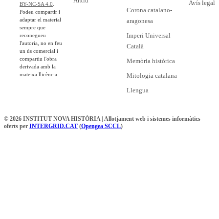
Arxiu
Avís legal
BY-NC-SA 4.0
.
Corona catalano-
Podeu compartir i
adaptar el material
aragonesa
sempre que
Imperi Universal
reconegueu
l'autoria, no en feu
Català
un ús comercial i
compartiu l'obra
Memòria històrica
derivada amb la
mateixa llicència.
Mitologia catalana
Llengua
© 2026 INSTITUT NOVA HISTÒRIA | Allotjament web i sistemes informàtics
oferts per
INTERGRID.CAT
(
Opengea SCCL
)