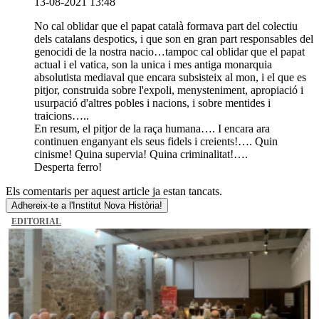
13-08-2021 13:48
No cal oblidar que el papat català formava part del colectiu
dels catalans despotics, i que son en gran part responsables del
genocidi de la nostra nacio…tampoc cal oblidar que el papat
actual i el vatica, son la unica i mes antiga monarquia
absolutista mediaval que encara subsisteix al mon, i el que es
pitjor, construida sobre l'expoli, menysteniment, apropiació i
usurpació d'altres pobles i nacions, i sobre mentides i
traicions…..
En resum, el pitjor de la raça humana…. I encara ara
continuen enganyant els seus fidels i creients!…. Quin
cinisme! Quina supervia! Quina criminalitat!….
Desperta ferro!
Els comentaris per aquest article ja estan tancats.
Adhereix-te a l'Institut Nova Història!
EDITORIAL