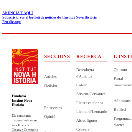
ANUNCIA'T AQUÍ
Subscriviu-vos al butlletí de notícies de l'Institut Nova Història
Feu clic aquí
SECCIONS
RECERCA
L'INST
Descoberta
Qui som
d'Amèrica
Articles
Portal
Colom
transparènc
Notícies
Servent/Cervantes
Fundació
Adhesions
Institut Nova
Lletres catalanes
Història
Entrevistes
Butlletí
Lleonard/Leonardo
Els continguts
Opinió
Programaci
Altres figures
d'aquest web estan
d'actes
sota llicència
Censura
Creative Commons