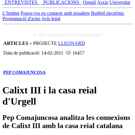
_ENTREVISTES_
_PUBLICACIONS_
Opinió
Arxiu
Universitat
L'Institut
Poseu-vos en contacte amb nosaltres
Butlletí electrònic
Programació d'actes
Avís legal
© 2026 Fundació Institut Nova Història
ARTICLES
» PROJECTE
LLEONARD
Data de publicació: 14-02-2011
16457
PEP COMAJUNCOSA
Calixt III i la casa reial
d'Urgell
Pep Comajuncosa analitza les connexions
de Calixt III amb la casa reial catalana