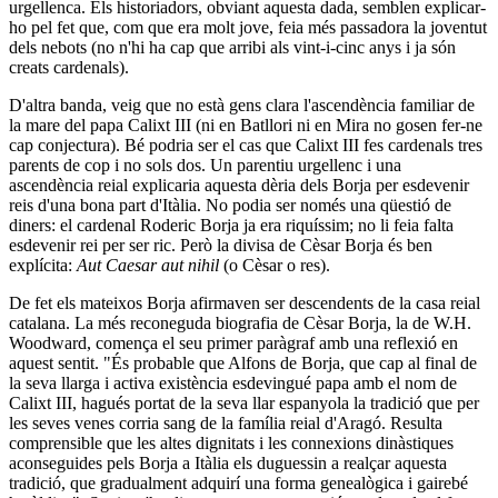
urgellenca. Els historiadors, obviant aquesta dada, semblen explicar-
ho pel fet que, com que era molt jove, feia més passadora la joventut
dels nebots (no n'hi ha cap que arribi als vint-i-cinc anys i ja són
creats cardenals).
D'altra banda, veig que no està gens clara l'ascendència familiar de
la mare del papa Calixt III (ni en Batllori ni en Mira no gosen fer-ne
cap conjectura). Bé podria ser el cas que Calixt III fes cardenals tres
parents de cop i no sols dos. Un parentiu urgellenc i una
ascendència reial explicaria aquesta dèria dels Borja per esdevenir
reis d'una bona part d'Itàlia. No podia ser només una qüestió de
diners: el cardenal Roderic Borja ja era riquíssim; no li feia falta
esdevenir rei per ser ric. Però la divisa de Cèsar Borja és ben
explícita:
Aut Caesar aut nihil
(o Cèsar o res).
De fet els mateixos Borja afirmaven ser descendents de la casa reial
catalana. La més reconeguda biografia de Cèsar Borja, la de W.H.
Woodward, comença el seu primer paràgraf amb una reflexió en
aquest sentit. "És probable que Alfons de Borja, que cap al final de
la seva llarga i activa existència esdevingué papa amb el nom de
Calixt III, hagués portat de la seva llar espanyola la tradició que per
les seves venes corria sang de la família reial d'Aragó. Resulta
comprensible que les altes dignitats i les connexions dinàstiques
aconseguides pels Borja a Itàlia els duguessin a realçar aquesta
tradició, que gradualment adquirí una forma genealògica i gairebé