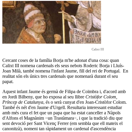
Calixt III
Cercant coses de la família Borja m'he adonat d'una cosa: quan
Calixt III nomena cardenals els
seus nebots Roderic Borja i Lluís-
Joan Milà, també nomena l'infant Jaume, fill del rei de Portugal. En
realitat són els únics tres cardenals que nomenarà durant el seu
papat.
Aquest infant Jaume és germà de Filipa de Coïmbra i, d'acord amb
en Jordi Bilbeny,
que ho exposa al seu llibre
Cristòfor Colom,
Príncep de Catalunya
, és o serà cunyat d'en Joan-Cristòfor Colom.
També és nét d'en Jaume d'Urgell. Resultaria interessant estudiar
amb més cura el fet que un papa que ha estat canceller a Nàpols
d'Alfons el Magnànim −un Trastàmara−, i que la tradició diu que
sent devoció per Sant Vicenç Ferrer (em sembla que ell mateix el
canonitzà), nomeni tan ràpidament un cardenal d'ascendència