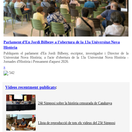
Parlament d’En Jordi Bilbeny a l’obertura de la 13a Universitat Nova
Història
Publiquem el parlament d'En Jordi Bilbeny, escriptor, investigador i Director de la
Universitat Nova Història; a l'acte d'obertura de la 13a Universitat Nova Història -
Jornades d'Història i Pensament d'aquest 2026.
»
542
Vídeos recentment publicats
:
24è Simposi sobre la història censurada de Catalunya
Llista de reproducció de tots els videus del 23è Simposi