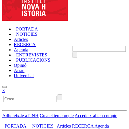
_PORTADA_
_NOTICIES_
Articles
RECERCA
Agenda
_ENTREVISTES_
_PUBLICACIONS_
Opinió
Arxiu
Universitat
×
Adhereix-te a l'INH
Crea el teu compte
Accedeix al teu compte
_PORTADA_
_NOTICIES_
Articles
RECERCA
Agenda