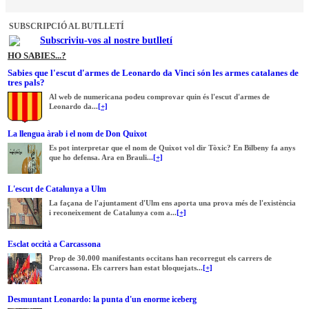
SUBSCRIPCIÓ AL BUTLLETÍ
Subscriviu-vos al nostre butlletí
HO SABIES...?
Sabies que l'escut d'armes de Leonardo da Vinci són les armes catalanes de
tres pals?
Al web de numericana podeu comprovar quin és l'escut d'armes de
Leonardo da...
[+]
La llengua àrab i el nom de Don Quixot
Es pot interpretar que el nom de Quixot vol dir Tòxic? En Bilbeny fa anys
que ho defensa. Ara en Brauli...
[+]
L'escut de Catalunya a Ulm
La façana de l'ajuntament d'Ulm ens aporta una prova més de l'existència
i reconeixement de Catalunya com a...
[+]
Esclat occità a Carcassona
Prop de 30.000 manifestants occitans han recorregut els carrers de
Carcassona. Els carrers han estat bloquejats...
[+]
Desmuntant Leonardo: la punta d'un enorme iceberg