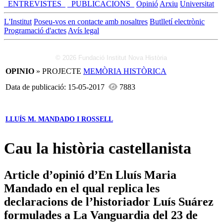
_ENTREVISTES_
_PUBLICACIONS_
Opinió
Arxiu
Universitat
L'Institut
Poseu-vos en contacte amb nosaltres
Butlletí electrònic
Programació d'actes
Avís legal
© 2026 Fundació Institut Nova Història
OPINIO
» PROJECTE
MEMÒRIA HISTÒRICA
Data de publicació: 15-05-2017
7883
LLUÍS M. MANDADO I ROSSELL
Cau la història castellanista
Article d’opinió d’En Lluís Maria
Mandado en el qual replica les
declaracions de l’historiador Luís Suárez
formulades a La Vanguardia del 23 de