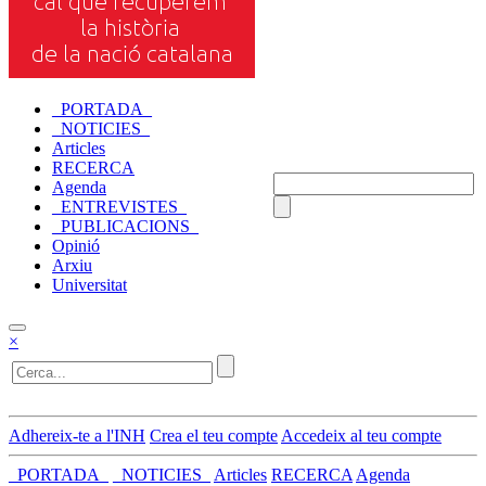
_PORTADA_
_NOTICIES_
Articles
RECERCA
Agenda
_ENTREVISTES_
_PUBLICACIONS_
Opinió
Arxiu
Universitat
×
Adhereix-te a l'INH
Crea el teu compte
Accedeix al teu compte
_PORTADA_
_NOTICIES_
Articles
RECERCA
Agenda