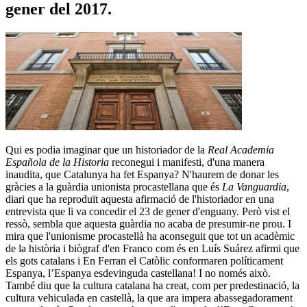
gener del 2017.
Qui es podia imaginar que un historiador de la
Real Academia
Española de la Historia
reconegui i manifesti, d'una manera
inaudita, que Catalunya ha fet Espanya? N'haurem de donar les
gràcies a la guàrdia unionista procastellana que és
La Vanguardia
,
diari que ha reproduït aquesta afirmació de l'historiador en una
entrevista que li va concedir el 23 de gener d'enguany. Però vist el
ressò, sembla que aquesta guàrdia no acaba de presumir-ne prou. I
mira que l'unionisme procastellà ha aconseguit que tot un acadèmic
de la història i biògraf d'en Franco com és en Luís Suárez afirmi que
els gots catalans i En Ferran el Catòlic conformaren políticament
Espanya, l’Espanya esdevinguda castellana! I no només això.
També diu que la cultura catalana ha creat, com per predestinació, la
cultura vehiculada en castellà, la que ara impera abassegadorament