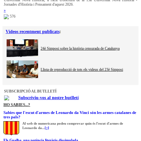
Universitat Nova Història; a l'acte d'obertura de la 13a Universitat Nova Història -
Jornades d'Història i Pensament d'aquest 2026.
»
576
Vídeos recentment publicats
:
24è Simposi sobre la història censurada de Catalunya
Llista de reproducció de tots els videus del 23è Simposi
SUBSCRIPCIÓ AL BUTLLETÍ
Subscriviu-vos al nostre butlletí
HO SABIES...?
Sabies que l'escut d'armes de Leonardo da Vinci són les armes catalanes de
tres pals?
Al web de numericana podeu comprovar quin és l'escut d'armes de
Leonardo da...
[+]
Els Gualba, una potència literària dissimulada