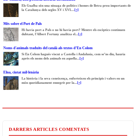
Els Gualba són una nissaga de polítics i homes de lletra prou importants de
la Catalunya dels segles XV i XVI....
[+]
Més sobre el Port de Pals
Hi havia port a Pals o no hi havia port? Mentre els escèptics continuen
dubtant, l'Albert Fortuny analitza el...
[+]
Noms d'animals traduïts del català als textos d’En Colom
Si En Colom hagués viscut a Castella i Andalusia, com se’ns diu, hauria
après els noms dels animals en aquella...
[+]
Elna, ciutat mil·lenària
La història i la seva coneixença, enforteixen els principis i valors en un
món quotidianament ennegrit per la...
[+]
DARRERS ARTICLES COMENTATS