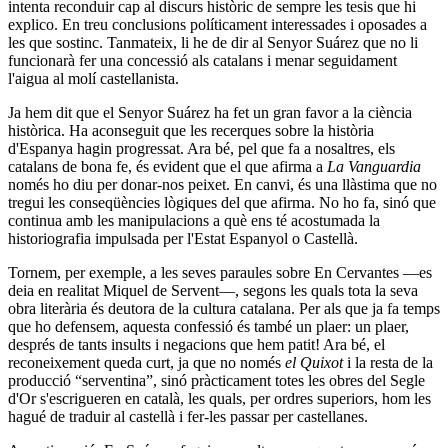
intenta reconduir cap al discurs històric de sempre les tesis que hi
explico. En treu conclusions políticament interessades i oposades a
les que sostinc. Tanmateix, li he de dir al Senyor Suárez que no li
funcionarà fer una concessió als catalans i menar seguidament
l'aigua al molí castellanista.
Ja hem dit que el Senyor Suárez ha fet un gran favor a la ciència
històrica. Ha aconseguit que les recerques sobre la història
d'Espanya hagin progressat. Ara bé, pel que fa a nosaltres, els
catalans de bona fe, és evident que el que afirma a
La Vanguardia
només ho diu per donar-nos peixet. En canvi, és una llàstima que no
tregui les conseqüències lògiques del que afirma. No ho fa, sinó que
continua amb les manipulacions a què ens té acostumada la
historiografia impulsada per l'Estat Espanyol o Castellà.
Tornem, per exemple, a les seves paraules sobre En Cervantes ―es
deia en realitat Miquel de Servent―, segons les quals tota la seva
obra literària és deutora de la cultura catalana. Per als que ja fa temps
que ho defensem, aquesta confessió és també un plaer: un plaer,
després de tants insults i negacions que hem patit! Ara bé, el
reconeixement queda curt, ja que no només
el Quixot
i la resta de la
producció “serventina”, sinó pràcticament totes les obres del Segle
d'Or s'escrigueren en català, les quals, per ordres superiors, hom les
hagué de traduir al castellà i fer-les passar per castellanes.