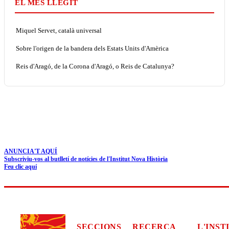
EL MÉS LLEGIT
Miquel Servet, català universal
Sobre l'origen de la bandera dels Estats Units d'Amèrica
Reis d'Aragó, de la Corona d'Aragó, o Reis de Catalunya?
ANUNCIA'T AQUÍ
Subscriviu-vos al butlletí de notícies de l'Institut Nova Història
Feu clic aquí
SECCIONS
RECERCA
L'INST