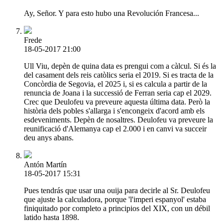
Ay, Señor. Y para esto hubo una Revolución Francesa...
Frede
18-05-2017 21:00
Ull Viu, depèn de quina data es prengui com a càlcul. Si és la
del casament dels reis catòlics seria el 2019. Si es tracta de la
Concòrdia de Segovia, el 2025 i, si es calcula a partir de la
renuncia de Joana i la successió de Ferran seria cap el 2029.
Crec que Deulofeu va preveure aquesta última data. Però la
història dels pobles s'allarga i s'encongeix d'acord amb els
esdeveniments. Depèn de nosaltres. Deulofeu va preveure la
reunificació d'Alemanya cap el 2.000 i en canvi va succeir
deu anys abans.
Antón Martín
18-05-2017 15:31
Pues tendrás que usar una ouija para decirle al Sr. Deulofeu
que ajuste la calculadora, porque 'l'imperi espanyol' estaba
finiquitado por completo a principios del XIX, con un débil
latido hasta 1898.