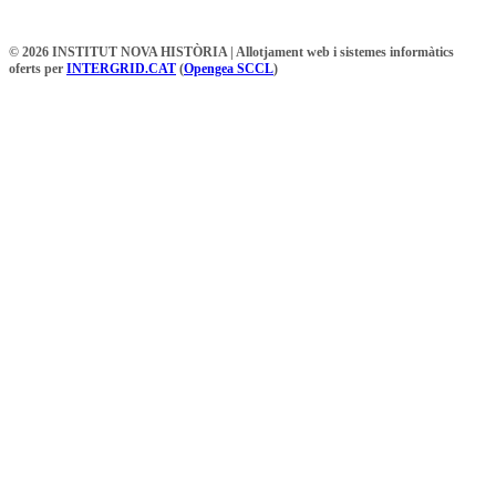
© 2026 INSTITUT NOVA HISTÒRIA | Allotjament web i sistemes informàtics
oferts per
INTERGRID.CAT
(
Opengea SCCL
)