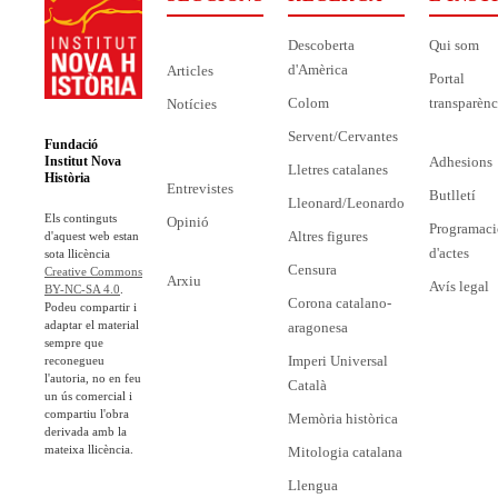
Descoberta
Qui som
d'Amèrica
Articles
Portal
Colom
transparènc
Notícies
Servent/Cervantes
Fundació
Adhesions
Institut Nova
Lletres catalanes
Història
Entrevistes
Butlletí
Lleonard/Leonardo
Els continguts
Opinió
Programaci
Altres figures
d'aquest web estan
d'actes
sota llicència
Censura
Creative Commons
Arxiu
Avís legal
BY-NC-SA 4.0
.
Corona catalano-
Podeu compartir i
adaptar el material
aragonesa
sempre que
Imperi Universal
reconegueu
l'autoria, no en feu
Català
un ús comercial i
compartiu l'obra
Memòria històrica
derivada amb la
mateixa llicència.
Mitologia catalana
Llengua