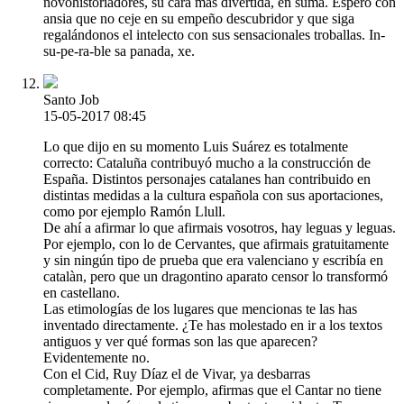
novohistoriadores, su cara más divertida, en suma. Espero con
ansia que no ceje en su empeño descubridor y que siga
regalándonos el intelecto con sus sensacionales troballas. In-
su-pe-ra-ble sa panada, xe.
Santo Job
15-05-2017 08:45
Lo que dijo en su momento Luis Suárez es totalmente
correcto: Cataluña contribuyó mucho a la construcción de
España. Distintos personajes catalanes han contribuido en
distintas medidas a la cultura española con sus aportaciones,
como por ejemplo Ramón Llull.
De ahí a afirmar lo que afirmais vosotros, hay leguas y leguas.
Por ejemplo, con lo de Cervantes, que afirmais gratuitamente
y sin ningún tipo de prueba que era valenciano y escribía en
catalàn, pero que un dragontino aparato censor lo transformó
en castellano.
Las etimologías de los lugares que mencionas te las has
inventado directamente. ¿Te has molestado en ir a los textos
antiguos y ver qué formas son las que aparecen?
Evidentemente no.
Con el Cid, Ruy Díaz el de Vivar, ya desbarras
completamente. Por ejemplo, afirmas que el Cantar no tiene