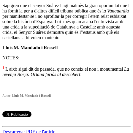
Sap greu que el senyor Suárez hagi malmès la gran oportunitat que li
ha fornit la per a d'altres difícil tribuna pública que és l
a Vanguardia
per manifestar-se i no aprofitar-la per corregir l'etern relat esbiaixat
sobre la història d'Espanya. I oi més quan acaba l'entrevista amb
una crida a la supeditació de Catalunya a Castella: amb aquesta
crida, el Senyor Suárez demostra quin és l’'estatus amb què els
castellans la hi volen mantenir.
Lluís M. Mandado i Rossell
NOTES:
1
I, això sigui dit de passada, que no coneix el nou i monumental
La
revenja Borja: Orland furiós al descobert
!
Autor:
Lluís M. Mandado i Rossell
Descarregar PDF de l'article