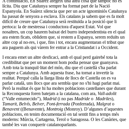
A continuació, En Suárez afegeix una altra cosa que tampoc no és
lícita. Diu que Catalunya sempre ha format part de la Nació
Espanyola. En Suárez silencia que per un acte ignominiós Catalunya
ha passat de senyora a esclava. Els catalans ja sabem que es fa molt
difícil de creure que Catalunya serà restituïda a la posició que li
pertoca: la de mestressa i conductora d'aquest Estat. Vol que
nosaltres, un cop haurem baixat del burro independentista en el qual
ara estem ficats, oblidem que, si restem a Espanya, serem reduïts un
altre cop al no-res, i que, fins i tot, encara augmentaran el tribut que
ara paguem als qui vàrem fer entrar a la Cristiandat i a Occident.
I encara emet un altre desficaci, amb el qual perd gairebé tota la
credibilitat que per un moment hom podia pensar que guanyava.
Amb tota la tranquil·litat del món, diu que el castellà s'ha parlat
sempre a Catalunya. Amb aquesta frase, ha tornat a invertir la
realitat. Perquè calla la llarga llista de llocs de Castella on es va
parlar català, uns llocs que ara sembla que no s'hi hagi parlat mai.
Però la realitat és que hi ha moltes poblacions castellanes que durant
la Reconquesta foren batejats a la catalana, com ara,
Vall-adolit
(“Valle entumecido”),
Madrid
(i no pas
Madride
o
Madriles
),
Tamarit
,
Belvís
,
Belver
,
Pont-ferrada
(Ponferrada),
Malgrat
o
Benavent
((Benavente),
Montroig
(Monroy). D’algunes d’aquestes
poblacions, en tenim documentació en tal sentit fins a temps més
moderns: Múrcia, Cartagena, Terol o Saragossa. O les Canàries, que
també les van conquerir catalanoparlants.