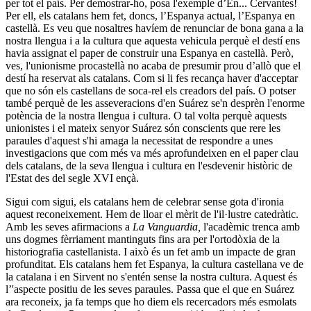
per tot el país. Per demostrar-ho, posa l'exemple d’En... Cervantes!
Per ell, els catalans hem fet, doncs, l’Espanya actual, l’Espanya en
castellà. Es veu que nosaltres havíem de renunciar de bona gana a la
nostra llengua i a la cultura que aquesta vehicula perquè el destí ens
havia assignat el paper de construir una Espanya en castellà. Però,
ves, l'unionisme procastellà no acaba de presumir prou d’allò que el
destí ha reservat als catalans. Com si li fes recança haver d'acceptar
que no són els castellans de soca-rel els creadors del país. O potser
també perquè de les asseveracions d'en Suárez se'n desprèn l'enorme
potència de la nostra llengua i cultura. O tal volta perquè aquests
unionistes i el mateix senyor Suárez són conscients que rere les
paraules d'aquest s'hi amaga la necessitat de respondre a unes
investigacions que com més va més aprofundeixen en el paper clau
dels catalans, de la seva llengua i cultura en l'esdevenir històric de
l'Estat des del segle XVI ençà.
Sigui com sigui, els catalans hem de celebrar sense gota d'ironia
aquest reconeixement. Hem de lloar el mèrit de l'il·lustre catedràtic.
Amb les seves afirmacions a
La Vanguardia,
l'acadèmic trenca amb
uns dogmes fèrriament mantinguts fins ara per l'ortodòxia de la
historiografia castellanista. I això és un fet amb un impacte de gran
profunditat. Els catalans hem fet Espanya, la cultura castellana ve de
la catalana i en Sirvent no s'entén sense la nostra cultura. Aquest és
l’'aspecte positiu de les seves paraules. Passa que el que en Suárez
ara reconeix, ja fa temps que ho diem els recercadors més esmolats