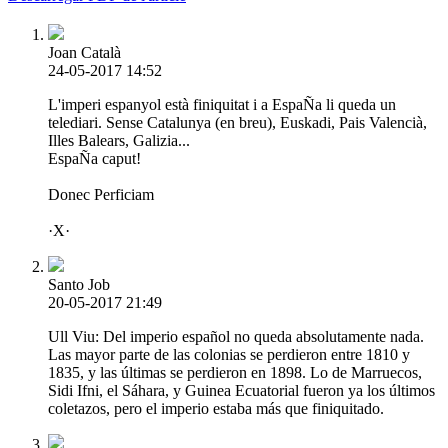
Joan Català
24-05-2017 14:52
L'imperi espanyol està finiquitat i a EspaÑa li queda un
telediari. Sense Catalunya (en breu), Euskadi, Pais Valencià,
Illes Balears, Galizia...
EspaÑa caput!
Donec Perficiam
·X·
Santo Job
20-05-2017 21:49
Ull Viu: Del imperio español no queda absolutamente nada.
Las mayor parte de las colonias se perdieron entre 1810 y
1835, y las últimas se perdieron en 1898. Lo de Marruecos,
Sidi Ifni, el Sáhara, y Guinea Ecuatorial fueron ya los últimos
coletazos, pero el imperio estaba más que finiquitado.