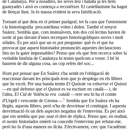
de Catalunya. Per a nosaltres, les seves tesi i batalla ja les hem
guanyades i això es comença a reconèixer. El castellanisme ha hagut
de llençar llast. Ja és massa evident la seva falsificació.
Tornant al que deia en el primer paràgraf, tot fa cara que l'unionisme
i la historiografia procastellana volen i dolen. També el senyor
Suárez. Sembla que, com insinuàvem, tots dos col·lectius havien de
sortir al pas davant d'unes recerques historiogràfiques noves i molt
sòlides. És per això que un es pot preguntar: què és el que ha
provocat que aquest historiador pronunciés aquestes declaracions
fins no fa gaire impensables? Penso que els que fem recerca sobre la
veritable història de Catalunya hi tenim quelcom a veure. I bé hi
haurem de dir alguna cosa, un cop refets del xoc...
Hom pot pensar que En Suárez s'ha sentit en l'obligació de
reaccionar davant les principals tesis que jo desplego en els llibres
que he escrit. Per una banda tenim
El Quixote va esborrar el Quixot
―en què defenso que
el Quixot
es va escriure en català― i, de
l'altra,
El Cid de València era català
―rere seu hi ha el comte
1
d'Urgell i vescomte de Girona―.
Sembla que En Suárez els ha
llegits, aquests llibres, però n'ha de desvirtuar el contingut. I aquesta
desvirtuació és un dels aspectes negatius de l'entrevista. És per això
que em sembla que puc usar el dret de rèplica. Penso que, en realitat,
el nostre historiador emèrit va concedir l'entrevista per refutar-me,
però ho fa d'una manera no lícita. Efectivament, crec que l'acadèmic