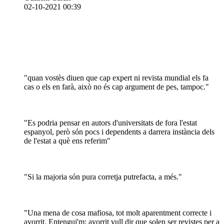
02-10-2021 00:39
"quan vostès diuen que cap expert ni revista mundial els fa
cas o els en farà, això no és cap argument de pes, tampoc."
"Es podria pensar en autors d'universitats de fora l'estat
espanyol, però són pocs i dependents a darrera instància dels
de l'estat a què ens referim"
"Si la majoria són pura corretja putrefacta, a més."
"Una mena de cosa mafiosa, tot molt aparentment correcte i
avorrit. Entengui'm: avorrit vull dir que solen ser revistes per a