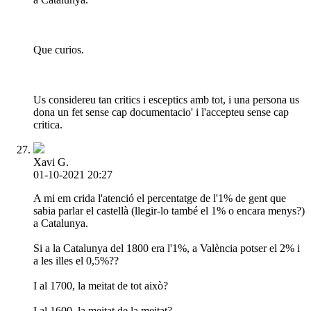
Que curios.
Us considereu tan critics i esceptics amb tot, i una persona us
dona un fet sense cap documentacio' i l'accepteu sense cap
critica.
Xavi G.
01-10-2021 20:27
A mi em crida l'atenció el percentatge de l'1% de gent que
sabia parlar el castellà (llegir-lo també el 1% o encara menys?)
a Catalunya.
Si a la Catalunya del 1800 era l'1%, a València potser el 2% i
a les illes el 0,5%??
I al 1700, la meitat de tot això?
I al 1600, la meitat de la meitat?