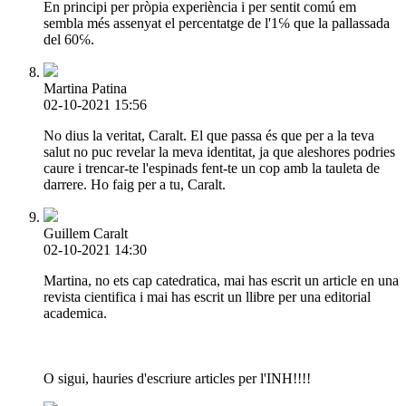
En principi per pròpia experiència i per sentit comú em
sembla més assenyat el percentatge de l'1℅ que la pallassada
del 60℅.
Martina Patina
02-10-2021 15:56
No dius la veritat, Caralt. El que passa és que per a la teva
salut no puc revelar la meva identitat, ja que aleshores podries
caure i trencar-te l'espinads fent-te un cop amb la tauleta de
darrere. Ho faig per a tu, Caralt.
Guillem Caralt
02-10-2021 14:30
Martina, no ets cap catedratica, mai has escrit un article en una
revista cientifica i mai has escrit un llibre per una editorial
academica.
O sigui, hauries d'escriure articles per l'INH!!!!