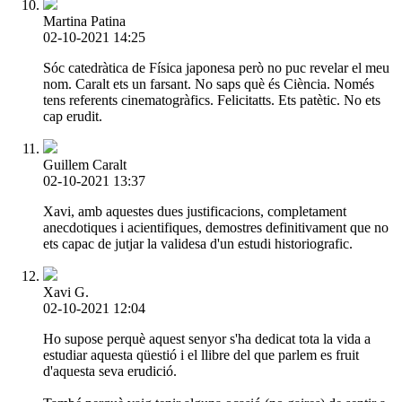
Martina Patina
02-10-2021 14:25
Sóc catedràtica de Física japonesa però no puc revelar el meu
nom. Caralt ets un farsant. No saps què és Ciència. Només
tens referents cinematogràfics. Felicitatts. Ets patètic. No ets
cap erudit.
Guillem Caralt
02-10-2021 13:37
Xavi, amb aquestes dues justificacions, completament
anecdotiques i acientifiques, demostres definitivament que no
ets capac de jutjar la validesa d'un estudi historiografic.
Xavi G.
02-10-2021 12:04
Ho supose perquè aquest senyor s'ha dedicat tota la vida a
estudiar aquesta qüestió i el llibre del que parlem es fruit
d'aquesta seva erudició.