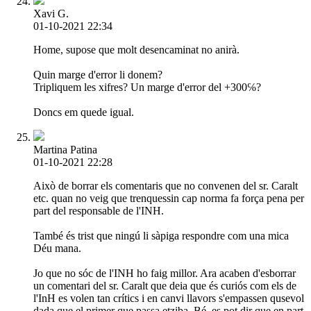
Xavi G.
01-10-2021 22:34
Home, supose que molt desencaminat no anirà.
Quin marge d'error li donem?
Tripliquem les xifres? Un marge d'error del +300℅?
Doncs em quede igual.
Martina Patina
01-10-2021 22:28
Això de borrar els comentaris que no convenen del sr. Caralt
etc. quan no veig que trenquessin cap norma fa força pena per
part del responsable de l'INH.
També és trist que ningú li sàpiga respondre com una mica
Déu mana.
Jo que no sóc de l'INH ho faig millor. Ara acaben d'esborrar
un comentari del sr. Caralt que deia que és curiós com els de
l'InH es volen tan crítics i en canvi llavors s'empassen qusevol
dada que el primer que passa etziba. Bé, es pot dir que en part