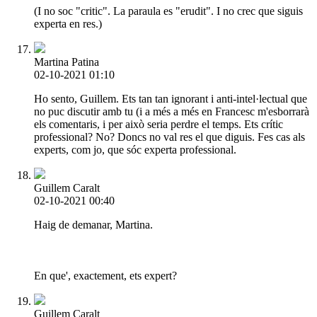
(I no soc "critic". La paraula es "erudit". I no crec que siguis
experta en res.)
Martina Patina
02-10-2021 01:10
Ho sento, Guillem. Ets tan tan ignorant i anti-intel·lectual que
no puc discutir amb tu (i a més a més en Francesc m'esborrarà
els comentaris, i per això seria perdre el temps. Ets crític
professional? No? Doncs no val res el que diguis. Fes cas als
experts, com jo, que sóc experta professional.
Guillem Caralt
02-10-2021 00:40
Haig de demanar, Martina.
En que', exactement, ets expert?
Guillem Caralt