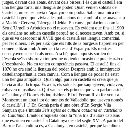
jutges, davant dels abats, davant dels bisbes
.
I és que el castellà era
una llengua forta, una llengua de poder. Quan venien soldats de
Castella, un se les havia d’apanyar com podia. Sabia una mica de
castellà la gent que vivia a les poblacions del camí ral que anava cap
a Madrid: Cervera, Tàrrega i Lleida. En canvi, poblacions com la
Seu d’Urgell o Arbúcies no el rascaven. Es evident que fins al 1900
els catalans no sabien castellà perquè no el necessitaven. Amb tot, sí
que es va descobrir al XVIII que el castellà era llengua comercial,
per fer diners. I és per això que els fills de la burgesia l’aprenien per
comercialitzar amb Amèrica i la resta d’Espanya. Els mestres
ensenyaven castellà als nens. Ara bé, quan aquests sortien de
l’escola se’ls esborrava tot perquè no tenien ocasió de practicar-lo ni
d’escoltar-lo. No en tenien competència passiva. El castellà fins al
1870 no era sinó la llengua del poder. Després amb la immigració
castellanoparlant la cosa canvia. Com a llengua de poder ha estat
una llengua antipàtica. Quan algú parlava castellà es creia que ja
havia arribat la tropa. És a dir, els soldats que saquejaven, violaven,
robaven o insultaven. Qui van ser els primers que van parlar castellà
a Catalunya? Doncs els inquisidors. El rei Ferran II va fer venir a
Montserrat un abat i tot de monjos de Valladolid que usaven només
el castellà". [...] En Gomà parla d’una obra d’En Sergio Vila
Sanjuan que s’intitula
Seis siglos de cultura catalana en castellano
en Cataluña.
L’autor d’aquesta obra fa "una tria d’autors catalans
que escriuen en castellà a Catalunya des del segle XVI. A partir del
Barroc l’alta cultura és, a Catalunya, en castellà, perquè la cultura