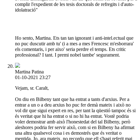
complir l'expedient de les tesis doctorals de refregits i d'auto-
idolatració"
Ho sento, Martina. Ets tan tan ignorant i anti-intel.ectual que
no puc duscutir amb tu' (i a mes a mes Frencesc m'esborrara'
els comentaris, i per aixo' seria perdre el temps. Ets critic
professional? I tant. I premi nobel tambe' segurament.
Martina Patina
01-10-2021 23:27
Vejam, sr. Caralt,
On diu en Bilbeny tant que ha entrat a tants d'arxius. Per a
entrar a un o a deu arxius ho puc fer demà mateix i això no
vol dir que sigui expert en res, per tant la qüestió tampoc és si
és veritat que hi ha entrat o si no hi ha entrat. Vostè podria
voler demostrar amb això l'honestedat del tal Bilbeny, però
aleshores podria fer servir això, com si en Bilbeny ha afirmat
una altra qualsevol cosa i es demostrés que és veritat o
mentida. Jo, ara mateix, no recordo que ell s'hagi referit mai