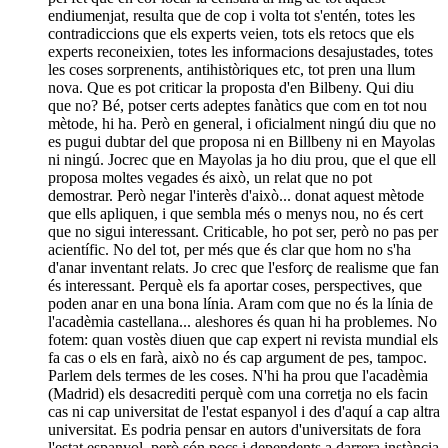
endiumenjat, resulta que de cop i volta tot s'entén, totes les
contradiccions que els experts veien, tots els retocs que els
experts reconeixien, totes les informacions desajustades, totes
les coses sorprenents, antihistòriques etc, tot pren una llum
nova. Que es pot criticar la proposta d'en Bilbeny. Qui diu
que no? Bé, potser certs adeptes fanàtics que com en tot nou
mètode, hi ha. Però en general, i oficialment ningú diu que no
es pugui dubtar del que proposa ni en Billbeny ni en Mayolas
ni ningú. Jocrec que en Mayolas ja ho diu prou, que el que ell
proposa moltes vegades és això, un relat que no pot
demostrar. Però negar l'interès d'això... donat aquest mètode
que ells apliquen, i que sembla més o menys nou, no és cert
que no sigui interessant. Criticable, ho pot ser, però no pas per
acientífic. No del tot, per més que és clar que hom no s'ha
d'anar inventant relats. Jo crec que l'esforç de realisme que fan
és interessant. Perquè els fa aportar coses, perspectives, que
poden anar en una bona línia. Aram com que no és la línia de
l'acadèmia castellana... aleshores és quan hi ha problemes. No
fotem: quan vostès diuen que cap expert ni revista mundial els
fa cas o els en farà, això no és cap argument de pes, tampoc.
Parlem dels termes de les coses. N'hi ha prou que l'acadèmia
(Madrid) els desacrediti perquè com una corretja no els facin
cas ni cap universitat de l'estat espanyol i des d'aquí a cap altra
universitat. Es podria pensar en autors d'universitats de fora
l'estat espanyol, però són pocs i dependents a darrera instància