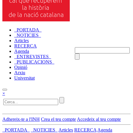
_PORTADA_
_NOTICIES_
Articles
RECERCA
Agenda
_ENTREVISTES_
_PUBLICACIONS_
Opinió
Arxiu
Universitat
×
Adhereix-te a l'INH
Crea el teu compte
Accedeix al teu compte
_PORTADA_
_NOTICIES_
Articles
RECERCA
Agenda