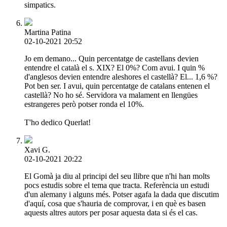
simpatics.
Martina Patina
02-10-2021 20:52
Jo em demano... Quin percentatge de castellans devien
entendre el català el s. XIX? El 0%? Com avui. I quin %
d'anglesos devien entendre aleshores el castellà? El... 1,6 %?
Pot ben ser. I avui, quin percentatge de catalans entenen el
castellà? No ho sé. Servidora va malament en llengües
estrangeres però potser ronda el 10%.
T'ho dedico Querlat!
Xavi G.
02-10-2021 20:22
El Gomà ja diu al principi del seu llibre que n'hi han molts
pocs estudis sobre el tema que tracta. Referència un estudi
d'un alemany i alguns més. Potser agafa la dada que discutim
d'aquí, cosa que s'hauria de comprovar, i en què es basen
aquests altres autors per posar aquesta data si és el cas.