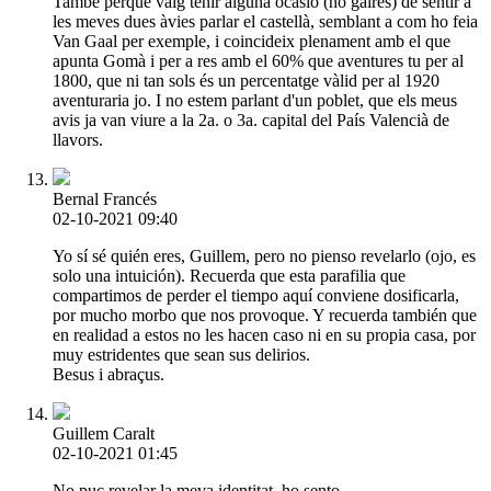
També perquè vaig tenir alguna ocasió (no gaires) de sentir a
les meves dues àvies parlar el castellà, semblant a com ho feia
Van Gaal per exemple, i coincideix plenament amb el que
apunta Gomà i per a res amb el 60% que aventures tu per al
1800, que ni tan sols és un percentatge vàlid per al 1920
aventuraria jo. I no estem parlant d'un poblet, que els meus
avis ja van viure a la 2a. o 3a. capital del País Valencià de
llavors.
Bernal Francés
02-10-2021 09:40
Yo sí sé quién eres, Guillem, pero no pienso revelarlo (ojo, es
solo una intuición). Recuerda que esta parafilia que
compartimos de perder el tiempo aquí conviene dosificarla,
por mucho morbo que nos provoque. Y recuerda también que
en realidad a estos no les hacen caso ni en su propia casa, por
muy estridentes que sean sus delirios.
Besus i abraçus.
Guillem Caralt
02-10-2021 01:45
No puc revelar la meva identitat, ho sento.