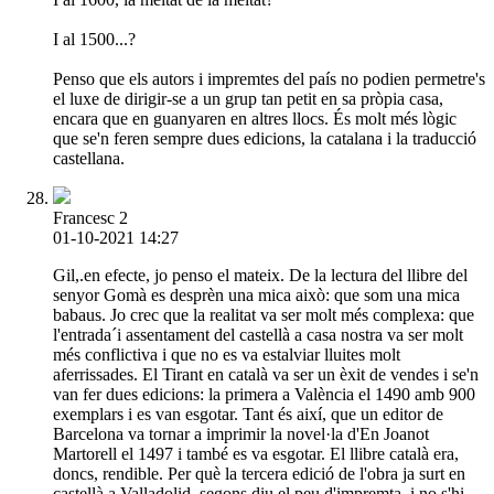
I al 1500...?
Penso que els autors i impremtes del país no podien permetre's
el luxe de dirigir-se a un grup tan petit en sa pròpia casa,
encara que en guanyaren en altres llocs. És molt més lògic
que se'n feren sempre dues edicions, la catalana i la traducció
castellana.
Francesc 2
01-10-2021 14:27
Gil,.en efecte, jo penso el mateix. De la lectura del llibre del
senyor Gomà es desprèn una mica això: que som una mica
babaus. Jo crec que la realitat va ser molt més complexa: que
l'entrada´i assentament del castellà a casa nostra va ser molt
més conflictiva i que no es va estalviar lluites molt
aferrissades. El Tirant en català va ser un èxit de vendes i se'n
van fer dues edicions: la primera a València el 1490 amb 900
exemplars i es van esgotar. Tant és així, que un editor de
Barcelona va tornar a imprimir la novel·la d'En Joanot
Martorell el 1497 i també es va esgotar. El llibre català era,
doncs, rendible. Per què la tercera edició de l'obra ja surt en
castellà a Valladolid, segons diu el peu d'impremta, i no s'hi