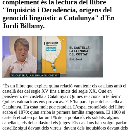
complement és la lectura del llibre
"Inquisició i Decadència, orígens del
genocidi linguïstic a Catalunya" d'En
Jordi Bilbeny.
"És un llibre que explica quina relació vam tenir els catalans amb el
castellà des del segle XV fins a inicis del segle XX. Què en
pensàvem, del castellà a Catalunya? Quines relacions hi teníem?
Quines valoracions ens provocava?. S’ha parlat poc del castellà a
Catalunya. Ha estat molt poc estudiat. L’espai cronològic del llibre
acaba el 1870: quan arriba la primera família aragonesa. El 1800 el
castellà el saben parlar un 1% de la població: els soldats, alguns
capellans, els del cadastre i els jutges. Els catalans han volgut parlar
castellà: sigui davant dels virreis, davant dels inquisidors davant dels