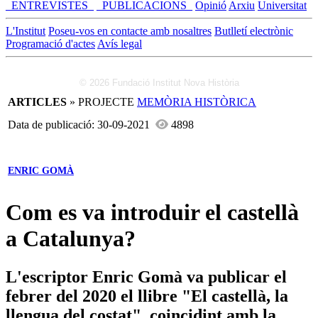
_ENTREVISTES_
_PUBLICACIONS_
Opinió
Arxiu
Universitat
L'Institut
Poseu-vos en contacte amb nosaltres
Butlletí electrònic
Programació d'actes
Avís legal
© 2026 Fundació Institut Nova Història
ARTICLES
» PROJECTE
MEMÒRIA HISTÒRICA
Data de publicació: 30-09-2021
4898
ENRIC GOMÀ
Com es va introduir el castellà
a Catalunya?
L'escriptor Enric Gomà va publicar el
febrer del 2020 el llibre "El castellà, la
llengua del costat", coincidint amb la