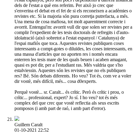
dels de l'estat a què ens referim. Per això jo crec que
s'enverina el debat en el fet de si els reconeixen a acadèmies o
revistes etc. Si la majoria són pura corretja putrefacta, a més.
Una mena de cosa mafiosa, tot molt aparentment correcte i
avorrit. Entengui'm: avorrit vull dir que solen ser revistes per a
complir l'expedient de les tesis doctorals de refregits i d'auto-
idolatració (això sobretot a l'estat espanyol / Catalunya) de
l'espai mafiós que toca. Aquestes revistes publiquen coses
interessants a compt-gotes o diluïdes, les coses interessants, en
una massa d'articles que no aporten res i només encara
enterren les tesis mare de les quals beuen i acaben amagant,
quasi es pot dir, per a l'estudiant ras. Més valdria que s'ho
estalviessin. Aquestes són les revistes que no els publiquen
res? Bé. Són debats diferents. Ho veu? Tot és, com ve a voler
dir vostè, més difícil, més... cosa d0experts.
Perquè vostè... sr. Caralt... és crític. Però és crític i prou, o
crític... professional, expert? Jo sí. I ho veu? tot és més
complex del que crec que vostè reflectia als seus escrits
pomposos (i amb part de raó, i amb part d'error).
Guillem Caralt
01-10-2021 22:52