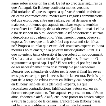
gaire sobre arxius on ha anat. De fet no crec quer sigui res de
què s'amagui. En Bilbeny confronta moltes versions
d'historiadors d'aquests experts a què vostè sembla referir-se i
els cerca contradiccions i moltes altres vegades combinacions
del que expliquen, entre uns i altres, per tal de superar els
mateixos problemes que aquests mateixos experts semblen
reconèixer i en Bilbeny deixa observar. Qui ha dit mai si ell ha
o no descobert un o mil documents. Així descobreix discursos
i descobreix si quadren o no. Vaja, llegeix i pensa, observa i
exposa. No crec que amb això faci cap cosa anti-científica,
no? Proposa un relat que extreu dels mateixos experts en bona
mesura i ho fa emergir a la palestra historiogràfica. Punt. És
que no entenc tanta obsessió si ha descobert un sol document.
O si ha anat a un sol arxiu de fonts primàries. Potser no. O
segurament a quasi cap. I què? El seu relat, el pot fer, i no ha
de ser necessàriament una cosa rebutjable per l'acadèmia.
Després puc entendre els dubtes pel fet que al final les seves
tesis passen sempre per la necessitat de la censura. Però és que
part de la força de crítica contra en Bilbeny cau perquè no és
en Bilbeny, sinó els seus (de vostè) experts, els que
reconeixen contradiccions, falsificacions, retocs etc. en els
documents que estudien. Tots aquests experts, ara un, adés un
altre, s'adonen d'això, d'allò, etc., però potser no havien caigut
a veure la qüestió de la censura. L'encert d'en Bilbeny passa
pel fet que en col·locar la censura al mig de tot aquest