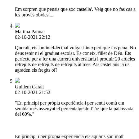
Em sorpren que pensis que soc castella'. Veig que no fas cas a
les proves obvies....
Martina Patina
02-10-2021 22:12
Queralt, ets tan intel-lectual vulgar i inexpert que fas pena. No
deus tenir ni el graduat escolar. Es coneix, fillet de Déu. Ets
perfecte per a fer una carrera universitària i produir 20 articles
refregits de refregits de refregits al mes. Als castellans ja us
agraden els fregits oi?
Guillem Caralt
02-10-2021 21:52
"En principi per pròpia experiència i per sentit comú em
sembla més assenyat el percentatge de l'1℅ que la pallassada
del 60℅."
En principi i per propia experiencia els aquaris son molt