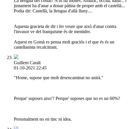
La llengua del costat? N'hi ha moltes. Amazic, occità, italià... i
justament ha d'anar a donar pàtina de proper amb el castellà...
Podia dir: Castellà, la llengua d'allà lluny....
Aquesta gracieta de dir i fer veure que això d'anar contra
l'invasor ve del franquisme és de mentider.
Aquest en Gomà es pensa molt graciós i el que és és un
castellanista recalcitrant.
Guillem Caralt
01-10-2021 22:45
"Home, supose que molt desencaminat no anirà."
Perque' suposes aixo'? Perque' suposes que no es un 60%?
Personalment no en tinc ni idea.