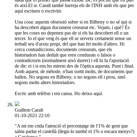
és així.El sr. Caralt també barreja els de l'INH amb els que per
aquí escriuen o escrivim
Una cosa: aquests obsessió sobre si en Bilbeny o no sé qui si
ha descobert algun document censurat etc. Vejam, i què? És
que les coses no depenen pas de si els ha descobert ell o un
tercer. Jo el que veig és que ell se serveix certament sense un
treball seu d'arxiu propi, del que han fet molts d'altres. Hi
cerca contradiccions, documents censurats, que els
historiadors han deduït que eren cendurats o falsos o
contradictoris (normalment això darrer) i ell hi fa l'aportació
de dir: ei i si ens ho mirem des de l'òptica aquesta. Punt i final.
Amb aquest, de mètode, n'han sortit molts, de documents que
ballen. No segons en Bilbeny, o no segons ell i prou, sinó
segons molts altres historiadors.
Escric amb telèfon i em cansa. Ho deixo aquí.
Guillem Caralt
01-10-2021 22:10
"A mi em crida l'atenció el percentatge de l'1% de gent que
sabia parlar el castellà (llegir-lo també el 1% o encara menys?)
a Catalunya."