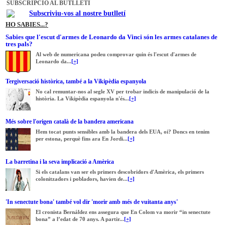
SUBSCRIPCIÓ AL BUTLLETÍ
Subscriviu-vos al nostre butlletí
HO SABIES...?
Sabies que l'escut d'armes de Leonardo da Vinci són les armes catalanes de
tres pals?
Al web de numericana podeu comprovar quin és l'escut d'armes de
Leonardo da...
[+]
Tergiversació històrica, també a la Vikipèdia espanyola
No cal remuntar-nos al segle XV per trobar indicis de manipulació de la
història. La Vikipèdia espanyola n'és...
[+]
Més sobre l'origen català de la bandera americana
Hem tocat punts sensibles amb la bandera dels EUA, oi? Doncs en tenim
per estona, perquè fins ara En Jordi...
[+]
La barretina i la seva implicació a Amèrica
Si els catalans van ser els primers descobridors d'Amèrica, els primers
colonitzadors i pobladors, havien de...
[+]
'In senectute bona' també vol dir 'morir amb més de vuitanta anys'
El cronista Bernáldez ens assegura que En Colom va morir “in senectute
bona” a l’edat de 70 anys. A partir...
[+]