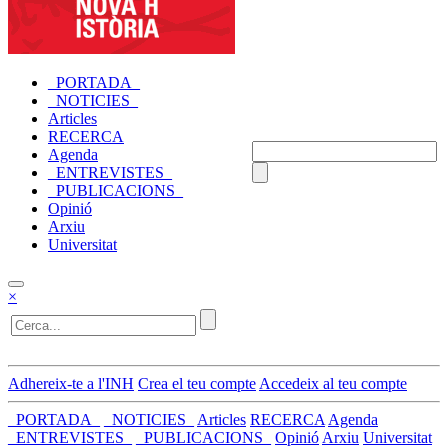
_PORTADA_
_NOTICIES_
Articles
RECERCA
Agenda
_ENTREVISTES_
_PUBLICACIONS_
Opinió
Arxiu
Universitat
×
Adhereix-te a l'INH
Crea el teu compte
Accedeix al teu compte
_PORTADA_
_NOTICIES_
Articles
RECERCA
Agenda
_ENTREVISTES_
_PUBLICACIONS_
Opinió
Arxiu
Universitat