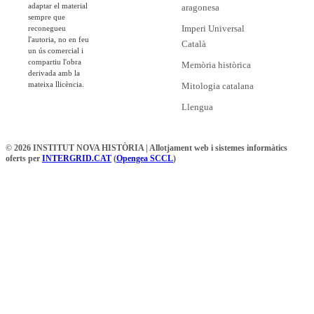
adaptar el material
aragonesa
sempre que
Imperi Universal
reconegueu
l'autoria, no en feu
Català
un ús comercial i
compartiu l'obra
Memòria històrica
derivada amb la
mateixa llicència.
Mitologia catalana
Llengua
© 2026 INSTITUT NOVA HISTÒRIA | Allotjament web i sistemes informàtics
oferts per
INTERGRID.CAT
(
Opengea SCCL
)