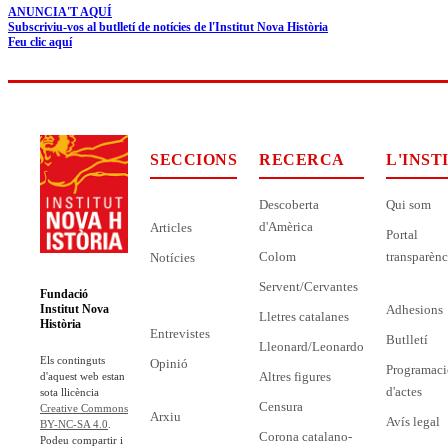
ANUNCIA'T AQUÍ
Subscriviu-vos al butlletí de notícies de l'Institut Nova Història
Feu clic aquí
SECCIONS
RECERCA
L'INST
Descoberta
Qui som
d'Amèrica
Articles
Portal
Colom
transparènc
Notícies
Servent/Cervantes
Fundació
Adhesions
Institut Nova
Lletres catalanes
Història
Entrevistes
Butlletí
Lleonard/Leonardo
Els continguts
Opinió
Programaci
Altres figures
d'aquest web estan
d'actes
sota llicència
Censura
Creative Commons
Arxiu
Avís legal
BY-NC-SA 4.0
.
Corona catalano-
Podeu compartir i