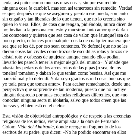
tenía, así paños como muchas otras cosas, sin por eso recibir
ninguna cosa [a cambio], mas son así temerosos sin remedio. Verdad
es que, después de que se aseguren y pierdan ese miedo, son tanto
sin engaño y tan liberales de lo que tienen, que no lo creería sino
quien lo viera. Ellos, de cosa que tengan, pidiéndola, nunca dicen de
no; invitan a la persona con esto y muestran tanto amor que darían
los corazones y quieren que sea cosa de valor, que [aunque] sea de
poco precio, entonces por cualquier cosita de cualquier manera que
sea que se les dé, por eso sean contentos. Yo defendí que no se les
dieran cosas tan civiles como trozos de escudillas rotas y trozos de
cristal roto y cabezas de agujetas; aunque cuando ellos podían
llevarlo les parecía tener la mejor alegría del mundo». Y añade que
«hasta los pedazos de los arcos rotos de las pipas [o sea, de los
toneles] tomaban y daban lo que tenían como bestias. Así que me
pareció mal y lo defendí. Y daba yo graciosas mil cosas buenas que
yo traía para que tomen amor». Para acabar remachando, desde una
perspectiva que sorprende de tan moderna, puesto que no incluye
ningún desprecio por unas creencias religiosas diferentes, que «no
conocían ninguna secta ni idolatría, salvo que todos creen que las
fuerzas y el bien está en el cielo».
Esta visión de objetividad antropológica y de respeto a las creencias
religiosas de los indios, viene ampliada a la obra de Fernando
Colom,
Vida del Almirante
, donde recoge un fragmento de los
escritos de su padre, que dicen: «No he podido encontrar en ellos