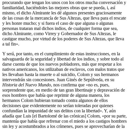
procurando que tengan los unos con los otros mucha conversación y
familiaridad, haciéndoles las mejores obras que se pueda, i, así
mismo, el dicho Almirante les dé algunos presentes graciosamente
de las cosas de la mercancía de Sus Altezas, que lleva para el rescate
y les honre mucho; y si fuera el caso de que alguna o algunas
personas trataran mal dichos indios, de cualquier forma que sea,
dicho Almirante, como Virrey y Gobernador de Sus Altezas, le
castigue mucho, por virtud de los poderes de Sus Altezas, que lleva
a tal fin».
Y será, por tanto, en el cumplimiento de estas instrucciones, en la
salvaguarda de la seguridad y libertad de los indios, y sobre todo al
darse cuenta de que los nuevos pobladores, más que respetar a los
nativos americanos, los utilizaban de esclavos, con malos tratos que
les llevaban hasta la muerte o al suicidio, Colom y sus hermanos
intervendrán sin concesiones. Juan Ginés de Sepúlveda, en su
Historia del Nuevo Mundo
, nos confirma que «no es, pues,
sorprendente que, en medio de tan gran libertinaje y depravación de
esos hombres que había que reprimir de alguna manera, los
hermanos Colom hubieran tomado contra algunos de ellos
decisiones que evidentemente no serían toleradas por quienes
confundían la impunidad de sus delitos con la libertad». Y, aún
añadía que Luis [el Bartolomé de las crónicas] Colom, «por su parte,
mantenía que había que refrenar con el miedo a los castigos hombres
sin ley y acostumbrados a los crímenes, pues se aprovecharían de la