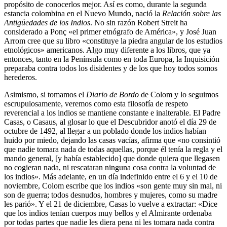
propósito de conocerlos mejor. Así es como, durante la segunda
estancia colombina en el Nuevo Mundo, nació la
Relación sobre las
Antigüedades de los Indios
. No sin razón Robert Streit ha
considerado a Ponç «el primer etnógrafo de América», y José Juan
Arrom cree que su libro «constituye la piedra angular de los estudios
etnológicos» americanos. Algo muy diferente a los libros, que ya
entonces, tanto en la Península como en toda Europa, la Inquisición
preparaba contra todos los disidentes y de los que hoy todos somos
herederos.
Asimismo, si tomamos el
Diario de Bordo
de Colom y lo seguimos
escrupulosamente, veremos como esta filosofía de respeto
reverencial a los indios se mantiene constante e inalterable. El Padre
Casas, o Casaus, al glosar lo que el Descubridor anotó el día 29 de
octubre de 1492, al llegar a un poblado donde los indios habían
huido por miedo, dejando las casas vacías, afirma que «no consintió
que nadie tomara nada de todas aquellas, porque él tenía la regla y el
mando general, [y había establecido] que donde quiera que llegasen
no cogieran nada, ni rescataran ninguna cosa contra la voluntad de
los indios». Más adelante, en un día indefinido entre el 6 y el 10 de
noviembre, Colom escribe que los indios «son gente muy sin mal, ni
son de guerra; todos desnudos, hombres y mujeres, como su madre
les parió». Y el 21 de diciembre, Casas lo vuelve a extractar: ​​«Dice
que los indios tenían cuerpos muy bellos y el Almirante ordenaba
por todas partes que nadie les diera pena ni les tomara nada contra