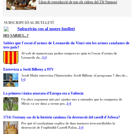
Llista de reproducció de tots els videus del 23è Simposi
SUBSCRIPCIÓ AL BUTLLETÍ
Subscriviu-vos al nostre butlletí
HO SABIES...?
Sabies que l'escut d'armes de Leonardo da Vinci són les armes catalanes de
tres pals?
Al web de numericana podeu comprovar quin és l'escut d'armes de
Leonardo da...
[+]
Entrevista a Jordi Bilbeny a 9TV
Jordi Molet entrevista l'historiador Jordi Bilbeny al programa 7 dies de...
[+]
La primera i única atzavara d'Europa era a València
Un altre argument més per ajudar-nos a entendre que la conquesta de
Mèxic va ser duta a terme per...
[+]
1714: l'estrany cas de la història catalana i la destrucció del castell d'Arbeca?
Per què el catalanisme explica de dues maneres irreconciliables la
destrucció de l’esplèndid Castell-Palau...
[+]