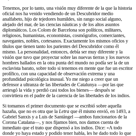
Tenemos, por lo tanto, una visión muy diferente de la que la historia
oficial nos ha venido vendiendo de un Descubridor medio
analfabeto, hijo de tejedores humildes, sin rango social alguno,
alejado del mar, de las ciencias náuticas y de los altos asuntos
diplomáticos. Los Colom de Barcelona son políticos, militares,
religiosos, humanistas, economistas, cosmógrafos, comerciantes,
navegantes, nobles, cortesanos. Exactamente los mismos oficios y
títulos que tienen tanto los parientes del Descubridor como él
mismo. La personalidad, entonces, debía ser muy diferente y la
visión que tuvo que proyectar sobre las nuevas tierras y los nuevos
hombres hallados en la otra punta del mundo no podía ser la de un
esclavista barato, sobre todo si tenemos en mente que fue un escritor
prolífico, con una capacidad de observación extrema y una
profundidad psicológica inusual. Yo me niego a creer que un
defensor a ultranza de las libertades de Catalunya —por las que
arriesgó la vida y perdió casi todos los bienes— después se
convirtiera en el padre de la carencia de las libertades de los indios.
Si tomamos el primer documento que se escribió sobre aquella
hazaña, que no es otra que la
Letra
que él mismo envió, en 1493, a
Gabriel Sanxis y a Luis de Santángel —ambos funcionarios de la
Corona Catalana—, y nos fijamos bien, nos damos cuenta de
inmediato que el trato que dispensó a los indios. Dice: «A todo
donde yo haya estado y podido tener habla, les he dado todo lo que