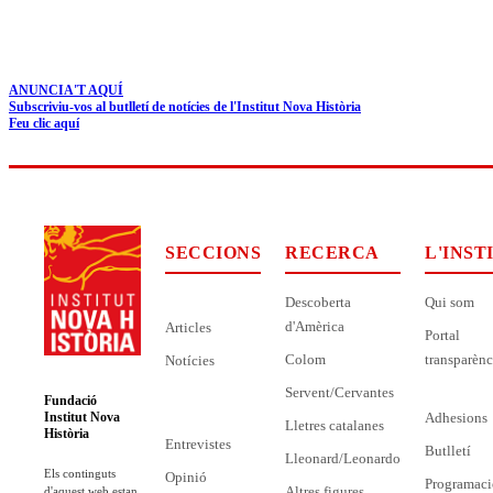
ANUNCIA'T AQUÍ
Subscriviu-vos al butlletí de notícies de l'Institut Nova Història
Feu clic aquí
SECCIONS
RECERCA
L'INST
Descoberta
Qui som
d'Amèrica
Articles
Portal
Colom
transparènc
Notícies
Servent/Cervantes
Fundació
Adhesions
Institut Nova
Lletres catalanes
Història
Entrevistes
Butlletí
Lleonard/Leonardo
Els continguts
Opinió
Programaci
Altres figures
d'aquest web estan