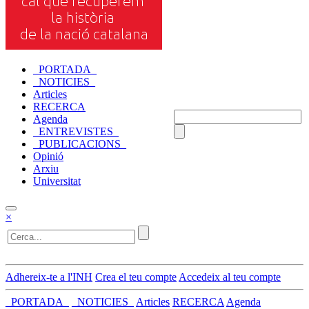
_PORTADA_
_NOTICIES_
Articles
RECERCA
Agenda
_ENTREVISTES_
_PUBLICACIONS_
Opinió
Arxiu
Universitat
×
Adhereix-te a l'INH
Crea el teu compte
Accedeix al teu compte
_PORTADA_
_NOTICIES_
Articles
RECERCA
Agenda