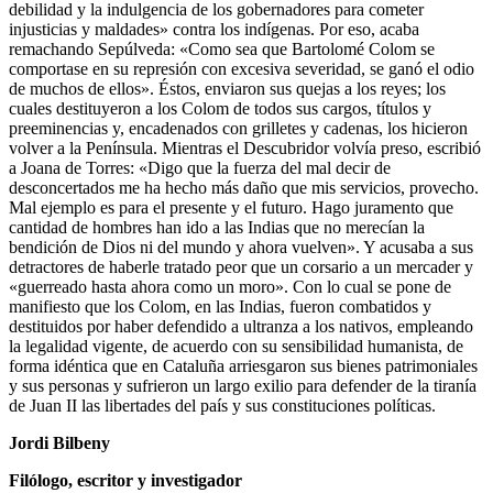
debilidad y la indulgencia de los gobernadores para cometer
injusticias y maldades» contra los indígenas. Por eso, acaba
remachando Sepúlveda: «Como sea que Bartolomé Colom se
comportase en su represión con excesiva severidad, se ganó el odio
de muchos de ellos». Éstos, enviaron sus quejas a los reyes; los
cuales destituyeron a los Colom de todos sus cargos, títulos y
preeminencias y, encadenados con grilletes y cadenas, los hicieron
volver a la Península. Mientras el Descubridor volvía preso, escribió
a Joana de Torres: «Digo que la fuerza del mal decir de
desconcertados me ha hecho más daño que mis servicios, provecho.
Mal ejemplo es para el presente y el futuro. Hago juramento que
cantidad de hombres han ido a las Indias que no merecían la
bendición de Dios ni del mundo y ahora vuelven». Y acusaba a sus
detractores de haberle tratado peor que un corsario a un mercader y
«guerreado hasta ahora como un moro». Con lo cual se pone de
manifiesto que los Colom, en las Indias, fueron combatidos y
destituidos por haber defendido a ultranza a los nativos, empleando
la legalidad vigente, de acuerdo con su sensibilidad humanista, de
forma idéntica que en Cataluña arriesgaron sus bienes patrimoniales
y sus personas y sufrieron un largo exilio para defender de la tiranía
de Juan II las libertades del país y sus constituciones políticas.
Jordi Bilbeny
Filólogo, escritor y investigador