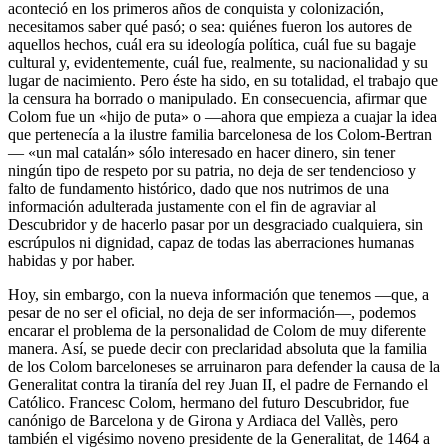
aconteció en los primeros años de conquista y colonización,
necesitamos saber qué pasó; o sea: quiénes fueron los autores de
aquellos hechos, cuál era su ideología política, cuál fue su bagaje
cultural y, evidentemente, cuál fue, realmente, su nacionalidad y su
lugar de nacimiento. Pero éste ha sido, en su totalidad, el trabajo que
la censura ha borrado o manipulado. En consecuencia, afirmar que
Colom fue un «hijo de puta» o —ahora que empieza a cuajar la idea
que pertenecía a la ilustre familia barcelonesa de los Colom-Bertran
— «un mal catalán» sólo interesado en hacer dinero, sin tener
ningún tipo de respeto por su patria, no deja de ser tendencioso y
falto de fundamento histórico, dado que nos nutrimos de una
información adulterada justamente con el fin de agraviar al
Descubridor y de hacerlo pasar por un desgraciado cualquiera, sin
escrúpulos ni dignidad, capaz de todas las aberraciones humanas
habidas y por haber.
Hoy, sin embargo, con la nueva información que tenemos —que, a
pesar de no ser el oficial, no deja de ser información—, podemos
encarar el problema de la personalidad de Colom de muy diferente
manera. Así, se puede decir con preclaridad absoluta que la familia
de los Colom barceloneses se arruinaron para defender la causa de la
Generalitat contra la tiranía del rey Juan II, el padre de Fernando el
Católico. Francesc Colom, hermano del futuro Descubridor, fue
canónigo de Barcelona y de Girona y Ardiaca del Vallès, pero
también el vigésimo noveno presidente de la Generalitat, de 1464 a