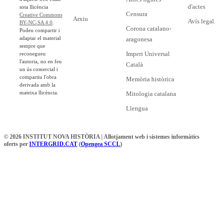
d'actes
sota llicència
Censura
Creative Commons
Arxiu
Avís legal
BY-NC-SA 4.0
.
Corona catalano-
Podeu compartir i
adaptar el material
aragonesa
sempre que
Imperi Universal
reconegueu
l'autoria, no en feu
Català
un ús comercial i
compartiu l'obra
Memòria històrica
derivada amb la
mateixa llicència.
Mitologia catalana
Llengua
© 2026 INSTITUT NOVA HISTÒRIA | Allotjament web i sistemes informàtics
oferts per
INTERGRID.CAT
(
Opengea SCCL
)