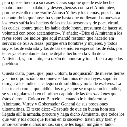
para que se fueran a su casa». Casas supone que de este hecho
«habría muchas palabras y desvergüenzas contra el Almirante»,
porque éste dice que «sufre Alonso Yañes y los demás, pues había
encontrado lo que buscaba y que hasta que no llevara las nuevas a
los reyes sufría los hechos de las malas personas y de poca virtud,
las cuales, contra quien les había dado honra, presumen de hacer su
voluntad con poco acatamiento». Y añade: «Dice el Almirante a los
reyes sobre los indios que aquí mandó restituir, que hacerlo era
servicio de Sus Altezas, porque eran hombres y mujeres, y todos
suyos los de esta isla y los de las demás, en especial los de ésta, por
tener ya el asentamiento que dejaba hecho en la villa de la
Natividad, y, por tanto, era razón de honorar y tratar bien a aquellos
pueblos».
Queda claro, pues, que, para Colom, la adquisición de nuevas tierras
y su incorporación como nuevos dominios de sus reyes, suponía
otorgar a los indios la categoría de súbditos y no la de esclavos. La
insistencia con la que pidió a los reyes que se respetaran los indios,
se vio regularizada en el primer capítulo de las
Instrucciones
que
éstos dieron a Colom en Barcelona cuando le intitularon su
Almirante, Virrey y Gobernador General de sus posesiones
ultramarinas. El texto dice: «Después de que en buena hora sea
llegada allí la armada, procure y haga dicho Almirante, que todos los
que van y los otros que fueran en lo sucesivo, traten muy bien y
amorosamente dichos indios, sin que les hagan ningún enfado,