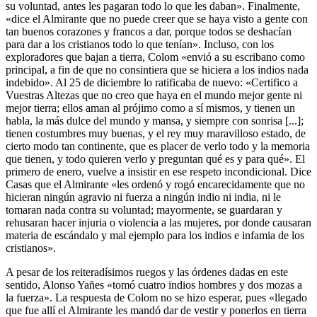
su voluntad, antes les pagaran todo lo que les daban». Finalmente,
«dice el Almirante que no puede creer que se haya visto a gente con
tan buenos corazones y francos a dar, porque todos se deshacían
para dar a los cristianos todo lo que tenían». Incluso, con los
exploradores que bajan a tierra, Colom «envió a su escribano como
principal, a fin de que no consintiera que se hiciera a los indios nada
indebido». Al 25 de diciembre lo ratificaba de nuevo: «Certifico a
Vuestras Altezas que no creo que haya en el mundo mejor gente ni
mejor tierra; ellos aman al prójimo como a sí mismos, y tienen un
habla, la más dulce del mundo y mansa, y siempre con sonrisa [...];
tienen costumbres muy buenas, y el rey muy maravilloso estado, de
cierto modo tan continente, que es placer de verlo todo y la memoria
que tienen, y todo quieren verlo y preguntan qué es y para qué». El
primero de enero, vuelve a insistir en ese respeto incondicional. Dice
Casas que el Almirante «les ordenó y rogó encarecidamente que no
hicieran ningún agravio ni fuerza a ningún indio ni india, ni le
tomaran nada contra su voluntad; mayormente, se guardaran y
rehusaran hacer injuria o violencia a las mujeres, por donde causaran
materia de escándalo y mal ejemplo para los indios e infamia de los
cristianos».
A pesar de los reiteradísimos ruegos y las órdenes dadas en este
sentido, Alonso Yañes «tomó cuatro indios hombres y dos mozas a
la fuerza». La respuesta de Colom no se hizo esperar, pues «llegado
que fue allí el Almirante les mandó dar de vestir y ponerlos en tierra