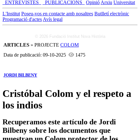
_ENTREVISTES_
_PUBLICACIONS_
Opinió
Arxiu
Universitat
L'Institut
Poseu-vos en contacte amb nosaltres
Butlletí electrònic
Programació d'actes
Avís legal
© 2026 Fundació Institut Nova Història
ARTICLES
» PROJECTE
COLOM
Data de publicació: 09-10-2025
1475
JORDI BILBENY
Cristóbal Colom y el respeto a
los indios
Recuperamos este artículo de Jordi
Bilbeny sobre los documentos que
muestran un Colom protector de los