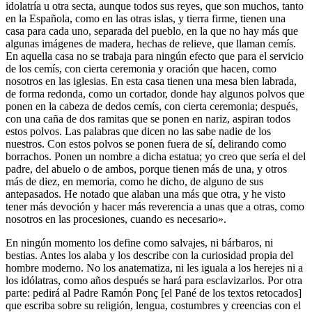
idolatría u otra secta, aunque todos sus reyes, que son muchos, tanto
en la Española, como en las otras islas, y tierra firme, tienen una
casa para cada uno, separada del pueblo, en la que no hay más que
algunas imágenes de madera, hechas de relieve, que llaman cemís.
En aquella casa no se trabaja para ningún efecto que para el servicio
de los cemís, con cierta ceremonia y oración que hacen, como
nosotros en las iglesias. En esta casa tienen una mesa bien labrada,
de forma redonda, como un cortador, donde hay algunos polvos que
ponen en la cabeza de dedos cemís, con cierta ceremonia; después,
con una caña de dos ramitas que se ponen en nariz, aspiran todos
estos polvos. Las palabras que dicen no las sabe nadie de los
nuestros. Con estos polvos se ponen fuera de sí, delirando como
borrachos. Ponen un nombre a dicha estatua; yo creo que sería el del
padre, del abuelo o de ambos, porque tienen más de una, y otros
más de diez, en memoria, como he dicho, de alguno de sus
antepasados. He notado que alaban una más que otra, y he visto
tener más devoción y hacer más reverencia a unas que a otras, como
nosotros en las procesiones, cuando es necesario».
En ningún momento los define como salvajes, ni bárbaros, ni
bestias. Antes los alaba y los describe con la curiosidad propia del
hombre moderno. No los anatematiza, ni les iguala a los herejes ni a
los idólatras, como años después se hará para esclavizarlos. Por otra
parte: pedirá al Padre Ramón Ponç [el Pané de los textos retocados]
que escriba sobre su religión, lengua, costumbres y creencias con el