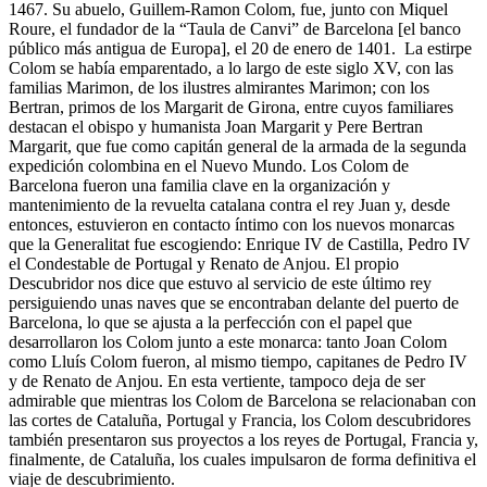
1467. Su abuelo, Guillem-Ramon Colom, fue, junto con Miquel
Roure, el fundador de la “Taula de Canvi” de Barcelona [el banco
público más antigua de Europa], el 20 de enero de 1401. La estirpe
Colom se había emparentado, a lo largo de este siglo XV, con las
familias Marimon, de los ilustres almirantes Marimon; con los
Bertran, primos de los Margarit de Girona, entre cuyos familiares
destacan el obispo y humanista Joan Margarit y Pere Bertran
Margarit, que fue como capitán general de la armada de la segunda
expedición colombina en el Nuevo Mundo. Los Colom de
Barcelona fueron una familia clave en la organización y
mantenimiento de la revuelta catalana contra el rey Juan y, desde
entonces, estuvieron en contacto íntimo con los nuevos monarcas
que la Generalitat fue escogiendo: Enrique IV de Castilla, Pedro IV
el Condestable de Portugal y Renato de Anjou. El propio
Descubridor nos dice que estuvo al servicio de este último rey
persiguiendo unas naves que se encontraban delante del puerto de
Barcelona, ​​lo que se ajusta a la perfección con el papel que
desarrollaron los Colom junto a este monarca: tanto Joan Colom
como Lluís Colom fueron, al mismo tiempo, capitanes de Pedro IV
y de Renato de Anjou. En esta vertiente, tampoco deja de ser
admirable que mientras los Colom de Barcelona se relacionaban con
las cortes de Cataluña, Portugal y Francia, los Colom descubridores
también presentaron sus proyectos a los reyes de Portugal, Francia y,
finalmente, de Cataluña, los cuales impulsaron de forma definitiva el
viaje de descubrimiento.