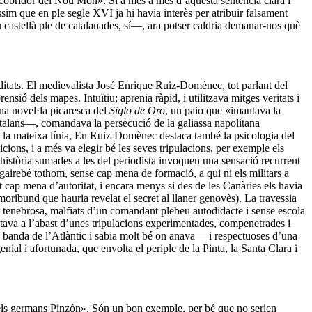
escobridor del Nou Món». Si a més a més d’aquesta sentència clara i
m que en ple segle XVI ja hi havia interès per atribuir falsament
 castellà ple de catalanades, sí—, ara potser caldria demanar-nos què
itats. El medievalista José Enrique Ruiz-Domènec, tot parlant del
ensió dels mapes. Intuïtiu; aprenia ràpid, i utilitzava mitges veritats i
una novel·la picaresca del
Siglo de Oro
, un paio que «imantava la
catalans—, comandava la persecució de la galiassa napolitana
n la mateixa línia, En Ruiz-Domènec destaca també la psicologia del
cions, i a més va elegir bé les seves tripulacions, per exemple els
història sumades a les del periodista invoquen una sensació recurrent
e gairebé tothom, sense cap mena de formació, a qui ni els militars a
t cap mena d’autoritat, i encara menys si des de les Canàries els havia
moribund que hauria revelat el secret al llaner genovès). La travessia
ar tenebrosa, malfiats d’un comandant plebeu autodidacte i sense escola
stava a l’abast d’unes tripulacions experimentades, compenetrades i
ra banda de l’Atlàntic i sabia molt bé on anava— i respectuoses d’una
nial i afortunada, que envolta el periple de la Pinta, la Santa Clara i
 «els germans Pinzón». Són un bon exemple, per bé que no serien