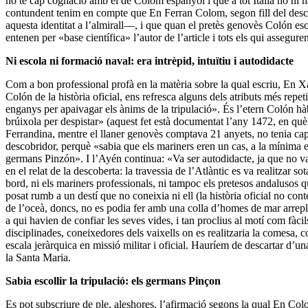
no té cap cognació amb el de Colom espanyol i que a tot Itàlia no hi 
contundent tenim en compte que En Ferran Colom, segon fill del desco
aquesta identitat a l’almirall—, i que quan el pretès genovès Colón es
entenen per «base científica» l’autor de l’article i tots els qui asseg
Ni escola ni formació naval: era intrèpid, intuïtiu i autodidacte
Com a bon professional profà en la matèria sobre la qual escriu, En 
Colón de la història oficial, ens refresca alguns dels atributs més repet
enganys per apaivagar els ànims de la tripulació». És l’etern Colón hàb
brúixola per despistar» (aquest fet està documentat l’any 1472, en qu
Ferrandina, mentre el llaner genovès comptava 21 anyets, no tenia cap
descobridor, perquè «sabia que els mariners eren un cas, a la mínima et
germans Pinzón». I l’Ayén continua: «Va ser autodidacte, ja que no va 
en el relat de la descoberta: la travessia de l’Atlàntic es va realitzar
bord, ni els mariners professionals, ni tampoc els pretesos andalusos q
posat rumb a un destí que no coneixia ni ell (la història oficial no co
de l’oceà, doncs, no es podia fer amb una colla d’homes de mar arreple
a qui havien de confiar les seves vides, i tan proclius al motí com f
disciplinades, coneixedores dels vaixells on es realitzaria la comesa,
escala jeràrquica en missió militar i oficial. Hauríem de descartar d’un
la Santa Maria.
Sabia escollir la tripulació: els germans Pinçon
Es pot subscriure de ple, aleshores, l’afirmació segons la qual En Co