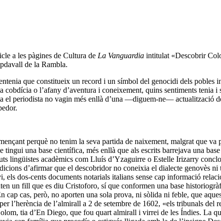
icle a les pàgines de Cultura de
La Vanguardia
intitulat «Descobrir Col
capdavall de la Rambla.
 entenia que constitueix un record i un símbol del genocidi dels pobles
 cobdícia o l’afany d’aventura i coneixement, quins sentiments tenia i 
nta el periodista no vagin més enllà d’una —diguem-ne— actualització del
bedor.
nçant perquè no tenim la seva partida de naixement, malgrat que va pas
 tingui una base científica, més enllà que als escrits barrejava una base
guts lingüistes acadèmics com Lluís d’Yzaguirre o Estelle Irizarry concl
icions d’afirmar que el descobridor no coneixia el dialecte genovès ni 
 els dos-cents documents notarials italians sense cap informació relaci
n un fill que es diu Cristoforo, sí que conformen una base historiogràf
n cap cas, però, no aporten una sola prova, ni sòlida ni feble, que aqu
 per l’herència de l’almirall a 2 de setembre de 1602, «els tribunals del
lom, tia d’En Diego, que fou quart almirall i virrei de les Índies. La