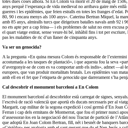
totes dues coses alhora. Si En Colom va morir el 20 de maig de 1506, 
anys perquè l’esperança de vida medieval no arribava gaire més enllà d’
guerres i les epidèmies, que feien estralls en totes les franges d’edat
80, 90 i encara menys als 100 anys». Caterina Bertran Miquel, la mare
amb 85 anys, almiralls turcs que dirigeixen batalles navals amb 92 i 9
no ets apte per a cap feina— i els problemes de salut no eren excusa 
el quart viatge estirat, sense veure-hi bé, inhàbil fins i tot per escriur
pas les malalties de ric d’un llaner de cinquanta anys.
Va ser un genocida?
A la pregunta «En quina mesura Colom és responsable de l’extermini 
acostumada a les tasques de plantació», i que aquesta fou la seva «pa
d’avergonyir-se de com es va comportar amb els indis», admet —al·lelui
europees, que van produir mortalitats brutals. Les epidèmies van matar
amb ell en el fet que l’etiqueta de
genocida
que darrerament s’ha penja
Cal descobrir el monument barceloní a En Colom
El monument barceloní al descobridor està carregat de signes, senyals, 
l’escrivà de ració valencià que aportà els ducats necessaris per al vi
Margarit, cap militar de la segona expedició i cosí germà d’En Joan Col
Ferran i cap dels ermitans de Montserrat, que fou el primer nunci apost
d’assessorar-los en la negociació del nou Tractat de partició de l’Atlà
que adoptà En Joan Colom Bertran, fill, nét i besnét de banquers barce
«Cristòfor» per analogia amb el sant gegant que du el Nen Jesús a coll 