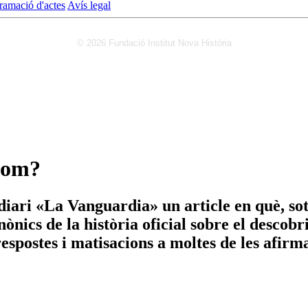
ramació d'actes
Avís legal
© 2026 Fundació Institut Nova Història
olom?
diari «La Vanguardia» un article en què, sot
nònics de la història oficial sobre el descob
espostes i matisacions a moltes de les afirma