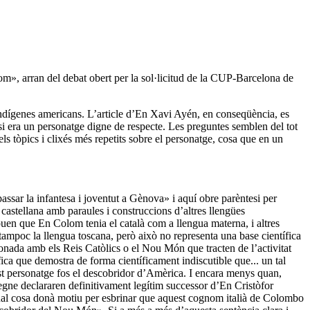
om», arran del debat obert per la sol·licitud de la CUP-Barcelona de
 indígenes americans. L’article d’En Xavi Ayén, en conseqüència, es
si era un personatge digne de respecte. Les preguntes semblen del tot
s tòpics i clixés més repetits sobre el personatge, cosa que en un
sar la infantesa i joventut a Gènova» i aquí obre parèntesi per
 castellana amb paraules i construccions d’altres llengües
ouen que En Colom tenia el català com a llengua materna, i altres
tampoc la llengua toscana, però això no representa una base científica
onada amb els Reis Catòlics o el Nou Món que tracten de l’activitat
ica que demostra de forma científicament indiscutible que... un tal
est personatge fos el descobridor d’Amèrica. I encara menys quan,
 regne declararen definitivament legítim successor d’En Cristòfor
 qual cosa donà motiu per esbrinar que aquest cognom italià de Colombo