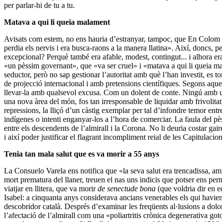
per parlar-hi de tu a tu.
Matava a qui li queia malament
Avisats com estem, no ens hauria d’estranyar, tampoc, que En Colom fos
perdia els nervis i era busca-raons a la manera llatina». Així, doncs
excepcional? Perquè també era afable, modest, contingut... i alhora era
«un pèssim governant», que «va ser cruel» i «matava a qui li queia ma
seductor, però no sap gestionar l’autoritat amb què l’han investit, es
de projecció internacional i amb pretensions científiques. Segons aques
llevar-la amb qualsevol excusa. Com un dolent de conte. Ningú amb un c
una nova àrea del món, fos tan irresponsable de liquidar amb frivolitat
repressions, la lliçó d’un càstig exemplar per tal d’infondre temor entre 
indígenes o intenti enganyar-los a l’hora de comerciar. La faula del pès
entre els descendents de l’almirall i la Corona. No li deuria costar gai
i així poder justificar el flagrant incompliment reial de les Capitulac
Tenia tan mala salut que es va morir a 55 anys
La Consuelo Varela ens notifica que «la seva salut era trencadissa, amb
mort prematura del llaner, treuen el nas uns indicis que potser ens pe
viatjar en llitera, que va morir
de
senectude bona
(que voldria dir en e
Isabel: a cinquanta anys considerava ancians venerables els qui havi
descobridor català. Després d’examinar les freqüents al·lusions a dolo
l’afectació de l’almirall com una «poliartritis crònica degenerativa go