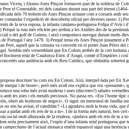
 germans Vicenç i Alonso Anes Pinçon formaven part de la noblesa de Coï
 Pere el Conestable, rei dels catalans durant una part del trienni (1464
a dècada dels 70 trobem els Anes Pinçon actuant com a corsaris amb s
 comandar l’expedició de descoberta oficial per diverses raons: 1) Perq
ents de la seva esposa, la infanta catalano-portuguesa Felipa d’Avis i d’U
Perquè la ruta més eficient per arribar a les Antilles des de la penínsul
noccial o del golf de Guinea, i això comportava navegar durant molts die
is de Portugal l’any 1479. 3) Perquè tenia els Anes Pinçon justament a Pal
 Joan Pere, aquell que la censura va convertir en el porter Juan Pérez de
ugal. Sembla més versemblant que En Colom arribés de la cort lusitana a
l lloctinent reial de Catalunya Enric d’Aragó, comte d’Empúries i cosí de
, concertés una audiència amb els Reis Catòlics, que obtindria sobretot gr
es proposa descriure’ns com era En Colom. Així, interpel·lada per En X
a de menjar i de beure», però més avall ens explica que era «presumit»,
 portava una roba més aviat modesta i unes (discretes?) sabates vermelles,
ava amb les joies i els metalls preciosos. No passa res. «Era l’home t
món, obert als horitzons de negoci». O sigui: un menestral de família mo
ue no ens ha avisat, el catedràtic? «Li agradava molt la bona vida, que 
r a parlar amb els reis de tu a tu». I de la forma més natural, ben cert qu
rquia social molt allunyada de la reialesa, «parlava amb els reis de tu a 
olom seria precisament això, l’espòs d’una infanta reial portuguesa que t
en
campechano
de l’actual monarca emèrit espanyol sigui una herència d’