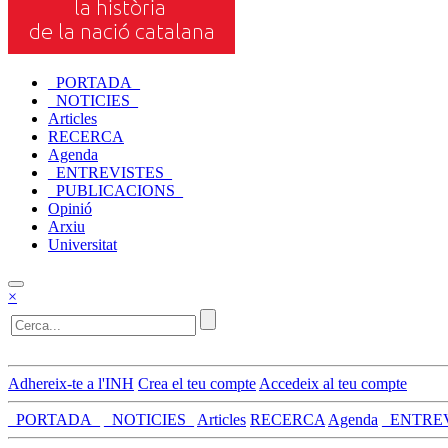
_PORTADA_
_NOTICIES_
Articles
RECERCA
Agenda
_ENTREVISTES_
_PUBLICACIONS_
Opinió
Arxiu
Universitat
×
Adhereix-te a l'INH
Crea el teu compte
Accedeix al teu compte
_PORTADA_
_NOTICIES_
Articles
RECERCA
Agenda
_ENTRE