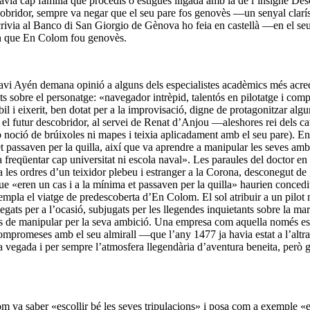
havia cap família que procedís o estigués lligada amb la de l’insigne D
bridor, sempre va negar que el seu pare fos genovès —un senyal claríssi
crivia al Banco di San Giorgio de Gènova ho feia en castellà —en el seu
uren que En Colom fou genovès.
Xavi Ayén demana opinió a alguns dels especialistes acadèmics més acred
its sobre el personatge: «navegador intrèpid, talentós en pilotatge i compr
il i eixerit, ben dotat per a la improvisació, digne de protagonitzar alg
è el futur descobridor, al servei de Renat d’Anjou —aleshores rei dels 
 noció de brúixoles ni mapes i teixia aplicadament amb el seu pare). E
 passaven per la quilla, així que va aprendre a manipular les seves ambi
freqüentar cap universitat ni escola naval». Les paraules del doctor en 
 sota les ordres d’un teixidor plebeu i estranger a la Corona, desconegut d
ue «eren un cas i a la mínima et passaven per la quilla» haurien concedi
ntempla el viatge de predescoberta d’En Colom. El sol atribuir a un pilot 
gats per a l’ocasió, subjugats per les llegendes inquietants sobre la m
àcils de manipular per la seva ambició. Una empresa com aquella només e
 compromeses amb el seu almirall —que l’any 1477 ja havia estat a l’alt
a vegada i per sempre l’atmosfera llegendària d’aventura beneita, però ge
lom va saber «escollir bé les seves tripulacions» i posa com a exemple