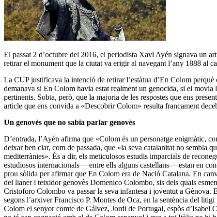
El passat 2 d’octubre del 2016, el periodista Xavi Ayén signava un art
retirar el monument que la ciutat va erigir al navegant l’any 1888 al 
La CUP justificava la intenció de retirar l’estàtua d’En Colom perquè
demanava si En Colom havia estat realment un genocida, si el movia la
pertinents. Sobta, però, que la majoria de les respostes que ens prese
article que ens convida a «Descobrir Colom» resulta francament dece
Un genovès que no sabia parlar genovès
D’entrada, l’Ayén afirma que «Colom és un personatge enigmàtic, come
deixar ben clar, com de passada, que «la seva catalanitat no sembla que
mediterrànies». És a dir, els meticulosos estudis imparcials de recone
estudiosos internacionals —entre ells alguns castellans— estan en cond
prou sòlida per afirmar que En Colom era de Nació Catalana. En canvi,
del llaner i teixidor genovès Domenico Colombo, sis dels quals esmente
Cristoforo Colombo va passar la seva infantesa i joventut a Gènova. E
segons l’arxiver Francisco P. Montes de Oca, en la sentència del litigi
Colom el senyor comte de Gálvez, Jordi de Portugal, espòs d’Isabel Co