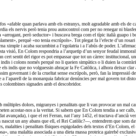
 «afable quan parlava amb els estranys, molt agradable amb els de casa s
, perdia els nervis però tenia prou autocontrol com per no renegar ni bl
 «arrogant, però seductor» i buscava brega com el típic italià guapo i b
lament», perquè «no tenia escrúpols». Tot plegat fa l’efecte d’un rosa
 torna ximple i acaba sucumbint a l’egolatria i a l’abús de poder. L’afi
ta visió, En Colom respondria a l’arquetip d’un senyor feudal immoral i 
ert sentit del rigor es pot empassar que tot un càrrec institucional, un
 indis i colons només perquè no li queien simpàtics o li duien la contrà
els indis que no volguessin abraçar la Fe Catòlica, i alhora deixar clar al
sim governant i de la crueltat sense escrúpols, però, fan la impressió de
re a l’aparell de la monarquia fabricar denúncies per mal govern tot dist
ions colombines signades amb el descobridor.
 múltiples dolors, migranyes i penalitats que li van provocar un mal carà
rmeten acostar-nos a la veritat. Si sabem que En Colom tendia a ser calb
dat avançada), i que el rei Ferran, nat l’any 1452, el tractava d’ancià
en nascut un any abans que ell, el Rei Catòlic?—, entendrem que som da
rs, malalties i penalitats físiques espigolades dels textos d’En Colom,
tosa», una malaltia associada a una dieta massa proteica gairebé exclusiv