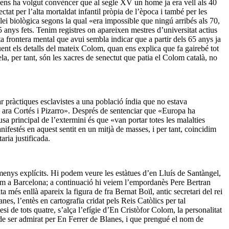
 ens ha volgut convèncer que al segle XV un home ja era vell als 40
tat per l’alta mortaldat infantil pròpia de l’època i també per les
lei biològica segons la qual «era impossible que ningú arribés als 70,
anys fets. Tenim registres on apareixen mestres d’universitat actius
a frontera mental que avui sembla indicar que a partir dels 65 anys ja
nt els detalls del mateix Colom, quan ens explica que fa gairebé tot
rela, per tant, són les xacres de senectut que patia el Colom català, no
pràctiques esclavistes a una població índia que no estava
m ara Cortés i Pizarro». Després de sentenciar que «Europa ha
a principal de l’extermini és que «van portar totes les malalties
festés en aquest sentit en un mitjà de masses, i per tant, coincidim
ria justificada.
 menys explícits. Hi podem veure les estàtues d’en Lluís de Santàngel,
olom a Barcelona; a continuació hi veiem l’empordanès Pere Bertran
més enllà apareix la figura de fra Bernat Boïl, antic secretari del rei
s, l’entès en cartografia cridat pels Reis Catòlics per tal
i de tots quatre, s’alça l’efígie d’En Cristòfor Colom, la personalitat
 de ser admirat per En Ferrer de Blanes, i que prengué el nom de