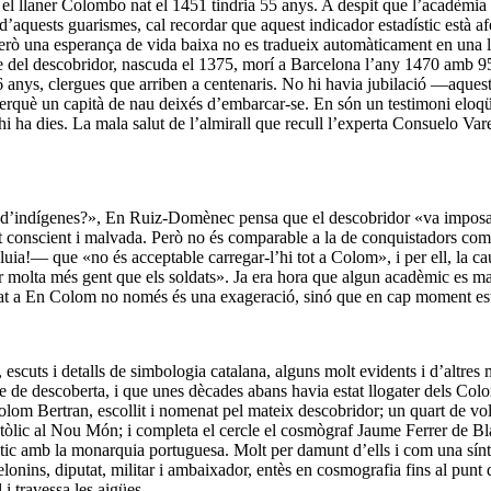
el llaner Colombo nat el 1451 tindria 55 anys. A despit que l’acadèmia
aquests guarismes, cal recordar que aquest indicador estadístic està afec
. Però una esperança de vida baixa no es tradueix automàticament en una l
 del descobridor, nascuda el 1375, morí a Barcelona l’any 1470 amb 95 
6 anys, clergues que arriben a centenaris. No hi havia jubilació —aquest
perquè un capità de nau deixés d’embarcar-se. En són un testimoni eloqüe
e, hi ha dies. La mala salut de l’almirall que recull l’experta Consuelo Va
d’indígenes?», En Ruiz-Domènec pensa que el descobridor «va imposar 
rt conscient i malvada. Però no és comparable a la de conquistadors co
a!— que «no és acceptable carregar-l’hi tot a Colom», i per ell, la caus
 molta més gent que els soldats». Ja era hora que algun acadèmic es mani
t a En Colom no només és una exageració, sinó que en cap moment esta
escuts i detalls de simbologia catalana, alguns molt evidents i d’altres
atge de descoberta, i que unes dècades abans havia estat llogater dels C
om Bertran, escollit i nomenat pel mateix descobridor; un quart de volta 
òlic al Nou Món; i completa el cercle el cosmògraf Jaume Ferrer de Blane
ntic amb la monarquia portuguesa. Molt per damunt d’ells i com una síntes
lonins, diputat, militar i ambaixador, entès en cosmografia fins al punt
i travessa les aigües.