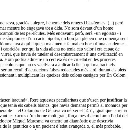
eva, graciós i alegre, i enemic dels renecs i blasfèmies, (...) però
asfemar mentre ho engegava tot a dida. No som davant d’un home
ocamoll de les pel·lícules. Més endavant, però, serà «un egòlatra» i
ri de símptomes d’un cacic bipolar, un bon jan plebeu que comença sent
rmació «matava a qui li queia malament» fa mal en boca d’una acadèmica
capriciós, per qui la vida aliena no tenia cap valor i era capaç de
 virrei, que havia de tutelar el desembarcament d’una civilització en
ria. Hom podria admetre un cert excés de crueltat en les primeres
s colons que no es vacil·larà a aplicar la llei a qui maltracti els
 ser un recull d’acusacions falses redactades més tard, durant els plets
orsionant i multiplicant les queixes dels colons castigats per En Colom,
cter, iracund». Rere aquestes peculiaritats que s’usen per justificar la
, que tenia els cabells blancs, que havia demanat permís al monarca per
 venerable —el Colombo de Gènova va néixer el 1451, igual que la reina
vant les xacres d’un home molt gran, força més d’acord amb l’edat del
 el doctor Miquel Maresma va emetre un diagnòstic que descrivia
a de la gent rica o a un pacient d’edat avançada o, el més probable,