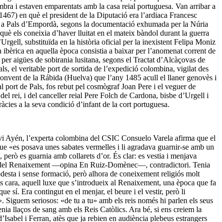
mbra i estaven emparentats amb la casa reial portuguesa. Van arribar a
-1467) en què el president de la Diputació era l’ardiaca Francesc
eu a Pals d’Empordà, segons la documentació exhumada per la Núria
uè els coneixia d’haver lluitat en el mateix bàndol durant la guerra
rgell, substituïda en la història oficial per la inexistent Felipa Moniz
a ibèrica en aquella època consistia a baixar per l’anomenat corrent de
s per aigües de sobirania lusitana, segons el Tractat d’Alcàçovas de
s, el veritable port de sortida de l’expedició colombina, vigilat des
l convent de la Rábida (Huelva) que l’any 1485 acull el llaner genovès i
l port de Pals, fos rebut pel cosmògraf Joan Pere i el veguer de
l rei, i del canceller reial Pere Folch de Cardona, bisbe d’Urgell i
àcies a la seva condició d’infant de la cort portuguesa.
avi Ayén, l’experta colombina del CSIC Consuelo Varela afirma que el
 que «es posava unes sabates vermelles i li agradava guarnir-se amb un
 però es guarnia amb collarets d’or. És clar: es vestia i menjava
ípic del Renaixement —opina En Ruiz-Domènec—, contradictori. Tenia
desta i sense formació, però alhora de coneixement religiós molt
és cara, aquell luxe que s’introdueix al Renaixement, una època que fa
e sí. Era contingut en el menjar, el beure i el vestir, però li
tu». Siguem seriosos: «de tu a tu» amb els reis només hi parlen els seus
enia llaços de sang amb els Reis Catòlics. Ara bé, si ens creiem la
Isabel i Ferran, atès que ja rebien en audiència plebeus estrangers