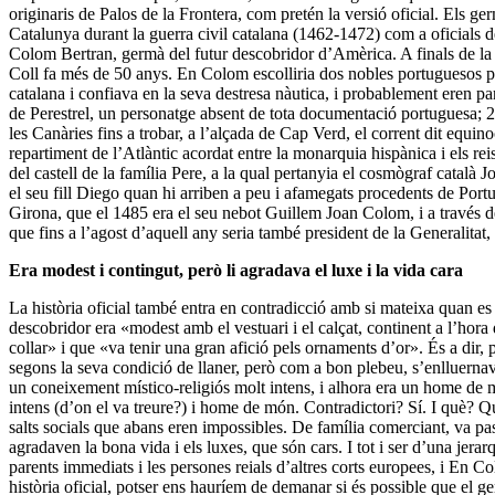
originaris de Palos de la Frontera, com pretén la versió oficial. Els
Catalunya durant la guerra civil catalana (1462-1472) com a oficials de
Colom Bertran, germà del futur descobridor d’Amèrica. A finals de l
Coll fa més de 50 anys. En Colom escolliria dos nobles portuguesos per
catalana i confiava en la seva destresa nàutica, i probablement eren par
de Perestrel, un personatge absent de tota documentació portuguesa; 2) 
les Canàries fins a trobar, a l’alçada de Cap Verd, el corrent dit equi
repartiment de l’Atlàntic acordat entre la monarquia hispànica i els re
del castell de la família Pere, a la qual pertanyia el cosmògraf català
el seu fill Diego quan hi arriben a peu i afamegats procedents de Port
Girona, que el 1485 era el seu nebot Guillem Joan Colom, i a través de
que fins a l’agost d’aquell any seria també president de la Generalitat
Era modest i contingut, però li agradava el luxe i la vida cara
La història oficial també entra en contradicció amb si mateixa quan 
descobridor era «modest amb el vestuari i el calçat, continent a l’hor
collar» i que «va tenir una gran afició pels ornaments d’or». És a dir,
segons la seva condició de llaner, però com a bon plebeu, s’enlluern
un coneixement místico-religiós molt intens, i alhora era un home de 
intens (d’on el va treure?) i home de món. Contradictori? Sí. I què? Q
salts socials que abans eren impossibles. De família comerciant, va passa
agradaven la bona vida i els luxes, que són cars. I tot i ser d’una jera
parents immediats i les persones reials d’altres corts europees, i En C
història oficial, potser ens hauríem de demanar si és possible que el g