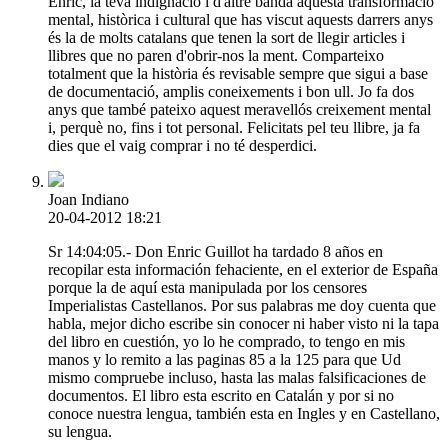
Enric, la teva indignació i d'altre banda aquesta transformació
mental, històrica i cultural que has viscut aquests darrers anys
és la de molts catalans que tenen la sort de llegir articles i
llibres que no paren d'obrir-nos la ment. Comparteixo
totalment que la història és revisable sempre que sigui a base
de documentació, amplis coneixements i bon ull. Jo fa dos
anys que també pateixo aquest meravellós creixement mental
i, perquè no, fins i tot personal. Felicitats pel teu llibre, ja fa
dies que el vaig comprar i no té desperdici.
Joan Indiano
20-04-2012 18:21
Sr 14:04:05.- Don Enric Guillot ha tardado 8 años en
recopilar esta información fehaciente, en el exterior de España
porque la de aquí esta manipulada por los censores
Imperialistas Castellanos. Por sus palabras me doy cuenta que
habla, mejor dicho escribe sin conocer ni haber visto ni la tapa
del libro en cuestión, yo lo he comprado, to tengo en mis
manos y lo remito a las paginas 85 a la 125 para que Ud
mismo compruebe incluso, hasta las malas falsificaciones de
documentos. El libro esta escrito en Catalán y por si no
conoce nuestra lengua, también esta en Ingles y en Castellano,
su lengua.