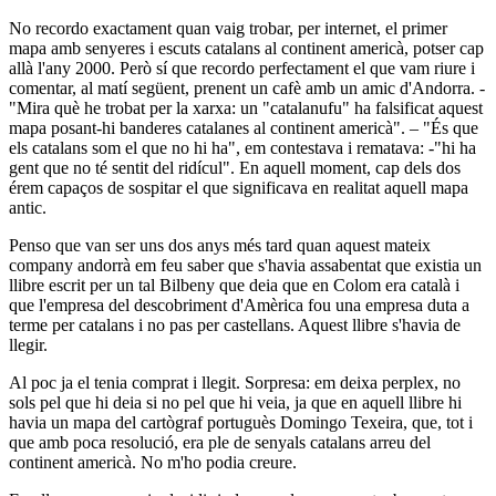
No recordo exactament quan vaig trobar, per internet, el primer
mapa amb senyeres i escuts catalans al continent americà, potser cap
allà l'any 2000. Però sí que recordo perfectament el que vam riure i
comentar, al matí següent, prenent un cafè amb un amic d'Andorra. -
"Mira què he trobat per la xarxa: un "catalanufu" ha falsificat aquest
mapa posant-hi banderes catalanes al continent americà". – "És que
els catalans som el que no hi ha", em contestava i rematava: -"hi ha
gent que no té sentit del ridícul". En aquell moment, cap dels dos
érem capaços de sospitar el que significava en realitat aquell mapa
antic.
Penso que van ser uns dos anys més tard quan aquest mateix
company andorrà em feu saber que s'havia assabentat que existia un
llibre escrit per un tal Bilbeny que deia que en Colom era català i
que l'empresa del descobriment d'Amèrica fou una empresa duta a
terme per catalans i no pas per castellans. Aquest llibre s'havia de
llegir.
Al poc ja el tenia comprat i llegit. Sorpresa: em deixa perplex, no
sols pel que hi deia si no pel que hi veia, ja que en aquell llibre hi
havia un mapa del cartògraf portuguès Domingo Texeira, que, tot i
que amb poca resolució, era ple de senyals catalans arreu del
continent americà. No m'ho podia creure.