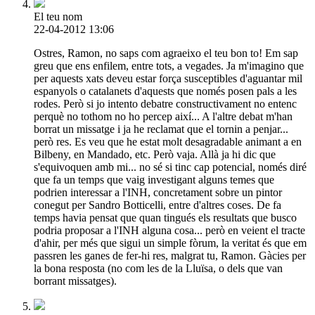
El teu nom
22-04-2012 13:06
Ostres, Ramon, no saps com agraeixo el teu bon to! Em sap
greu que ens enfilem, entre tots, a vegades. Ja m'imagino que
per aquests xats deveu estar força susceptibles d'aguantar mil
espanyols o catalanets d'aquests que només posen pals a les
rodes. Però si jo intento debatre constructivament no entenc
perquè no tothom no ho percep així... A l'altre debat m'han
borrat un missatge i ja he reclamat que el tornin a penjar...
però res. Es veu que he estat molt desagradable animant a en
Bilbeny, en Mandado, etc. Però vaja. Allà ja hi dic que
s'equivoquen amb mi... no sé si tinc cap potencial, només diré
que fa un temps que vaig investigant alguns temes que
podrien interessar a l'INH, concretament sobre un pintor
conegut per Sandro Botticelli, entre d'altres coses. De fa
temps havia pensat que quan tingués els resultats que busco
podria proposar a l'INH alguna cosa... però en veient el tracte
d'ahir, per més que sigui un simple fòrum, la veritat és que em
passren les ganes de fer-hi res, malgrat tu, Ramon. Gàcies per
la bona resposta (no com les de la Lluïsa, o dels que van
borrant missatges).