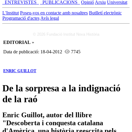
_ENTREVISTES_
_PUBLICACIONS_
Opinió
Arxiu
Universitat
L'Institut
Poseu-vos en contacte amb nosaltres
Butlletí electrònic
Programació d'actes
Avís legal
© 2026 Fundació Institut Nova Història
EDITORIAL
»
Data de publicació: 18-04-2012
7745
ENRIC GUILLOT
De la sorpresa a la indignació
de la raó
Enric Guillot, autor del llibre
"Descoberta i conquesta catalana
d'Amèrica, una història reescrita pels