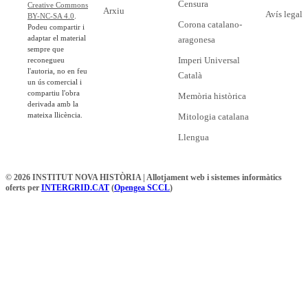
Censura
Creative Commons
Arxiu
Avís legal
BY-NC-SA 4.0
.
Corona catalano-
Podeu compartir i
adaptar el material
aragonesa
sempre que
Imperi Universal
reconegueu
l'autoria, no en feu
Català
un ús comercial i
compartiu l'obra
Memòria històrica
derivada amb la
mateixa llicència.
Mitologia catalana
Llengua
© 2026 INSTITUT NOVA HISTÒRIA | Allotjament web i sistemes informàtics
oferts per
INTERGRID.CAT
(
Opengea SCCL
)