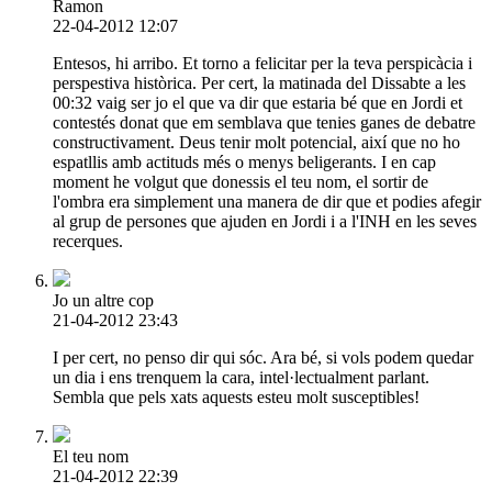
Ramon
22-04-2012 12:07
Entesos, hi arribo. Et torno a felicitar per la teva perspicàcia i
perspestiva històrica. Per cert, la matinada del Dissabte a les
00:32 vaig ser jo el que va dir que estaria bé que en Jordi et
contestés donat que em semblava que tenies ganes de debatre
constructivament. Deus tenir molt potencial, així que no ho
espatllis amb actituds més o menys beligerants. I en cap
moment he volgut que donessis el teu nom, el sortir de
l'ombra era simplement una manera de dir que et podies afegir
al grup de persones que ajuden en Jordi i a l'INH en les seves
recerques.
Jo un altre cop
21-04-2012 23:43
I per cert, no penso dir qui sóc. Ara bé, si vols podem quedar
un dia i ens trenquem la cara, intel·lectualment parlant.
Sembla que pels xats aquests esteu molt susceptibles!
El teu nom
21-04-2012 22:39