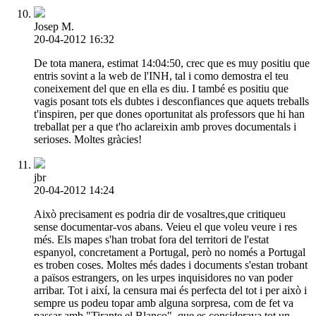
Josep M.
20-04-2012 16:32
De tota manera, estimat 14:04:50, crec que es muy positiu que
entris sovint a la web de l'INH, tal i como demostra el teu
coneixement del que en ella es diu. I també es positiu que
vagis posant tots els dubtes i desconfiances que aquets treballs
t'inspiren, per que dones oportunitat als professors que hi han
treballat per a que t'ho aclareixin amb proves documentals i
serioses. Moltes gràcies!
jbr
20-04-2012 14:24
Això precisament es podria dir de vosaltres,que critiqueu
sense documentar-vos abans. Veieu el que voleu veure i res
més. Els mapes s'han trobat fora del territori de l'estat
espanyol, concretament a Portugal, però no només a Portugal
es troben coses. Moltes més dades i documents s'estan trobant
a països estrangers, on les urpes inquisidores no van poder
arribar. Tot i així, la censura mai és perfecta del tot i per això i
sempre us podeu topar amb alguna sorpresa, com de fet va
passar amb "Tirante el Blanco", que es considerava tot un