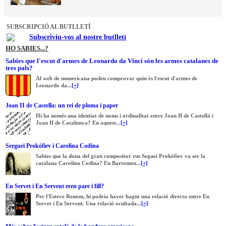
SUBSCRIPCIÓ AL BUTLLETÍ
Subscriviu-vos al nostre butlletí
HO SABIES...?
Sabies que l'escut d'armes de Leonardo da Vinci són les armes catalanes de
tres pals?
Al web de numericana podeu comprovar quin és l'escut d'armes de
Leonardo da...
[+]
Joan II de Castella: un rei de ploma i paper
Hi ha només una identiat de noms i ordinalitat entre Joan II de Castellà i
Joan II de Catalunya? En aquest...
[+]
Serguei Prokófiev i Carolina Codina
Sabies que la dona del gran compositor rus Seguei Prokófiev va ser la
catalana Carolina Codina? En Bartomeu...
[+]
En Servet i En Servent eren pare i fill?
Per l'Esteve Renom, hi podria haver hagut una relació directa entre En
Servet i En Servent. Una relació ocultada...
[+]