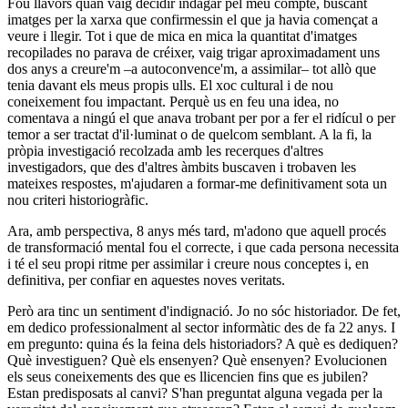
Fou llavors quan vaig decidir indagar pel meu compte, buscant
imatges per la xarxa que confirmessin el que ja havia començat a
veure i llegir. Tot i que de mica en mica la quantitat d'imatges
recopilades no parava de créixer, vaig trigar aproximadament uns
dos anys a creure'm –a autoconvence'm, a assimilar– tot allò que
tenia davant els meus propis ulls. El xoc cultural i de nou
coneixement fou impactant. Perquè us en feu una idea, no
comentava a ningú el que anava trobant per por a fer el ridícul o per
temor a ser tractat d'il·luminat o de quelcom semblant. A la fi, la
pròpia investigació recolzada amb les recerques d'altres
investigadors, que des d'altres àmbits buscaven i trobaven les
mateixes respostes, m'ajudaren a formar-me definitivament sota un
nou criteri historiogràfic.
Ara, amb perspectiva, 8 anys més tard, m'adono que aquell procés
de transformació mental fou el correcte, i que cada persona necessita
i té el seu propi ritme per assimilar i creure nous conceptes i, en
definitiva, per confiar en aquestes noves veritats.
Però ara tinc un sentiment d'indignació. Jo no sóc historiador. De fet,
em dedico professionalment al sector informàtic des de fa 22 anys. I
em pregunto: quina és la feina dels historiadors? A què es dediquen?
Què investiguen? Què els ensenyen? Què ensenyen? Evolucionen
els seus coneixements des que es llicencien fins que es jubilen?
Estan predisposats al canvi? S'han preguntat alguna vegada per la