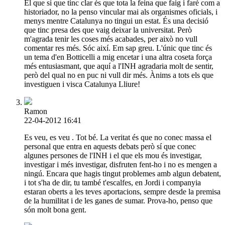
El que sí que tinc clar és que tota la feina que faig i faré com a
historiador, no la penso vincular mai als organismes oficials, i
menys mentre Catalunya no tingui un estat. És una decisió
que tinc presa des que vaig deixar la universitat. Però
m'agrada tenir les coses més acabades, per això no vull
comentar res més. Sóc així. Em sap greu. L'únic que tinc és
un tema d'en Botticelli a mig encetar i una altra coseta força
més entusiasmant, que aquí a l'INH agradaria molt de sentir,
però del qual no en puc ni vull dir més. Ànims a tots els que
investiguen i visca Catalunya Lliure!
Ramon
22-04-2012 16:41
Es veu, es veu . Tot bé. La veritat és que no conec massa el
personal que entra en aquests debats però sí que conec
algunes persones de l'INH i el que els mou és investigar,
investigar i més investigar, disfruten fent-ho i no es mengen a
ningú. Encara que hagis tingut problemes amb algun debatent,
i tot s'ha de dir, tu també t'escalfes, en Jordi i companyia
estaran oberts a les teves aportacions, sempre desde la premisa
de la humilitat i de les ganes de sumar. Prova-ho, penso que
són molt bona gent.