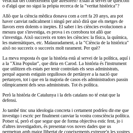
veracitat del coneixement que atresoren? Estan al servei de quelcom
o d'algú que no sigui la pròpia recerca de la "veritat històrica"?
Allò que la ciència mèdica donava com a cert fa 20 anys, ara pot
haver canviat radicalment i ningú per això dirà que els metges de
llavors eren dolents o ineptes. El saber i les ciències evolucionen a
mesura que s'investiga, es prova i es corrobora tot allò que
s'investiga. Això succeeix en totes les ciències: la física, la química,
les matemàtiques, etc. Malauradament, a la "Ciència de la històrica"
això no succeeix o succeeix molt rarament. Per què?
La meva resposta és que la història està al servei de la política, aquí i
a la "Xina Popular", que diria en Carod. La història és l'instrument
que utilitzen els estats per tenir controlats els seus administrats,
perquè aquests estiguin orgullosos de pertànyer a la nació que
pertanyen, tot i que en la majoria de casos els administradors passin
olímpicament dels seus administrats. Tot és política.
Però la història de Catalunya i la dels catalans no té estat que la
defensi.
Jo també tinc una ideologia concreta i certament podríeu dir-me que
investigo i escric per finalment canviar la vostra consciència política.
Potser sí, però el que segur que de forma objectiva estic fent, jo i
d'altres investigadors, és presentar-vos noves dades que us
permetran amb major llibertat de coneixements extreure'n les vostres