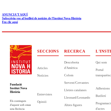
ANUNCIA'T AQUÍ
Subscriviu-vos al butlletí de notícies de l'Institut Nova Història
Feu clic aquí
SECCIONS
RECERCA
L'INST
Descoberta
Qui som
d'Amèrica
Articles
Portal
Colom
transparènc
Notícies
Servent/Cervantes
Fundació
Adhesions
Institut Nova
Lletres catalanes
Història
Entrevistes
Butlletí
Lleonard/Leonardo
Els continguts
Opinió
Programaci
Altres figures
d'aquest web estan
d'actes
sota llicència