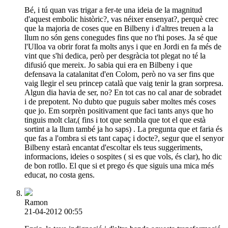
Bé, i tú quan vas trigar a fer-te una ideia de la magnitud
d'aquest embolic històric?, vas néixer ensenyat?, perquè crec
que la majoria de coses que en Bilbeny i d'altres treuen a la
llum no són gens conegudes fins que no t'hi poses. Ja sé que
l'Ulloa va obrir forat fa molts anys i que en Jordi en fa més de
vint que s'hi dedica, però per desgràcia tot plegat no té la
difusió que mereix. Jo sabia qui era en Bilbeny i que
defensava la catalanitat d'en Colom, però no va ser fins que
vaig llegir el seu princep català que vaig tenir la gran sorpresa.
Algun dia havia de ser, no? En tot cas no cal anar de sobradet
i de prepotent. No dubto que puguis saber moltes més coses
que jo. Em sorprèn positivament que faci tants anys que ho
tinguis molt clar,( fins i tot que sembla que tot el que està
sortint a la llum també ja ho saps) . La pregunta que et faria és
que fas a l'ombra si ets tant capaç i docte?, segur que el senyor
Bilbeny estarà encantat d'escoltar els teus suggeriments,
informacions, ideies o sospites ( si es que vols, és clar), ho dic
de bon rotllo. El que si et prego és que siguis una mica més
educat, no costa gens.
Ramon
21-04-2012 00:55