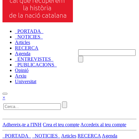
_PORTADA_
_NOTICIES_
Articles
RECERCA
Agenda
_ENTREVISTES_
_PUBLICACIONS_
Opinió
Arxiu
Universitat
×
Adhereix-te a l'INH
Crea el teu compte
Accedeix al teu compte
_PORTADA_
_NOTICIES_
Articles
RECERCA
Agenda