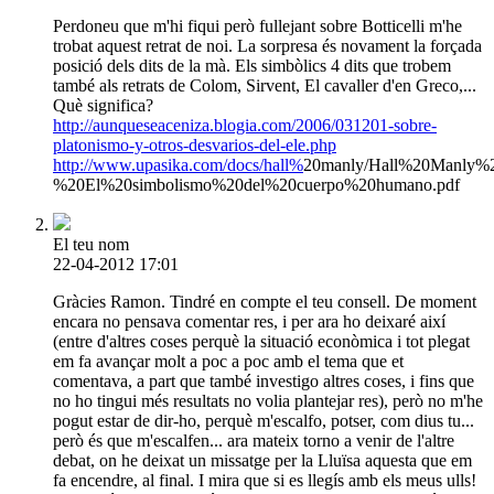
Perdoneu que m'hi fiqui però fullejant sobre Botticelli m'he
trobat aquest retrat de noi. La sorpresa és novament la forçada
posició dels dits de la mà. Els simbòlics 4 dits que trobem
també als retrats de Colom, Sirvent, El cavaller d'en Greco,...
Què significa?
http://aunqueseaceniza.blogia.com/2006/031201-sobre-
platonismo-y-otros-desvarios-del-ele.php
http://www.upasika.com/docs/hall%
20manly/Hall%20Manly%
%20El%20simbolismo%20del%20cuerpo%20humano.pdf
El teu nom
22-04-2012 17:01
Gràcies Ramon. Tindré en compte el teu consell. De moment
encara no pensava comentar res, i per ara ho deixaré així
(entre d'altres coses perquè la situació econòmica i tot plegat
em fa avançar molt a poc a poc amb el tema que et
comentava, a part que també investigo altres coses, i fins que
no ho tingui més resultats no volia plantejar res), però no m'he
pogut estar de dir-ho, perquè m'escalfo, potser, com dius tu...
però és que m'escalfen... ara mateix torno a venir de l'altre
debat, on he deixat un missatge per la Lluïsa aquesta que em
fa encendre, al final. I mira que si es llegís amb els meus ulls!