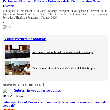
Parlament d’En Jordi Bilbeny a l’obertura de la 13a Universitat Nova
Història
Publiquem el parlament d'En Jordi Bilbeny, escriptor, investigador i Director de la
Universitat Nova Història; a l'acte d'obertura de la 13a Universitat Nova Història -
Jornades d'Història i Pensament d'aquest 2026.
»
658
Vídeos recentment publicats
:
24è Simposi sobre la història censurada de Catalunya
Llista de reproducció de tots els videus del 23è Simposi
SUBSCRIPCIÓ AL BUTLLETÍ
Subscriviu-vos al nostre butlletí
HO SABIES...?
Sabies que l'escut d'armes de Leonardo da Vinci són les armes catalanes de
tres pals?