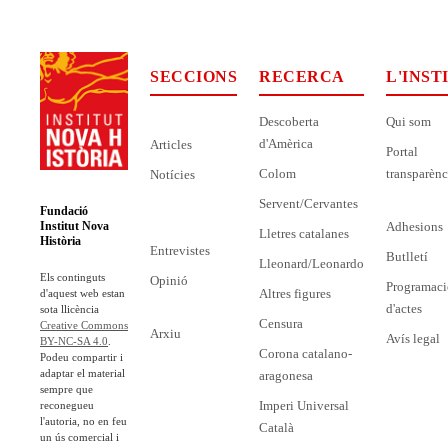
SECCIONS
RECERCA
L'INST
Descoberta
Qui som
d'Amèrica
Articles
Portal
Colom
transparènc
Notícies
Servent/Cervantes
Fundació
Adhesions
Institut Nova
Lletres catalanes
Història
Entrevistes
Butlletí
Lleonard/Leonardo
Els continguts
Opinió
Programaci
Altres figures
d'aquest web estan
d'actes
sota llicència
Censura
Creative Commons
Arxiu
Avís legal
BY-NC-SA 4.0
.
Corona catalano-
Podeu compartir i
adaptar el material
aragonesa
sempre que
Imperi Universal
reconegueu
l'autoria, no en feu
Català
un ús comercial i