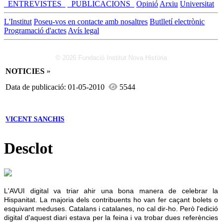
_ENTREVISTES_
_PUBLICACIONS_
Opinió
Arxiu
Universitat
L'Institut
Poseu-vos en contacte amb nosaltres
Butlletí electrònic
Programació d'actes
Avís legal
© 2026 Fundació Institut Nova Història
NOTICIES
»
Data de publicació: 01-05-2010
5544
VICENT SANCHIS
Desclot
L'AVUI digital va triar ahir una bona manera de celebrar la
Hispanitat. La majoria dels contribuents ho van fer caçant bolets o
esquivant meduses. Catalans i catalanes, no cal dir-ho. Però l'edició
digital d'aquest diari estava per la feina i va trobar dues referències