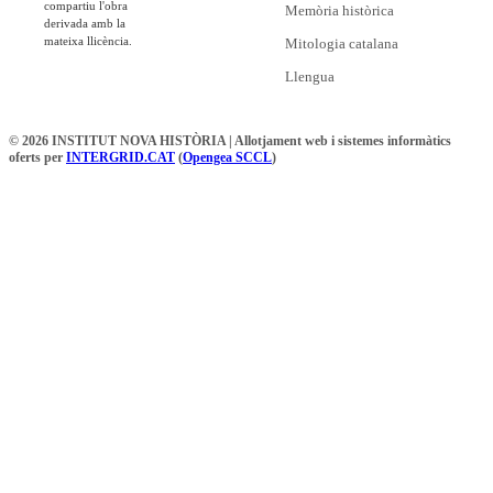
compartiu l'obra
Memòria històrica
derivada amb la
mateixa llicència.
Mitologia catalana
Llengua
© 2026 INSTITUT NOVA HISTÒRIA | Allotjament web i sistemes informàtics
oferts per
INTERGRID.CAT
(
Opengea SCCL
)