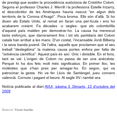
de prestigi que avalen la procedència autòctona de Cristòfor Colom.
Segons el professor Charles J. Merrill i la professora Estelle Irizarry,
el descobridor de les Amèriques hauria nascut "en algun dels
territoris de la Corona d'Aragó". Poca broma. Ells són d'allà. Si ho
diuen als Estats Units, al remat en faran una pel·lícula i ens ho
acabarem creient. Fa dècades -o segles- que els colombòfils
d'aquest país malden per demostrar-ho. La causa ha merescut
tants esforços, que darrerament fins i tot els partidaris del Colom
català han arribat a les mans. D'un costat, l'incansable Jordi Bilbeny
i la seva banda juvenil. De l'altra, aquells que proclamen que el seu
treball "deslegitima" la mateixa causa portes enfora per falta de
"solvència científica". Aquest país és així. Únic i divisible. En el fons,
tant se val. L'origen de Colom no passa de ser una anècdota.
Perquè hi ha dos fets molt més significatius. En primer lloc, les
molèsties que s'han pres per amagar-ho. En segon, qui va
patrocinar la gesta. Ho va fer Lluís de Santàngel, jueu convers
valencià. Cornuts i pagant el beure. Al segle XV i també ara.
Notícia publicada al diari
AVUI, pàgina 3. Dimarts, 13 d'octubre del
200
9
Redacció:
Vicent Sanchis