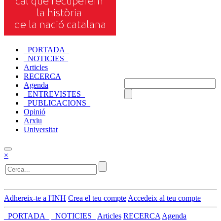
_PORTADA_
_NOTICIES_
Articles
RECERCA
Agenda
_ENTREVISTES_
_PUBLICACIONS_
Opinió
Arxiu
Universitat
×
Adhereix-te a l'INH
Crea el teu compte
Accedeix al teu compte
_PORTADA_
_NOTICIES_
Articles
RECERCA
Agenda