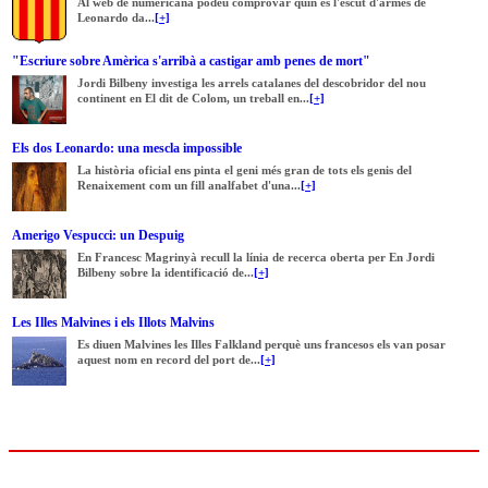
Al web de numericana podeu comprovar quin és l'escut d'armes de
Leonardo da...
[+]
"Escriure sobre Amèrica s'arribà a castigar amb penes de mort"
Jordi Bilbeny investiga les arrels catalanes del descobridor del nou
continent en El dit de Colom, un treball en...
[+]
Els dos Leonardo: una mescla impossible
La història oficial ens pinta el geni més gran de tots els genis del
Renaixement com un fill analfabet d'una...
[+]
Amerigo Vespucci: un Despuig
En Francesc Magrinyà recull la línia de recerca oberta per En Jordi
Bilbeny sobre la identificació de...
[+]
Les Illes Malvines i els Illots Malvins
Es diuen Malvines les Illes Falkland perquè uns francesos els van posar
aquest nom en record del port de...
[+]