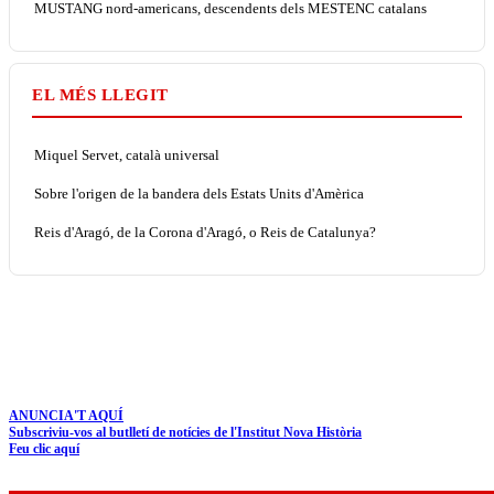
MUSTANG nord-americans, descendents dels MESTENC catalans
EL MÉS LLEGIT
Miquel Servet, català universal
Sobre l'origen de la bandera dels Estats Units d'Amèrica
Reis d'Aragó, de la Corona d'Aragó, o Reis de Catalunya?
ANUNCIA'T AQUÍ
Subscriviu-vos al butlletí de notícies de l'Institut Nova Història
Feu clic aquí