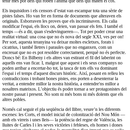
tenir més por dels qui roben l'ànima que dels qui maten el cos.
Els inquisidors i els censors d’estat van escampar tota una sèrie de
pistes falses. Ho van fer en forma de documents que alteraven els
originals. Esborraven les proves que els incriminaven. Els calia
modificar l'espai, els llocs on, deien, van passar els fets. I també el
temps —és a dir, quan s'esdevingueren—. Tot per poder crear una
realitat virtual: una cosa que no és nova del segle XXI, ves per on!
Per sort, aquesta teranyina va deixar moltes escletxes, forats i
cicatrius, i també lletres i paraules que no enganxen, com un
encreuat que no es pot resoldre correctament, perquè no és perfecte.
Doncs bé: En Bilbeny i els altres van estirant el fil del laberint on
aquells ens van ficar. I, malgrat que aquest i els seus companys no
poden arribar a encertar-ho tot, la tasca de tots ells va dominant
l'espai i el temps d'aquest discurs històric. Així, posant en relleu les
contradiccions i trobant bones pistes, ens porten a desenterrar la
veritat, a entendre millor la nostra història, a entendre'ns millor a
nosaltres mateixos. L’objectiu és poder tornar a ser protagonistes del
nostre passat i present. No som ni més bons ni més dolents que els
altres pobles.
Només cal seguir el pla seqüència del llibre, veure’n les diferents
escenes: les Corts, el model inicial de colonització del Nou Món —
amb els virreis i unes lleis— la potència del regne de València, les
lluites de Carles I i les seves victòries i febleses, els homes i dones