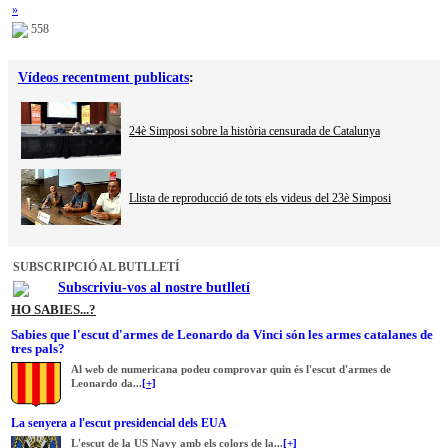
»
558
Vídeos recentment publicats
:
24è Simposi sobre la història censurada de Catalunya
Llista de reproducció de tots els videus del 23è Simposi
SUBSCRIPCIÓ AL BUTLLETÍ
Subscriviu-vos al nostre butlletí
HO SABIES...?
Sabies que l'escut d'armes de Leonardo da Vinci són les armes catalanes de
tres pals?
Al web de numericana podeu comprovar quin és l'escut d'armes de
Leonardo da...
[+]
La senyera a l'escut presidencial dels EUA
L'escut de la US Navy amb els colors de la...
[+]