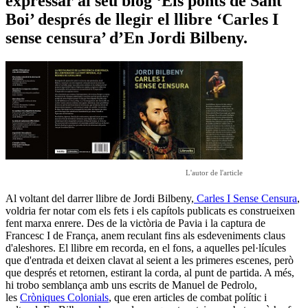
expressar al seu blog ‘Els ponts de Sant
Boi’ després de llegir el llibre ‘Carles I
sense censura’ d’En Jordi Bilbeny.
L'autor de l'article
Al voltant del darrer llibre de Jordi Bilbeny,
Carles I Sense Censura
,
voldria fer notar com els fets i els capítols publicats es construeixen
fent marxa enrere. Des de la victòria de Pavia i la captura de
Francesc I de França, anem reculant fins als esdeveniments claus
d'aleshores. El llibre em recorda, en el fons, a aquelles pel·lícules
que d'entrada et deixen clavat al seient a les primeres escenes, però
que després et retornen, estirant la corda, al punt de partida. A més,
hi trobo semblança amb uns escrits de Manuel de Pedrolo,
les
Cròniques Colonials
, que eren articles de combat polític i