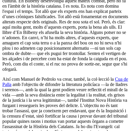
cultural. En Bilbeny desenvolupa aquest mateix combat, però ho fa
en l'àmbit de la història catalana. I es nota. Es nota com domina
l'espai i el temps. Tot allò que els experts ens han explicat parteix
d’unes cròniques falsificades. Tot allò està fonamentat en documents
alterats respecte dels originals. Res de nou sota el sol. Però, és clar:
aquí molta gent, molts d’aquests experts, porta la bena als ulls. El
llibre d’En Bilbeny els afusella la seva història. Alguns potser no se
n’adonen. En canvi, n’hi ha molts altres, d’aquests experts, que
amaguen el cap sota terra o a la panxa del bou on no hi neva n'hi
plou i no admeten cap posicionament alternatiu —ni tan sols cap
ombra de dubte— que els pugui fer trontollar. Senten el vertigen de
les alçades i de percebre com ha estat de fonda la caiguda en el pou.
Però, com diu el conte, si el ruc no prova de sortir-ne, segur que s'hi
ofegarà.
Així com Manuel de Pedrolo va crear, també, la col·lecció la
Cua de
Palla
amb l'objectiu de difondre la literatura policíaca —la de lladres
i serenos—, amb la qual la gent podíem veure reflectit el mirall de la
vida —amb la seva distància entre la legalitat i la realitat, els grisos
de la justícia i la seva legitimitat—, també l'Institut Nova Història va
furgant i ressegueix les proves del delicte. L’objectiu no és tant
trobar l'assassí, que ja coneixem per endavant, que és la Inquisició i
la censura d’estat, sinó fortificar la causa i provar davant del tribunal
popular quines raons i motius van portar aquests òrgans a cometre
l'assassinat de la Història dels Catalans. Ja ho diu l'Evangeli: cal