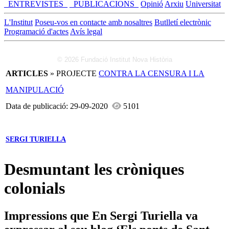
_ENTREVISTES_
_PUBLICACIONS_
Opinió
Arxiu
Universitat
L'Institut
Poseu-vos en contacte amb nosaltres
Butlletí electrònic
Programació d'actes
Avís legal
© 2026 Fundació Institut Nova Història
ARTICLES
» PROJECTE
CONTRA LA CENSURA I LA
MANIPULACIÓ
Data de publicació: 29-09-2020
5101
SERGI TURIELLA
Desmuntant les cròniques
colonials
Impressions que En Sergi Turiella va