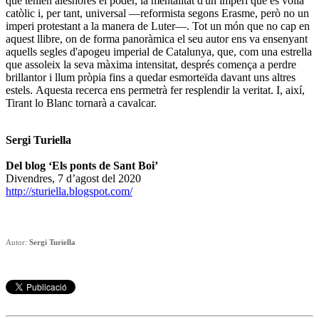
que tenien aleshores el poder, la mentalitat d'un imperi que es volia
catòlic i, per tant, universal —reformista segons Erasme, però no un
imperi protestant a la manera de Luter—. Tot un món que no cap en
aquest llibre, on de forma panoràmica el seu autor ens va ensenyant
aquells segles d'apogeu imperial de Catalunya, que, com una estrella
que assoleix la seva màxima intensitat, després comença a perdre
brillantor i llum pròpia fins a quedar esmorteïda davant uns altres
estels. Aquesta recerca ens permetrà fer resplendir la veritat. I, així,
Tirant lo Blanc tornarà a cavalcar.
Sergi Turiella
Del blog ‘Els ponts de Sant Boi’
Divendres, 7 d’agost del 2020
http://sturiella.blogspot.com/
Autor:
Sergi Turiella