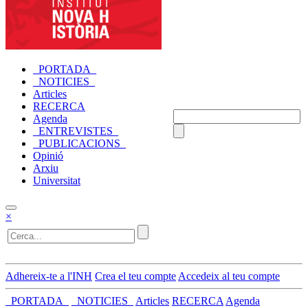
_PORTADA_
_NOTICIES_
Articles
RECERCA
Agenda
_ENTREVISTES_
_PUBLICACIONS_
Opinió
Arxiu
Universitat
×
Adhereix-te a l'INH
Crea el teu compte
Accedeix al teu compte
_PORTADA_
_NOTICIES_
Articles
RECERCA
Agenda