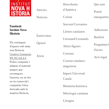
Descoberta
Qui som
d'Amèrica
Articles
Portal
Colom
transparènc
Notícies
Servent/Cervantes
Fundació
Adhesions
Institut Nova
Lletres catalanes
Història
Entrevistes
Butlletí
Lleonard/Leonardo
Els continguts
Opinió
Programaci
Altres figures
d'aquest web estan
d'actes
sota llicència
Censura
Creative Commons
Arxiu
Avís legal
BY-NC-SA 4.0
.
Corona catalano-
Podeu compartir i
adaptar el material
aragonesa
sempre que
Imperi Universal
reconegueu
l'autoria, no en feu
Català
un ús comercial i
compartiu l'obra
Memòria històrica
derivada amb la
mateixa llicència.
Mitologia catalana
Llengua