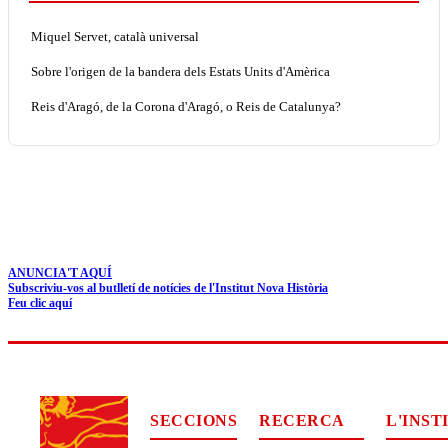
Miquel Servet, català universal
Sobre l'origen de la bandera dels Estats Units d'Amèrica
Reis d'Aragó, de la Corona d'Aragó, o Reis de Catalunya?
ANUNCIA'T AQUÍ
Subscriviu-vos al butlletí de notícies de l'Institut Nova Història
Feu clic aquí
SECCIONS
RECERCA
L'INST