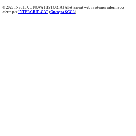
© 2026 INSTITUT NOVA HISTÒRIA | Allotjament web i sistemes informàtics
oferts per
INTERGRID.CAT
(
Opengea SCCL
)