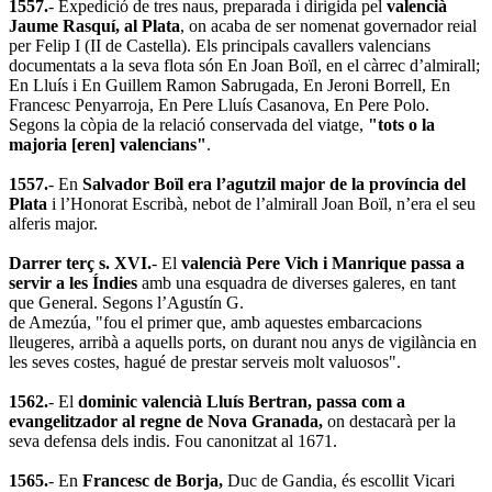
1557.
- Expedició de tres naus, preparada i dirigida pel
valencià
Jaume Rasquí, al Plata
, on acaba de ser nomenat governador reial
per Felip I (II de Castella). Els principals cavallers valencians
documentats a la seva flota són En Joan Boïl, en el càrrec d’almirall;
En Lluís i En Guillem Ramon Sabrugada, En Jeroni Borrell, En
Francesc Penyarroja, En Pere Lluís Casanova, En Pere Polo.
Segons la còpia de la relació conservada del viatge,
"tots o la
majoria [eren] valencians"
.
1557.
- En
Salvador Boïl era l’agutzil major de la província del
Plata
i l’Honorat Escribà, nebot de l’almirall Joan Boïl, n’era el seu
alferis major.
Darrer terç s. XVI.
- El
valencià Pere Vich i Manrique passa a
servir a les Índies
amb una esquadra de diverses galeres, en tant
que General. Segons l’Agustín G.
de Amezúa, "fou el primer que, amb aquestes embarcacions
lleugeres, arribà a aquells ports, on durant nou anys de vigilància en
les seves costes, hagué de prestar serveis molt valuosos".
1562.
- El
dominic valencià Lluís Bertran, passa com a
evangelitzador al regne de Nova Granada,
on destacarà per la
seva defensa dels indis. Fou canonitzat al 1671.
1565.
- En
Francesc de Borja,
Duc de Gandia, és escollit Vicari