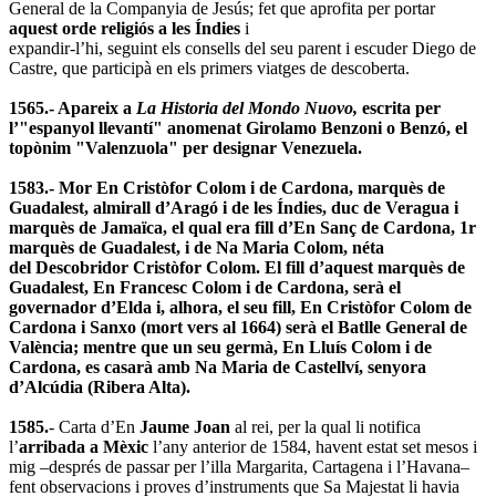
General de la Companyia de Jesús; fet que aprofita per portar
aquest orde religiós a les Índies
i
expandir-l’hi, seguint els consells del seu parent i escuder Diego de
Castre, que participà en els primers viatges de descoberta.
1565.- Apareix a
La Historia del Mondo Nuovo,
escrita per
l’"espanyol llevantí" anomenat Girolamo Benzoni o Benzó, el
topònim "Valenzuola" per designar Venezuela.
1583.- Mor En Cristòfor Colom i de Cardona, marquès de
Guadalest, almirall d’Aragó i de les Índies, duc de Veragua i
marquès de Jamaïca, el qual era fill d’En Sanç de Cardona, 1r
marquès de Guadalest, i de Na Maria Colom, néta
del Descobridor Cristòfor Colom. El fill d’aquest marquès de
Guadalest, En Francesc Colom i de Cardona, serà el
governador d’Elda i, alhora, el seu fill, En Cristòfor Colom de
Cardona i Sanxo (mort vers al 1664) serà el Batlle General de
València; mentre que un seu germà, En Lluís Colom i de
Cardona, es casarà amb Na Maria de Castellví, senyora
d’Alcúdia (Ribera Alta).
1585.
- Carta d’En
Jaume Joan
al rei, per la qual li notifica
l’
arribada a Mèxic
l’any anterior de 1584, havent estat set mesos i
mig –després de passar per l’illa Margarita, Cartagena i l’Havana–
fent observacions i proves d’instruments que Sa Majestat li havia