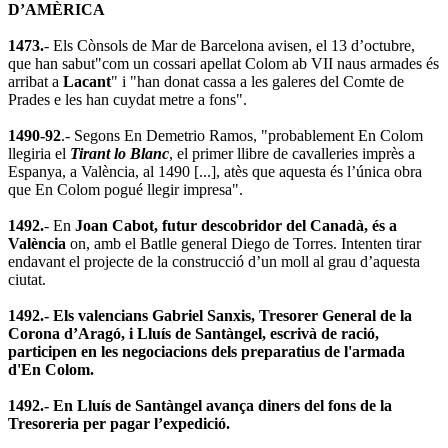
D’AMÈRICA
1473.
- Els Cònsols de Mar de Barcelona avisen, el 13 d’octubre,
que han sabut"com un cossari apellat Colom ab VII naus armades és
arribat a
Lacant
" i "han donat cassa a les galeres del Comte de
Prades e les han cuydat metre a fons".
1490-92
.- Segons En Demetrio Ramos, "probablement En Colom
llegiria el
Tirant lo Blanc
, el primer llibre de cavalleries imprès a
Espanya, a València, al 1490 [...], atès que aquesta és l’única obra
que En Colom pogué llegir impresa".
1492.
- En
Joan Cabot, futur descobridor del Canadà, és a
València
on, amb el Batlle general Diego de Torres. Intenten tirar
endavant el projecte de la construcció d’un moll al grau d’aquesta
ciutat.
1492.- Els valencians Gabriel Sanxis, Tresorer General de la
Corona d’Aragó, i Lluís de Santàngel, escrivà de ració,
participen en les negociacions dels preparatius de l'armada
d'En Colom.
1492.- En Lluís de Santàngel avança diners del fons de la
Tresoreria per pagar l’expedició.