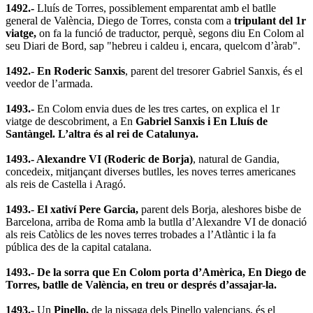
1492.-
Lluís de Torres, possiblement emparentat amb el batlle
general de València, Diego de Torres, consta com a
tripulant del 1r
viatge,
on fa la funció de traductor, perquè, segons diu En Colom al
seu Diari de Bord, sap "hebreu i caldeu i, encara, quelcom d’àrab".
1492.
-
En Roderic Sanxis
, parent del tresorer Gabriel Sanxis, és el
veedor de l’armada.
1493.-
En Colom envia dues de les tres cartes, on explica el 1r
viatge de descobriment, a En
Gabriel Sanxis i En Lluís de
Santàngel. L’altra és al rei de Catalunya.
1493.- Alexandre VI (Roderic de Borja)
, natural de Gandia,
concedeix, mitjançant diverses butlles, les noves terres americanes
als reis de Castella i Aragó.
1493.
-
El xativí Pere Garcia,
parent dels Borja, aleshores bisbe de
Barcelona, arriba de Roma amb la butlla d’Alexandre VI de donació
als reis Catòlics de les noves terres trobades a l’Atlàntic i la fa
pública des de la capital catalana.
1493.- De la sorra que En Colom porta d’Amèrica, En Diego de
Torres, batlle de València, en treu or després d’assajar-la.
1493.-
Un
Pinello,
de la nissaga dels Pinello valencians, és el