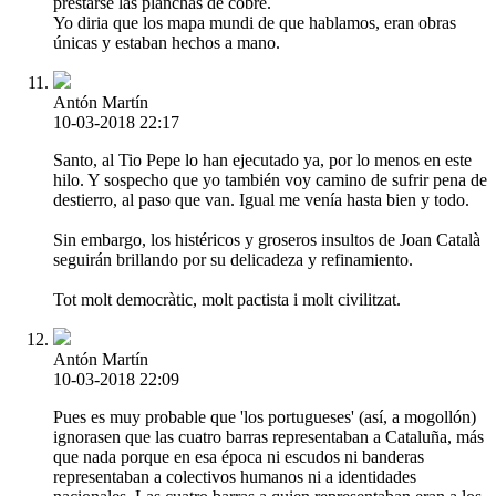
prestarse las planchas de cobre.
Yo diria que los mapa mundi de que hablamos, eran obras
únicas y estaban hechos a mano.
Antón Martín
10-03-2018 22:17
Santo, al Tio Pepe lo han ejecutado ya, por lo menos en este
hilo. Y sospecho que yo también voy camino de sufrir pena de
destierro, al paso que van. Igual me venía hasta bien y todo.
Sin embargo, los histéricos y groseros insultos de Joan Català
seguirán brillando por su delicadeza y refinamiento.
Tot molt democràtic, molt pactista i molt civilitzat.
Antón Martín
10-03-2018 22:09
Pues es muy probable que 'los portugueses' (así, a mogollón)
ignorasen que las cuatro barras representaban a Cataluña, más
que nada porque en esa época ni escudos ni banderas
representaban a colectivos humanos ni a identidades