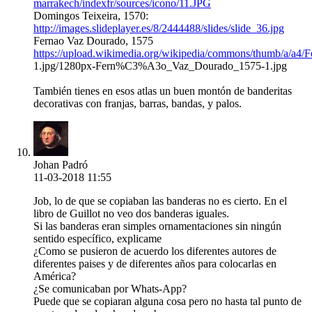
marrakech/indexfr/sources/icono/11.JPG
Domingos Teixeira, 1570:
http://images.slideplayer.es/8/2444488/slides/slide_36.jpg
Fernao Vaz Dourado, 1575
https://upload.wikimedia.org/wikipedia/commons/thumb/a/a4/
1.jpg/1280px-Fern%C3%A3o_Vaz_Dourado_1575-1.jpg
También tienes en esos atlas un buen montón de banderitas
decorativas con franjas, barras, bandas, y palos.
Johan Padró
11-03-2018 11:55
Job, lo de que se copiaban las banderas no es cierto. En el
libro de Guillot no veo dos banderas iguales.
Si las banderas eran simples ornamentaciones sin ningún
sentido específico, explicame
¿Como se pusieron de acuerdo los diferentes autores de
diferentes paises y de diferentes años para colocarlas en
América?
¿Se comunicaban por Whats-App?
Puede que se copiaran alguna cosa pero no hasta tal punto de