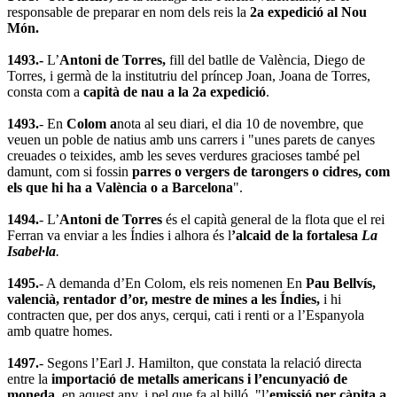
responsable de preparar en nom dels reis la
2a expedició al Nou
Món.
1493.-
L’
Antoni de Torres,
fill del batlle de València, Diego de
Torres, i germà de la institutriu del príncep Joan, Joana de Torres,
consta com a
capità de nau a la 2a expedició
.
1493.
- En
Colom a
nota al seu diari, el dia 10 de novembre, que
veuen un poble de natius amb uns carrers i "unes parets de canyes
creuades o teixides, amb les seves verdures gracioses també pel
damunt, com si fossin
parres o vergers de tarongers o cidres, com
els que hi ha a València o a Barcelona
".
1494.
- L’
Antoni de Torres
és el capità general de la flota que el rei
Ferran va enviar a les Índies i alhora és l
’alcaid de la fortalesa
La
Isabel·la
.
1495.
- A demanda d’En Colom, els reis nomenen En
Pau Bellvís,
valencià, rentador d’or, mestre de mines a les Índies,
i hi
contracten que, per dos anys, cerqui, cati i renti or a l’Espanyola
amb quatre homes.
1497.
- Segons l’Earl J. Hamilton, que constata la relació directa
entre la
importació de metalls americans i l’encunyació de
moneda,
en aquest any, i pel que fa al billó, "l’
emissió per càpita a