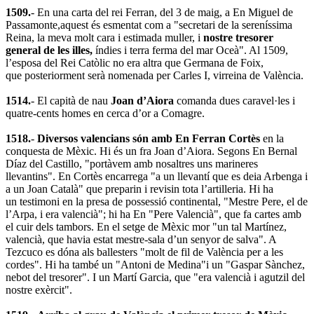
1509.
- En una carta del rei Ferran, del 3 de maig, a En Miguel de
Passamonte,aquest és esmentat com a "secretari de la sereníssima
Reina, la meva molt cara i estimada muller, i
nostre tresorer
general de les illes,
índies i terra ferma del mar Oceà". Al 1509,
l’esposa del Rei Catòlic no era altra que Germana de Foix,
que posteriorment serà nomenada per Carles I, virreina de València.
1514.
- El capità de nau
Joan d’Aiora
comanda dues caravel·les i
quatre-cents homes en cerca d’or a Comagre.
1518.
-
Diversos valencians són amb En Ferran Cortès
en la
conquesta de Mèxic. Hi és un fra Joan d’Aiora. Segons En Bernal
Díaz del Castillo, "portàvem amb nosaltres uns marineres
llevantins". En Cortès encarrega "a un llevantí que es deia Arbenga i
a un Joan Català" que preparin i revisin tota l’artilleria. Hi ha
un testimoni en la presa de possessió continental, "Mestre Pere, el de
l’Arpa, i era valencià"; hi ha En "Pere Valencià", que fa cartes amb
el cuir dels tambors. En el setge de Mèxic mor "un tal Martínez,
valencià, que havia estat mestre-sala d’un senyor de salva". A
Tezcuco es dóna als ballesters "molt de fil de València per a les
cordes". Hi ha també un "Antoni de Medina"i un "Gaspar Sànchez,
nebot del tresorer". I un Martí Garcia, que "era valencià i agutzil del
nostre exèrcit".