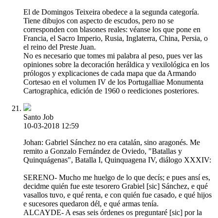
El de Domingos Teixeira obedece a la segunda categoría.
Tiene dibujos con aspecto de escudos, pero no se
corresponden con blasones reales: véanse los que pone en
Francia, el Sacro Imperio, Rusia, Inglaterra, China, Persia, o
el reino del Preste Juan.
No es necesario que tomes mi palabra al peso, pues ver las
opiniones sobre la decoración heráldica y vexilológica en los
prólogos y explicaciones de cada mapa que da Armando
Cortesao en el volumen IV de los Portugalliae Monumenta
Cartographica, edición de 1960 o reediciones posteriores.
Santo Job
10-03-2018 12:59
Johan: Gabriel Sánchez no era catalán, sino aragonés. Me
remito a Gonzalo Fernández de Oviedo, "Batallas y
Quinquágenas", Batalla I, Quinquagena IV, diálogo XXXIV:
SERENO- Mucho me huelgo de lo que decís; e pues ansí es,
decidme quién fue este tesorero Grabiel [sic] Sánchez, e qué
vasallos tuvo, e qué renta, e con quién fue casado, e qué hijos
e sucesores quedaron dél, e qué armas tenía.
ALCAYDE- A esas seis órdenes os preguntaré [sic] por la