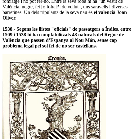
romiatge i no pot fer-ho. Entre la seva roba hi ha "un vestit de
València, negre, fet [o folrat?] de vellut", uns saravells i diverses
barretines. Un dels tripulants de la seva nau és
el valencià Joan
Oliver.
1538.- Segons les llistes "oficials" de passatgers a Índies, entre
1509 i 1538 hi ha comptabilitzats 48 naturals del Regne de
València que passen d’Espanya al Nou Món, sense cap
problema legal pel sol fet de no ser castellans.