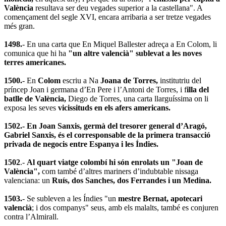
València
resultava ser deu vegades superior a la castellana". A
començament del segle XVI, encara arribaria a ser tretze vegades
més gran.
1498.
- En una carta que En Miquel Ballester adreça a En Colom, li
comunica que hi ha
"un altre valencià" sublevat a les noves
terres americanes.
1500.
- En
Colom
escriu a Na
Joana de Torres,
institutriu del
príncep Joan i germana d’En Pere i l’Antoni de Torres, i f
illa del
batlle de València,
Diego de Torres, una carta llarguíssima on li
exposa les seves
vicissituds en els afers americans.
1502.- En Joan Sanxis, germà del tresorer general d’Aragó,
Gabriel Sanxis, és el corresponsable de la primera transacció
privada de negocis entre Espanya i les Índies.
1502
.-
Al quart viatge colombí hi són enrolats un "Joan de
València",
com també d’altres mariners d’indubtable nissaga
valenciana: un
Ruís, dos Sanches, dos Ferrandes i un Medina.
1503.
- Se subleven a les Índies "un
mestre Bernat, apotecari
valencià
; i dos companys" seus, amb els malalts, també es conjuren
contra l’Almirall.