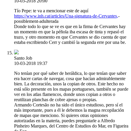
10-03-2018 20:00
Tío Pepe: te va a mencionar este de aquí
https://www.inh.cat/articles/Una-signatura-de-Cervantes,
-
possiblement-adulterada
Donde todo lo que se ve es que en la firma de Cervantes hay
un momento en que la péñola iba escasa de tinta y repasó el
trazo, y otro momento en que Cervantes se dio cuenta de que
estaba escribiendo Cerr y cambió la segunda erre por una be.
Santo Job
10-03-2018 19:37
No tenían por qué saber de heráldica, lo que tenían que saber
era hacer cartas de navegar, cosa que hacían admirablemente
bien. La decoración, unos la copian de otros. Este hecho no
está sólo presente en los mapas portugueses, también se puede
ver en los atlas flamencos, donde unos copian a otros o
reutilizan planchas de cobre ajenas o propias.
Armando Cortesão no ha sido el único estudioso, pero sí el
más importante, pues a él le debemos la magna recopilación
de mapas que menciono. Si quieres otras opiniones
autorizadas en la materia, puedes preguntarle a Alfredo
Pinheiro Marques, del Centro de Estudios do Mar, en Figueira