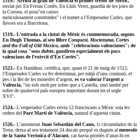
1519.
-
Arriba al grau de València el primer tresor de Mèxic,
enviat per En Ferran Cortès. En Lluís Veret, guardià de les joies de
la Corona, el posa"en caixes
meticulosament construïdes" i el tramet a l’Emperador Carles, que
llavors era a Barcelona.
1519.- L’entrada a la ciutat de Mèxic és commemorada, segons
En Hugh Thomas, al seu llibre
Conquest. Moctezuma, Cortes
and the Fall of Old Mexico,
amb "celebracions valencianes"; de
la qual cosa "sens dubte, gaudiren especialment els pocs
valencians de l’exèrcit d’En Cortès".
1522.
- En Hamilton, certifica, que, quan el 21 de maig de 1522,
l’Emperador Carles va fer determinar, per mitjà d’una comissió, el
pes i la llei de les monedes d’argent,
es va valorar l’argent a
València,
"no sols molt per sobre que a Castella, sinó també per
sobre de qualsevol país europeu important durant tot el segle
XVI".
1524.
- L’emperador Carles envia 12 franciscans a Mèxic sota les
ordres del
Pare Martí de València,
natural d’aquesta ciutat.
1526.
- L’anomenat
Juan Sebastián del Cano,
1r circumdador de la
Terra, deixa al seu testament 24 ducats perquè es duguin al
monestir
de la Santa Verònica d’Alacant
, car havia promès d’anar-hi en