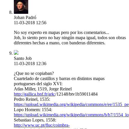
Johan Padró
11-03-2018 12:56
No soy experto en mapas pero por los comentarios...
Job, lo siento pero no hay ningún mapa igual, todos son obras
diferentes hechas a mano, con banderas diferentes.
Santo Job
11-03-2018 12:36
¿Que no se copiaban?
Cuartelado de castillos y barras en distintos mapas
portugueses del siglo XVI:
Atlas Miller, 1519, Jorge Reinel
http://gallica.bnf.fr/ark:
/12148/btv1b59011484
Pedro Reinel, 1535:
https://upload.wikimedia.org/wikipedia/commons/e/ee/1535_pe
Lopo Homem: 1554:
https://upload.wikimedia.org/wikipedia/commons/b/b7/1554
Sebastiao Lopes, 1558:
http://www.uc.pt/fluc/coimbra-