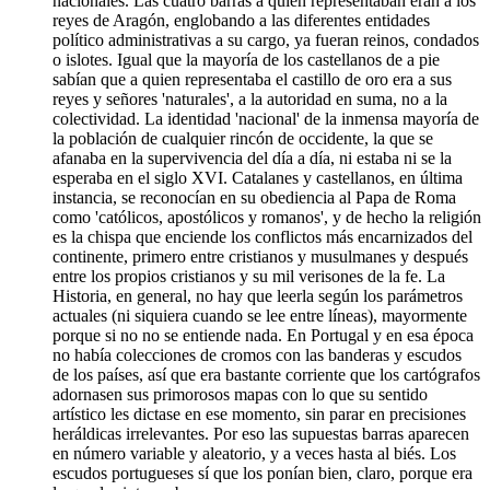
nacionales. Las cuatro barras a quien representaban eran a los
reyes de Aragón, englobando a las diferentes entidades
político administrativas a su cargo, ya fueran reinos, condados
o islotes. Igual que la mayoría de los castellanos de a pie
sabían que a quien representaba el castillo de oro era a sus
reyes y señores 'naturales', a la autoridad en suma, no a la
colectividad. La identidad 'nacional' de la inmensa mayoría de
la población de cualquier rincón de occidente, la que se
afanaba en la supervivencia del día a día, ni estaba ni se la
esperaba en el siglo XVI. Catalanes y castellanos, en última
instancia, se reconocían en su obediencia al Papa de Roma
como 'católicos, apostólicos y romanos', y de hecho la religión
es la chispa que enciende los conflictos más encarnizados del
continente, primero entre cristianos y musulmanes y después
entre los propios cristianos y su mil verisones de la fe. La
Historia, en general, no hay que leerla según los parámetros
actuales (ni siquiera cuando se lee entre líneas), mayormente
porque si no no se entiende nada. En Portugal y en esa época
no había colecciones de cromos con las banderas y escudos
de los países, así que era bastante corriente que los cartógrafos
adornasen sus primorosos mapas con lo que su sentido
artístico les dictase en ese momento, sin parar en precisiones
heráldicas irrelevantes. Por eso las supuestas barras aparecen
en número variable y aleatorio, y a veces hasta al biés. Los
escudos portugueses sí que los ponían bien, claro, porque era