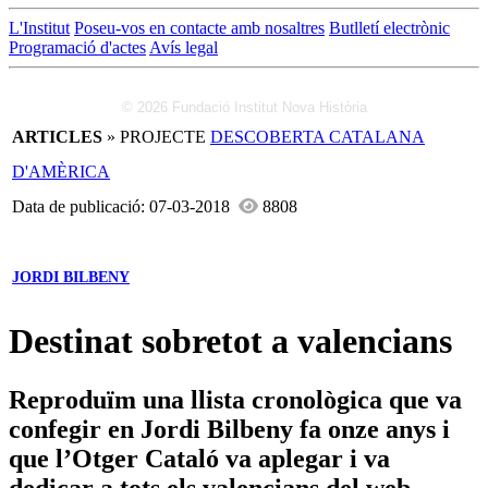
L'Institut
Poseu-vos en contacte amb nosaltres
Butlletí electrònic
Programació d'actes
Avís legal
© 2026 Fundació Institut Nova Història
ARTICLES
» PROJECTE
DESCOBERTA CATALANA
D'AMÈRICA
Data de publicació: 07-03-2018
8808
JORDI BILBENY
Destinat sobretot a valencians
Reproduïm una llista cronològica que va
confegir en Jordi Bilbeny fa onze anys i
que l’Otger Cataló va aplegar i va
dedicar a tots els valencians del web