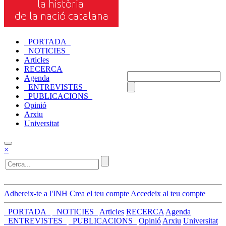
_PORTADA_
_NOTICIES_
Articles
RECERCA
Agenda
_ENTREVISTES_
_PUBLICACIONS_
Opinió
Arxiu
Universitat
×
Adhereix-te a l'INH
Crea el teu compte
Accedeix al teu compte
_PORTADA_
_NOTICIES_
Articles
RECERCA
Agenda
_ENTREVISTES_
_PUBLICACIONS_
Opinió
Arxiu
Universitat