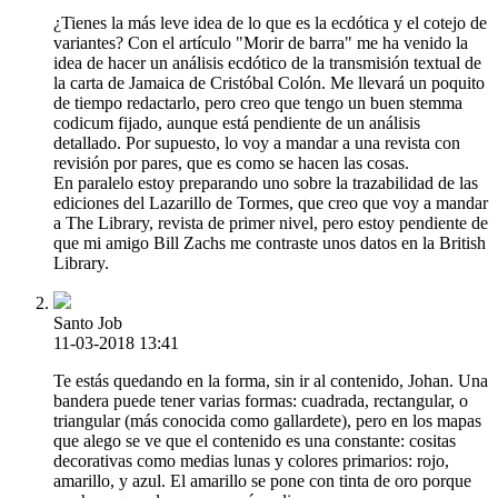
¿Tienes la más leve idea de lo que es la ecdótica y el cotejo de
variantes? Con el artículo "Morir de barra" me ha venido la
idea de hacer un análisis ecdótico de la transmisión textual de
la carta de Jamaica de Cristóbal Colón. Me llevará un poquito
de tiempo redactarlo, pero creo que tengo un buen stemma
codicum fijado, aunque está pendiente de un análisis
detallado. Por supuesto, lo voy a mandar a una revista con
revisión por pares, que es como se hacen las cosas.
En paralelo estoy preparando uno sobre la trazabilidad de las
ediciones del Lazarillo de Tormes, que creo que voy a mandar
a The Library, revista de primer nivel, pero estoy pendiente de
que mi amigo Bill Zachs me contraste unos datos en la British
Library.
Santo Job
11-03-2018 13:41
Te estás quedando en la forma, sin ir al contenido, Johan. Una
bandera puede tener varias formas: cuadrada, rectangular, o
triangular (más conocida como gallardete), pero en los mapas
que alego se ve que el contenido es una constante: cositas
decorativas como medias lunas y colores primarios: rojo,
amarillo, y azul. El amarillo se pone con tinta de oro porque