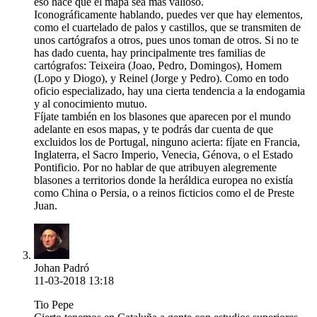
eso hace que el mapa sea más valioso.
Iconográficamente hablando, puedes ver que hay elementos,
como el cuartelado de palos y castillos, que se transmiten de
unos cartógrafos a otros, pues unos toman de otros. Si no te
has dado cuenta, hay principalmente tres familias de
cartógrafos: Teixeira (Joao, Pedro, Domingos), Homem
(Lopo y Diogo), y Reinel (Jorge y Pedro). Como en todo
oficio especializado, hay una cierta tendencia a la endogamia
y al conocimiento mutuo.
Fíjate también en los blasones que aparecen por el mundo
adelante en esos mapas, y te podrás dar cuenta de que
excluidos los de Portugal, ninguno acierta: fíjate en Francia,
Inglaterra, el Sacro Imperio, Venecia, Génova, o el Estado
Pontificio. Por no hablar de que atribuyen alegremente
blasones a territorios donde la heráldica europea no existía
como China o Persia, o a reinos ficticios como el de Preste
Juan.
Johan Padró
11-03-2018 13:18
Tio Pepe