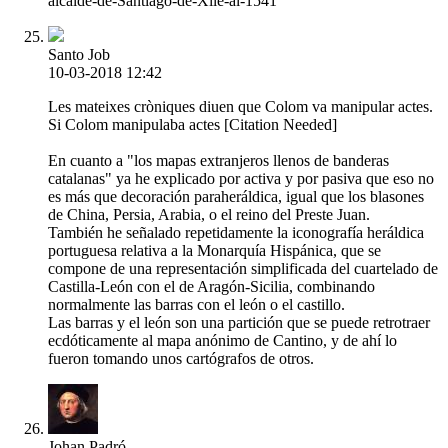
alcalde-de-Santiago-de-Xile-al-1541
Santo Job
10-03-2018 12:42
Les mateixes cròniques diuen que Colom va manipular actes.
Si Colom manipulaba actes [Citation Needed]
En cuanto a "los mapas extranjeros llenos de banderas
catalanas" ya he explicado por activa y por pasiva que eso no
es más que decoración paraheráldica, igual que los blasones
de China, Persia, Arabia, o el reino del Preste Juan.
También he señalado repetidamente la iconografía heráldica
portuguesa relativa a la Monarquía Hispánica, que se
compone de una representación simplificada del cuartelado de
Castilla-León con el de Aragón-Sicilia, combinando
normalmente las barras con el león o el castillo.
Las barras y el león son una partición que se puede retrotraer
ecdóticamente al mapa anónimo de Cantino, y de ahí lo
fueron tomando unos cartógrafos de otros.
Johan Padró