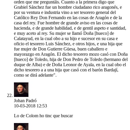
orden que me preguntáis. Cuanto a la primera digo que
Grabiel Sánchez fue un hombre ciudadano rico aragonés, e
por su ventura e industria vino a ser tesorero general del
Católico Rey Don Fernando en las cosas de Aragón e de la
casa del rey. Fue hombre de grande aviso en las cosas de
hacienda, e de grande habilidad, e de gentil aspeto e santidad,
e muy aceto al rey. Su mujer se llamó Doña [hueco] de
Calatayud, en la cual obo a su hijo e sucesor en su casa e
oficio el tesorero Luis Sánchez, e otros hijos, e una hija que
fue mujer de Don Gutierre Güesa, buen caballero e
mayorazgo en Aragón. El dicho tesorero mozo casó con Doña
[hueco] de Toledo, hija de Don Pedro de Toledo (hermano del
duque de Alba) e de Doña Leonor de Ayala, en la cual obo el
dicho tesorero a a una hija que casó con el barón Bardají,
como se dirá adelante".
Johan Padró
10-03-2018 12:53
Lo de Colom ho tinc que buscar