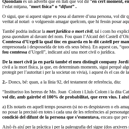
Quondam
és un adverbi que en llatí que vol dir “
en cert moment, en 
l’edat mitjana, “
mort física” o
“
difunt”
.
O sigui, que si aquest signe es posa al darrere d’una persona, vol dir 
veritat al notari o volguessin amagar quelcom, que hi fessin posar aqu
També podria indicar la
mort jurídica o mort civil
, tal i com ho expli
posa
quondam
al davant del nom. Fou quan l’Alcaid del Castell d’Olo
Comtessa d’Urgell la qual tinc en guarda en lo dit castell per m
empresonada i desposseïda de tots els seus béns). En aquest cas, “q
fou
comtessa
d’Urgell”, indicant així una mort civil o jurídica.
De la mort civil ja en parlà també el meu distingit company Jordi
civil a la mort física, ja que, en determinats moments, sigui perquè algú 
protegit per l’autoritat i per la societat on vivia), i aquest és el cas de 
2.-
Doncs, bé: quan, a la línia 92, del testament de referència, diu:
“Institueixo los hereus de Mn. Joan Colom i Lluís Colom i la dita Cat
vol dir, amb gairebé el 100% de probabilitat, que eren vius. I aix
a) Els notaris en aquell temps posaven (si no es despistaven o els am
no posar la precisió en totes i cada una de les referències al personatge
condició del difunt de la persona que s’esmentava,
encara que per o
Això és així per la pràctica i per la paleografia del signe (dos arxiver