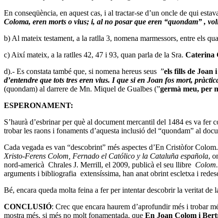
En conseqüència, en aquest cas, i al tractar-se d’un oncle de qui estav
Coloma, eren morts o vius; i, al no posar que eren “quondam” , voli
b) Al mateix testament, a la ratlla 3, nomena marmessors, entre els qua
c) Així mateix, a la ratlles 42, 47 i 93, quan parla de la Sra.
Caterina 
d).- Es constata també que, si nomena hereus seus ”
els fills de Joa
d’entendre que tots tres eren vius. I que si en Joan fos mort, pràcti
(quondam) al darrere de Mn. Miquel de Gualbes (”
germà meu, per 
ESPERONAMENT:
S’haurà d’esbrinar per què
al document mercantil del 1484 es va fer 
trobar les raons i fonaments d’aquesta inclusió del “quondam” al doc
Cada vegada es van “descobrint” més aspectes d’En Cristòfor Colom. De
Xristo-Ferens Colom, Fernado el Católico y la Cataluña española
, o
nord-americà Chrales J. Merrill, el 2009, publicà el seu llibre
Colom. 
arguments i bibliografia extensíssima, han anat obrint escletxa i redes
Bé, encara queda molta feina a fer per intentar descobrir la veritat de la
CONCLUSIÓ
: Crec que encara haurem d’aprofundir més i trobar m
mostra més, si més no molt fonamentada, que
En Joan Colom i Bertr