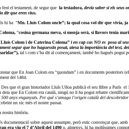
a fent el testament, de segur que
la testadora,
devia saber si els seus 
a dir que eren vius.
ls hi ha “
Mn. Lluís Colom
oncle”; la qual cosa vol dir
que vivia, j
Coloma,
“
cosina germana meva, si monja serà, si llavors tenia marit
n i Lluís Colom i de Caterina Coloma”
i
en cap cas NO es posa al seu 
cament segur que ho haguessin posat, atesa la importància del text, del
maridar”),
tal i com s’ha dit al començament, també ho hagués pogut p
constar que En Joan Colom era “quondam” i en documents posteriors (el
ument del 1484.
s que el gran historiador Lluís Ulloa publicà el seu llibre a París el
n deia que En Colom era català, ningú no li ha pogut rebatre científic
500 anys enganyats. Per què s’amaga l’origen català del descobrido
cobrint un xic més el nostre passat.
 nostra història.
és documentació sobre aquest assumpte, però estic convençut que, amb
an era viu el 7 d’Abril del 1490
o, almenys, hi ha moltíssimes connota