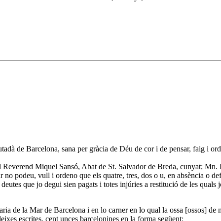
adà de Barcelona, sana per gràcia de Déu de cor i de pensar, faig i o
al Reverend Miquel Sansó, Abat de St. Salvador de Breda, cunyat; Mn. 
nir no podeu, vull i ordeno que els quatre, tres, dos o u, en absència o d
 deutes que jo degui sien pagats i totes injúries a restitució de les qual
aria de la Mar de Barcelona i en lo carner en lo qual la ossa [ossos] de 
eixes escrites, cent unces barcelonines en la forma següent: