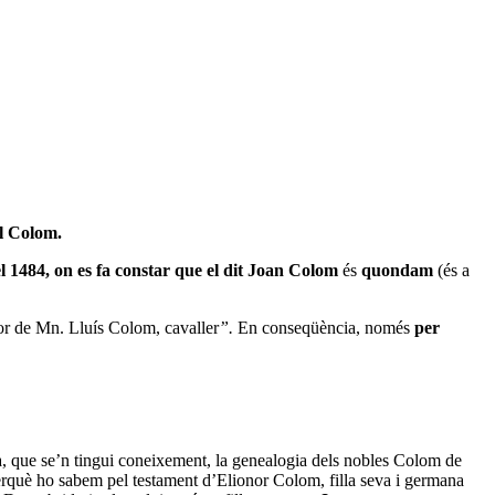
l Colom.
el 1484, on es fa constar que el dit Joan Colom
és
quondam
(és a
dor de Mn. Lluís Colom, cavaller
”.
En conseqüència, només
per
a, que se’n tingui coneixement, la genealogia dels nobles Colom de
erquè ho sabem pel testament d’Elionor Colom, filla seva i germana