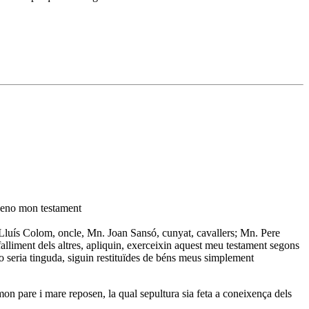
rdeno mon testament
Lluís Colom, oncle, Mn. Joan Sansó, cunyat, cavallers; Mn. Pere
efalliment dels altres, apliquin, exerceixin aquest meu testament segons
s jo seria tinguda, siguin restituïdes de béns meus simplement
mon pare i mare reposen, la qual sepultura sia feta a coneixença dels