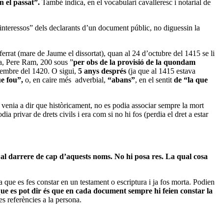
n el passat”.
També indica, en el vocabulari cavalleresc i notarial de
r interessos” dels declarants d’un document públic, no diguessin la
errat (mare de Jaume el dissortat), quan al 24 d’octubre del 1415 se li
la, Pere Ram, 200 sous ”
per obs de la provisió de la quondam
vembre del 1420. O sigui,
5 anys després
(ja que al 1415 estava
ue fou”,
o,
en caire més adverbial,
“abans”
, en el sentit
de “la que
 venia a dir que històricament, no es podia associar sempre la mort
ia privar de drets civils i era com si no hi fos (perdia el dret a estar
arrere de cap d’aquests noms. No hi posa res. La qual cosa
 que es fes constar en un testament o escriptura i ja fos morta. Podien
que es pot dir és que en cada document sempre hi feien constar la
es referències a la persona.