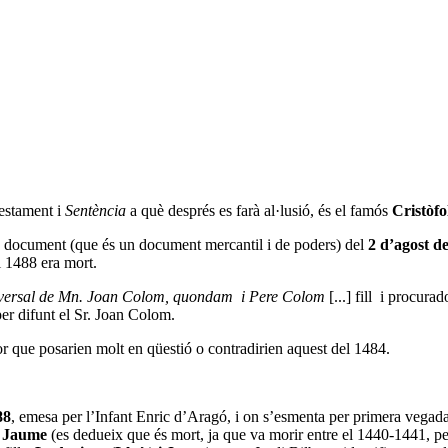
testament i
Sentència
a què després es farà al·lusió, és el famós
Cristòfo
un document (que és un document mercantil i de poders) del
2 d’agost d
l 1488 era mort.
universal de Mn. Joan Colom, quondam i Pere Colom
[...]
fill i procura
er difunt el Sr. Joan Colom.
r que posarien molt en qüestió o contradirien aquest del 1484.
88
, emesa per l’Infant Enric d’Aragó, i on s’esmenta per primera vegad
t
Jaume
(es dedueix que és mort, ja que va morir entre el 1440-1441, p