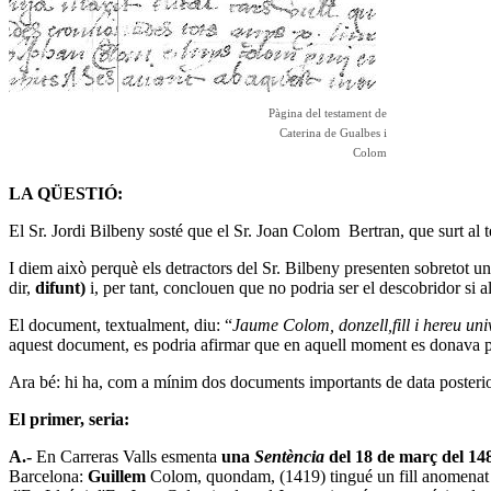
Pàgina del testament de
Caterina de Gualbes i
Colom
LA QÜESTIÓ:
El Sr. Jordi Bilbeny sosté que el Sr. Joan Colom Bertran, que surt al 
I diem això perquè els detractors del Sr. Bilbeny presenten sobretot 
dir,
difunt)
i, per tant, conclouen que no podria ser el descobridor si a
El document, textualment, diu: “
Jaume Colom, donzell,fill i hereu 
aquest document, es podria afirmar que en aquell moment es donava p
Ara bé: hi ha, com a mínim dos documents importants de data posterio
El primer, seria:
A.-
En Carreras Valls esmenta
una
Sentència
del
18 de març del 14
Barcelona:
Guillem
Colom, quondam, (1419) tingué un fill anomena