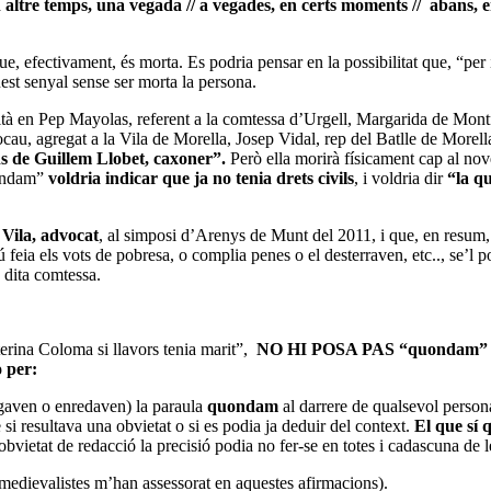
altre temps, una vegada // a vegades, en certs moments // abans, e
que, efectivament, és morta. Es podria pensar en la possibilitat que, “pe
est senyal sense ser morta la persona.
cità en Pep Mayolas, referent a la comtessa d’Urgell, Margarida de Montf
cau, agregat a la Vila de Morella, Josep Vidal, rep del Batlle de Morel
ans de Guillem Llobet, caxoner”.
Però ella morirà físicament cap al no
uondam”
voldria indicar que ja no tenia drets civils
, i voldria dir
“
la q
 Vila, advocat
, al simposi d’Arenys de Munt del 2011, i que, en resum,
feia els vots de pobresa, o complia penes o el desterraven, etc.., se’l pod
la dita comtessa.
erina Coloma si llavors tenia marit”,
NO HI POSA PAS “quondam” al d
ò per:
agaven o enredaven) la paraula
quondam
al darrere de qualsevol persona
 si resultava una obvietat o si es podia ja deduir del context.
El que sí 
bvietat de redacció la precisió podia no fer-se en totes i cadascuna de l
s medievalistes m’han assessorat en aquestes afirmacions).