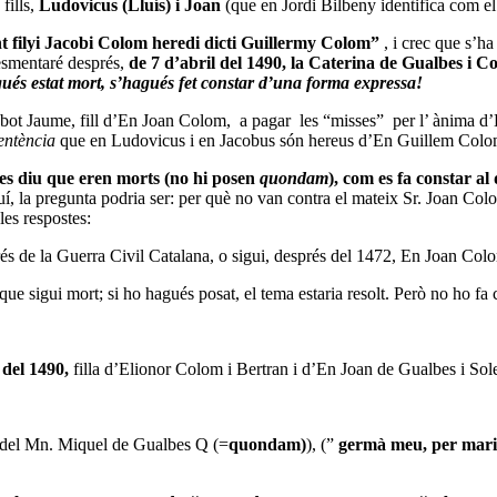
fills,
Ludovicus (Lluís) i Joan
(que en Jordi Bilbeny identifica com el
 filyi Jacobi Colom heredi dicti Guillermy Colom”
, i crec que s’h
 esmentaré després,
de 7 d’abril del 1490, la Caterina de Gualbes i 
gués estat mort, s’hagués fet constar d’una forma expressa!
bot Jaume, fill d’En Joan Colom, a pagar les “misses” per l’ ànima d’
entència
que en Ludovicus i en Jacobus són hereus d’En Guillem Colom 
es diu que eren morts (no hi posen
quondam
), com es fa constar 
í, la pregunta podria ser: per què no van contra el mateix Sr. Joan Col
les respostes:
és de la Guerra Civil Catalana, o sigui, després del 1472, En Joan Colo
ue sigui mort; si ho hagués posat, el tema estaria resolt. Però no ho fa c
 del 1490,
filla d’Elionor Colom i Bertran i d’En Joan de Gualbes i Sole
la del Mn. Miquel de Gualbes Q (=
quondam)
), (”
germà meu, per mari