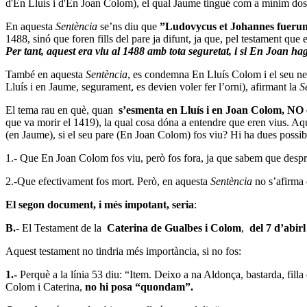
d'En Lluís i d'En Joan Colom), el qual Jaume tingué com a mínim dos 
En aquesta
Sentència
se’ns diu que
”Ludovycus et Johannes fuerunt
1488, sinó que foren fills del pare ja difunt, ja que, pel testament que
Per tant, aquest era viu al 1488 amb tota seguretat, i si En Joan ha
També en aquesta
Sentència
, es condemna En Lluís Colom i el seu ne
Lluís i en Jaume, segurament, es devien voler fer l’orni), afirmant la
S
El tema rau en què, quan
s’esmenta en Lluís i en Joan Colom, NO 
que va morir el 1419), la qual cosa dóna a entendre que eren vius. Aqu
(en Jaume), si el seu pare (En Joan Colom) fos viu? Hi ha dues possib
1.- Que En Joan Colom fos viu, però fos fora, ja que sabem que despr
2.-Que efectivament fos mort. Però, en aquesta
Sentència
no s’afirma q
El segon document, i més impotant, seria
:
B.-
El
Testament de la
Caterina de Gualbes i Colom
,
del 7 d’abirl
Aquest testament no tindria més importància, si no fos:
1.-
Perquè a la línia 53 diu: “Item. Deixo a na Aldonça, bastarda, fil
Colom i Caterina,
no hi posa “quondam”.