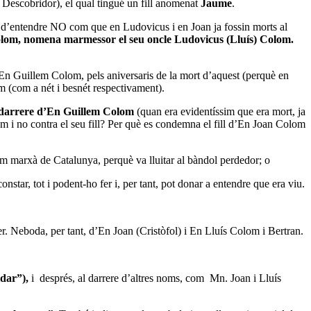
 Descobridor), el qual tingué un fill anomenat
Jaume
.
a d’entendre NO com que en Ludovicus i en Joan ja fossin morts al
Colom, nomena marmessor el seu oncle Ludovicus (Lluís)
Colom
.
En Guillem Colom, pels aniversaris de la mort d’aquest (perquè en
(com a nét i besnét respectivament).
al darrere d’En Guillem Colom
(quan era evidentíssim que era mort, ja
om i no contra el seu fill? Per què es condemna el fill d’En Joan Colom
m marxà de Catalunya, perquè va lluitar al bàndol perdedor; o
onstar, tot i podent-ho fer i, per tant, pot donar a entendre que era viu.
r. Neboda, per tant, d’En Joan (Cristòfol) i En Lluís Colom i Bertran.
dar”),
i després, al darrere d’altres noms, com Mn. Joan i Lluís