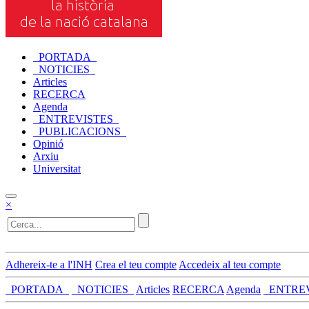
_PORTADA_
_NOTICIES_
Articles
RECERCA
Agenda
_ENTREVISTES_
_PUBLICACIONS_
Opinió
Arxiu
Universitat
×
Adhereix-te a l'INH
Crea el teu compte
Accedeix al teu compte
_PORTADA_
_NOTICIES_
Articles
RECERCA
Agenda
_ENTRE