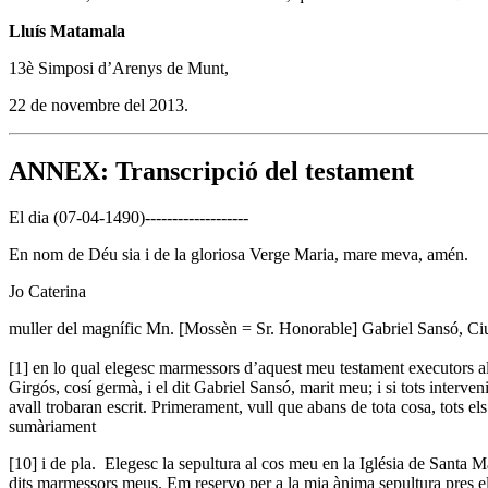
Lluís Matamala
13è Simposi d’Arenys de Munt,
22 de novembre del 2013.
ANNEX: Transcripció del testament
El dia (07-04-1490)-------------------
En nom de Déu sia i de la gloriosa Verge Maria, mare meva, amén.
Jo Caterina
muller del magnífic Mn. [Mossèn = Sr. Honorable] Gabriel Sansó, Ciut
[1] en lo qual elegesc marmessors d’aquest meu testament executors 
Girgós, cosí germà, i el dit Gabriel Sansó, marit meu; i si tots interve
avall trobaran escrit. Primerament, vull que abans de tota cosa, tots els
sumàriament
[10] i de pla. Elegesc la sepultura al cos meu en la Iglésia de Santa M
dits marmessors meus. Em reservo per a la mia ànima sepultura pres el