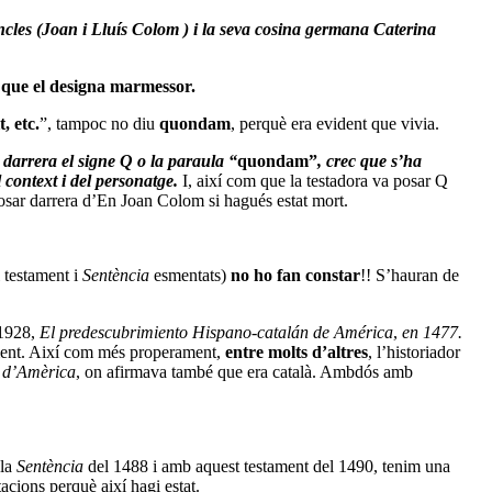
oncles (Joan i Lluís Colom ) i la seva cosina germana Caterina
a que el designa marmessor.
, etc.
”, tampoc no diu
quondam
, perquè era evident que vivia.
darrera el signe Q o la paraula “
quondam”
, crec que s’ha
 context i del personatge.
I, així com que la testadora va posar Q
osar darrera d’En Joan Colom si hagués estat mort.
 testament i
Sentència
esmentats)
no ho fan constar
!! S’hauran de
 1928,
El predescubrimiento Hispano-catalán de América
,
en 1477.
ament. Així com més properament,
entre molts d’altres
, l’historiador
r d’Amèrica
, on afirmava també que era català. Ambdós amb
 la
Sentència
del 1488 i amb aquest testament del 1490, tenim una
cions perquè així hagi estat.