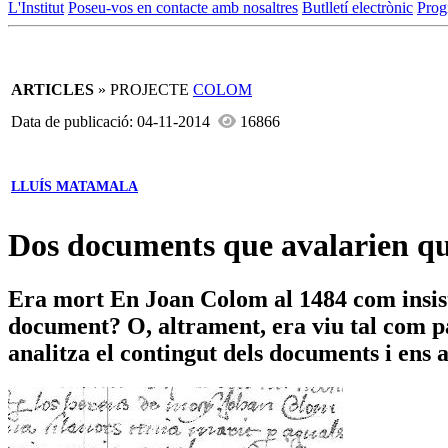
L'Institut
Poseu-vos en contacte amb nosaltres
Butlletí electrònic
Prog
ARTICLES
» PROJECTE
COLOM
Data de publicació: 04-11-2014
16866
LLUÍS MATAMALA
Dos documents que avalarien qu
Era mort En Joan Colom al 1484 com insist
document? O, altrament, era viu tal com p
analitza el contingut dels documents i ens 