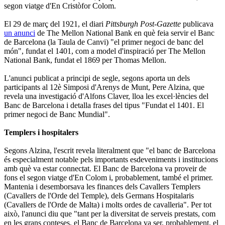
segon viatge d'En Cristòfor Colom.
El 29 de març del 1921, el diari
Pittsburgh Post-Gazette
publicava
un anunci
de The Mellon National Bank en què feia servir el Banc
de Barcelona (la Taula de Canvi) "el primer negoci de banc del
món", fundat
el 1401, com a model d'inspiració per The Mellon
National Bank, fundat el 1869 per Thomas Mellon.
L'anunci publicat a principi de segle, segons aporta un dels
participants al 12è Simposi d'Arenys de Munt, Pere Alzina, que
revela una investigació d'Alfons Claver, lloa les excel·lències del
Banc de Barcelona i detalla frases del tipus "Fundat el
1401. El
primer negoci de Banc Mundial".
Templers i hospitalers
Segons Alzina, l'escrit revela literalment que "el banc de Barcelona
és especialment notable pels importants esdeveniments i institucions
amb què va estar connectat. El Banc de Barcelona va proveir de
fons el segon viatge d'En Colom i, probablement, també el primer.
Mantenia
i desemborsava les finances dels Cavallers Templers
(Cavallers de l'Orde del Temple), dels Germans Hospitalaris
(Cavallers de l'Orde de Malta) i molts ordes de cavalleria".
Per tot
això, l'anunci diu que "tant per la diversitat de serveis prestats, com
en les grans conteses, el Banc de Barcelona va ser, probablement, el