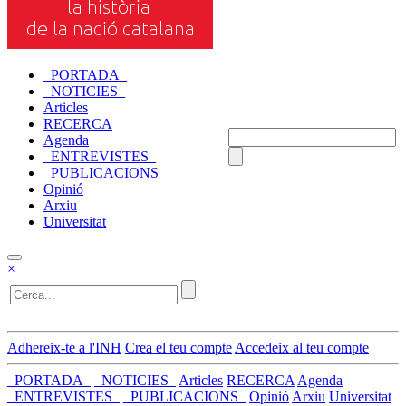
_PORTADA_
_NOTICIES_
Articles
RECERCA
Agenda
_ENTREVISTES_
_PUBLICACIONS_
Opinió
Arxiu
Universitat
×
Adhereix-te a l'INH
Crea el teu compte
Accedeix al teu compte
_PORTADA_
_NOTICIES_
Articles
RECERCA
Agenda
_ENTREVISTES_
_PUBLICACIONS_
Opinió
Arxiu
Universitat