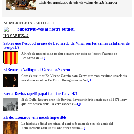
Llista de reproducció de tots els videus del 23è Simposi
SUBSCRIPCIÓ AL BUTLLETÍ
Subscriviu-vos al nostre butlletí
HO SABIES...?
Sabies que l'escut d'armes de Leonardo da Vinci són les armes catalanes de
tres pals?
Al web de numericana podeu comprovar quin és l'escut d'armes de
Leonardo da...
[+]
El Rector de Vallfogona i Cervantes/Servent
Com és que tant En Vicenç Garcia com Cervantes van escriure uns elogis
tan desmesurats a En Perot Rocaguinarda?...
[+]
Bernat Rovira, capellà papal i auditor l'any 1471
Si els Della Rovere eren els Rovira, llavors tindria sentit que al 1471, any
que Francesco della Rovere esdevé el...
[+]
Els dos Leonardo: una mescla impossible
La història oficial ens pinta el geni més gran de tots els genis del
Renaixement com un fill analfabet d'una...
[+]