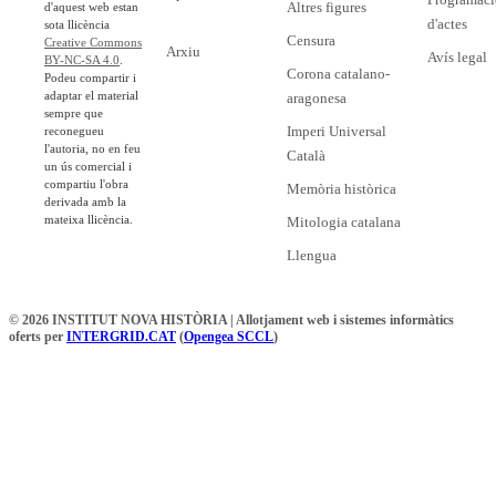
Altres figures
d'aquest web estan
d'actes
sota llicència
Censura
Creative Commons
Arxiu
Avís legal
BY-NC-SA 4.0
.
Corona catalano-
Podeu compartir i
adaptar el material
aragonesa
sempre que
Imperi Universal
reconegueu
l'autoria, no en feu
Català
un ús comercial i
compartiu l'obra
Memòria històrica
derivada amb la
mateixa llicència.
Mitologia catalana
Llengua
© 2026 INSTITUT NOVA HISTÒRIA | Allotjament web i sistemes informàtics
oferts per
INTERGRID.CAT
(
Opengea SCCL
)