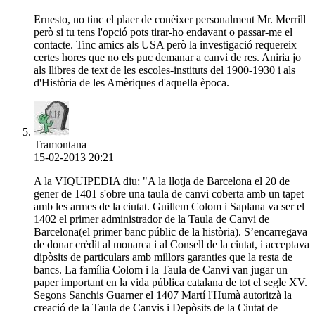
Ernesto, no tinc el plaer de conèixer personalment Mr. Merrill
però si tu tens l'opció pots tirar-ho endavant o passar-me el
contacte. Tinc amics als USA però la investigació requereix
certes hores que no els puc demanar a canvi de res. Aniria jo
als llibres de text de les escoles-instituts del 1900-1930 i als
d'Història de les Amèriques d'aquella època.
Tramontana
15-02-2013 20:21
A la VIQUIPEDIA diu: "A la llotja de Barcelona el 20 de
gener de 1401 s'obre una taula de canvi coberta amb un tapet
amb les armes de la ciutat. Guillem Colom i Saplana va ser el
1402 el primer administrador de la Taula de Canvi de
Barcelona(el primer banc públic de la història). S’encarregava
de donar crèdit al monarca i al Consell de la ciutat, i acceptava
dipòsits de particulars amb millors garanties que la resta de
bancs. La família Colom i la Taula de Canvi van jugar un
paper important en la vida pública catalana de tot el segle XV.
Segons Sanchis Guarner el 1407 Martí l'Humà autoritzà la
creació de la Taula de Canvis i Depòsits de la Ciutat de