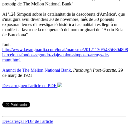
prototip de The Mellon National Bank".
Al '12è Simposi sobre la catalanitat de la descoberta d'Amèrica', que
s'inaugura avui divendres 30 de novembre, més de 30 ponents
exposaran temes d'investigació històrica i actualitat i es llegirà un
manifest a favor de la recuperació del nom originari de
"Arxiu Reial
de Barcelona".
font:
http://www.lavanguardia.com/local/maresme/20121130/54356804898
barcelona-fondos-segundo-viaje-colon-simposio-arenys-de-
munt.html
Anunci de The Mellon National Bank
,
Pittsburgh Post-Gazette.
29
de març de 1921
Descarregueu l'article en PDF
Descarregar PDF de l'article