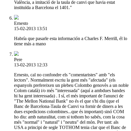
València, a imitació de la taula de canvi que havia estat
instituïda a Barcelona el 1401."
Ernesto
15-02-2013 13:51
Habría que pasarle esta información a Charles F. Merrill, él lo
tiene más a mano
Pere
13-02-2013 12:33
Ernesto, cal no confondre els "comentaristes" amb "els
lectors". Normalment escriu la gent més "afectada" (els
espanyols prefereixen un plebeu Colombo genovès a un noble
Colom català) i/o més "interessada" (aquí a ambdues bandes
hi ha gent interessada) . I sí, el més important de l'anunci de
"The Mellon National Bank" no és el que s'hi diu (que el
Banc de Barcelona-Taula de Canvi va fornir de diners a les
dues expedicions colombines...que és important) sinó COM
ho diu: amb naturalitat, com si tothom ho sabés, com la cosa
més "normal" i "natural" i "neutra" del món. Per tant: als
USA a principi de segle TOTHOM tenia clar que el Banc de