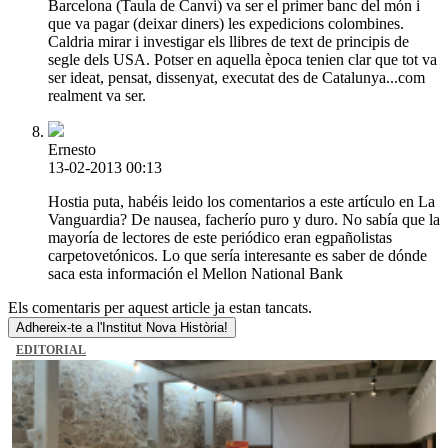
Barcelona (Taula de Canvi) va ser el primer banc del món i
que va pagar (deixar diners) les expedicions colombines.
Caldria mirar i investigar els llibres de text de principis de
segle dels USA. Potser en aquella època tenien clar que tot va
ser ideat, pensat, dissenyat, executat des de Catalunya...com
realment va ser.
Ernesto
13-02-2013 00:13
Hostia puta, habéis leido los comentarios a este artículo en La
Vanguardia? De nausea, facherío puro y duro. No sabía que la
mayoría de lectores de este periódico eran egpañolistas
carpetovetónicos. Lo que sería interesante es saber de dónde
saca esta información el Mellon National Bank
Els comentaris per aquest article ja estan tancats.
Adhereix-te a l'Institut Nova Història!
EDITORIAL