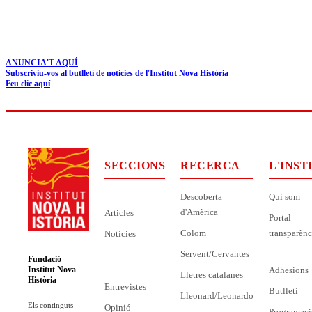
ANUNCIA'T AQUÍ
Subscriviu-vos al butlletí de notícies de l'Institut Nova Història
Feu clic aquí
SECCIONS
RECERCA
L'INST
Descoberta
Qui som
d'Amèrica
Articles
Portal
Colom
transparènc
Notícies
Servent/Cervantes
Fundació
Adhesions
Institut Nova
Lletres catalanes
Història
Entrevistes
Butlletí
Lleonard/Leonardo
Els continguts
Opinió
Programaci