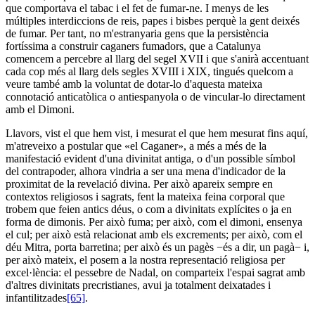
que comportava el tabac i el fet de fumar-ne. I menys de les
múltiples interdiccions de reis, papes i bisbes perquè la gent deixés
de fumar. Per tant, no m'estranyaria gens que la persistència
fortíssima a construir caganers fumadors, que a Catalunya
comencem a percebre al llarg del segel XVII i que s'anirà accentuant
cada cop més al llarg dels segles XVIII i XIX, tingués quelcom a
veure també amb la voluntat de dotar-lo d'aquesta mateixa
connotació anticatòlica o antiespanyola o de vincular-lo directament
amb el Dimoni.
Llavors, vist el que hem vist, i mesurat el que hem mesurat fins aquí,
m'atreveixo a postular que «el Caganer», a més a més de la
manifestació evident d'una divinitat antiga, o d'un possible símbol
del contrapoder, alhora vindria a ser una mena d'indicador de la
proximitat de la revelació divina. Per això apareix sempre en
contextos religiosos i sagrats, fent la mateixa feina corporal que
trobem que feien antics déus, o com a divinitats explícites o ja en
forma de dimonis. Per això fuma; per això, com el dimoni, ensenya
el cul; per això està relacionat amb els excrements; per això, com el
déu Mitra, porta barretina; per això és un pagès −és a dir, un pagà− i,
per això mateix, el posem a la nostra representació religiosa per
excel·lència: el pessebre de Nadal, on comparteix l'espai sagrat amb
d'altres divinitats precristianes, avui ja totalment deixatades i
infantilitzades
[65]
.