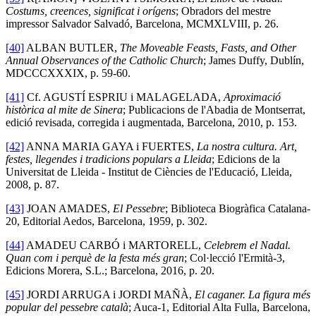
Costums, creences, significat i orígens
; Obradors del mestre
impressor Salvador Salvadó, Barcelona, MCMXLVIII, p. 26.
[40]
ALBAN BUTLER,
The Moveable Feasts, Fasts, and Other
Annual Observances of the Catholic Church
; James Duffy, Dublín,
MDCCCXXXIX, p. 59-60.
[41]
Cf. AGUSTÍ ESPRIU i MALAGELADA,
Aproximació
històrica al mite de Sinera
; Publicacions de l'Abadia de Montserrat,
edició revisada, corregida i augmentada, Barcelona, 2010, p. 153.
[42]
ANNA MARIA GAYA i FUERTES,
La nostra cultura. Art,
festes, llegendes i tradicions populars a Lleida
; Edicions de la
Universitat de Lleida - Institut de Ciències de l'Educació, Lleida,
2008, p. 87.
[43]
JOAN AMADES,
El Pessebre
; Biblioteca Biogràfica Catalana-
20, Editorial Aedos, Barcelona, 1959, p. 302.
[44]
AMADEU CARBÓ i MARTORELL,
Celebrem el Nadal.
Quan com i perquè de la festa més gran
; Col·lecció l'Ermità-3,
Edicions Morera, S.L.; Barcelona, 2016, p. 20.
[45]
JORDI ARRUGA i JORDI MAÑÀ,
El caganer. La figura més
popular del pessebre català
; Auca-1, Editorial Alta Fulla, Barcelona,