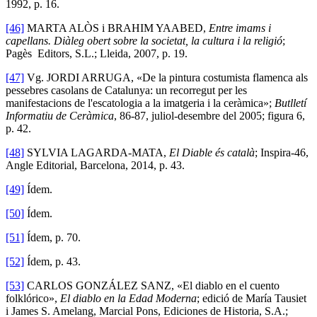
1992, p. 16.
[46]
MARTA ALÒS i BRAHIM YAABED,
Entre imams i
capellans. Diàleg obert sobre la societat, la cultura i la religió
;
Pagès Editors, S.L.; Lleida, 2007, p. 19.
[47]
Vg. JORDI ARRUGA, «De la pintura costumista flamenca als
pessebres casolans de Catalunya: un recorregut per les
manifestacions de l'escatologia a la imatgeria i la ceràmica»;
Butlletí
Informatiu de Ceràmica
, 86-87, juliol-desembre del 2005; figura 6,
p. 42.
[48]
SYLVIA LAGARDA-MATA,
El Diable és català
; Inspira-46,
Angle Editorial, Barcelona, 2014, p. 43.
[49]
Ídem.
[50]
Ídem.
[51]
Ídem, p. 70.
[52]
Ídem, p. 43.
[53]
CARLOS GONZÁLEZ SANZ, «El diablo en el cuento
folklórico»,
El diablo en la Edad Moderna
; edició de María Tausiet
i James S. Amelang, Marcial Pons, Ediciones de Historia, S.A.;