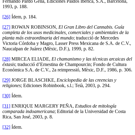
Fernando Pardo Gella, Ediciones Paidós Ibérica, S.A., Barcelona,
1993, p. 188.
[26]
Ídem, p. 184.
[27]
ROWAN ROBINSON,
El Gran Libro del Cannabis. Guía
completa de los usos medicinales, comerciales y ambientales de la
planta más extraordinaria del mundo
; traducció de Mercedes
Victoria Córdoba y Magro, Lasser Press Mexicana de S.A. de C.V.,
Naucalpan de Juárez (Mèxic, D.F.), 1999, p. 82.
[28]
MIRCEA ELIADE,
El chamanismo y las técnicas arcaicas del
éxtasis
; traducció d’Ernestina de Champourcin; Fondo de Cultura
Económica S.A. de C.V., 2a reimpressió, Mèxic, D.F., 1986, p. 306.
[29]
JORGE BLASCHKE,
Enciclopedia de las creencias y
religiones
; Ediciones Robinbook, s.l.; Teià, 2003, p. 294.
[30]
Ídem.
[31]
ENRIQUE MARGERY PEÑA,
Estudios de mitología
comparada indoamericana
; Editorial de la Universidad de Costa
Rica, San José, 2003, p. 8.
[32]
Ídem.