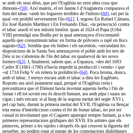
se amb els seus déus, que per l'Església no eren altra cosa que
dimonis»
[59]
. Així mateix, el rei Jaume I d'Anglaterra comparava el
fum del tabac «amb les fogueres terribles de l'infern»
[60]
, raó per la
qual «en prohibí serverament l'ús»
[61]
. I, segons En Rafael Cámara,
En José Ramón Martínez i En Fernando Díaz, «la persecució contra
el tabac assolí el seu màxim històric quan al 1624 el Papa [Urbà
VIII] promulgà una Butlla per la qual amenaçava d'excomunió
aquells que consumissin tabac en forma de pòlvores o rapè en llocs
sagrats»
[62]
. Sembla que els bisbes i els sacerdots, «secundant les
disposicions de la Santa Seu amenaçaven el poble amb les ires de
Déu si no s'abstenia de l'ús del tabac en qualsevol de les seves
formes»
[63]
. I, finalment, sabem que, a Espanya, «des del 1693
Carles II (1661-1700) n'havia impedit la producció i venda» i que
«al 1714 Felip V en reitera la prohibició»
[64]
. Poca broma, doncs,
amb el tabac. I menys encara amb el tabac a dins les Esglésies.
Reporto ara això justament aquí, perquè si l'Església creia i
preconitzava que el Dimoni havia inventat aquesta herba i l'ús de
fumar i ell tot sovint ens és descrit fumant, ara amb pipa i suara un
cigar; i més encara: si al llarg de la segona meitat del segle XVI i,
pel cap baix, durant la primera meitat del XVII, l'Església va llençar
tota mena d'interdiccions contra el fet de fumar tabac, no pot ser
casual ni involuntari que el Caganer aparegui sempre fumant, ja a les
primeres representacions gràfiques del XVII. Els artistes que els
pintaven, primer a les rajoles i després els qui creaven la figureta del
pessebre, no podien estar al marge de les connotacions diabòliques