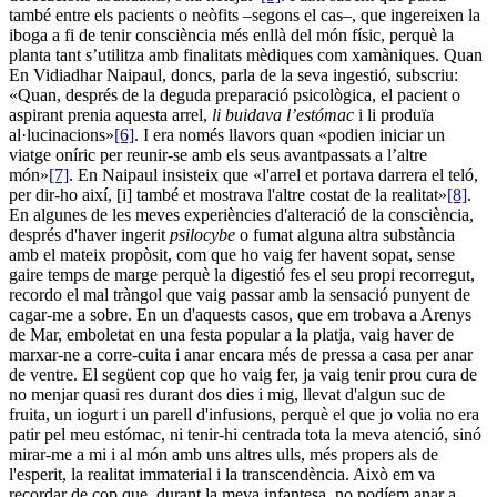
també entre els pacients o neòfits –segons el cas–, que ingereixen la
iboga a fi de tenir consciència més enllà del món físic, perquè la
planta tant s’utilitza amb finalitats mèdiques com xamàniques. Quan
En Vidiadhar Naipaul, doncs, parla de la seva ingestió, subscriu:
«Quan, després de la deguda preparació psicològica, el pacient o
aspirant prenia aquesta arrel,
li buidava l’estómac
i li produïa
al·lucinacions»
[6]
. I era només llavors quan «podien iniciar un
viatge oníric per reunir-se amb els seus avantpassats a l’altre
món»
[7]
. En Naipaul insisteix que «l'arrel et portava darrera el teló,
per dir-ho així, [i] també et mostrava l'altre costat de la realitat»
[8]
.
En algunes de les meves experiències d'alteració de la consciència,
després d'haver ingerit
psilocybe
o fumat alguna altra substància
amb el mateix propòsit, com que ho vaig fer havent sopat, sense
gaire temps de marge perquè la digestió fes el seu propi recorregut,
recordo el mal tràngol que vaig passar amb la sensació punyent de
cagar-me a sobre. En un d'aquests casos, que em trobava a Arenys
de Mar, emboletat en una festa popular a la platja, vaig haver de
marxar-ne a corre-cuita i anar encara més de pressa a casa per anar
de ventre. El següent cop que ho vaig fer, ja vaig tenir prou cura de
no menjar quasi res durant dos dies i mig, llevat d'algun suc de
fruita, un iogurt i un parell d'infusions, perquè el que jo volia no era
patir pel meu estómac, ni tenir-hi centrada tota la meva atenció, sinó
mirar-me a mi i al món amb uns altres ulls, més propers als de
l'esperit, la realitat immaterial i la transcendència. Això em va
recordar de cop que, durant la meva infantesa, no podíem anar a