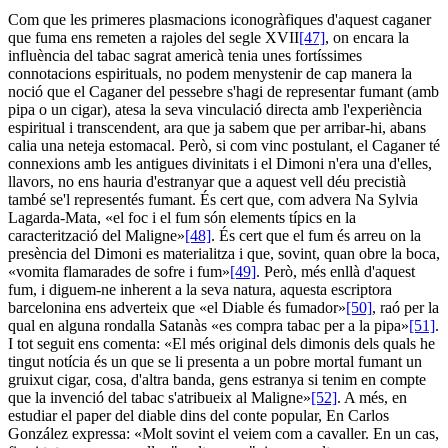
Com que les primeres plasmacions iconogràfiques d'aquest caganer
que fuma ens remeten a rajoles del segle XVII
[47]
, on encara la
influència del tabac sagrat americà tenia unes fortíssimes
connotacions espirituals, no podem menystenir de cap manera la
noció que el Caganer del pessebre s'hagi de representar fumant (amb
pipa o un cigar), atesa la seva vinculació directa amb l'experiència
espiritual i transcendent, ara que ja sabem que per arribar-hi, abans
calia una neteja estomacal. Però, si com vinc postulant, el Caganer té
connexions amb les antigues divinitats i el Dimoni n'era una d'elles,
llavors, no ens hauria d'estranyar que a aquest vell déu precistià
també se'l representés fumant. És cert que, com advera Na Sylvia
Lagarda-Mata, «el foc i el fum són elements típics en la
caracterització del Maligne»
[48]
. És cert que el fum és arreu on la
presència del Dimoni es materialitza i que, sovint, quan obre la boca,
«vomita flamarades de sofre i fum»
[49]
. Però, més enllà d'aquest
fum, i diguem-ne inherent a la seva natura, aquesta escriptora
barcelonina ens adverteix que «el Diable és fumador»
[50]
, raó per la
qual en alguna rondalla Satanàs «es compra tabac per a la pipa»
[51]
.
I tot seguit ens comenta: «El més original dels dimonis dels quals he
tingut notícia és un que se li presenta a un pobre mortal fumant un
gruixut cigar, cosa, d'altra banda, gens estranya si tenim en compte
que la invenció del tabac s'atribueix al Maligne»
[52]
. A més, en
estudiar el paper del diable dins del conte popular, En Carlos
González expressa: «Molt sovint el veiem com a cavaller. En un cas,