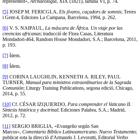
represented»,
Archaeologia
, XIX (1821), làmina VI, p. 74.
[5]
JOSEP M. FERICGLA,
Els jívaros, caçadors de somnis
; Terres
i Gent-4, Edicions La Campana, Barcelona, 1994, p. 262.
[6]
V. S. NAIPAUL,
La máscara de África. Un viaje por las
creencias africanas
; traducció de Flora Casas, Literatura
Mondadori-464, Random House Mondadori, S.A.; Barcelona, 2011,
p. 193.
[7]
Ídem.
[8]
Ídem.
[9]
CORINA LAUGHLIN, KENNETH A. RILEY, PAUL
TURNER,
Manual para ministros extraordinarios de la Sagrada
Comunión
; Liturgy Training Publications, segona edició, Chicago,
2014, p. 55.
[10]
Cf. CÉSAR IZQUIERDO,
Para comprender el Vaticano II.
Síntesis histórica y doctrinal
; Ediciones Palabra, S.A.; Madrid,
2012, p. 72.
[11]
SERGIO BRIGLIA, «Evangelio según San
Marcos»,
Comentario Bíblico Latinoamericano. Nuevo Testamento
;
publicat sota la direcció d'Armando J. Levoratti, Editorial Verbo