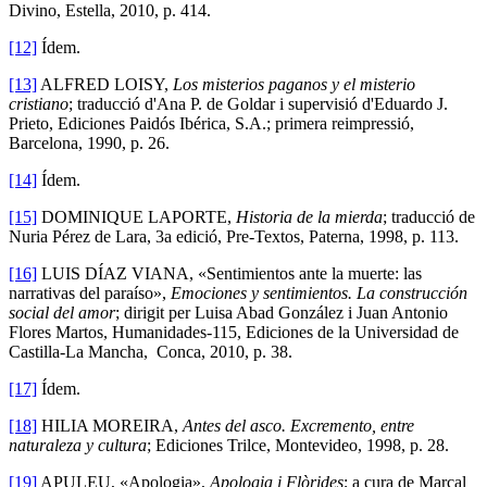
Divino, Estella, 2010, p. 414.
[12]
Ídem.
[13]
ALFRED LOISY,
Los misterios paganos y el misterio
cristiano
; traducció d'Ana P. de Goldar i supervisió d'Eduardo J.
Prieto, Ediciones Paidós Ibérica, S.A.; primera reimpressió,
Barcelona, 1990, p. 26.
[14]
Ídem.
[15]
DOMINIQUE LAPORTE,
Historia de la mierda
; traducció de
Nuria Pérez de Lara, 3a edició, Pre-Textos, Paterna, 1998, p. 113.
[16]
LUIS DÍAZ VIANA, «Sentimientos ante la muerte: las
narrativas del paraíso»,
Emociones y sentimientos. La construcción
social del amor
; dirigit per Luisa Abad González i Juan Antonio
Flores Martos, Humanidades-115, Ediciones de la Universidad de
Castilla-La Mancha, Conca, 2010, p. 38.
[17]
Ídem.
[18]
HILIA MOREIRA,
Antes del asco. Excremento, entre
naturaleza y cultura
; Ediciones Trilce, Montevideo, 1998, p. 28.
[19]
APULEU, «Apologia»,
Apologia i Flòrides
; a cura de Marçal