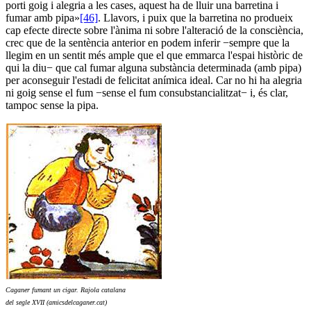
porti goig i alegria a les cases, aquest ha de lluir una barretina i
fumar amb pipa»
[46]
. Llavors, i puix que la barretina no produeix
cap efecte directe sobre l'ànima ni sobre l'alteració de la consciència,
crec que de la sentència anterior en podem inferir −sempre que la
llegim en un sentit més ample que el que emmarca l'espai històric de
qui la diu− que cal fumar alguna substància determinada (amb pipa)
per aconseguir l'estadi de felicitat anímica ideal. Car no hi ha alegria
ni goig sense el fum −sense el fum consubstancialitzat− i, és clar,
tampoc sense la pipa.
Caganer fumant un cigar. Rajola catalana
del segle XVII (amicsdelcaganer.cat)