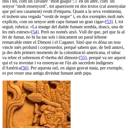
fins i tot, com un cavaller "molt guapo"; i en un altre, com un
senyor "molt ensenyorit", tot apareixent en dos textos (cal assenyalar
que pel seu casament) vestit d'etiqueta. Quant a la seva vestimenta,
el trobem una vegada "vestit de negre" i, en dos exemples molt més
explícits, com un senyor amb capa fumant un gran cigar»
[53]
. I, tot
seguit, rubrica: «La imatge del diable fumant sembla, doncs, una de
les més esteses»
[54]
. Però no només això. Vull dir que, pel que fa al
fet de fumar, no hi ha tan sols i únicament un paral·lelisme
remarcable entre el Dimoni i el Caganer. Sinó que es dóna un nou
vincle més profund i corprenedor, perquè sabem que, de bell antuvi,
ja des dels primers moments de la colonització americana, el tabac
va rebre el sobrenom d'«herba del dimoni»
[55]
, perquè va ser aquest
qui el va inventar i va ensenyar-ne l'ús als sacerdots indígenes
d'Amèrica
[56]
. Per aquesta raó, en algun gravat maia, per exemple,
es pot veure una antiga divinitat fumant amb pipa.