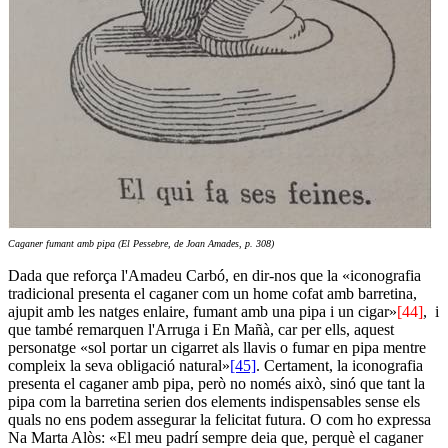
Caganer fumant amb pipa (El Pessebre, de Joan Amades, p. 308)
Dada que reforça l'Amadeu Carbó, en dir-nos que la «iconografia
tradicional presenta el caganer com un home cofat amb barretina,
ajupit amb les natges enlaire, fumant amb una pipa i un cigar»
[44]
, i
que també remarquen l'Arruga i En Mañà, car per ells, aquest
personatge «sol portar un cigarret als llavis o fumar en pipa mentre
compleix la seva obligació natural»
[45]
. Certament, la iconografia
presenta el caganer amb pipa, però no només això, sinó que tant la
pipa com la barretina serien dos elements indispensables sense els
quals no ens podem assegurar la felicitat futura. O com ho expressa
Na Marta Alòs: «El meu padrí sempre deia que, perquè el caganer