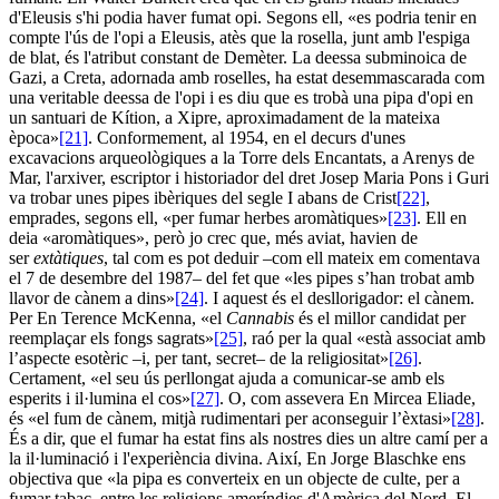
d'Eleusis s'hi podia haver fumat opi. Segons ell, «es podria tenir en
compte l'ús de l'opi a Eleusis, atès que la rosella, junt amb l'espiga
de blat, és l'atribut constant de Demèter. La deessa subminoica de
Gazi, a Creta, adornada amb roselles, ha estat desemmascarada com
una veritable deessa de l'opi i es diu que es trobà una pipa d'opi en
un santuari de Kítion, a Xipre, aproximadament de la mateixa
època»
[21]
. Conformement, al 1954, en el decurs d'unes
excavacions arqueològiques a la Torre dels Encantats, a Arenys de
Mar, l'arxiver, escriptor i historiador del dret Josep Maria Pons i Guri
va trobar unes pipes ibèriques del segle I abans de Crist
[22]
,
emprades, segons ell, «per fumar herbes aromàtiques»
[23]
. Ell en
deia «aromàtiques», però jo crec que, més aviat, havien de
ser
extàtiques
, tal com es pot deduir –com ell mateix em comentava
el 7 de desembre del 1987– del fet que «les pipes s’han trobat amb
llavor de cànem a dins»
[24]
. I aquest és el desllorigador: el cànem.
Per En Terence McKenna, «el
Cannabis
és el millor candidat per
reemplaçar els fongs sagrats»
[25]
, raó per la qual «està associat amb
l’aspecte esotèric –i, per tant, secret– de la religiositat»
[26]
.
Certament, «el seu ús perllongat ajuda a comunicar-se amb els
esperits i il·lumina el cos»
[27]
. O, com assevera En Mircea Eliade,
és «el fum de cànem, mitjà rudimentari per aconseguir l’èxtasi»
[28]
.
És a dir, que el fumar ha estat fins als nostres dies un altre camí per a
la il·luminació i l'experiència divina. Així, En Jorge Blaschke ens
objectiva que «la pipa es converteix en un objecte de culte, per a
fumar tabac, entre les religions ameríndies d'Amèrica del Nord. El