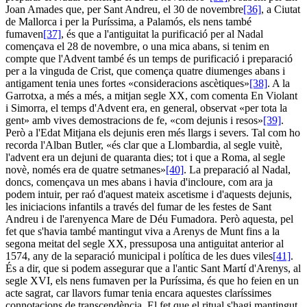
Joan Amades que, per Sant Andreu, el 30 de novembre
[36]
, a Ciutat
de Mallorca i per la Puríssima, a Palamós, els nens també
fumaven
[37]
, és que a l'antiguitat la purificació per al Nadal
començava el 28 de novembre, o una mica abans, si tenim en
compte que l'Advent també és un temps de purificació i preparació
per a la vinguda de Crist, que comença quatre diumenges abans i
antigament tenia unes fortes «consideracions ascètiques»
[38]
. A la
Garrotxa, a més a més, a mitjan segle XX, com comenta En Violant
i Simorra, el temps d'Advent era, en general, observat «per tota la
gent» amb vives demostracions de fe, «com dejunis i resos»
[39]
.
Però a l'Edat Mitjana els dejunis eren més llargs i severs. Tal com ho
recorda l'Alban Butler, «és clar que a Llombardia, al segle vuitè,
l'advent era un dejuni de quaranta dies; tot i que a Roma, al segle
novè, només era de quatre setmanes»
[40]
. La preparació al Nadal,
doncs, començava un mes abans i havia d'incloure, com ara ja
podem intuir, per raó d'aquest mateix ascetisme i d'aquests dejunis,
les iniciacions infantils a través del fumar de les festes de Sant
Andreu i de l'arenyenca Mare de Déu Fumadora. Però aquesta, pel
fet que s'havia també mantingut viva a Arenys de Munt fins a la
segona meitat del segle XX, pressuposa una antiguitat anterior al
1574, any de la separació municipal i política de les dues viles
[41]
.
És a dir, que si podem assegurar que a l'antic Sant Martí d'Arenys, al
segle XVI, els nens fumaven per la Puríssima, és que ho feien en un
acte sagrat, car llavors fumar tenia encara aquestes claríssimes
connotacions de transcendència. El fet que el ritual s'hagi mantingut