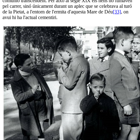
comunió transcendent. Per això al segle XIX els nens no fumaven
pel carrer, sinó únicament durant un aplec que se celebrava al turó
de la Pietat, a l'entorn de l'ermita d'aquesta Mare de Déu
[33]
, on
avui hi ha l'actual cementiri.