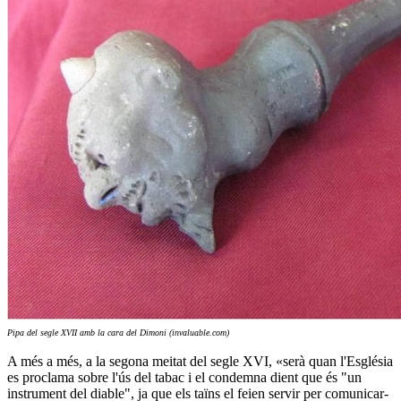
Pipa del segle XVII amb la cara del Dimoni (invaluable.com)
A més a més, a la segona meitat del segle XVI, «serà quan l'Església
es proclama sobre l'ús del tabac i el condemna dient que és "un
instrument del diable", ja que els taïns el feien servir per comunicar-