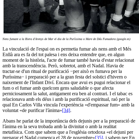
Nens fumant a la Riera d'Arenys de Mar el dia de la Puríssima o Mare de Déu Fumadora (google.es)
La vinculació de l'espai on es permetia fumar als nens amb el Més
Enllà ara es fa del tot palesa i ens deixa entendre que, en algun
moment de la història, l'acte de fumar també havia d'estar relacionat
amb la transcendència. Però, sobretot, amb el Nadal. Havia de
tractar-se d'un ritual de purificació −per això es fumava per la
Puríssima− i preparació per a la gran festa del solstici d'hivern o
naixement de l'Infant Diví. Encara que avui es pugui relacionar el
fum o el fumar amb quelcom gens saludable o que afecta
perniciosament la salut, antigament era ben al contrari. I el tabac es
relacionava amb els déus i amb la purificació espiritual, raó per la
qual En Carlos Villa vincula l'experiència «d'empassar fum» amb la
voluntat «de purificar l'ànima»
[34]
.
Abans he parlat de la importància dels dejunis per a la preparació de
l'ànima en la seva trobada amb la divinitat o amb la realitat
metafísica. Com que sabem que a l'església ortodoxa «el dejuni per
preparar el Nadal comença el 28 de novembre»
[35]
, i sabem per En