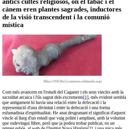
antics cultes religiosos, on el tabac i el
cànem eren plantes sagrades, inductores
de la visió transcendent i la comunió
mística
Mitra i l'Ull Diví (commons.wikimedia.org)
Com més avancem en l'estudi del Caganer i els seus vincles amb la
sacralitat arcaica i l'ús sagrat dels excrements
[1]
, més evident sembla
que antigament hi havia una relació entre la defecació i la
representació d'una divinitat i entre la defecació i una forma
esfumadissa d'espiritualitat. He anat desgranant el significat d'aquest
vincle al llarg d'un estudi que vaig polint i ampliant, amb la voluntat
que esdevingui llibre, però que ja podeu trobar publicat, en un
primer esbós, al web de l'Institut Nova Història
[2]
, i una mica més