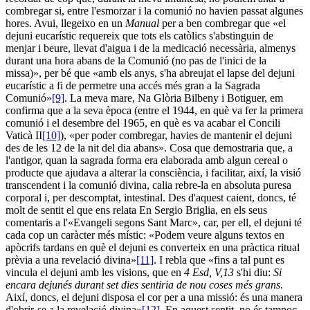
combregar si, entre l'esmorzar i la comunió no havien passat algunes
hores. Avui, llegeixo en un
Manual
per a ben combregar que «el
dejuni eucarístic requereix que tots els catòlics s'abstinguin de
menjar i beure, llevat d'aigua i de la medicació necessària, almenys
durant una hora abans de la Comunió (no pas de l'inici de la
missa)», per bé que «amb els anys, s'ha abreujat el lapse del dejuni
eucarístic a fi de permetre una accés més gran a la Sagrada
Comunió»
[9]
. La meva mare, Na Glòria Bilbeny i Botiguer, em
confirma que a la seva època (entre el 1944, en què va fer la primera
comunió i el desembre del 1965, en què es va acabar el Concili
Vaticà II
[10]
), «per poder combregar, havies de mantenir el dejuni
des de les 12 de la nit del dia abans». Cosa que demostraria que, a
l'antigor, quan la sagrada forma era elaborada amb algun cereal o
producte que ajudava a alterar la consciència, i facilitar, així, la visió
transcendent i la comunió divina, calia rebre-la en absoluta puresa
corporal i, per descomptat, intestinal. Des d'aquest caient, doncs, té
molt de sentit el que ens relata En Sergio Briglia, en els seus
comentaris a l'«Evangeli segons Sant Marc», car, per ell, el dejuni té
cada cop un caràcter més místic: «Podem veure alguns textos en
apòcrifs tardans en què el dejuni es converteix en una pràctica ritual
prèvia a una revelació divina»
[11]
. I rebla que «fins a tal punt es
vincula el dejuni amb les visions, que en
4 Esd, V,13
s'hi diu:
Si
encara dejunés durant set dies sentiria de nou coses més grans
.
Així, doncs, el dejuni disposa el cor per a una missió: és una manera
d'obrir-se a la revelació divina»
[12]
. En aquest sentit, no és tampoc