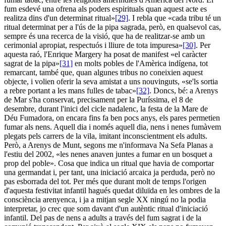
fum esdevé una ofrena als poders espirituals quan aquest acte es
realitza dins d'un determinat ritual»
[29]
. I rebla que «cada tribu té un
ritual determinat per a l'ús de la pipa sagrada, però, en qualsevol cas,
sempre és una recerca de la visió, que ha de realitzar-se amb un
cerimonial apropiat, respectuós i lliure de tota impuresa»
[30]
. Per
aquesta raó, l'Enrique Margery ha posat de manifest «el caràcter
sagrat de la pipa»
[31]
en molts pobles de l'Amèrica indígena, tot
remarcant, també que, quan algunes tribus no coneixien aquest
objecte, i volien oferir la seva amistat a uns nouvinguts, «se'ls sortia
a rebre portant a les mans fulles de tabac»
[32]
. Doncs, bé: a Arenys
de Mar s'ha conservat, precisament per la Puríssima, el 8 de
desembre, durant l'inici del cicle nadalenc, la festa de la Mare de
Déu Fumadora, on encara fins fa ben pocs anys, els pares permetien
fumar als nens. Aquell dia i només aquell dia, nens i nenes fumàvem
plegats pels carrers de la vila, imitant inconscientment els adults.
Però, a Arenys de Munt, segons me n'informava Na Sefa Planas a
l'estiu del 2002, «les nenes anaven juntes a fumar en un bosquet a
prop del poble». Cosa que indica un ritual que havia de comportar
una germandat i, per tant, una iniciació arcaica ja perduda, però no
pas esborrada del tot. Per més que durant molt de temps l'origen
d'aquesta festivitat infantil hagués quedat diluïda en les ombres de la
consciència arenyenca, i ja a mitjan segle XX ningú no la podia
interpretar, jo crec que som davant d'un autèntic ritual d'iniciació
infantil. Del pas de nens a adults a través del fum sagrat i de la