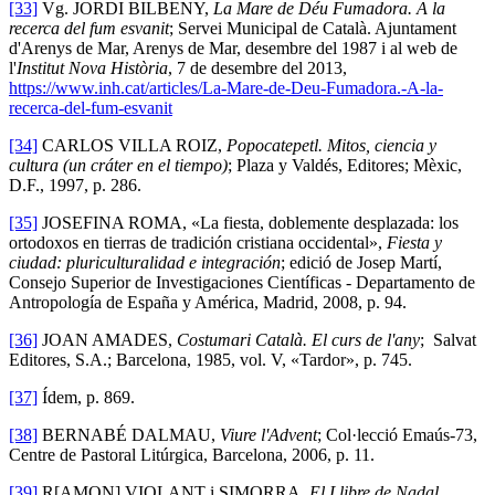
[33]
Vg. JORDI BILBENY,
La Mare de Déu Fumadora. A la
recerca del fum esvanit
; Servei Municipal de Català. Ajuntament
d'Arenys de Mar, Arenys de Mar, desembre del 1987 i al web de
l'
Institut Nova Història
, 7 de desembre del 2013,
https://www.inh.cat/articles/La-Mare-de-Deu-Fumadora.-A-la-
recerca-del-fum-esvanit
[34]
CARLOS VILLA ROIZ,
Popocatepetl. Mitos, ciencia y
cultura (un cráter en el tiempo)
; Plaza y Valdés, Editores; Mèxic,
D.F., 1997, p. 286.
[35]
JOSEFINA ROMA, «La fiesta, doblemente desplazada: los
ortodoxos en tierras de tradición cristiana occidental»,
Fiesta y
ciudad: pluriculturalidad e integración
; edició de Josep Martí,
Consejo Superior de Investigaciones Científicas - Departamento de
Antropología de España y América, Madrid, 2008, p. 94.
[36]
JOAN AMADES,
Costumari Català. El curs de l'any
; Salvat
Editores, S.A.; Barcelona, 1985, vol. V, «Tardor», p. 745.
[37]
Ídem, p. 869.
[38]
BERNABÉ DALMAU,
Viure l'Advent
; Col·lecció Emaús-73,
Centre de Pastoral Litúrgica, Barcelona, 2006, p. 11.
[39]
R[AMON] VIOLANT i SIMORRA,
El Llibre de Nadal.