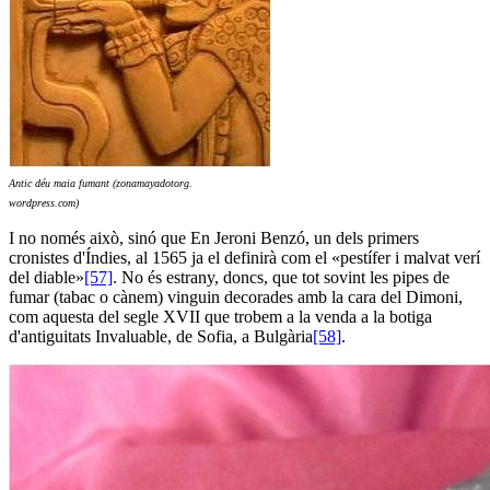
Antic déu maia fumant (zonamayadotorg.
wordpress.com)
I no només això, sinó que En Jeroni Benzó, un dels primers
cronistes d'Índies, al 1565 ja el definirà com el «pestífer i malvat verí
del diable»
[57]
. No és estrany, doncs, que tot sovint les pipes de
fumar (tabac o cànem) vinguin decorades amb la cara del Dimoni,
com aquesta del segle XVII que trobem a la venda a la botiga
d'antiguitats Invaluable, de Sofia, a Bulgària
[58]
.