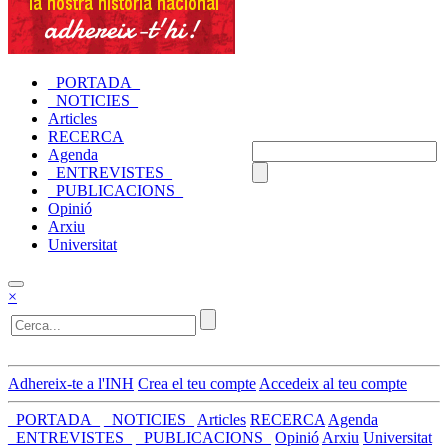
_PORTADA_
_NOTICIES_
Articles
RECERCA
Agenda
_ENTREVISTES_
_PUBLICACIONS_
Opinió
Arxiu
Universitat
×
Adhereix-te a l'INH
Crea el teu compte
Accedeix al teu compte
_PORTADA_
_NOTICIES_
Articles
RECERCA
Agenda
_ENTREVISTES_
_PUBLICACIONS_
Opinió
Arxiu
Universitat