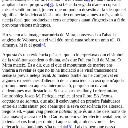
ampliat al meu propi web
[3]
. I, si bé cada vegada n'anem copsant
més el sentit profund, jo crec que no podem desestimar la idea que el
significat de la defecació s'hauria de connectar, a més a més, amb la
neteja fecal que produeixen certs enteògens quan s'ingereixen a fi de
provocar visions místiques.
Ho veiem a la imatge marmòria de Mitra, conservada a l'abadia
anglesa de Woburn, on el vell déu romà caga sobre un gran ull. O,
almenys, hi fa el gest
[4]
.
Aquesta és una evidència plàstica que jo interpretava com el símbol
de la visió transcendent o divina, atès que l'ull era l'ull de Mitra. O
Mitra mateix. És a dir, que el que el monument de marbre ens
vindria a revelar és que no hi ha iniciació a la visió transcendent
sense la prèvia neteja fecal. Jo mateix també ho he comprovat en
algunes experiències d'alteració de la consciència, cosa que m'ajuda
profundament en aquesta interpretació, perquè som davant
d'idèntiques manifestacions. Sense anar més lluny i reforçant-ho,
l'antropòleg Josep M. Fericgla explica al seu llibre
Els jívaros,
caçadors de somnis
, que així li esdevingué en prendre l'aiahuasca
entre els indis shuar, poc abans que la seva consciència fos alterada.
Segons ell, «quan vaig prendre
natema
[que és un altre dels noms de
l'aiahuasca] a casa de Don Carlos, no em va fer efecte mental perquè
jo tenia el cos brut per dintre, i aquesta nit, amb els vòmits i les
defecacions abundants, s'ha netejat»
[5]
. I així sabem que passa