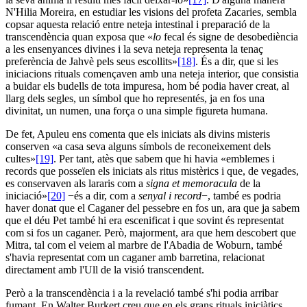
N'Hilia Moreira, en estudiar les visions del profeta Zacaries, sembla
copsar aquesta relació entre neteja intestinal i preparació de la
transcendència quan exposa que «
lo
fecal és signe de desobediència
a les ensenyances divines i la seva neteja representa la tenaç
preferència de Jahvè pels seus escollits»
[18]
. És a dir, que si les
iniciacions rituals començaven amb una neteja interior, que consistia
a buidar els budells de tota impuresa, hom bé podia haver creat, al
llarg dels segles, un símbol que ho representés, ja en fos una
divinitat, un numen, una força o una simple figureta humana.
De fet, Apuleu ens comenta que els iniciats als divins misteris
conserven «a casa seva alguns símbols de reconeixement dels
cultes»
[19]
. Per tant, atès que sabem que hi havia «emblemes i
records que posseïen els iniciats als ritus mistèrics i que, de vegades,
es conservaven als lararis com a
signa et memoracula
de la
iniciació»
[20]
−és a dir, com a
senyal
i record
−, també es podria
haver donat que el Caganer del pessebre en fos un, ara que ja sabem
que el déu Pet també hi era escenificat i que sovint és representat
com si fos un caganer. Però, majorment, ara que hem descobert que
Mitra, tal com el veiem al marbre de l'Abadia de Woburn, també
s'havia representat com un caganer amb barretina, relacionat
directament amb l'Ull de la visió transcendent.
Però a la transcendència i a la revelació també s'hi podia arribar
fumant. En Walter Burkert creu que en els grans rituals iniciàtics