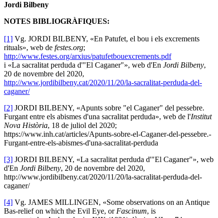
Jordi Bilbeny
NOTES BIBLIOGRÀFIQUES:
[1]
Vg. JORDI BILBENY, «En Patufet, el bou i els excrements
rituals», web de
festes.org
;
http://www.festes.org/arxius/patufetbouexcrements.pdf
i «La sacralitat perduda d'"El Caganer"», web d'En
Jordi Bilbeny
,
20 de novembre del 2020,
http://www.jordibilbeny.cat/2020/11/20/la-sacralitat-perduda-del-
caganer/
[
2]
JORDI BILBENY, «Apunts sobre "el Caganer" del pessebre.
Furgant entre els abismes d'una sacralitat perduda», web de l'
Institut
Nova Història
, 18 de juliol del 2020;
https://www.inh.cat/articles/Apunts-sobre-el-Caganer-del-pessebre.-
Furgant-entre-els-abismes-d'una-sacralitat-perduda
[3]
JORDI BILBENY, «La sacralitat perduda d'"El Caganer"», web
d'En
Jordi Bilbeny
, 20 de novembre del 2020,
http://www.jordibilbeny.cat/2020/11/20/la-sacralitat-perduda-del-
caganer/
[4]
Vg. JAMES MILLINGEN, «Some observations on an Antique
Bas-relief on which the Evil Eye, or
Fascinum
, is