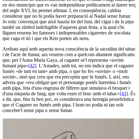
en dos municipis que es van independitzar políticament al darrer terç
del segle XVI, ho permet afirmar. I, en conseqüència, caldria
considerar que no hi podia haver preparació al Nadal sense fumar.
Jo estic convençut que això hauria fet del fum, del cigar i de la pipa
també un símbol indefugible d'aquesta gran festa, a la qual s'hi
lliguen ensems les famoses i indispensables cigarretes de xocolata
que caga el tió i que els Reis porten als nens.
Arribats aquí amb aquesta nova consciència de la sacralitat del tabac
i de l'acte de fumar, ara veurem com a quelcom altament significatiu
que, per l'Anna Maria Gaya, al caganer se'l representa «sovint
fumant pipa»
[42]
. L'Amades, amb tot, no ens indica que el caganer
fumés «de tant en tant» amb pipa, o que ho fes «sovint» o «molt
sovint», sinó que creu que era
preceptiu
que hi fumés. I, així, ens
advera que «
era obligat
que el personatge portés barretina i fumés
amb pipa, feta d'una engruna de filferro que simulava el broquet i
d'una miqueta de fang, que volia esser el bruc amb el tabac»
[43]
. És
a dir, que, fins fa ben poc, es considerava una heretgia pessebrística
que el Caganer no fumés amb pipa. I hom no podia ni tan sols
concebre'l sense pipa o sense fumar.