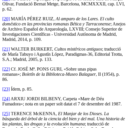
Olivar, Fundació Bernat Metge, Barcelona, MCMXXXII, cap. LVI,
p. 62.
[20]
MARÍA PÉREZ RUIZ,
Al amparo de los Lares. El culto
doméstico en las provincias romanas Bética y Tarraconense
; Anejos
de Archivo Español de Arqueología, LXVIII; Consejo Superior de
Investigaciones Científicas - Universidad Autónoma de Madrid,
Madrid, 2014, p. 109.
[21]
WALTER BURKERT,
Cultos mistéricos antiguos
; traducció
de María Tabuyo i Agustín López, Paradigmas-36, Editorial Trotta,
S.A.; Madrid, 2005, p. 133.
[22]
Cf. JOSÉ Mª. PONS GURI, «Sobre unas pipas
romanas»;
Boletín de la Biblioteca-Museo Balaguer
, II (1954), p.
86.
[23]
Ídem, p. 85.
[24]
ARXIU JORDI BILBENY, Carpeta «Mare de Déu
Fumadora»; nota en un paper solt datat el 7 de desembre del 1987.
[25]
TERENCE McKENNA,
El Manjar de los Dioses. La
búsqueda del árbol de la ciencia del bien y del mal. Una historia de
las plantas, las drogas y la evolución humana
; traducció de