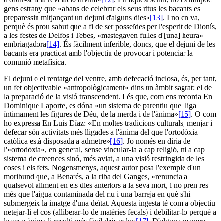
gens estrany que «abans de celebrar els seus ritus les bacants es
preparessin mitjançant un dejuni d'alguns dies»
[13]
. I no en va,
perquè és prou sabut que a fi de ser posseïdes per l'esperit de Dionís,
a les festes de Delfos i Tebes, «mastegaven fulles d'[una] heura»
embriagadora
[14]
. És fàcilment inferible, doncs, que el dejuni de les
bacants era practicat amb l'objectiu de provocar i potenciar la
comunió metafísica.
El dejuni o el rentatge del ventre, amb defecació inclosa, és, per tant,
un fet objectivable «antropològicament» dins un àmbit sagrat: el de
la preparació de la visió transcendent. I és que, com ens recorda En
Dominique Laporte, es dóna «un sistema de parentiu que lliga
íntimament les figures de Déu, de la merda i de l'ànima»
[15]
. O com
ho expressa En Luis Díaz: «En moltes tradicions culturals, menjar i
defecar són activitats més lligades a l'ànima del que l'ortodòxia
catòlica està disposada a admetre»
[16]
. Jo només en diria de
l'«ortodòxia», en general, sense vincular-la a cap religió, ni a cap
sistema de creences sinó, més aviat, a una visió restringida de les
coses i els fets. Nogensmenys, aquest autor posa l'exemple d'un
moribund que, a Benarés, a la riba del Ganges, «renuncia a
qualsevol aliment en els dies anteriors a la seva mort, i no pren res
més que l'aigua contaminada del riu i una barreja en què s'hi
submergeix la imatge d'una deïtat. Aquesta ingesta té com a objectiu
netejar-li el cos (alliberar-lo de matèries fecals) i debilitar-lo perquè a
la seva ànima li resulti més fàcil deixar-lo»
[17]
. D'alguna manera