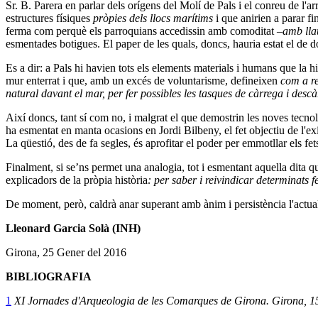
Sr. B. Parera en parlar dels orígens del Molí de Pals i el conreu de l'
estructures físiques
pròpies dels llocs marítims
i que anirien a parar fi
ferma com perquè els parroquians accedissin amb comoditat
–amb llaü
esmentades botigues. El paper de les quals, doncs, hauria estat el de 
Es a dir: a Pals hi havien tots els elements materials i humans que la 
mur enterrat i que, amb un excés de voluntarisme, defineixen
com a r
natural davant el mar, per fer possibles les tasques de càrrega i desc
Així doncs, tant sí com no, i malgrat el que demostrin les noves tecno
ha esmentat en manta ocasions en Jordi Bilbeny, el fet objectiu de l'ex
La qüestió, des de fa segles, és aprofitar el poder per emmotllar els 
Finalment, si se’ns permet una analogia, tot i esmentant aquella dita q
explicadors de la pròpia història
: per saber i reivindicar determinats f
De
moment,
però, caldrà anar superant amb ànim i persistència l'actu
Lleonard Garcia Solà (INH)
Girona, 25 Gener del 2016
BIBLIOGRAFIA
1
XI Jornades d'Arqueologia de les Comarques de Girona. Girona, 1