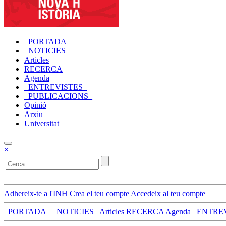
_PORTADA_
_NOTICIES_
Articles
RECERCA
Agenda
_ENTREVISTES_
_PUBLICACIONS_
Opinió
Arxiu
Universitat
×
Adhereix-te a l'INH
Crea el teu compte
Accedeix al teu compte
_PORTADA_
_NOTICIES_
Articles
RECERCA
Agenda
_ENTRE