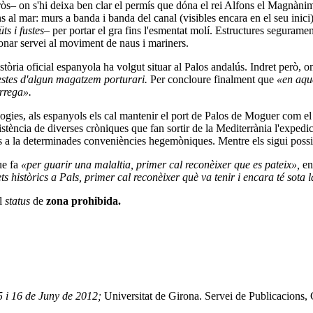
arròs– on s'hi deixa ben clar el permís que dóna el rei Alfons el Magnàni
ns al mar: murs a banda i banda del canal (visibles encara en el seu inici
ts i fustes
– per portar el gra fins l'esmentat molí. Estructures segurament
donar servei al moviment de naus i mariners.
història oficial espanyola ha volgut situar al Palos andalús. Indret però
estes d'algun magatzem porturari.
Per concloure finalment que
«en aque
àrrega».
logies, als espanyols els cal mantenir el port de Palos de Moguer com el
istència de diverses cròniques que fan sortir de la Mediterrània l'expedi
fets a la determinades conveniències hegemòniques. Mentre els sigui possi
ue fa
«per guarir una malaltia, primer cal reconèixer que es pateix»,
en
ets històrics a Pals, primer cal reconèixer què va tenir i encara té sota l
al
status
de
zona prohibida.
5 i 16 de Juny de 2012;
Universitat de Girona. Servei de Publicacions,