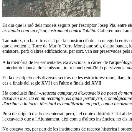
Es diu que la raó dels models seguits per l'escriptor Josep Pla, entre e
assumida com un eficaç instrument contra l'oblit».
Coherentment amb ai
Tanmateix, un barri trossejat per la construcció de la coneguda emisso
que envolten la Torre de Mar (o Torre Mora) que són, d'altra banda, le
emissora, però d'altres edificacions, per sort, van ser preservades pels
A la memòria de les esmentades excavacions, a càrrec de l'arqueòlog
l'interior del tancat de l'emissora, tot reconeixent-t'hi la pervivència «
d
En la descripció dels diversos sectors de les estructures: murs, llars, 
cas a finals del segle XVI i en l'altre a finals del XVII.
I la conclusió final: «
Aquesta campanya d'excavació ha posat de manifes
deixaven inscrita en un rectangle, els quals pertanyen, cronològicam
d'arribar a la torre. Més tard es reutilitzaria, en part, com a recolzame
Pura descripció d'allò desenterrat; però, i el context històric? Tot al 
l'excavació que a l'Ajuntament, així com a d'altres instàncies, no els in
No costava res, per part de les institucions de recerca històrica i pr