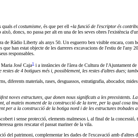
ls quals
el costumisme
, és que per ell «
la funció de l'escriptor és contrib
xò, doncs, no passa per alt en una de les seves obres l'existència d'u
ra de Ràdio Liberty als anys 50. Un esguerro ben visible encara, com ho 
s que han estat objecte de les darreres excavacions de l'estiu de l'any 
 seus responsables.
1
a Maria José Caja
i a instàncies de l'àrea de Cultura de l'Ajuntament de 
e restes de 4 botigues més i, possiblement, les restes d'altres dues; tam
forns, diferents materials, rases, desguassos, estratigrafia, abocador, m
t noves estructures, que donen nous significats a les preexistents. La
ent, al mateix moment de la construcció de la torre, per la qual cosa 
nt per a la construcció de la botiga nord i de les estructures trobades a l
descobert i sense protecció, elements malmesos i, al final de la concessió
teressa gens rescatar el passat mariner de la vila.
otecció del patrimoni, complementar les dades de l'excavació amb d'altre