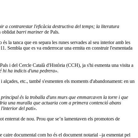
uir a contrarestar l'eficàcia destructiva del temps; la literatura
n oblidat
barri mariner
de Pals.
és la tanca que en separa les runes servades al seu interior amb les
2011. Sembla que es va enderrocar una ermita en construir l'esmentada
Pals i del Cercle Català d'Història (CCH), ja s'hi esmenta una visita a
bé hi ha indicis d'una pedrera».
ides i alçades, etc., també s'esmenten els moments d'abandonament: en un
 principal és la troballa d'uns murs que emmarcaven la torre i que
tindria una muralla que actuaria com a primera contenció abans
'interior del pati».
, tot enterrat de nou. Prou que se’n lamentaven els promotors de
s de caire documental com ho és el document notarial –ja esmentat pel