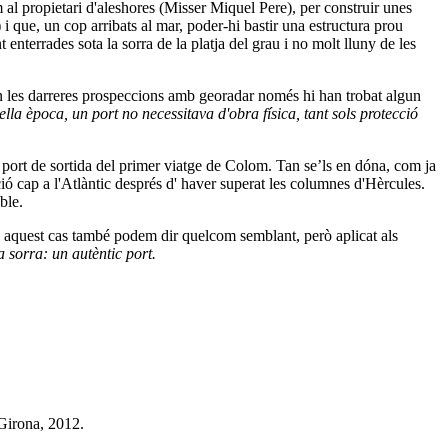
m al propietari d'aleshores (Misser Miquel Pere), per construir unes
) i que, un cop arribats al mar, poder-hi bastir una estructura prou
 enterrades sota la sorra de la platja del grau i no molt lluny de les
, on les darreres prospeccions amb georadar només hi han trobat algun
lla època, un port no necessitava d'obra física, tant sols protecció
 port de sortida del primer viatge de Colom. Tan se’ls en dóna, com ja
ció cap a l'Atlàntic després d' haver superat les columnes d'Hèrcules.
ble.
 aquest cas també podem dir quelcom semblant, però aplicat als
a sorra: un autèntic port.
 Girona, 2012.