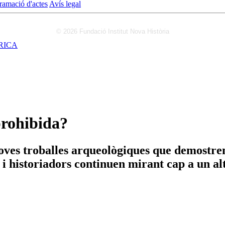
ramació d'actes
Avís legal
© 2026 Fundació Institut Nova Història
RICA
prohibida?
oves troballes arqueològiques que demostren
s i historiadors continuen mirant cap a un al