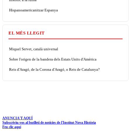
Hispanoamericanitzar Espanya
EL MÉS LLEGIT
Miquel Servet, català universal
Sobre l'origen de la bandera dels Estats Units d'Amèrica
Reis d'Aragó, de la Corona d'Aragó, o Reis de Catalunya?
ANUNCIA'T AQUÍ
Subscriviu-vos al butlletí de notícies de l'Institut Nova Història
Feu clic aquí