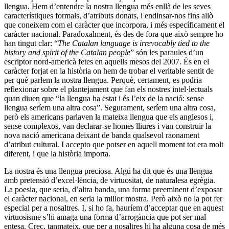
llengua. Hem d’entendre la nostra llengua més enllà de les seves
característiques formals, d’atributs donats, i endinsar-nos fins allò
que coneixem com el caràcter que incorpora, i més específicament el
caràcter nacional. Paradoxalment, és des de fora que això sempre ho
han tingut clar: “
The Catalan language is irrevocably tied to the
history and spirit of the Catalan people
” són les paraules d’un
escriptor nord-americà fetes en aquells mesos del 2007. És en el
caràcter forjat en la història on hem de trobar el veritable sentit de
per què parlem la nostra llengua. Perquè, certament, es podria
reflexionar sobre el plantejament que fan els nostres intel·lectuals
quan diuen que “la llengua ha estat i és l’eix de la nació: sense
llengua seríem una altra cosa”. Segurament, seríem una altra cosa,
però els americans parlaven la mateixa llengua que els anglesos i,
sense complexos, van declarar-se homes lliures i van construir la
nova nació americana deixant de banda qualsevol raonament
d’atribut cultural. I accepto que potser en aquell moment tot era molt
diferent, i que la història importa.
La nostra és una llengua preciosa. Algú ha dit que és una llengua
amb pretensió d’excel·lència, de virtuositat, de naturalesa egrègia.
La poesia, que seria, d’altra banda, una forma preeminent d’exposar
el caràcter nacional, en seria la millor mostra. Però això no la pot fer
especial per a nosaltres. I, si ho fa, hauríem d’acceptar que en aquest
virtuosisme s’hi amaga una forma d’arrogància que pot ser mal
entesa. Crec, tanmateix, que per a nosaltres hi ha alguna cosa de més