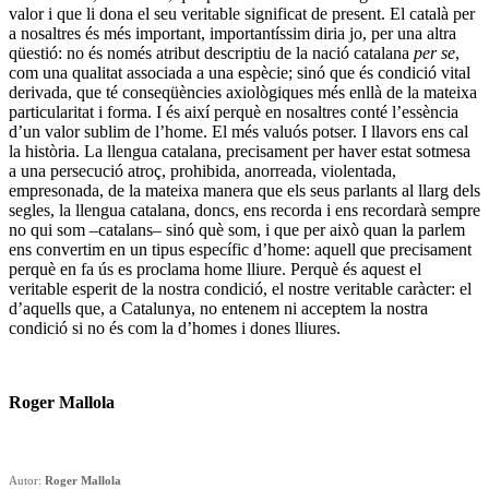
valor i que li dona el seu veritable significat de present. El català per
a nosaltres és més important, importantíssim diria jo, per una altra
qüestió: no és només atribut descriptiu de la nació catalana
per se
,
com una qualitat associada a una espècie; sinó que és condició vital
derivada, que té conseqüències axiològiques més enllà de la mateixa
particularitat i forma. I és així perquè en nosaltres conté l’essència
d’un valor sublim de l’home. El més valuós potser. I llavors ens cal
la història. La llengua catalana, precisament per haver estat sotmesa
a una persecució atroç, prohibida, anorreada, violentada,
empresonada, de la mateixa manera que els seus parlants al llarg dels
segles, la llengua catalana, doncs, ens recorda i ens recordarà sempre
no qui som –catalans– sinó què som, i que per això quan la parlem
ens convertim en un tipus específic d’home: aquell que precisament
perquè en fa ús es proclama home lliure. Perquè és aquest el
veritable esperit de la nostra condició, el nostre veritable caràcter: el
d’aquells que, a Catalunya, no entenem ni acceptem la nostra
condició si no és com la d’homes i dones lliures.
Roger Mallola
Autor:
Roger Mallola