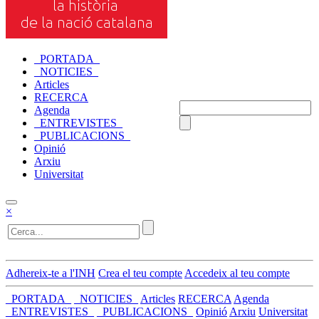
_PORTADA_
_NOTICIES_
Articles
RECERCA
Agenda
_ENTREVISTES_
_PUBLICACIONS_
Opinió
Arxiu
Universitat
×
Adhereix-te a l'INH
Crea el teu compte
Accedeix al teu compte
_PORTADA_
_NOTICIES_
Articles
RECERCA
Agenda
_ENTREVISTES_
_PUBLICACIONS_
Opinió
Arxiu
Universitat