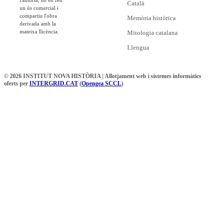
Català
un ús comercial i
compartiu l'obra
Memòria històrica
derivada amb la
mateixa llicència.
Mitologia catalana
Llengua
© 2026 INSTITUT NOVA HISTÒRIA | Allotjament web i sistemes informàtics
oferts per
INTERGRID.CAT
(
Opengea SCCL
)