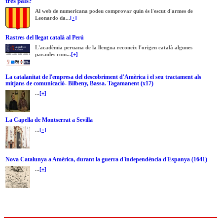
tres pals?
Al web de numericana podeu comprovar quin és l'escut d'armes de
Leonardo da...
[+]
Rastres del llegat català al Perú
L'acadèmia peruana de la llengua reconeix l'origen català algunes
paraules com...
[+]
La catalanitat de l'empresa del descobriment d'Amèrica i el seu tractament als
mitjans de comunicació- Bilbeny, Bassa. Tagamanent (x17)
...
[+]
La Capella de Montserrat a Sevilla
...
[+]
Nova Catalunya a Amèrica, durant la guerra d'independència d'Espanya (1641)
...
[+]