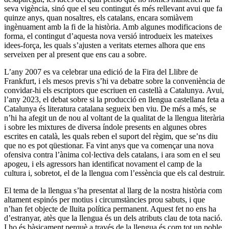
seva vigència, sinó que el seu contingut és més rellevant avui que fa
quinze anys, quan nosaltres, els catalans, encara somiàvem
ingènuament amb la fi de la història. Amb algunes modificacions de
forma, el contingut d’aquesta nova versió introdueix les mateixes
idees-força, les quals s’ajusten a veritats eternes alhora que ens
serveixen per al present que ens cau a sobre.
L’any 2007 es va celebrar una edició de la Fira del Llibre de
Frankfurt, i els mesos previs s’hi va debatre sobre la conveniència de
convidar-hi els escriptors que escriuen en castellà a Catalunya. Avui,
l’any 2023, el debat sobre si la producció en llengua castellana feta a
Catalunya és literatura catalana segueix ben viu. De més a més, se
n’hi ha afegit un de nou al voltant de la qualitat de la llengua literària
i sobre les mixtures de diversa índole presents en algunes obres
escrites en català, les quals reben el suport del règim, que se’ns diu
que no es pot qüestionar. Fa vint anys que va començar una nova
ofensiva contra l’ànima col·lectiva dels catalans, i ara som en el seu
apogeu, i els agressors han identificat novament el camp de la
cultura i, sobretot, el de la llengua com l’essència que els cal destruir.
El tema de la llengua s’ha presentat al llarg de la nostra història com
altament espinós per motius i circumstàncies prou sabuts, i que
n’han fet objecte de lluita política permanent. Aquest fet no ens ha
d’estranyar, atès que la llengua és un dels atributs clau de tota nació.
I ho és bàsicament perquè a través de la llengua és com tot un poble