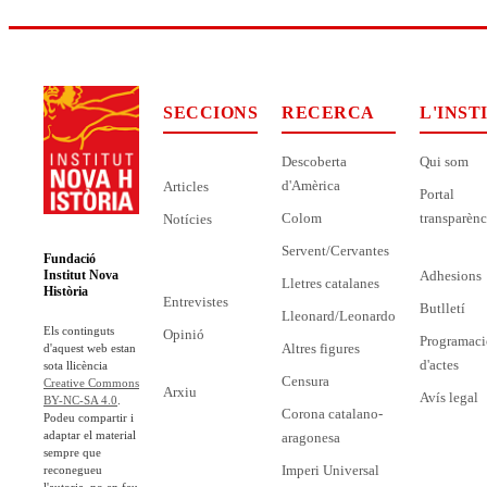
SECCIONS
RECERCA
L'INST
Descoberta
Qui som
d'Amèrica
Articles
Portal
Colom
transparènc
Notícies
Servent/Cervantes
Fundació
Adhesions
Institut Nova
Lletres catalanes
Història
Entrevistes
Butlletí
Lleonard/Leonardo
Els continguts
Opinió
Programaci
Altres figures
d'aquest web estan
d'actes
sota llicència
Censura
Creative Commons
Arxiu
Avís legal
BY-NC-SA 4.0
.
Corona catalano-
Podeu compartir i
adaptar el material
aragonesa
sempre que
Imperi Universal
reconegueu
l'autoria, no en feu