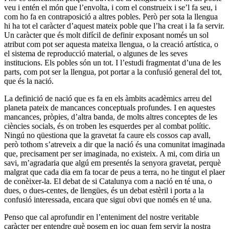
veu i entén el món que l’envolta, i com el construeix i se’l fa seu, i
com ho fa en contraposició a altres pobles. Però per sota la llengua
hi ha tot el caràcter d’aquest mateix poble que l’ha creat i la fa servir.
Un caràcter que és molt difícil de definir exposant només un sol
atribut com pot ser aquesta mateixa llengua, o la creació artística, o
el sistema de reproducció material, o algunes de les seves
institucions. Els pobles són un tot. I l’estudi fragmentat d’una de les
parts, com pot ser la llengua, pot portar a la confusió general del tot,
que és la nació.
La definició de nació que es fa en els àmbits acadèmics arreu del
planeta pateix de mancances conceptuals profundes. I en aquestes
mancances, pròpies, d’altra banda, de molts altres conceptes de les
ciències socials, és on troben les esquerdes per al combat polític.
Ningú no qüestiona que la gravetat fa caure els cossos cap avall,
però tothom s’atreveix a dir que la nació és una comunitat imaginada
que, precisament per ser imaginada, no existeix. A mi, com diria un
savi, m’agradaria que algú em presentés la senyora gravetat, perquè
malgrat que cada dia em fa tocar de peus a terra, no he tingut el plaer
de conèixer-la. El debat de si Catalunya com a nació en té una, o
dues, o dues-centes, de llengües, és un debat estèril i porta a la
confusió interessada, encara que sigui obvi que només en té una.
Penso que cal aprofundir en l’enteniment del nostre veritable
caràcter per entendre què posem en joc quan fem servir la nostra