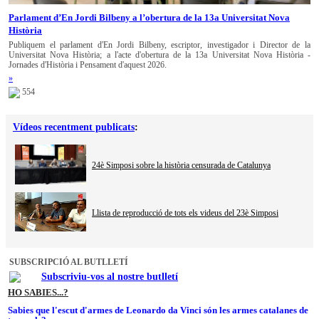
Parlament d’En Jordi Bilbeny a l’obertura de la 13a Universitat Nova
Història
Publiquem el parlament d'En Jordi Bilbeny, escriptor, investigador i Director de la
Universitat Nova Història; a l'acte d'obertura de la 13a Universitat Nova Història -
Jornades d'Història i Pensament d'aquest 2026.
»
554
Vídeos recentment publicats
:
24è Simposi sobre la història censurada de Catalunya
Llista de reproducció de tots els videus del 23è Simposi
SUBSCRIPCIÓ AL BUTLLETÍ
Subscriviu-vos al nostre butlletí
HO SABIES...?
Sabies que l'escut d'armes de Leonardo da Vinci són les armes catalanes de