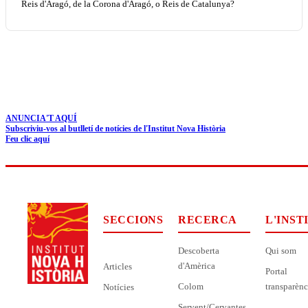
Reis d'Aragó, de la Corona d'Aragó, o Reis de Catalunya?
ANUNCIA'T AQUÍ
Subscriviu-vos al butlletí de notícies de l'Institut Nova Història
Feu clic aquí
SECCIONS
RECERCA
L'INST
Descoberta
Qui som
d'Amèrica
Articles
Portal
Colom
transparènc
Notícies
Servent/Cervantes