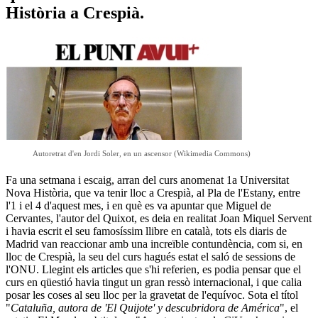
Història a Crespià.
Autoretrat d'en Jordi Soler, en un ascensor (Wikimedia Commons)
Fa una setmana i escaig, arran del curs anomenat 1a Universitat
Nova Història, que va tenir lloc a Crespià, al Pla de l'Estany, entre
l'1 i el 4 d'aquest mes, i en què es va apuntar que Miguel de
Cervantes, l'autor del Quixot, es deia en realitat Joan Miquel Servent
i havia escrit el seu famosíssim llibre en català, tots els diaris de
Madrid van reaccionar amb una increïble contundència, com si, en
lloc de Crespià, la seu del curs hagués estat el saló de sessions de
l'ONU. Llegint els articles que s'hi referien, es podia pensar que el
curs en qüestió havia tingut un gran ressò internacional, i que calia
posar les coses al seu lloc per la gravetat de l'equívoc. Sota el títol
"
Cataluña, autora de 'El Quijote' y descubridora de América
", el