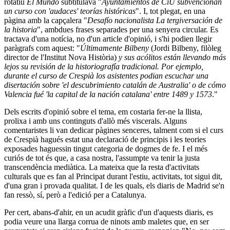
rotatiu
El Mundo
subtitulava "
Ayuntamientos de CiU subvencionan
un curso con 'audaces' teorías históricas
". I, tot plegat, en una
pàgina amb la capçalera "
Desafío nacionalista La tergiversación de
la historia
", ambdues frases separades per una senyera circular. Es
tractava d'una notícia, no d'un article d'opinió, i s'hi podien llegir
paràgrafs com aquest: "
Últimamente Bilbeny
(Jordi Bilbeny, filòleg
director de l'Institut Nova Història)
y sus acólitos están llevando más
lejos su revisión de la historiografía tradicional. Por ejemplo,
durante el curso de Crespià
los asistentes podian escuchar una
disertación sobre 'el descubrimiento catalán de Australia' o de cómo
Valencia fué 'la capital de la nación catalana' entre 1489 y 1573
."
Dels escrits d'opinió sobre el tema, em costaria fer-ne la llista,
prolixa i amb uns continguts d'allò més viscerals. Alguns
comentaristes li van dedicar pàgines senceres, talment com si el curs
de Crespià hagués estat una declaració de principis i les teories
exposades haguessin tingut categoria de dogmes de fe. I el més
curiós de tot és que, a casa nostra, l'assumpte va tenir la justa
transcendència mediàtica. La mateixa que la resta d'activitats
culturals que es fan al Principat durant l'estiu, activitats, tot sigui dit,
d'una gran i provada qualitat. I de les quals, els diaris de Madrid se'n
fan ressò, sí, però a l'edició per a Catalunya.
Per cert, abans-d'ahir, en un acudit gràfic d'un d'aquests diaris, es
podia veure una llarga corrua de ninots amb maletes que, en ser