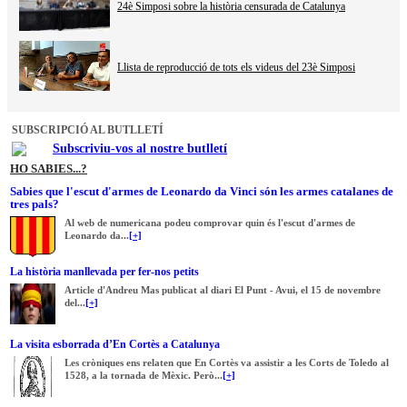
24è Simposi sobre la història censurada de Catalunya
Llista de reproducció de tots els videus del 23è Simposi
SUBSCRIPCIÓ AL BUTLLETÍ
Subscriviu-vos al nostre butlletí
HO SABIES...?
Sabies que l'escut d'armes de Leonardo da Vinci són les armes catalanes de
tres pals?
Al web de numericana podeu comprovar quin és l'escut d'armes de
Leonardo da...
[+]
La història manllevada per fer-nos petits
Article d'Andreu Mas publicat al diari El Punt - Avui, el 15 de novembre
del...
[+]
La visita esborrada d’En Cortès a Catalunya
Les cròniques ens relaten que En Cortès va assistir a les Corts de Toledo al
1528, a la tornada de Mèxic. Però...
[+]