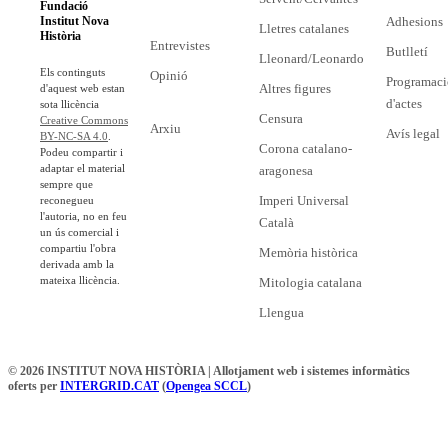
Fundació
Adhesions
Institut Nova
Lletres catalanes
Història
Entrevistes
Butlletí
Lleonard/Leonardo
Els continguts
Opinió
Programaci
Altres figures
d'aquest web estan
d'actes
sota llicència
Censura
Creative Commons
Arxiu
Avís legal
BY-NC-SA 4.0
.
Corona catalano-
Podeu compartir i
adaptar el material
aragonesa
sempre que
Imperi Universal
reconegueu
l'autoria, no en feu
Català
un ús comercial i
compartiu l'obra
Memòria històrica
derivada amb la
mateixa llicència.
Mitologia catalana
Llengua
© 2026 INSTITUT NOVA HISTÒRIA | Allotjament web i sistemes informàtics
oferts per
INTERGRID.CAT
(
Opengea SCCL
)