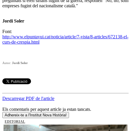
preguntats si eren sirians fugint de la guerra, responien "No, no; som
empreses fugint del nacionalisme català."
Jordi Soler
Font:
http://www.elpuntavui.cat/noticia/article/7-vista/8-articles/672138-el-
curs-de-crespia.html
Autor:
Jordi Soler
Descarregar PDF de l'article
Els comentaris per aquest article ja estan tancats.
Adhereix-te a l'Institut Nova Història!
EDITORIAL