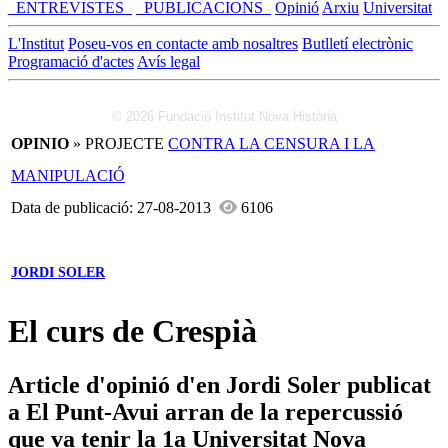
_ENTREVISTES_
_PUBLICACIONS_
Opinió
Arxiu
Universitat
L'Institut
Poseu-vos en contacte amb nosaltres
Butlletí electrònic
Programació d'actes
Avís legal
© 2026 Fundació Institut Nova Història
OPINIO
» PROJECTE
CONTRA LA CENSURA I LA
MANIPULACIÓ
Data de publicació: 27-08-2013
6106
JORDI SOLER
El curs de Crespià
Article d'opinió d'en Jordi Soler publicat
a El Punt-Avui arran de la repercussió
que va tenir la 1a Universitat Nova