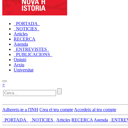
_PORTADA_
_NOTICIES_
Articles
RECERCA
Agenda
_ENTREVISTES_
_PUBLICACIONS_
Opinió
Arxiu
Universitat
×
Adhereix-te a l'INH
Crea el teu compte
Accedeix al teu compte
_PORTADA_
_NOTICIES_
Articles
RECERCA
Agenda
_ENTRE