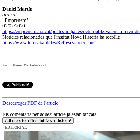
Daniel Martín
ara.cat
"Emprenem"
02/02/2020
https://emprenem.ara.cat/petites-mitjanes/petit-poble-valencia-reiv
Notícies relacionades que l'institut Nova Història ha recollit:
https://www.inh.cat/articles/Refrescs-americans'
Autor:
Daniel Martin/ara.cat
Descarregar PDF de l'article
Els comentaris per aquest article ja estan tancats.
Adhereix-te a l'Institut Nova Història!
EDITORIAL