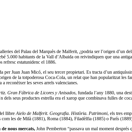
alleries del Palau del Marquès de Malferit, ¿podria ser l’origen d’un 
airebé 5.000 habitants de la Vall d’Albaida on reivindiquen que una anti
s refresc estatunidenc el 1886.
gida per Juan Juan Micó, el seu tercer propietari. Es tracta d’un antiquíss
’origen de la totpoderosa Coca-Cola, un relat que han popularitzat les fa
a reconèixer les seves arrels valencianes.
rtiz. Gran Fábrica de Licores y Anisados
, fundada l’any 1880, una desti
Un dels seus productes estrella era el xarop que combinava fulles de coc
del llibre
Aielo de Malferit. Geografia. Història. Patrimoni
, els tres em
es com les de Milà (1881), Roma (1884), Filadèlfia (1885) o París (1889
ca de nous mercats,
John Pemberton “passava un mal moment després que l