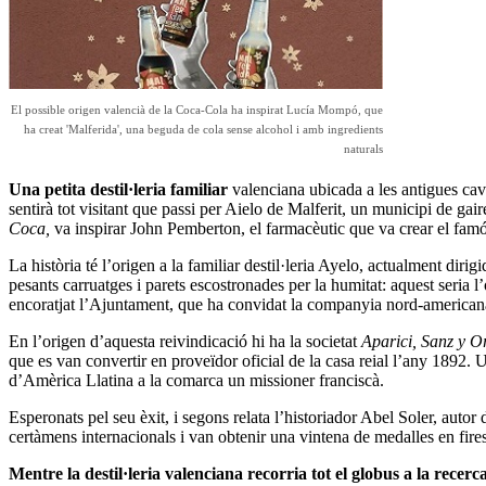
El possible origen valencià de la Coca-Cola ha inspirat Lucía Mompó, que
ha creat 'Malferida', una beguda de cola sense alcohol i amb ingredients
naturals
Una petita destil·leria familiar
valenciana ubicada a les antigues cav
sentirà tot visitant que passi per Aielo de Malferit, un municipi de g
Coca,
va inspirar John Pemberton, el farmacèutic que va crear el famó
La història té l’origen a la familiar destil·leria Ayelo, actualment diri
pesants carruatges i parets escostronades per la humitat: aquest seria l
encoratjat l’Ajuntament, que ha convidat la companyia nord-americana 
En l’origen d’aquesta reivindicació hi ha la societat
Aparici, Sanz y O
que es van convertir en proveïdor oficial de la casa reial l’any 1892. 
d’Amèrica Llatina a la comarca un missioner franciscà.
Esperonats pel seu èxit, i segons relata l’historiador Abel Soler, autor 
certàmens internacionals i van obtenir una vintena de medalles en fir
Mentre la destil·leria valenciana recorria tot el globus a la recer