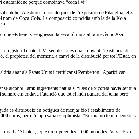
ri estatunidenc perquè combinava “coca i vi”.
bstitutiu. Aleshores, i poc després de l’exposició de Filadèlfia, el 8
 el nom de Coca-Cola. La composició coincidia amb la de la Kola-
cià.
ar que els hereus venguessin la seva fórmula al farmacèutic Asa
 i registrar la patent. Va ser aleshores quan, davant l’existència de
 el propietari del moment, a canvi de la distribució per tot l’Estat, en
ldria anar als Estats Units i certificar si Pemberton i Aparici van
se alcohol i amb ingredients naturals. “Des de xicoteta havia sentit a
 i sempre em cridava l’atenció que tot el món parlara del tema però
da es distribueix en botigues de menjar bio i establiments de
.000 euros, però l’empresària és optimista. “Encara no tenim beneficis
la Vall d’Albaida, i que no superen les 2.000 ampolles l’any. “Està