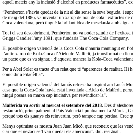
aquell mateix any la inclusió d’alcohol en productes farmacèutics”, e
“Pemberton s’havia quedat de la nit al dia sense la seva beguda, i supo
de maig del 1886, va inventar un xarop de nou de cola i extractes de
Coca valenciana, però tingué la brillant idea de mesclar-la amb aigua de
Tot i el seu descobriment, Pemberton no va poder gaudir de l’exitosa 
Griggs Candler l’any 1891, que fundaria The Coca-Cola Company.
El possible origen valencià de la Coca-Cola s’hauria mantingut en l’obli
l’antic xarop de Kola-Coca d’Aielo de Malferit, ja transformat en licor
un pacte que es va signar, i d’aquesta manera la Kola-Coca valencia
Per a Abel Soler es tracta d’un relat que té “aparences de realitat. Hi
coincidir a Filadèlfia”.
El possible origen valencià del famós refresc ha inspirat ara Lucía Mo
casa que la Coca-Cola havia estat inventada a Aielo de Malferit, perqu
ningú posara en marxa cap iniciativa per reivindicar-la”.
Malferida va sortir al mercat el setembre del 2018
. Des d’aleshore
restauració, principalment al País Valencià i puntualment a Múrcia, Gr
perquè tots els guanys els reinvertim, però tampoc cap pèrdua. Crec q
Menys optimista es mostra Juan Juan Micó, que reconeix que les vendes
clar que el negoci se’l van quedar els americans”, diu, resignat.-