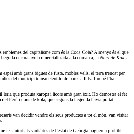
dels emblemes del capitalisme com és la Coca-Cola? Almenys és el que
ga beguda encara avui comercialitzada a la comarca, la
Nuez de Kola-
im espai amb grans bigues de fusta, mobles vells, el terra trencat per
mílies del municipi transmetent-lo de pares a fills. També l’ha
l·leria que produïa xarops i licors amb gran èxit. Ho demostra el fet
a del Perú i nous de kola, que segons la llegenda havia portat
presaris van decidir vendre els seus productes a tot el món, van visitar
)
.
es autoritats sanitàries de l’estat de Geòrgia hagueren prohibit