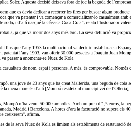
xplica Soler. Aquesta decisió deixava fora de joc la beguda de l’empresa
sem que es devia dedicar a recórrer les fires per buscar algun producte su
 coca que va patentar i va començar a comercialitzar-lo casualment amb
 soda, i d’allí nasqué la clàssica Coca-Cola”, relata l’historiador valen
troballa, ja que va morir dos anys més tard. La seva defunció va propici
t fins que l’any 1953 la multinacional va decidir instal·lar-se a Espanya
 i patentat l’any 1903, van oferir 30.000 pessetes a Joaquín Juan Mompó,
na va passar a anomenar-se Nuez de Kola.
 ha casualitats de nom, espai i persones. A més, és comprovable. Només ca
mpó, una jove de 23 anys que ha creat Malferida, una beguda de cola sen
è la meua mare és d’allí [Mompó resideix al municipi veí de l’Olleria],
s, Mompó n’ha venut 50.000 ampolles. Amb un preu d’1,5 euros, la begu
anada, Madrid i Barcelona. A hores d’ara la facturació no supera els 40
ue creixerem”, afirma.
 de la seva Nuez de Kola es limiten als establiments de restauració de 