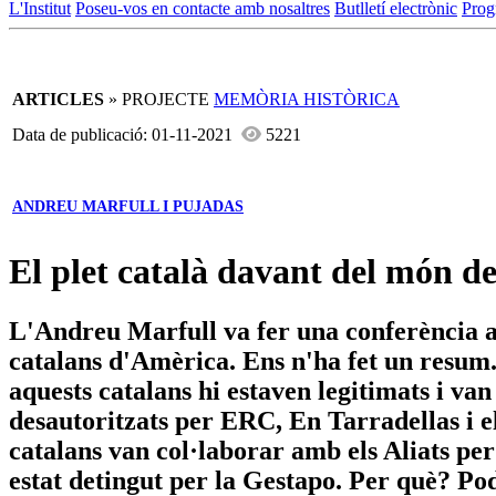
L'Institut
Poseu-vos en contacte amb nosaltres
Butlletí electrònic
Prog
ARTICLES
» PROJECTE
MEMÒRIA HISTÒRICA
Data de publicació: 01-11-2021
5221
ANDREU MARFULL I PUJADAS
El plet català davant del món d
L'Andreu Marfull va fer una conferència a 
catalans d'Amèrica. Ens n'ha fet un resum.
aquests catalans hi estaven legitimats i v
desautoritzats per ERC, En Tarradellas i e
catalans van col·laborar amb els Aliats per
estat detingut per la Gestapo. Per què? Pode