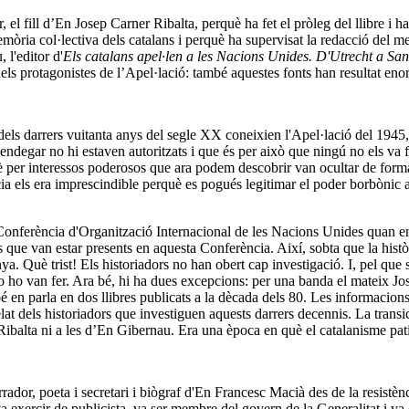
 fill d’En Josep Carner Ribalta, perquè ha fet el pròleg del llibre i ha ti
ria col·lectiva dels catalans i perquè ha supervisat la redacció del meu
 l'editor d'
Els catalans apel·len a les Nacions Unides. D'Utrecht a Sa
dels protagonistes de l’Apel·lació: també aquestes fonts han resultat en
 dels darrers vuitanta anys del segle XX coneixien l'Apel·lació del 1945,
ndegar no hi estaven autoritzats i que és per això que ningú no els va fe
er interessos poderosos que ara podem descobrir van ocultar de forma con
ia els era imprescindible perquè es pogués legitimar el poder borbònic 
Conferència d'Organització Internacional de les Nacions Unides quan enc
que van estar presents en aquesta Conferència. Així, sobta que la histò
nya. Què trist! Els historiadors no han obert cap investigació. I, pel que 
 no ho van fer. Ara bé, hi ha dues excepcions: per una banda el mateix Jo
 en parla en dos llibres publicats a la dècada dels 80. Les informacions
lat dels historiadors que investiguen aquests darrers decennis. La tran
Ribalta ni a les d’En Gibernau. Era una època en què el catalanisme pat
dor, poeta i secretari i biògraf d'En Francesc Macià des de la resistència
 exercir de publicista, va ser membre del govern de la Generalitat i va d