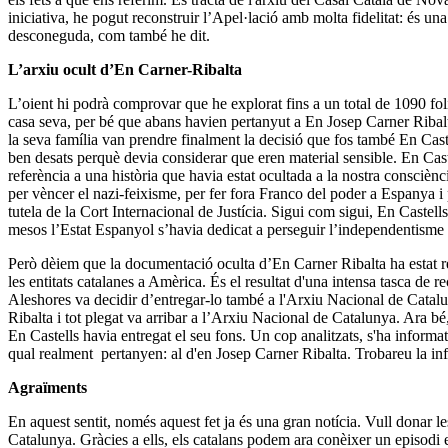
iniciativa, he pogut reconstruir l’Apel·lació amb molta fidelitat: és un
desconeguda, com també he dit.
L’arxiu ocult d’En Carner-Ribalta
L’oient hi podrà comprovar que he explorat fins a un total de 1090 fol
casa seva, per bé que abans havien pertanyut a En Josep Carner Ribalta
la seva família van prendre finalment la decisió que fos també En Cast
ben desats perquè devia considerar que eren material sensible. En Castel
referència a una història que havia estat ocultada a la nostra conscièn
per vèncer el nazi-feixisme, per fer fora Franco del poder a Espanya i 
tutela de la Cort Internacional de Justícia. Sigui com sigui, En Castell
mesos l’Estat Espanyol s’havia dedicat a perseguir l’independentisme c
Però dèiem que la documentació oculta d’En Carner Ribalta ha estat re
les entitats catalanes a Amèrica. És el resultat d'una intensa tasca de r
Aleshores va decidir d’entregar-lo també a l'Arxiu Nacional de Catalu
Ribalta i tot plegat va arribar a l’Arxiu Nacional de Catalunya. Ara bé,
En Castells havia entregat el seu fons. Un cop analitzats, s'ha informat 
qual realment pertanyen: al d'en Josep Carner Ribalta. Trobareu la inf
Agraïments
En aquest sentit, només aquest fet ja és una gran notícia. Vull donar l
Catalunya. Gràcies a ells, els catalans podem ara conèixer un episodi ex