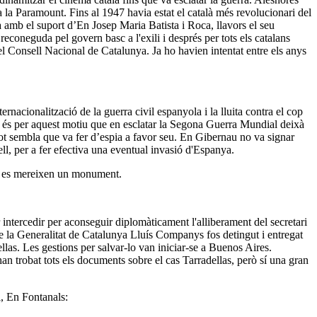
a la Paramount. Fins al 1947 havia estat el català més revolucionari del
 amb el suport d’En Josep Maria Batista i Roca, llavors el seu
 reconeguda pel govern basc a l'exili i després per tots els catalans
l Consell Nacional de Catalunya. Ja ho havien intentat entre els anys
acionalització de la guerra civil espanyola i la lluita contra el cop
 I és per aquest motiu que en esclatar la Segona Guerra Mundial deixà
 tot sembla que va fer d’espia a favor seu. En Gibernau no va signar
ell, per a fer efectiva una eventual invasió d'Espanya.
da es mereixen un monument.
 intercedir per aconseguir diplomàticament l'alliberament del secretari
e la Generalitat de Catalunya Lluís Companys fos detingut i entregat
llas. Les gestions per salvar-lo van iniciar-se a Buenos Aires.
n trobat tots els documents sobre el cas Tarradellas, però sí una gran
l, En Fontanals: