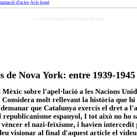
ramació d'actes
Avís legal
© 2026 Fundació Institut Nova Història
es de Nova York: entre 1939-1945
Mèxic sobre l'apel·lació a les Nacions Unide
 Considera molt rellevant la història que h
an demanar que Catalunya exercís el dret a l
l republicanisme espanyol, I tot això no ho
 vèncer el nazi-feixisme, i havien intercedit
u visionar al final d'aquest article el videu