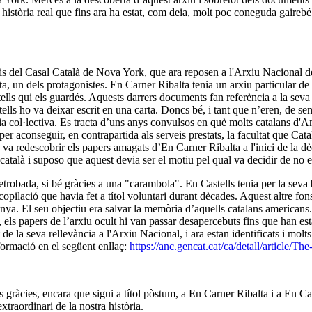
a història real que fins ara ha estat, com deia, molt poc coneguda gairebé
is del Casal Català de Nova York, que ara reposen a l'Arxiu Nacional de 
, un dels protagonistes. En Carner Ribalta tenia un arxiu particular de 
ells qui els guardés. Aquests darrers documents fan referència a la seva
ls ho va deixar escrit en una carta. Doncs bé, i tant que n’eren, de sens
cia col·lectiva. Es tracta d’uns anys convulsos en què molts catalans d'A
per aconseguir, en contrapartida als serveis prestats, la facultat que C
s va redescobrir els papers amagats d’En Carner Ribalta a l'inici de la d
atalà i suposo que aquest devia ser el motiu pel qual va decidir de no en
trobada, si bé gràcies a una "carambola". En Castells tenia per la sev
ecopilació que havia fet a títol voluntari durant dècades. Aquest altre fo
nya. El seu objectiu era salvar la memòria d’aquells catalans americans
 els papers de l’arxiu ocult hi van passar desapercebuts fins que han est
de la seva rellevància a l'Arxiu Nacional, i ara estan identificats i molts
ormació en el següent enllaç:
https://anc.gencat.cat/ca/detall/article/Th
es gràcies, encara que sigui a títol pòstum, a En Carner Ribalta i a En C
traordinari de la nostra història.