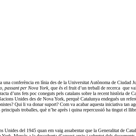
ra una conferència en línia des de la Universitat Autònoma de Ciudad Ju
co, passant per Nova York,
que és el fruit d’un treball de recerca que va
racta d’uns fets poc coneguts pels catalans sobre la recent història de 
les Nacions Unides des de Nova York, perquè Catalunya endegués un refe
istes? Qui li va donar suport? Com va acabar aquesta iniciativa tan ago
principals troballes, què n’he après i quina repercussió ha tingut el llibr
ns Unides del 1945 quan em vaig assabentar que la Generalitat de Catal
va York. Mercès a la descoberta d’aquest arxiu i sobretot dels documents