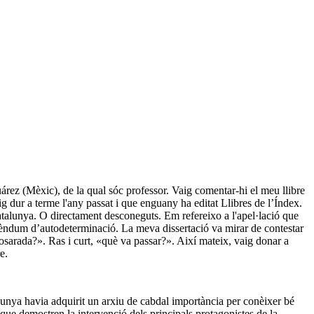
árez (Mèxic), de la qual sóc professor. Vaig comentar-hi el meu llibre
ig dur a terme l'any passat i que enguany ha editat Llibres de l’Índex.
Catalunya. O directament desconeguts. Em refereixo a l'apel·lació que
rèndum d’autodeterminació. La meva dissertació va mirar de contestar
sarada?». Ras i curt, «què va passar?». Així mateix, vaig donar a
e.
unya havia adquirit un arxiu de cabdal importància per conèixer bé
 que demostren la intervenció dels principals protagonistes de la