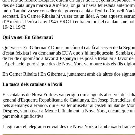
des de Catalunya marxa a Amèrica, on ja hi havia fet estada anteriormen
món. També va ser conseller del govern català a l'exili o Consell Naci
secretari. En Carner-Ribalta hi va ser tot un líder. A tota aquesta estru
d’Amèrica. Però a l'any 1945 ERC hi entra en joc i el catalanisme pol
1942 i 1943.
Qui va ser En Gibernau?
Qui va ser En Gibernau? Doncs un cònsol català al servei de la Segona 
d'estat feixista i va demanar als EUA que s’hi impliquessin. Sembla qu
de fer de diplomàtic a favor d’Espanya i es posà a treballar a favor de
l'Apel·lació, però sí que des de Nova York va moure tots els fils diplom
En Carner Ribalta i En Gibernau, juntament amb els altres dos signan
La tasca dels catalans a l’exili
Els catalans de Nova York es van erigir com a agents al servei dels ali
general d'Esquerra Republicana de Catalunya, En Josep Tarradellas, de
pels alemanys a Franco, qui el va fer afusellar al castell militar de M
Després, van passar a Mèxic i, finalment, a Nova York, encara que uns 
part molt significativa.
Llegiu ara el telegrama enviat des de Nova York a l'ambaixada francesa