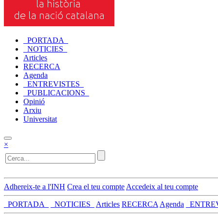
_PORTADA_
_NOTICIES_
Articles
RECERCA
Agenda
_ENTREVISTES_
_PUBLICACIONS_
Opinió
Arxiu
Universitat
×
Adhereix-te a l'INH
Crea el teu compte
Accedeix al teu compte
_PORTADA_
_NOTICIES_
Articles
RECERCA
Agenda
_ENTRE