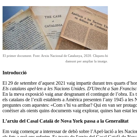
El primer document. Font: Arxiu Nacional de Catalunya, 2020. Cliqueu-hi
damunt per ampliar la imatge.
Introducció
El 29 de setembre d’aquest 2021 vaig impartir durant tres quarts d’ho
Els catalans apel·len a les Nacions Unides. D'Utrecht a San Francis
En la meva exposició vaig anar desgranant el contingut de l’obra. Es t
els catalans de l’exili establerts a Amèrica presenten l’any 1945 a 
preguntes com aquestes: «Com s’hi va arribar? Qui en van ser protagon
conèixer als oients quins documents vaig explorar, quines han estat les 
L’arxiu del Casal Català de Nova York passa a la Generalitat
Em vaig començar a interessar de debò sobre l’Apel·lació a les Nacio
els fets a què ens referim. Es tracta de l'arxiu del Casal Català de No