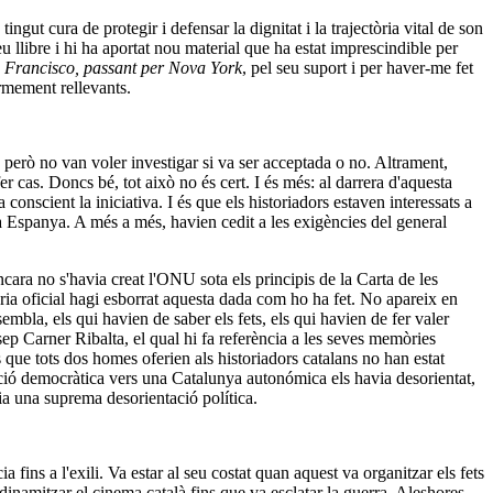
ngut cura de protegir i defensar la dignitat i la trajectòria vital de son
 llibre i hi ha aportat nou material que ha estat imprescindible per
n Francisco, passant per Nova York
, pel seu suport i per haver-me fet
ormement rellevants.
 però no van voler investigar si va ser acceptada o no. Altrament,
r cas. Doncs bé, tot això no és cert. I és més: al darrera d'aquesta
scient la iniciativa. I és que els historiadors estaven interessats a
a Espanya. A més a més, havien cedit a les exigències del general
ara no s'havia creat l'ONU sota els principis de la Carta de les
ria oficial hagi esborrat aquesta dada com ho ha fet. No apareix en
sembla, els qui havien de saber els fets, els qui havien de fer valer
sep Carner Ribalta, el qual hi fa referència a les seves memòries
 que tots dos homes oferien als historiadors catalans no han estat
sició democràtica vers una Catalunya autonómica els havia desorientat,
ia una suprema desorientació política.
 fins a l'exili. Va estar al seu costat quan aquest va organitzar els fets
inamitzar el cinema català fins que va esclatar la guerra. Aleshores