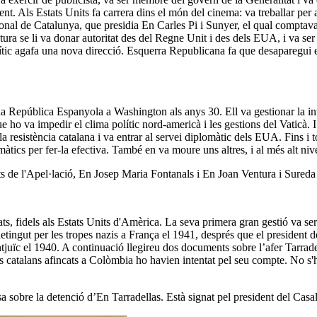
t. Als Estats Units fa carrera dins el món del cinema: va treballar per 
onal de Catalunya, que presidia En Carles Pi i Sunyer, el qual comptava
ctura se li va donar autoritat des del Regne Unit i des dels EUA, i va ser
ític agafa una nova direcció. Esquerra Republicana fa que desaparegui e
República Espanyola a Washington als anys 30. Ell va gestionar la intern
e ho va impedir el clima polític nord-americà i les gestions del Vaticà.
 la resistència catalana i va entrar al servei diplomàtic dels EUA. Fins i
àtics per fer-la efectiva. També en va moure uns altres, i al més alt niv
ts de l'Apel·lació, En Josep Maria Fontanals i En Joan Ventura i Sure
ats, fidels als Estats Units d'Amèrica. La seva primera gran gestió va ser
tingut per les tropes nazis a França el 1941, després que el president d
ontjuïc el 1940. A continuació llegireu dos documents sobre l’afer Tarrade
catalans afincats a Colòmbia ho havien intentat pel seu compte. No s'ha
 sobre la detenció d’En Tarradellas. Està signat pel president del Casa