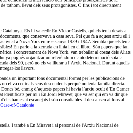
 de tothom, llevat dels seus protagonistes. O fins i tot directament
Catalunya. Els hi va cedir En Víctor Castells, qui els tenia desats a
documents, que conservava a casa seva. Pel que fa a aquest arxiu ell i
 activitat a Nova York entre els anys 1939 i 1947. Sembla que els tenia
ibles! En parlo a la xerrada en línia i en el llibre. Són papers que fan
mèrica, i concretament de Nova York, van treballar al costat dels Aliats
atalunya pogués organitzar un referèndum d'autodeterminació sota la
ècada dels 90, però no els va lliurar a l’Arxiu Nacional. Durant aquells
tregar-los llavors.
a banda un important fons documental format per les publicacions de
ns no el va cedir als seus descendents perquè no tenia família directa.
. Doncs bé, enmig d’aquests papers hi havia l’arxiu ocult d’En Carner
at identificats per mi i En Jordi Miravet, que va ser qui em va dir que
 d'ells han estat escanejats i són consultables. I descansen al fons al
e-Case-of-Catalonia
astells. I també a En Miravet i al personal de l'Arxiu Nacional de