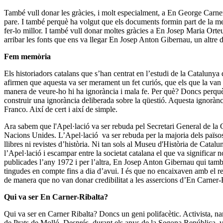
També vull donar les gràcies, i molt especialment, a En George Carner, el
pare. I també perquè ha volgut que els documents formin part de la memò
fer-lo millor. I també vull donar moltes gràcies a En Josep Maria Orteu,
arribar les fonts que ens va llegar En Josep Anton Gibernau, un altre 
Fem memòria
Els historiadors catalans que s’han centrat en l’estudi de la Catalunya
afirmen que aquesta va ser merament un fet curiós, que els que la van e
manera de veure-ho hi ha ignorància i mala fe. Per què? Doncs perquè p
construir una ignorància deliberada sobre la qüestió. Aquesta ignorànc
Franco. Així de cert i així de simple.
Ara sabem que l'Apel·lació va ser rebuda pel Secretari General de la 
Nacions Unides. L’Apel·lació va ser rebuda per la majoria dels països 
llibres ni revistes d’història. Ni tan sols al Museu d'Història de Catalu
l’Apel·lació i escampar entre la societat catalana el que va significar
publicades l’any 1972 i per l’altra, En Josep Anton Gibernau qui també
tingudes en compte fins a dia d’avui. I és que no encaixaven amb el re
de manera que no van donar credibilitat a les assercions d’En Carner-
Qui va ser En Carner-Ribalta?
Qui va ser en Carner Ribalta? Doncs un geni polifacètic. Activista, narra
de Prats de Molló. Després, durant els anys de la Segona República, va