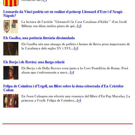
Leonardo da Vinci podria ser en realitat el príncep Lleonard d'Este i d'Aragó-
Nàpols?
La lectura de l'article "Lleonard i la Casa Catalana d'Itàlia'" d'en Jordi
Bilbeny ens dóna moltes pistes de qui...
[+]
Els Gualba, una potència literària dissimulada
Els Gualba són una nissaga de polítics i homes de lletra prou importants de
la Catalunya dels segles XV i XVI....
[+]
Els Borja i els Rovira: una llarga relació
Els Borja i els Della Rovere eren junts a la Cort Pontifícia de Roma. Però
abans que s'enfrontessin a mort...
[+]
Felipa de Coïmbra i d'Urgell, un llibre sobre la dona esborrada d'En Cristòfor
Colom
En Joan Calsapeu ens ofereix una ressenya del llibre d'En Pep Mayolas, La
princesa a l’exili. Felipa de Coïmbra...
[+]