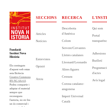
SECCIONS
RECERCA
L'INST
Descoberta
Qui som
d'Amèrica
Articles
Portal
Colom
transparènc
Notícies
Servent/Cervantes
Fundació
Adhesions
Institut Nova
Lletres catalanes
Història
Entrevistes
Butlletí
Lleonard/Leonardo
Els continguts
Opinió
Programaci
Altres figures
d'aquest web estan
d'actes
sota llicència
Censura
Creative Commons
Arxiu
Avís legal
BY-NC-SA 4.0
.
Corona catalano-
Podeu compartir i
adaptar el material
aragonesa
sempre que
Imperi Universal
reconegueu
l'autoria, no en feu
Català
un ús comercial i