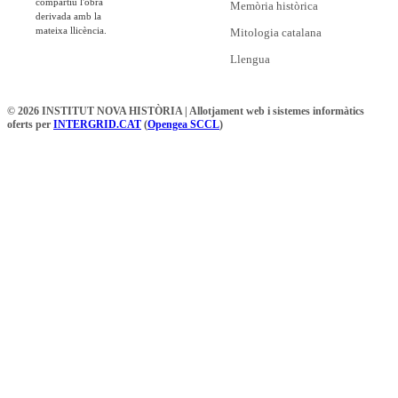
compartiu l'obra
Memòria històrica
derivada amb la
mateixa llicència.
Mitologia catalana
Llengua
© 2026 INSTITUT NOVA HISTÒRIA | Allotjament web i sistemes informàtics
oferts per
INTERGRID.CAT
(
Opengea SCCL
)