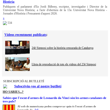
Història
Publiquem el parlament d'En Jordi Bilbeny, escriptor, investigador i Director de la
Universitat Nova Història; a l'acte d'obertura de la 13a Universitat Nova Història -
Jornades d'Història i Pensament d'aquest 2026.
»
534
Vídeos recentment publicats
:
24è Simposi sobre la història censurada de Catalunya
Llista de reproducció de tots els videus del 23è Simposi
SUBSCRIPCIÓ AL BUTLLETÍ
Subscriviu-vos al nostre butlletí
HO SABIES...?
Sabies que l'escut d'armes de Leonardo da Vinci són les armes catalanes de
tres pals?
Al web de numericana podeu comprovar quin és l'escut d'armes de
Leonardo da...
[+]