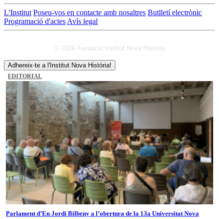
L'Institut
Poseu-vos en contacte amb nosaltres
Butlletí electrònic
Programació d'actes
Avís legal
© 2026 Fundació Institut Nova Història
Adhereix-te a l'Institut Nova Història!
EDITORIAL
Parlament d’En Jordi Bilbeny a l’obertura de la 13a Universitat Nova