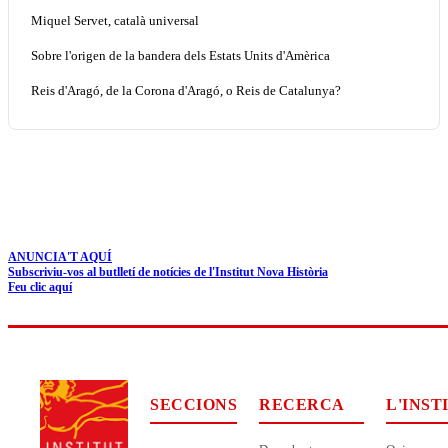
Miquel Servet, català universal
Sobre l'origen de la bandera dels Estats Units d'Amèrica
Reis d'Aragó, de la Corona d'Aragó, o Reis de Catalunya?
ANUNCIA'T AQUÍ
Subscriviu-vos al butlletí de notícies de l'Institut Nova Història
Feu clic aquí
SECCIONS
RECERCA
L'INST