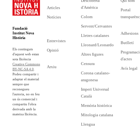
Descoberta
Qui som
d'Amèrica
Articles
Portal
Colom
transparènc
Notícies
Servent/Cervantes
Fundació
Adhesions
Institut Nova
Lletres catalanes
Història
Entrevistes
Butlletí
Lleonard/Leonardo
Els continguts
Opinió
Programaci
Altres figures
d'aquest web estan
d'actes
sota llicència
Censura
Creative Commons
Arxiu
Avís legal
BY-NC-SA 4.0
.
Corona catalano-
Podeu compartir i
adaptar el material
aragonesa
sempre que
Imperi Universal
reconegueu
l'autoria, no en feu
Català
un ús comercial i
compartiu l'obra
Memòria històrica
derivada amb la
mateixa llicència.
Mitologia catalana
Llengua