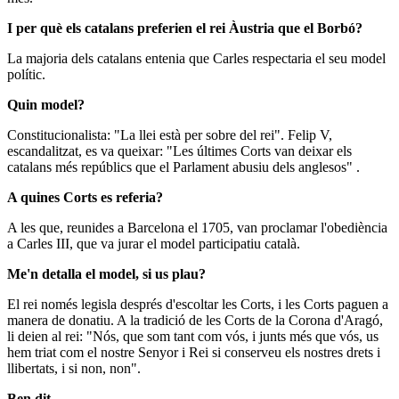
I per què els catalans preferien el rei Àustria que el Borbó?
La majoria dels catalans entenia que Carles respectaria el seu model
polític.
Quin model?
Constitucionalista: "La llei està per sobre del rei". Felip V,
escandalitzat, es va queixar: "Les últimes Corts van deixar els
catalans més repúblics que el Parlament abusiu dels anglesos" .
A quines Corts es referia?
A les que, reunides a Barcelona el 1705, van proclamar l'obediència
a Carles III, que va jurar el model participatiu català.
Me'n detalla el model, si us plau?
El rei només legisla després d'escoltar les Corts, i les Corts paguen a
manera de donatiu. A la tradició de les Corts de la Corona d'Aragó,
li deien al rei: "Nós, que som tant com vós, i junts més que vós, us
hem triat com el nostre Senyor i Rei si conserveu els nostres drets i
llibertats, i si non, non".
Ben dit.