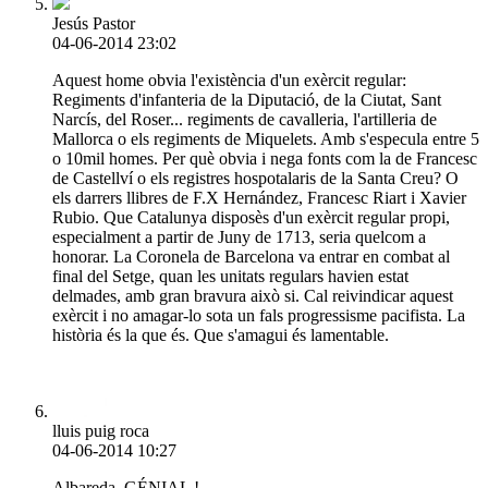
Jesús Pastor
04-06-2014 23:02
Aquest home obvia l'existència d'un exèrcit regular:
Regiments d'infanteria de la Diputació, de la Ciutat, Sant
Narcís, del Roser... regiments de cavalleria, l'artilleria de
Mallorca o els regiments de Miquelets. Amb s'especula entre 5
o 10mil homes. Per què obvia i nega fonts com la de Francesc
de Castellví o els registres hospotalaris de la Santa Creu? O
els darrers llibres de F.X Hernández, Francesc Riart i Xavier
Rubio. Que Catalunya disposès d'un exèrcit regular propi,
especialment a partir de Juny de 1713, seria quelcom a
honorar. La Coronela de Barcelona va entrar en combat al
final del Setge, quan les unitats regulars havien estat
delmades, amb gran bravura això si. Cal reivindicar aquest
exèrcit i no amagar-lo sota un fals progressisme pacifista. La
història és la que és. Que s'amagui és lamentable.
lluis puig roca
04-06-2014 10:27
Albareda, GÉNIAL !