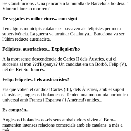
les Constitucions . Una pancarta a la muralla de Barcelona ho deia: "
Viurem lliures o morirem".
De vegades és millor viure... com sigui
I en alguns municipis catalans es passaven als felipistes per mera
supervivència. La guerra va arruïnar Catalunya... Barcelona va ser
l'últim reducte austriacista.
Felipistes, austriacistes... Expliqui-m'ho
A la mort sense descendència de Carles II dels Àustries, qui el
succeiria al tron ??d'Espanya? Un candidat era un Borbó, Felip (V),
nét del Rei Sol francès.
Felip: felipistes. I els austriacistes?
Els que volien el candidat Carles (III), dels Àustries, amb el suport
d'austríacs, anglesos i holandesos. Temien una monarquia borbònica
universal amb França i Espanya ( i Amèrica!) unides...
Es comprèn...
Anglesos i holandesos –els seus ambaixadors vivien al Born–
mantenien intenses relacions comercials amb els catalans, a més a
més.