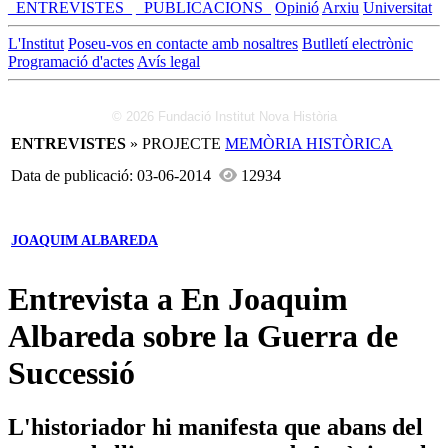
_ENTREVISTES_
_PUBLICACIONS_
Opinió
Arxiu
Universitat
L'Institut
Poseu-vos en contacte amb nosaltres
Butlletí electrònic
Programació d'actes
Avís legal
© 2026 Fundació Institut Nova Història
ENTREVISTES
» PROJECTE
MEMÒRIA HISTÒRICA
Data de publicació: 03-06-2014
12934
JOAQUIM ALBAREDA
Entrevista a En Joaquim
Albareda sobre la Guerra de
Successió
L'historiador hi manifesta que abans del