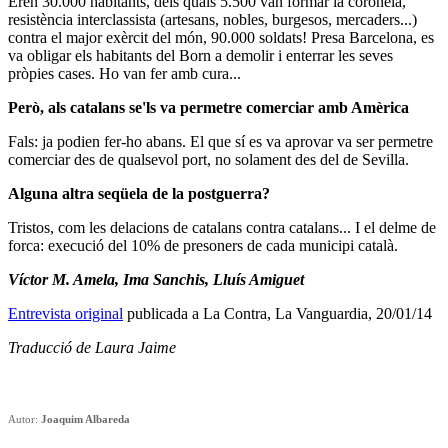
Eren 30.000 habitants, dels quals 5.500 van formar la coronela,
resistència interclassista (artesans, nobles, burgesos, mercaders...)
contra el major exèrcit del món, 90.000 soldats! Presa Barcelona, es
va obligar els habitants del Born a demolir i enterrar les seves
pròpies cases. Ho van fer amb cura...
Però, als catalans se'ls va permetre comerciar amb Amèrica
Fals: ja podien fer-ho abans. El que sí es va aprovar va ser permetre
comerciar des de qualsevol port, no solament des del de Sevilla.
Alguna altra seqüela de la postguerra?
Tristos, com les delacions de catalans contra catalans... I el delme de
forca: execució del 10% de presoners de cada municipi català.
Víctor M. Amela, Ima Sanchis, Lluís Amiguet
Entrevista original
publicada a La Contra, La Vanguardia, 20/01/14
Traducció de Laura Jaime
Autor:
Joaquim Albareda