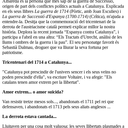
Albareda és la persona que més sap de la guerra de Successió,
origen de part dels conflictes polítics actuals a Catalunya. Explicada
en els seus llibres
La guerra de 1714
(Pòrtic, amb Joan Esculies) i
La guerra de Successió d'Espanya (1700-1714)
(Crítica), m'ajuda a
entendre-la. Desitja que la commemoració del tricentenari de la
derrota de l'austriacisme català permeti explicar millor la nostra
història. Deplora la recent jornada “Espanya contra Catalunya”, i
participa a l'abril en una altra: “Els Tractats d'Utrecht, anàlisi de les
llums i ombres de la guerra i la pau”. El seu personatge favorit és
Sebastià Dalmau, droguer que va lliurar la seva fortuna per
patriotisme.
Tricentenari del 1714 a Catalunya...
"Catalunya pot prescindir de l'univers sencer i els seus veïns no
poden prescindir d'ella", va escriure Voltaire, i va afegir: "Els
catalans tenen amor extrem per la llibertat".
Amor extrem... o amor suïcida?
Van resistir tretze mesos sols..., abandonats el 1711 pel rei que
defensaven, i abandonats el 1713 pels seus aliats anglesos ...
La derrota estava cantada...
Lluitaven per una cosa molt valuosa: les seves llibertats plasmades a