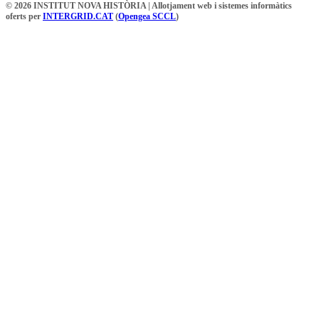
© 2026 INSTITUT NOVA HISTÒRIA | Allotjament web i sistemes informàtics
oferts per
INTERGRID.CAT
(
Opengea SCCL
)