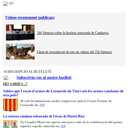
567
Vídeos recentment publicats
:
24è Simposi sobre la història censurada de Catalunya
Llista de reproducció de tots els videus del 23è Simposi
SUBSCRIPCIÓ AL BUTLLETÍ
Subscriviu-vos al nostre butlletí
HO SABIES...?
Sabies que l'escut d'armes de Leonardo da Vinci són les armes catalanes de
tres pals?
Al web de numericana podeu comprovar quin és l'escut d'armes de
Leonardo da...
[+]
La senyera catalana esborrada de l'escut de Puerto Rico
En Leandre Martí ens aporta una prova més de la reelaboració del passat,
aquesta vegada centrada en...
[+]