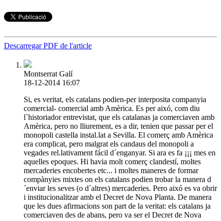
Descarregar PDF de l'article
Montserrat Galí
18-12-2014 16:07
Si, es veritat, els catalans podien-per interposita companyia
comercial- comercial amb Amèrica. Es per aixó, com diu
l`historiador entrevistat, que els catalanas ja comerciaven amb
Amèrica, pero no lliurement, es a dir, tenien que passar per el
monopoli castella instal.lat a Sevilla. El comerç amb Amèrica
era complicat, pero malgrat els candaus del monopoli a
vegades rel.lativament fácil d´enganyar. Si ara es fa ¡¡¡ mes en
aquelles epoques. Hi havia molt comerç clandestí, moltes
mercaderies encobertes etc... i moltes maneres de formar
compànyies mixtes on els catalans podien trobar la manera d
´enviar les seves (o d´altres) mercaderies. Pero aixó es va obrir
i institucionalitzar amb el Decret de Nova Planta. De manera
que les dues afirmacions son part de la veritat: els catalans ja
comerciaven des de abans, pero va ser el Decret de Nova