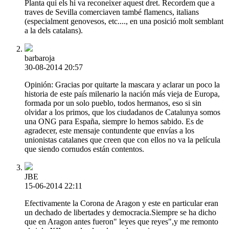
Planta qui els hi va reconeixer aquest dret. Recordem que a
traves de Sevilla comerciaven també flamencs, italians
(especialment genovesos, etc...., en una posició molt semblant
a la dels catalans).
barbaroja
30-08-2014 20:57
Opinión: Gracias por quitarte la mascara y aclarar un poco la
historia de este país milenario la nación más vieja de Europa,
formada por un solo pueblo, todos hermanos, eso si sin
olvidar a los primos, que los ciudadanos de Catalunya somos
una ONG para España, siempre lo hemos sabido. Es de
agradecer, este mensaje contundente que envías a los
unionistas catalanes que creen que con ellos no va la película
que siendo cornudos están contentos.
JBE
15-06-2014 22:11
Efectivamente la Corona de Aragon y este en particular eran
un dechado de libertades y democracia.Siempre se ha dicho
que en Aragon antes fueron" leyes que reyes",y me remonto