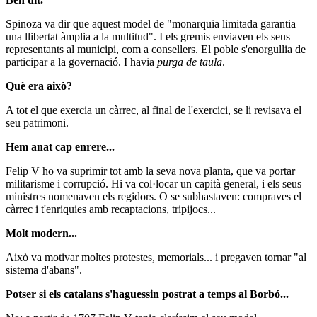
Spinoza va dir que aquest model de "monarquia limitada garantia
una llibertat àmplia a la multitud". I els gremis enviaven els seus
representants al municipi, com a consellers. El poble s'enorgullia de
participar a la governació. I havia
purga de taula
.
Què era això?
A tot el que exercia un càrrec, al final de l'exercici, se li revisava el
seu patrimoni.
Hem anat cap enrere...
Felip V ho va suprimir tot amb la seva nova planta, que va portar
militarisme i corrupció. Hi va col·locar un capità general, i els seus
ministres nomenaven els regidors. O se subhastaven: compraves el
càrrec i t'enriquies amb recaptacions, tripijocs...
Molt modern...
Això va motivar moltes protestes, memorials... i pregaven tornar "al
sistema d'abans".
Potser si els catalans s'haguessin postrat a temps al Borbó...