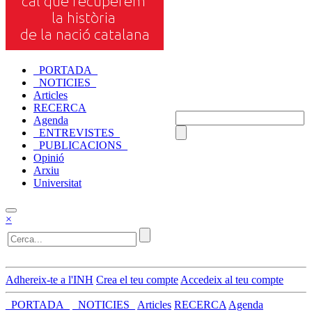
_PORTADA_
_NOTICIES_
Articles
RECERCA
Agenda
_ENTREVISTES_
_PUBLICACIONS_
Opinió
Arxiu
Universitat
×
Adhereix-te a l'INH
Crea el teu compte
Accedeix al teu compte
_PORTADA_
_NOTICIES_
Articles
RECERCA
Agenda