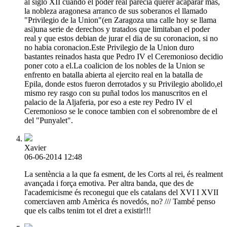
al siglo XII cuando el poder real parecia querer acaparar mas,
la nobleza aragonesa arranco de sus soberanos el llamado
"Privilegio de la Union"(en Zaragoza una calle hoy se llama
asi)una serie de derechos y tratados que limitaban el poder
real y que estos debian de jurar el dia de su coronacion, si no
no habia coronacion.Este Privilegio de la Union duro
bastantes reinados hasta que Pedro IV el Ceremonioso decidio
poner coto a el.La coalicion de los nobles de la Union se
enfrento en batalla abierta al ejercito real en la batalla de
Epila, donde estos fueron derrotados y su Privilegio abolido,el
mismo rey rasgo con su puñal todos los manuscritos en el
palacio de la Aljaferia, por eso a este rey Pedro IV el
Ceremonioso se le conoce tambien con el sobrenombre de el
del "Punyalet".
Xavier
06-06-2014 12:48
La sentència a la que fa esment, de les Corts al rei, és realment
avançada i força emotiva. Per altra banda, que des de
l'academicisme és reconegui que els catalans del XVI I XVII
comerciaven amb Amèrica és novedós, no? /// També penso
que els calbs tenim tot el dret a existir!!!