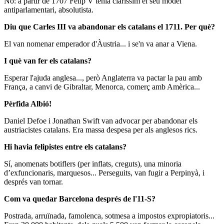
No: a partir de 1707 Felip V tenia claríssim el seu model
antiparlamentari, absolutista.
Diu que Carles III va abandonar els catalans el 1711. Per què?
El van nomenar emperador d'Àustria... i se'n va anar a Viena.
I què van fer els catalans?
Esperar l'ajuda anglesa..., però Anglaterra va pactar la pau amb
França, a canvi de Gibraltar, Menorca, comerç amb Amèrica...
Pèrfida Albió!
Daniel Defoe i Jonathan Swift van advocar per abandonar els
austriacistes catalans. Era massa despesa per als anglesos rics.
Hi havia felipistes entre els catalans?
Sí, anomenats botiflers (per inflats, creguts), una minoria
d’exfuncionaris, marquesos... Perseguits, van fugir a Perpinyà, i
després van tornar.
Com va quedar Barcelona després de l'11-S?
Postrada, arruïnada, famolenca, sotmesa a impostos expropiatoris...