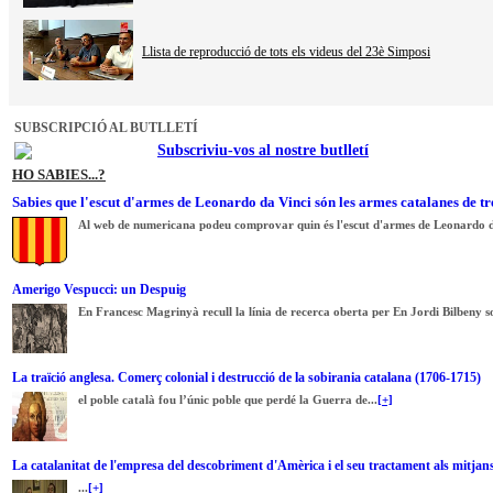
Llista de reproducció de tots els videus del 23è Simposi
SUBSCRIPCIÓ AL BUTLLETÍ
Subscriviu-vos al nostre butlletí
HO SABIES...?
Sabies que l'escut d'armes de Leonardo da Vinci són les armes catalanes de tr
Al web de numericana podeu comprovar quin és l'escut d'armes de Leonardo d
Amerigo Vespucci: un Despuig
En Francesc Magrinyà recull la línia de recerca oberta per En Jordi Bilbeny sob
La traïció anglesa. Comerç colonial i destrucció de la sobirania catalana (1706-1715)
el poble català fou l’únic poble que perdé la Guerra de...
[+]
La catalanitat de l'empresa del descobriment d'Amèrica i el seu tractament als mitja
...
[+]