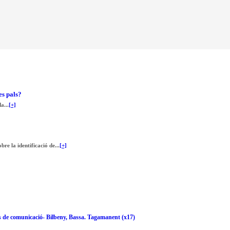
es pals?
a...
[+]
re la identificació de...
[+]
ns de comunicació- Bilbeny, Bassa. Tagamanent (x17)