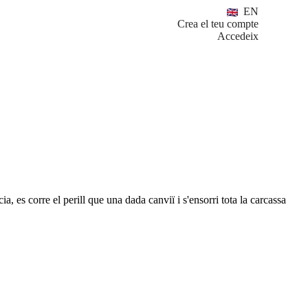
EN
Crea el teu compte
Accedeix
, es corre el perill que una dada canviï i s'ensorri tota la carcassa