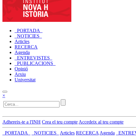
_PORTADA_
_NOTICIES_
Articles
RECERCA
Agenda
_ENTREVISTES_
_PUBLICACIONS_
Opinió
Arxiu
Universitat
×
Adhereix-te a l'INH
Crea el teu compte
Accedeix al teu compte
_PORTADA_
_NOTICIES_
Articles
RECERCA
Agenda
_ENTRE