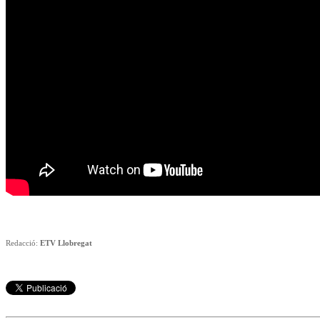
Redacció:
ETV Llobregat