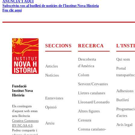
ANUNCIA'T AQUÍ
Subscriviu-vos al butlletí de notícies de l'Institut Nova Història
Feu clic aquí
SECCIONS
RECERCA
L'INST
Descoberta
Qui som
d'Amèrica
Articles
Portal
Colom
transparènc
Notícies
Servent/Cervantes
Fundació
Adhesions
Institut Nova
Lletres catalanes
Història
Entrevistes
Butlletí
Lleonard/Leonardo
Els continguts
Opinió
Programaci
Altres figures
d'aquest web estan
d'actes
sota llicència
Censura
Creative Commons
Arxiu
Avís legal
BY-NC-SA 4.0
.
Corona catalano-
Podeu compartir i
adaptar el material