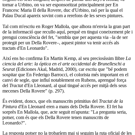
tornar a Urbino, on va ser esponsoritzat principalment per En
Francesc Maria II della Rovere, duc d'Urbino, raó per la qual el
Palau Ducal apareix sovint com a rerefons de les seves pintures.
Tal com m'escriu en Roger Mallola, que alhora m'envia la gran part
de la informació que recullo aquí, perquè en tingui coneixement ple i
prengui consciència del fet, "sembla que per aquesta via –la de ser
protegit per un Della Rovere–, aquest pintor va tenir accés als
tractats d'En Leonardo".
Així ens ho confirma En Martin Kemp, al seu preciosíssim llibre
La
ciencia del arte: la óptica en el arte occidental de Brunelleschi a
Seurat
(Ediciones Akal, Madrid, 2000), car escriu que "bé podem
sospitar que En Federigo Barrocci, el colorista més important en el
canvi de segle, que influí notablement en Rubens, aprengué força
del
Tractat
d'En Lleonard, al qual tingué accés per mitjà dels seus
mecenes Della Rovere" (p. 297).
És evident, doncs, que els manuscrits primitius del
Tractat de la
Pintura
d'En Lleonard eren a mans dels Della Rovere. El fet ha
sorprès En Mallola, que, acte seguit m'apunta: "La pregunta seria,
potser, com és que els Della Rovere tenen manuscrits de
Leonardo?".
La resposta potser no la trobaríem mai si seguim la ruta oficial de les