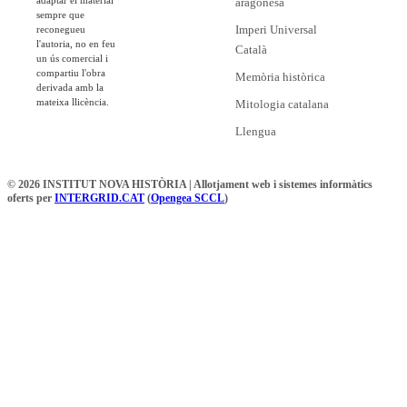
aragonesa
sempre que
Imperi Universal
reconegueu
l'autoria, no en feu
Català
un ús comercial i
compartiu l'obra
Memòria històrica
derivada amb la
mateixa llicència.
Mitologia catalana
Llengua
© 2026 INSTITUT NOVA HISTÒRIA | Allotjament web i sistemes informàtics
oferts per
INTERGRID.CAT
(
Opengea SCCL
)