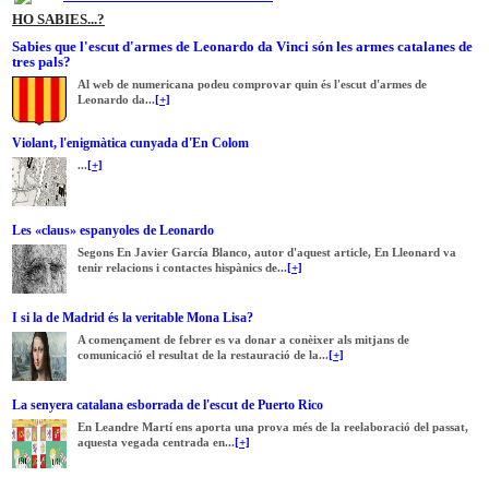
HO SABIES...?
Sabies que l'escut d'armes de Leonardo da Vinci són les armes catalanes de
tres pals?
Al web de numericana podeu comprovar quin és l'escut d'armes de
Leonardo da...
[+]
Violant, l'enigmàtica cunyada d'En Colom
...
[+]
Les «claus» espanyoles de Leonardo
Segons En Javier García Blanco, autor d'aquest article, En Lleonard va
tenir relacions i contactes hispànics de...
[+]
I si la de Madrid és la veritable Mona Lisa?
A començament de febrer es va donar a conèixer als mitjans de
comunicació el resultat de la restauració de la...
[+]
La senyera catalana esborrada de l'escut de Puerto Rico
En Leandre Martí ens aporta una prova més de la reelaboració del passat,
aquesta vegada centrada en...
[+]