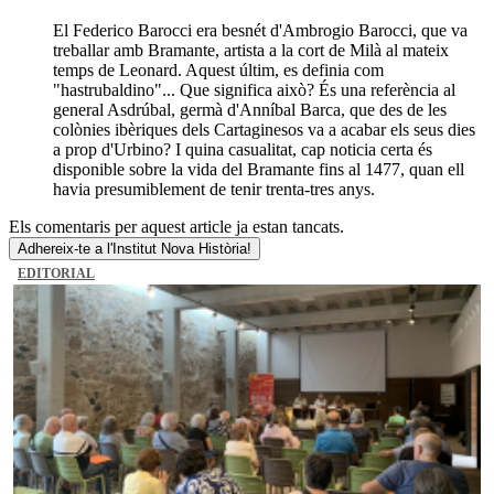
El Federico Barocci era besnét d'Ambrogio Barocci, que va
treballar amb Bramante, artista a la cort de Milà al mateix
temps de Leonard. Aquest últim, es definia com
"hastrubaldino"... Que significa això? És una referència al
general Asdrúbal, germà d'Anníbal Barca, que des de les
colònies ibèriques dels Cartaginesos va a acabar els seus dies
a prop d'Urbino? I quina casualitat, cap noticia certa és
disponible sobre la vida del Bramante fins al 1477, quan ell
havia presumiblement de tenir trenta-tres anys.
Els comentaris per aquest article ja estan tancats.
Adhereix-te a l'Institut Nova Història!
EDITORIAL