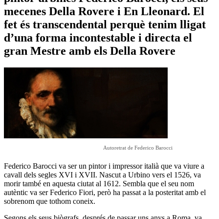
mecenes Della Rovere i En Lleonard. El
fet és transcendental perquè tenim lligat
d’una forma incontestable i directa el
gran Mestre amb els Della Rovere
Autoretrat de Federico Barocci
Federico Barocci va ser un pintor i impressor italià que va viure a
cavall dels segles XVI i XVII. Nascut a Urbino vers el 1526, va
morir també en aquesta ciutat al 1612. Sembla que el seu nom
autèntic va ser Federico Fiori, però ha passat a la posteritat amb el
sobrenom que tothom coneix.
Segons els seus biògrafs, després de passar uns anys a Roma, va