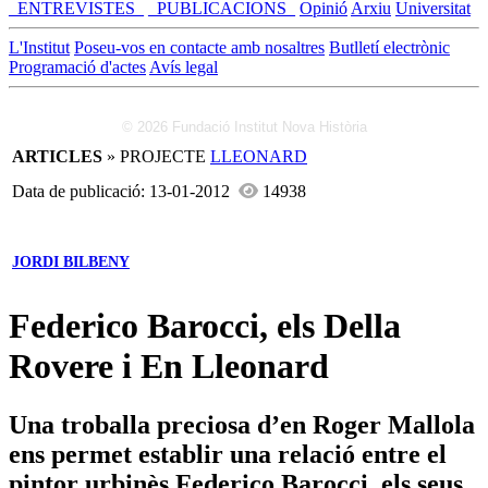
_ENTREVISTES_
_PUBLICACIONS_
Opinió
Arxiu
Universitat
L'Institut
Poseu-vos en contacte amb nosaltres
Butlletí electrònic
Programació d'actes
Avís legal
© 2026 Fundació Institut Nova Història
ARTICLES
» PROJECTE
LLEONARD
Data de publicació: 13-01-2012
14938
JORDI BILBENY
Federico Barocci, els Della
Rovere i En Lleonard
Una troballa preciosa d’en Roger Mallola
ens permet establir una relació entre el
pintor urbinès Federico Barocci, els seus