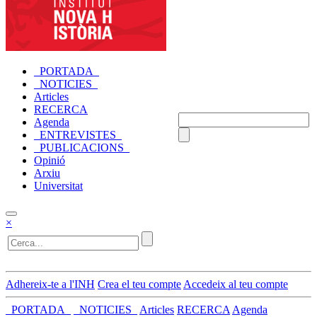
_PORTADA_
_NOTICIES_
Articles
RECERCA
Agenda
_ENTREVISTES_
_PUBLICACIONS_
Opinió
Arxiu
Universitat
×
Adhereix-te a l'INH
Crea el teu compte
Accedeix al teu compte
_PORTADA_
_NOTICIES_
Articles
RECERCA
Agenda