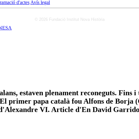
ramació d'actes
Avís legal
© 2026 Fundació Institut Nova Història
NESA
lans, estaven plenament reconeguts. Fins i 
El primer papa català fou Alfons de Borja (C
 d'Alexandre VI. Article d'En David Garrid