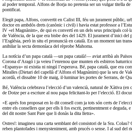
al poder temporal. Alfons de Borja no pretenia ser un vulgar titella d
pontificat.
Elegit papa, Alfons, convertit en Calixt III, féu un jurament públic, ur
doctor en ambdós drets (canònic i civil) i havia estat professor a l’Est
IV «el Magnànim», de qui es convertí en un dels seus principals col·la
de València, de la que era bisbe des del 1429. El jurament d’inici del p
l’Església, però in situ el pronuncià en català. En un moment tan transce
anihilar la secta demoníaca del rèprobe Mahoma.
La notícia d’un papa català ―un papa català!― aviat arribà als Països
Corona d’Aragó i ja veieu l’enrenou que munten els esbirros baturrico
«Espanya» ni existia ni ningú l’esperava. Bé, papa català, que era com 
Miralles (Dietari del capellà d’Alfons el Magnànim) que la seu de Valè
acordà, el dissabte 10 de maig, il·luminar les portes de Serrans, de Qua
Bé, València celebrava l’elecció d’un valencià, natural de Xàtiva (en 
de Dotze per a escriure al nou papa felicitant-lo per l’elecció. El doc
«E aprés fon proposat en lo dit consell com ja tots són certs de l’elecc
entre els consellers que per ells li fos escrit, pertinentment e deguda, e
del dit nostre Sant Pare que li donàs la dita lletra».
Ostres!: imagineu una carta semblant del consistori de la Sra. Colau? O
reben plantofades i menysteniment, amb prucés o sense. I al sud del r