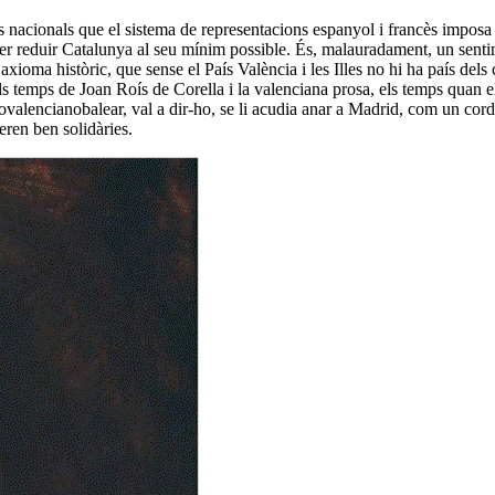
s nacionals que el sistema de representacions espanyol i francès imposa
 per reduir Catalunya al seu mínim possible. És, malauradament, un senti
xioma històric, que sense el País València i les Illes no hi ha país del
 temps de Joan Roís de Corella i la valenciana prosa, els temps quan e
anovalencianobalear, val a dir-ho, se li acudia anar a Madrid, com un co
eren ben solidàries.