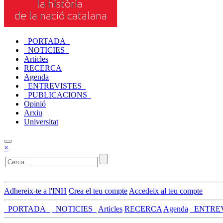
_PORTADA_
_NOTICIES_
Articles
RECERCA
Agenda
_ENTREVISTES_
_PUBLICACIONS_
Opinió
Arxiu
Universitat
×
Adhereix-te a l'INH
Crea el teu compte
Accedeix al teu compte
_PORTADA_
_NOTICIES_
Articles
RECERCA
Agenda
_ENTRE