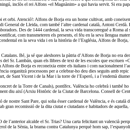
e ningú, inclòs el rei Alfons «el Magnànim» a qui havia servit. Si era p
bi et orbi. Atenció!: Alfons de Borja era un home cultivat, amb coneixement
udi General de Lleida, com també l’altre cardenal català, Antoni Cerdà. Hav
boradors. Des de 1444 cardenal, la seva vida transcorregué a Roma al ser
ontificat, com transmeteren els presents, el féu en la seva llengua matern
ndental en la seva vida i en la història de l’Església, Alfons de Borja, Ca
 Catalans. Bé, ja sé que aleshores la pàtria d’Alfons de Borja no era 
s del Sr. Lambán, quan els llibres de text de les escoles que escriuen 
Alfons de Borja es reconeixia entre els italians i com nacionalment l’ads
ncia organitzà processons per a celebrar-ho deu dies seguits amb repic 
rt, de Sant Vicent i de la Mar i la torre de l’Esperó, i a l’endemà diumen
concret de la Torre de Canals), pontífex. València ho celebrà i també h
ument diu així (Arxiu Històric de la Ciutat de Barcelona. Consell de Cent
ió de nostre Sant Pare, qui solia ésser cardenal de València, e és català 
 ab gran recomissió de la dita ciutat e ciutadans e habitadors de aquella, 
 de l’anterior alcalde el Sr. Trias? Una carta felicitant un valencià perq
ierol de la Sènia, la brama contra Catalunya perquè hom sap, l’espanyo