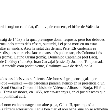
d i sorgí un candidat, d'antuvi, de consens, el bisbe de València
maig de 1453), a la qual pretengué donar resposta, però fou debades.
ntal dels temps dels cèsars, sucumbí, i el papa morí en un estat
tre en vindria. Així ha sigut des de sant Pere. Els cardenals es
les disputes entre els clans romans més poderosos, els Colonna i els
a (romà), Latino Orsini (romà), Domenico Capranica (del Laci),
n de Coëtivy (francès), Juan Carvajal (castellà), Juan de Torquemada
va). Atenció!: com podeu veure, Catalunya —la de debò, no la
 dos assolí els vots suficients. Aleshores el grup encapçalat per
fins que ―eureka!― els cardenals pararen atenció en la presència d’un
s Santi Quattro Coronati i bisbe de València Alfons de Borja. Ell fou,
». Tenia aleshores, en 1455, setanta-set anys i, en el joc d’escacs que
 pontificat curt.
à el nom en homenatge a un altre papa, Calixt II, que imposà a
ls càrrecs eclesiàstics. Tenia ben clar, el nou papa, que no se sotmetria