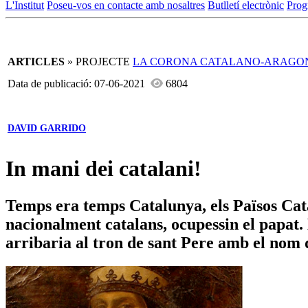
L'Institut
Poseu-vos en contacte amb nosaltres
Butlletí electrònic
Prog
ARTICLES
» PROJECTE
LA CORONA CATALANO-ARAGO
Data de publicació: 07-06-2021
6804
DAVID GARRIDO
In mani dei catalani!
Temps era temps Catalunya, els Països Cata
nacionalment catalans, ocupessin el papat. 
arribaria al tron de sant Pere amb el nom