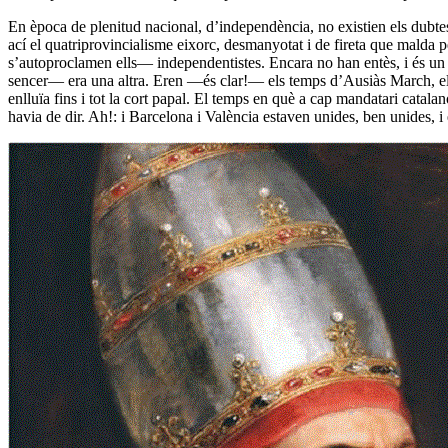
En època de plenitud nacional, d’independència, no existien els dubte
ací el quatriprovincialisme eixorc, desmanyotat i de fireta que malda
s’autoproclamen ells— independentistes. Encara no han entès, i és un a
sencer— era una altra. Eren —és clar!— els temps d’Ausiàs March, els
enlluïa fins i tot la cort papal. El temps en què a cap mandatari catal
havia de dir. Ah!: i Barcelona i València estaven unides, ben unides, i 