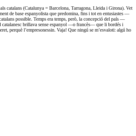
 als catalans (Catalunya = Barcelona, Tarragona, Lleida i Girona). Vet
ment de base espanyolista que predomina, fins i tot en entusiastes —
s catalans possible. Temps era temps, però, la concepció del país —
l catalanesc brillava sense espanyol —o francès— que li bordés i
rderet, perquè l’empresonessin. Vaja! Que ningú se m’esvaloti: algú ho