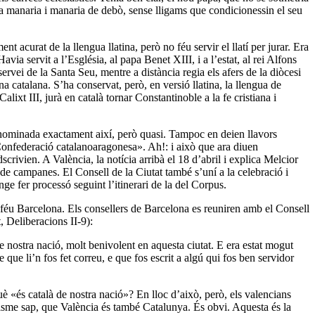
apa manaria i manaria de debò, sense lligams que condicionessin el seu
 acurat de la llengua llatina, però no féu servir el llatí per jurar. Era
ia servit a l’Església, al papa Benet XIII, i a l’estat, al rei Alfons
vei de la Santa Seu, mentre a distància regia els afers de la diòcesi
a catalana. S’ha conservat, però, en versió llatina, la llengua de
lixt III, jurà en català tornar Constantinoble a la fe cristiana i
denominada exactament així, però quasi. Tampoc en deien llavors
«Confederació catalanoaragonesa». Ah!: i això que ara diuen
crivien. A València, la notícia arribà el 18 d’abril i explica Melcior
de campanes. El Consell de la Ciutat també s’uní a la celebració i
ge fer processó seguint l’itinerari de la del Corpus.
o féu Barcelona. Els consellers de Barcelona es reuniren amb el Consell
, Deliberacions II-9):
de nostra nació, molt benivolent en aquesta ciutat. E era estat mogut
e que li’n fos fet correu, e que fos escrit a algú qui fos ben servidor
uè «és català de nostra nació»? En lloc d’això, però, els valencians
lisme sap, que València és també Catalunya. És obvi. Aquesta és la