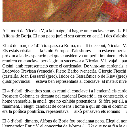
A la mort de Nicolau V, a la imatge, hi hagué un conclave convuls. Els
Alfons de Borja. El nou papa jurà el seu càrrec en català i des d'aleshor
El 24 de març de 1455 traspassà a Roma, malalt i decebut, Nicolau V,
Els estats cristians ―la Unió Europea d’aleshores― no estaven per la la
pròxim a la desesperació pel que considerava un perill imminent, els tu
reuniren en conclave per elegir un successor a Nicolau V i, vaja!, apar
Orsini, amb representació entre el cardenalat. De vint-i-un cardenal
Ludovico Trevisan (venecià), Pietro Barbo (venecià), Giorgio Fieschi (
(castellà), Joan Bessarió (grec), Isidor de Tessalònica o de Kiev (gre
quatriprovincial— estava ben representada al conclave, al mateix niv
El 4 d’abril, divendres sant, es reuní el conclave i a l’endemà els card
Prospero Colonna es decantà pel cardenal Bessarió i, en contestació, e
home venerable, ja ancià, que no exhibia pretensions. Si fóra per ell, 
finalment, l’elegit, candidat de consens i home a qui un dia el dominicà
era la política pontifícia, representava ―això pensaven els romans― un
El 8 d’abril, dimarts, Alfons de Borja fou proclamat papa. Elegí el no
l’emperador Enric V el concordat de Worms (1122) que posà fi a la querel