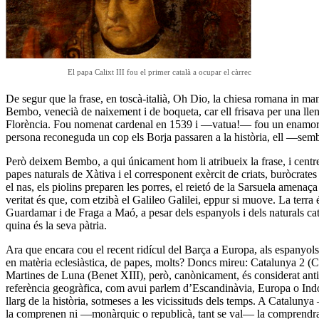
El papa Calixt III fou el primer català a ocupar el càrrec
De segur que la frase, en toscà-italià, Oh Dio, la chiesa romana in mani 
Bembo, venecià de naixement i de boqueta, car ell frisava per una llen
Florència. Fou nomenat cardenal en 1539 i —vatua!— fou un enamorat (si
persona reconeguda un cop els Borja passaren a la història, ell —se
Però deixem Bembo, a qui únicament hom li atribueix la frase, i centr
papes naturals de Xàtiva i el corresponent exèrcit de criats, buròcrate
el nas, els piolins preparen les porres, el reietó de la Sarsuela amenaça
veritat és que, com etzibà el Galileo Galilei, eppur si muove. La terra 
Guardamar i de Fraga a Maó, a pesar dels espanyols i dels naturals ca
quina és la seva pàtria.
Ara que encara cou el recent ridícul del Barça a Europa, als espanyols
en matèria eclesiàstica, de papes, molts? Doncs mireu: Catalunya 2 (Ca
Martines de Luna (Benet XIII), però, canònicament, és considerat anti
referència geogràfica, com avui parlem d’Escandinàvia, Europa o Indoxi
llarg de la història, sotmeses a les vicissituds dels temps. A Cataluny
la comprenen ni —monàrquic o republicà, tant se val— la comprendr