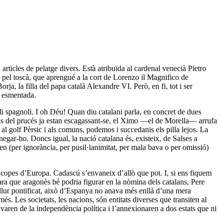
n articles de pelatge divers. Està atribuïda al cardenal venecià Pietro
t pel toscà, que aprengué a la cort de Lorenzo il Magnifico de
, la filla del papa català Alexandre VI. Però, en fi, tot i ser
ó esmentada.
i spagnoli. I oh Déu! Quan diu catalani parla, en concret de dues
: els del prucés ja estan escagassant-se, el Ximo —el de Morella— arrufa
e al golf Pèrsic i als comuns, podemos i succedanis els pilla lejos. La
 negar-ho. Doncs igual, la nació catalana és, existeix, de Salses a
 (per ignorància, per pusil·lanimitat, per mala bava o per omissió)
3 copes d’Europa. Cadascú s’envaneix d’allò que pot. I, si ens fiquem
ara que aragonès bé podria figurar en la nòmina dels catalans, Pere
llur pontificat, això d’Espanya no anava més enllà d’una mera
. Les societats, les nacions, són entitats diverses que transiten al
ivaren de la independència política i l’annexionaren a dos estats que ni