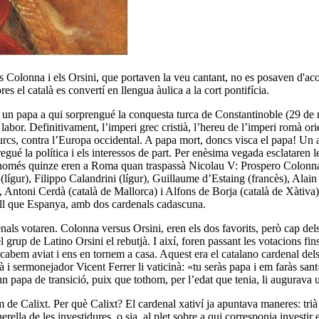
 Colonna i els Orsini, que portaven la veu cantant, no es posaven d'acor
es el català es convertí en llengua àulica a la cort pontifícia.
 un papa a qui sorprengué la conquesta turca de Constantinoble (29 de 
bor. Definitivament, l’imperi grec cristià, l’hereu de l’imperi romà orie
rcs, contra l’Europa occidental. A papa mort, doncs visca el papa! Un al
egué la política i els interessos de part. Per enèsima vegada esclataren 
s, només quinze eren a Roma quan traspassà Nicolau V: Prospero Colonn
lígur), Filippo Calandrini (lígur), Guillaume d’Estaing (francès), Alai
c), Antoni Cerdà (català de Mallorca) i Alfons de Borja (català de Xàti
ell que Espanya, amb dos cardenals cadascuna.
enals votaren. Colonna versus Orsini, eren els dos favorits, però cap dels
l grup de Latino Orsini el rebutjà. I així, foren passant les votacions 
acabem aviat i ens en tornem a casa. Aquest era el catalano cardenal del
 i sermonejador Vicent Ferrer li vaticinà: «tu seràs papa i em faràs sant
 papa de transició, puix que tothom, per l’edat que tenia, li augurava un
m de Calixt. Per què Calixt? El cardenal xativí ja apuntava maneres: tri
la de les investidures, o sia, al plet sobre a qui corresponia investir e