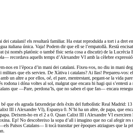
dei catalani! els resultarà familiar. Ha estat reproduïda a tort i a dret e
gua italiana única. Vaja! Podem dir que ell se l’empatollà. Restà encisa
 només platònic o també físic seria cosa a discutir) de la Lucrècia Borja
mbla— recordava aquells temps d’Alexandre VI amb la cèlebre expressi
em-nos en l’època d’in mani dei catalani. Fixeu-vos, no diu in mani degl
s i militars que els servien. De Xàtiva i catalans? Ai llas! Prepareu-vos
 amb un altre a por ellos, oé, el pare, mentrestant, pegant-se la vida par
és rodona i dóna voltes al sol, malgrat que encara hi hagi qui s’entesti a
talans que —Pare, perdona’ls, que no saben el que fan— encara reneguen
 bé que els agrada fatxendejar dels èxits del futbolístic Real Madrid: 1
lixt III i Alexandre VI), Espanya 0. N’hi ha un altre, de papa, que enc
papa. Deixem-ho en el 2 a 0. Quan Calixt III i Alexandre VI exerciren 
na. Ep! No descobreixo la sopa d’all i imagino que no cal afegir res més
a —els Països Catalans— li tocà transitar per èpoques atziagues que la pr
an.