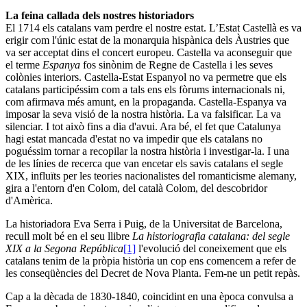
La feina callada dels nostres historiadors
El 1714 els catalans vam perdre el nostre estat. L’Estat Castellà es va
erigir com l'únic estat de la monarquia hispànica dels Àustries que
va ser acceptat dins el concert europeu. Castella va aconseguir que
el terme
Espanya
fos sinònim de Regne de Castella i les seves
colònies interiors. Castella-Estat Espanyol no va permetre que els
catalans participéssim com a tals ens els fòrums internacionals ni,
com afirmava més amunt, en la propaganda. Castella-Espanya va
imposar la seva visió de la nostra història. La va falsificar. La va
silenciar. I tot això fins a dia d'avui. Ara bé, el fet que Catalunya
hagi estat mancada d'estat no va impedir que els catalans no
poguéssim tornar a recopilar la nostra història i investigar-la. I una
de les línies de recerca que van encetar els savis catalans el segle
XIX, influïts per les teories nacionalistes del romanticisme alemany,
gira a l'entorn d'en Colom, del català Colom, del descobridor
d'Amèrica.
La historiadora Eva Serra i Puig, de la Universitat de Barcelona,
recull molt bé en el seu llibre
La historiografia catalana: del segle
XIX a la Segona República
[1]
l'evolució del coneixement que els
catalans tenim de la pròpia història un cop ens comencem a refer de
les conseqüències del Decret de Nova Planta. Fem-ne un petit repàs.
Cap a la dècada de 1830-1840, coincidint en una època convulsa a