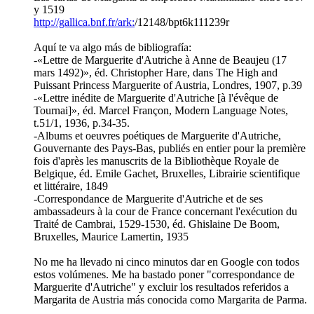
y 1519
http://gallica.bnf.fr/ark:
/12148/bpt6k111239r
Aquí te va algo más de bibliografía:
-«Lettre de Marguerite d'Autriche à Anne de Beaujeu (17
mars 1492)», éd. Christopher Hare, dans The High and
Puissant Princess Marguerite of Austria, Londres, 1907, p.39
-«Lettre inédite de Marguerite d'Autriche [à l'évêque de
Tournai]», éd. Marcel Françon, Modern Language Notes,
t.51/1, 1936, p.34-35.
-Albums et oeuvres poétiques de Marguerite d'Autriche,
Gouvernante des Pays-Bas, publiés en entier pour la première
fois d'après les manuscrits de la Bibliothèque Royale de
Belgique, éd. Emile Gachet, Bruxelles, Librairie scientifique
et littéraire, 1849
-Correspondance de Marguerite d'Autriche et de ses
ambassadeurs à la cour de France concernant l'exécution du
Traité de Cambrai, 1529-1530, éd. Ghislaine De Boom,
Bruxelles, Maurice Lamertin, 1935
No me ha llevado ni cinco minutos dar en Google con todos
estos volúmenes. Me ha bastado poner "correspondance de
Marguerite d'Autriche" y excluir los resultados referidos a
Margarita de Austria más conocida como Margarita de Parma.