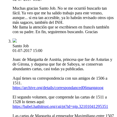
Muchas gracias Santo Job. No se me ocurrió buscarlo tan
fácil. Ya veo que me ha salido trabajo para este verano,
aunque... si era tan accesible, ya lo habrán revisado otros ojos
más sagaces, también del INH.
Me llama la atención que se escribiesen en francés también
con su padre. En fin, seguiremos buscando. Gracias
Santo Job
01-07-2017 15:00
Joan: de Margarita de Austria, princesa que fue de Asturias y
de Girona, y duquesa que fue de Saboya, se conservan
abundantes cartas, casi todas ya publicadas.
Aquí tienes su correspondencia con sus amigos de 1506 a
1511.
https://archive.org/details/correspondanced06marggoog
El segundo volumen, que comprende las cartas de 1511 a
1528 lo tienes aquí:
https://babel.hathitrust.org/cgi/pt?id=njp.32101041295351
Las cartas de Margarita al emperador Maximiliano entre 1507