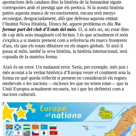
aportacions dels catalans dins la història de la humanitat siguin
correspostes amb el prestigi que els pertoca. Si la nostra història
pateix aquesta manca de reconeixement, encara serà menys
reconegut, desgraciadament, allò que defensa aquesta entitat:
l’Institut Nova Història. Doncs bé, aquest problema es diu
No
formar part del club d’Estats del món
. O, si més no, no estar dins
de cap dels seus imaginaris col·lectius. I és que actualment el món
s'explica a si mateix prenent com a referència els marcs fronterers
d'ara, els que els estats dibuixen en els mapes globals. Si això li
passa al món, també la seva història, la història internacional, serà
copsada de la mateixa forma.
Això és un error. Un malaurat error. Seria, per exemple, més just i
més acostat a la veritat històrica d’Europa veure el continent sota la
forma en què queda reflectit si prenem en consideració els regnes
medievals o les nacions ―incloses les que no tenen estat― que la
Unió Europea actualment reconeix, tot i que les defineixi com a
nacions culturals
.