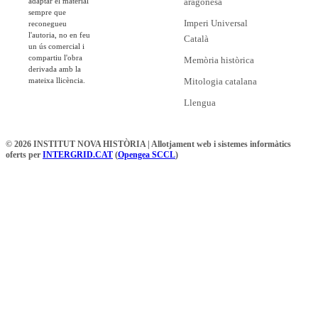
adaptar el material
aragonesa
sempre que
Imperi Universal
reconegueu
l'autoria, no en feu
Català
un ús comercial i
compartiu l'obra
Memòria històrica
derivada amb la
mateixa llicència.
Mitologia catalana
Llengua
© 2026 INSTITUT NOVA HISTÒRIA | Allotjament web i sistemes informàtics
oferts per
INTERGRID.CAT
(
Opengea SCCL
)