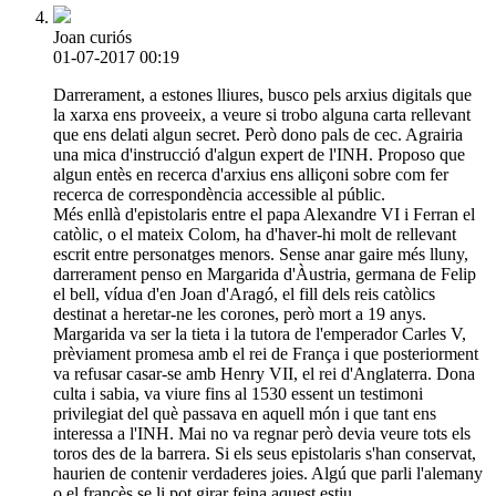
Joan curiós
01-07-2017 00:19
Darrerament, a estones lliures, busco pels arxius digitals que
la xarxa ens proveeix, a veure si trobo alguna carta rellevant
que ens delati algun secret. Però dono pals de cec. Agrairia
una mica d'instrucció d'algun expert de l'INH. Proposo que
algun entès en recerca d'arxius ens alliçoni sobre com fer
recerca de correspondència accessible al públic.
Més enllà d'epistolaris entre el papa Alexandre VI i Ferran el
catòlic, o el mateix Colom, ha d'haver-hi molt de rellevant
escrit entre personatges menors. Sense anar gaire més lluny,
darrerament penso en Margarida d'Àustria, germana de Felip
el bell, vídua d'en Joan d'Aragó, el fill dels reis catòlics
destinat a heretar-ne les corones, però mort a 19 anys.
Margarida va ser la tieta i la tutora de l'emperador Carles V,
prèviament promesa amb el rei de França i que posteriorment
va refusar casar-se amb Henry VII, el rei d'Anglaterra. Dona
culta i sabia, va viure fins al 1530 essent un testimoni
privilegiat del què passava en aquell món i que tant ens
interessa a l'INH. Mai no va regnar però devia veure tots els
toros des de la barrera. Si els seus epistolaris s'han conservat,
haurien de contenir verdaderes joies. Algú que parli l'alemany
o el francès se li pot girar feina aquest estiu.