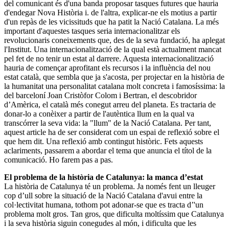
del comunicant és d'una banda proposar tasques futures que hauria
d'endegar Nova Història i. de l'altra, explicar-ne els motius a partir
d'un repàs de les vicissituds que ha patit la Nació Catalana. La més
important d'aquestes tasques seria internacionalitzar els
revolucionaris coneixements que, des de la seva fundació, ha aplegat
l'Institut. Una internacionalització de la qual està actualment mancat
pel fet de no tenir un estat al darrere. Aquesta internacionalització
hauria de començar aprofitant els recursos i la influència del nou
estat català, que sembla que ja s'acosta, per projectar en la història de
la humanitat una personalitat catalana molt concreta i famosíssima: la
del barceloní Joan Cristòfor Colom i Bertran, el descobridor
d’Amèrica, el català més conegut arreu del planeta. Es tractaria de
donar-lo a conèixer a partir de l'autèntica llum en la qual va
transcórrer la seva vida: la "llum" de la Nació Catalana. Per tant,
aquest article ha de ser considerat com un espai de reflexió sobre el
que hem dit. Una reflexió amb contingut històric. Fets aquests
aclariments, passarem a abordar el tema que anuncia el títol de la
comunicació. Ho farem pas a pas.
El problema de la història de Catalunya: la manca d’estat
La història de Catalunya té un problema. Ja només fent un lleuger
cop d’ull sobre la situació de la Nació Catalana d'avui entre la
col·lectivitat humana, tothom pot adonar-se que es tracta d’'un
problema molt gros. Tan gros, que dificulta moltíssim que Catalunya
i la seva història siguin conegudes al món, i dificulta que les