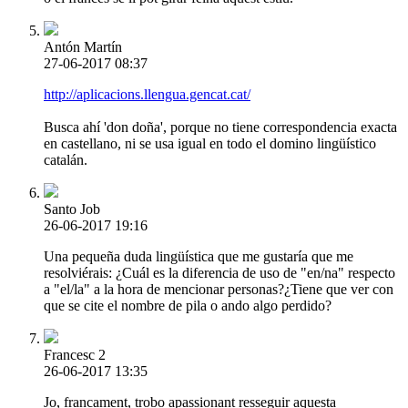
Antón Martín
27-06-2017 08:37
http://aplicacions.llengua.gencat.cat/
Busca ahí 'don doña', porque no tiene correspondencia exacta
en castellano, ni se usa igual en todo el domino lingüístico
catalán.
Santo Job
26-06-2017 19:16
Una pequeña duda lingüística que me gustaría que me
resolviérais: ¿Cuál es la diferencia de uso de "en/na" respecto
a "el/la" a la hora de mencionar personas?¿Tiene que ver con
que se cite el nombre de pila o ando algo perdido?
Francesc 2
26-06-2017 13:35
Jo, francament, trobo apassionant resseguir aquesta