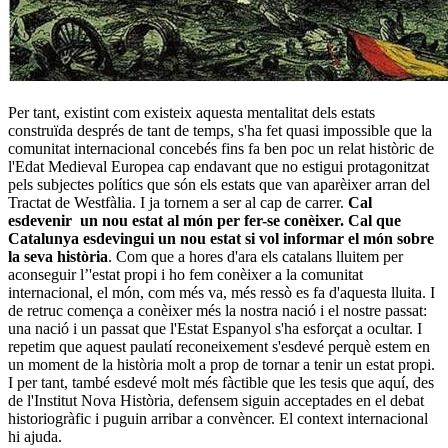
Per tant, existint com existeix aquesta mentalitat dels estats
construïda després de tant de temps, s'ha fet quasi impossible que la
comunitat internacional concebés fins fa ben poc un relat històric de
l'Edat Medieval Europea cap endavant que no estigui protagonitzat
pels subjectes polítics que són els estats que van aparèixer arran del
Tractat de Westfàlia. I ja tornem a ser al cap de carrer.
Cal
esdevenir un nou estat al món per fer-se conèixer. Cal que
Catalunya esdevingui un nou estat si vol informar el món sobre
la seva història
. Com que a hores d'ara els catalans lluitem per
aconseguir l’'estat propi i ho fem conèixer a la comunitat
internacional, el món, com més va, més ressò es fa d'aquesta lluita. I
de retruc comença a conèixer més la nostra nació i el nostre passat:
una nació i un passat que l'Estat Espanyol s'ha esforçat a ocultar. I
repetim que aquest paulatí reconeixement s'esdevé perquè estem en
un moment de la història molt a prop de tornar a tenir un estat propi.
I per tant, també esdevé molt més fàctible que les tesis que aquí, des
de l'Institut Nova Història, defensem siguin acceptades en el debat
historiogràfic i puguin arribar a convèncer. El context internacional
hi ajuda.