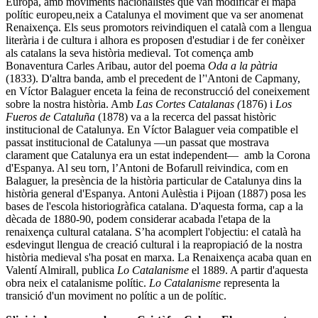
Europa, amb moviments nacionalistes que van modificar el mapa
polític europeu,neix a Catalunya el moviment que va ser anomenat
Renaixença. Els seus promotors reivindiquen el català com a llengua
literària i de cultura i alhora es proposen d'estudiar i de fer conèixer
als catalans la seva història medieval. Tot comença amb
Bonaventura Carles Aribau, autor del poema
Oda a la pàtria
(1833). D'altra banda, amb el precedent de l’'Antoni de Capmany,
en Víctor Balaguer enceta la feina de reconstrucció del coneixement
sobre la nostra història. Amb
Las Cortes Catalanas (
1876) i
Los
Fueros de Cataluña
(1878) va a la recerca del passat històric
institucional de Catalunya. En Víctor Balaguer veia compatible el
passat institucional de Catalunya ―un passat que mostrava
clarament que Catalunya era un estat independent― amb la Corona
d'Espanya. Al seu torn, l’Antoni de Bofarull reivindica, com en
Balaguer, la presència de la història particular de Catalunya dins la
història general d'Espanya. Antoni Aulèstia i Pijoan (1887) posa les
bases de l'escola historiogràfica catalana. D'aquesta forma, cap a la
dècada de 1880-90, podem considerar acabada l'etapa de la
renaixença cultural catalana. S’ha acomplert l'objectiu: el català ha
esdevingut llengua de creació cultural i la reapropiació de la nostra
història medieval s'ha posat en marxa. La Renaixença acaba quan en
Valentí Almirall, publica
Lo Catalanisme
el 1889. A partir d'aquesta
obra neix el catalanisme polític.
Lo Catalanisme
representa la
transició d'un moviment no polític a un de polític.