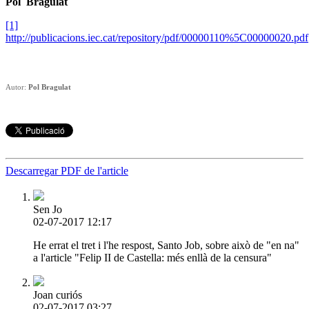
Pol Bragulat
[1]
http://publicacions.iec.cat/repository/pdf/00000110%5C00000020.pdf
Autor:
Pol Bragulat
Descarregar PDF de l'article
Sen Jo
02-07-2017 12:17
He errat el tret i l'he respost, Santo Job, sobre això de "en na"
a l'article "Felip II de Castella: més enllà de la censura"
Joan curiós
02-07-2017 03:27