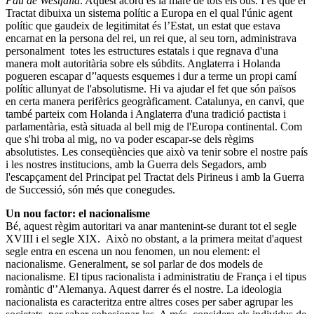
Pau de Westfàlia
. Aquest acord és la mare de tots els ous. I és que el
Tractat dibuixa un sistema polític a Europa en el qual l'únic agent
polític que gaudeix de legitimitat és l’Estat, un estat que estava
encarnat en la persona del rei, un rei que, al seu torn, administrava
personalment totes les estructures estatals i que regnava d'una
manera molt autoritària sobre els súbdits. Anglaterra i Holanda
pogueren escapar d’'aquests esquemes i dur a terme un propi camí
polític allunyat de l'absolutisme. Hi va ajudar el fet que són països
en certa manera perifèrics geogràficament. Catalunya, en canvi, que
també parteix com Holanda i Anglaterra d'una tradició pactista i
parlamentària, està situada al bell mig de l'Europa continental. Com
que s'hi troba al mig, no va poder escapar-se dels règims
absolutistes. Les conseqüències que això va tenir sobre el nostre país
i les nostres institucions, amb la Guerra dels Segadors, amb
l'escapçament del Principat pel Tractat dels Pirineus i amb la Guerra
de Successió, són més que conegudes.
Un nou factor: el nacionalisme
Bé, aquest règim autoritari va anar mantenint-se durant tot el segle
XVIII i el segle XIX. Això no obstant, a la primera meitat d'aquest
segle entra en escena un nou fenomen, un nou element: el
nacionalisme. Generalment, se sol parlar de dos models de
nacionalisme. El tipus racionalista i administratiu de França i el tipus
romàntic d'’Alemanya. Aquest darrer és el nostre. La ideologia
nacionalista es caracteritza entre altres coses per saber agrupar les