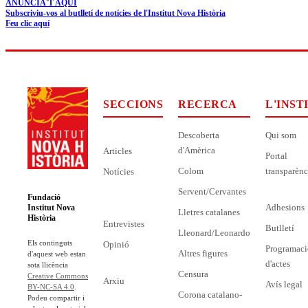
ANUNCIA'T AQUÍ
Subscriviu-vos al butlletí de notícies de l'Institut Nova Història
Feu clic aquí
SECCIONS
RECERCA
L'INST
Descoberta
Qui som
d'Amèrica
Articles
Portal
Colom
transparènc
Notícies
Servent/Cervantes
Fundació
Adhesions
Institut Nova
Lletres catalanes
Història
Entrevistes
Butlletí
Lleonard/Leonardo
Els continguts
Opinió
Programaci
Altres figures
d'aquest web estan
d'actes
sota llicència
Censura
Creative Commons
Arxiu
Avís legal
BY-NC-SA 4.0
.
Corona catalano-
Podeu compartir i