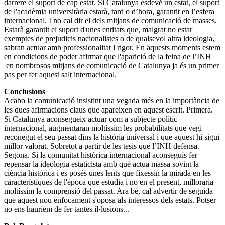
darrere el suport de cap estat. Si Catalunya esdevé un estat, el suport
de l'acadèmia universitària estarà, tard o d’hora, garantit en l’esfera
internacional. I no cal dir el dels mitjans de comunicació de masses.
Estarà garantit el suport d'unes entitats que, malgrat no estar
exemptes de prejudicis nacionalistes o de qualsevol altra ideologia,
sabran actuar amb professionalitat i rigor. En aquests moments estem
en condicions de poder afirmar que l'aparició de la feina de l’INH
en nombrosos mitjans de comunicació de Catalunya ja és un primer
pas per fer aquest salt internacional.
Conclusions
Acabo la comunicació insistint una vegada més en la importància de
les dues afirmacions claus que apareixen en aquest escrit. Primera.
Si Catalunya aconsegueix actuar com a subjecte polític
internacional, augmentaran moltíssim les probabilitats que vegi
reconegut el seu passat dins la història universal i que aquest hi sigui
millor valorat. Sobretot a partir de les tesis que l’INH defensa.
Segona. Si la comunitat històrica internacional aconseguís fer
repensar la ideologia estaticista amb què actua massa sovint la
ciència històrica i es posés unes lents que fixessin la mirada en les
característiques de l'època que estudia i no en el present, milloraria
moltíssim la comprensió del passat. Ara bé, cal advertir de seguida
que aquest nou enfocament s'oposa als interessos dels estats. Potser
no ens hauríem de fer tantes il·lusions...