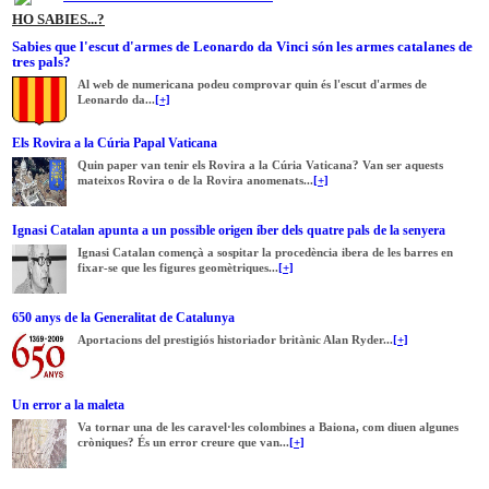
HO SABIES...?
Sabies que l'escut d'armes de Leonardo da Vinci són les armes catalanes de
tres pals?
Al web de numericana podeu comprovar quin és l'escut d'armes de
Leonardo da...
[+]
Els Rovira a la Cúria Papal Vaticana
Quin paper van tenir els Rovira a la Cúria Vaticana? Van ser aquests
mateixos Rovira o de la Rovira anomenats...
[+]
Ignasi Catalan apunta a un possible origen íber dels quatre pals de la senyera
Ignasi Catalan començà a sospitar la procedència ibera de les barres en
fixar-se que les figures geomètriques...
[+]
650 anys de la Generalitat de Catalunya
Aportacions del prestigiós historiador britànic Alan Ryder...
[+]
Un error a la maleta
Va tornar una de les caravel·les colombines a Baiona, com diuen algunes
cròniques? És un error creure que van...
[+]