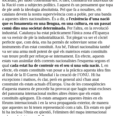
societats, per saber cohesionar-les. A més, considera els individus de
la
Nació
com a subjectes polítics. I aquest és un pensament que topa
de ple amb la ideologia absolutista. Pel que fa a nosaltres, els
catalans devem la nostra supervivència com a poble, per una banda
a aquestes idees nacionalistes. És a dir, a
l'existència d’una nació
que es fonamenta en una llengua, en una cultura, en un passat
comú dins una societat determinada.
Per l'altra, en la revolució
industrial. Catalunya ha estat pràcticament l'única zona d'Espanya
on va reeixir de ple la industrialització. Tot plegat va ser el còctel
perfecte que, com deia, ens ha permès de sobreviure sense els
instruments d'un estat constituït. Ara bé, l'ideari nacionalista també
va ser una arma molt potent de què els mateixos estats constituïts
van treure profit per reforçar-se internament. En efecte, aquests
estats van assimilar dels corrents nacionalistes l'esquema segons el
qual
cada estat ha de contenir en el seu si una sola nació.
I, en
efecte, els estats constituïts van posar a la pràctica aquesta idea fins
al final de la II Guerra Mundial i la creació de l’ONU. Hi ha
excepcions i matisos, és clar, però en general així s'han anat
construint els estats actuals d'Europa. Una de les conseqüències
d'aquesta manera de procedir ha provocat que hagin restat excloses
del panorama internacional moltes altres ètnies que els estats
constituïts apleguen. Els estats amaguen aquestes ètnies en els
fòrums internacionals i en la seva propaganda exterior, de manera
que aquestes no hi tenen representació com a tals. Els estats en què
hi ha inclosa l'ètnia en qüestió, l'eliminen del mapa internacional