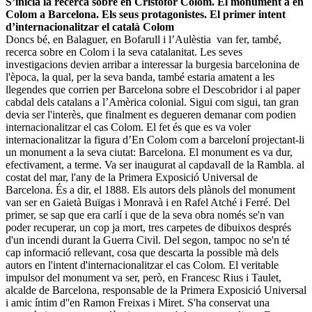
S’inicia la recerca sobre en Cristòfor Colom. El monument a en
Colom a Barcelona. Els seus protagonistes. El primer intent
d’internacionalitzar el català Colom
Doncs bé, en Balaguer, en Bofarull i l’Aulèstia van fer, també,
recerca sobre en Colom i la seva catalanitat. Les seves
investigacions devien arribar a interessar la burgesia barcelonina de
l'època, la qual, per la seva banda, també estaria amatent a les
llegendes que corrien per Barcelona sobre el Descobridor i al paper
cabdal dels catalans a l’Amèrica colonial. Sigui com sigui, tan gran
devia ser l'interès, que finalment es degueren demanar com podien
internacionalitzar el cas Colom. El fet és que es va voler
internacionalitzar la figura d’En Colom com a barceloní projectant-li
un monument a la seva ciutat: Barcelona. El monument es va dur,
efectivament, a terme. Va ser inaugurat al capdavall de la Rambla. al
costat del mar, l'any de la Primera Exposició Universal de
Barcelona. És a dir, el 1888. Els autors dels plànols del monument
van ser en Gaietà Buïgas i Monravà i en Rafel Atché i Ferré. Del
primer, se sap que era carlí i que de la seva obra només se'n van
poder recuperar, un cop ja mort, tres carpetes de dibuixos després
d'un incendi durant la Guerra Civil. Del segon, tampoc no se'n té
cap informació rellevant, cosa que descarta la possible mà dels
autors en l'intent d'internacionalitzar el cas Colom. El veritable
impulsor del monument va ser, però, en Francesc Rius i Taulet,
alcalde de Barcelona, responsable de la Primera Exposició Universal
i amic íntim d''en Ramon Freixas i Miret. S'ha conservat una