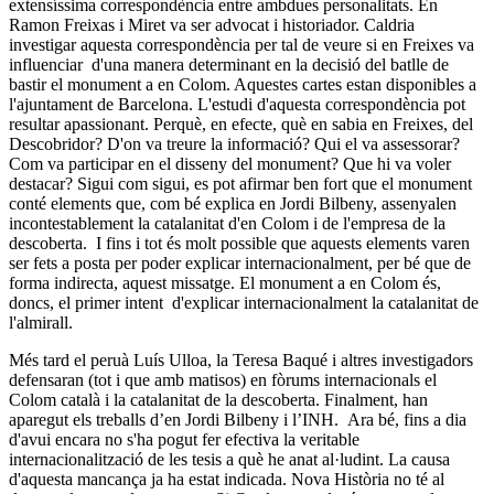
extensíssima correspondència entre ambdues personalitats. En
Ramon Freixas i Miret va ser advocat i historiador. Caldria
investigar aquesta correspondència per tal de veure si en Freixes va
influenciar d'una manera determinant en la decisió del batlle de
bastir el monument a en Colom. Aquestes cartes estan disponibles a
l'ajuntament de Barcelona. L'estudi d'aquesta correspondència pot
resultar apassionant. Perquè, en efecte, què en sabia en Freixes, del
Descobridor? D'on va treure la informació? Qui el va assessorar?
Com va participar en el disseny del monument? Que hi va voler
destacar? Sigui com sigui, es pot afirmar ben fort que el monument
conté elements que, com bé explica en Jordi Bilbeny, assenyalen
incontestablement la catalanitat d'en Colom i de l'empresa de la
descoberta. I fins i tot és molt possible que aquests elements varen
ser fets a posta per poder explicar internacionalment, per bé que de
forma indirecta, aquest missatge. El monument a en Colom és,
doncs, el primer intent d'explicar internacionalment la catalanitat de
l'almirall.
Més tard el peruà Luís Ulloa, la Teresa Baqué i altres investigadors
defensaran (tot i que amb matisos) en fòrums internacionals el
Colom català i la catalanitat de la descoberta. Finalment, han
aparegut els treballs d’en Jordi Bilbeny i l’INH. Ara bé, fins a dia
d'avui encara no s'ha pogut fer efectiva la veritable
internacionalització de les tesis a què he anat al·ludint. La causa
d'aquesta mancança ja ha estat indicada. Nova Història no té al