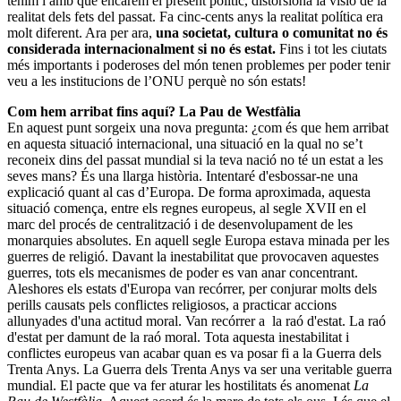
tenim i amb què encarem el present polític, distorsiona la visió de la
realitat dels fets del passat. Fa cinc-cents anys la realitat política era
molt diferent. Ara per ara,
una societat, cultura o comunitat no és
considerada internacionalment si no és estat.
Fins i tot les ciutats
més importants i poderoses del món tenen problemes per poder tenir
veu a les institucions de l’ONU perquè no són estats!
Com hem arribat fins aquí? La Pau de Westfàlia
En aquest punt sorgeix una nova pregunta: ¿com és que hem arribat
en aquesta situació internacional, una situació en la qual no se’t
reconeix dins del passat mundial si la teva nació no té un estat a les
seves mans? És una llarga història. Intentaré d'esbossar-ne una
explicació quant al cas d’Europa. De forma aproximada, aquesta
situació comença, entre els regnes europeus, al segle XVII en el
marc del procés de centralització i de desenvolupament de les
monarquies absolutes. En aquell segle Europa estava minada per les
guerres de religió. Davant la inestabilitat que provocaven aquestes
guerres, tots els mecanismes de poder es van anar concentrant.
Aleshores els estats d'Europa van recórrer, per conjurar molts dels
perills causats pels conflictes religiosos, a practicar accions
allunyades d'una actitud moral. Van recórrer a la raó d'estat. La raó
d'estat per damunt de la raó moral. Tota aquesta inestabilitat i
conflictes europeus van acabar quan es va posar fi a la Guerra dels
Trenta Anys. La Guerra dels Trenta Anys va ser una veritable guerra
mundial. El pacte que va fer aturar les hostilitats és anomenat
La