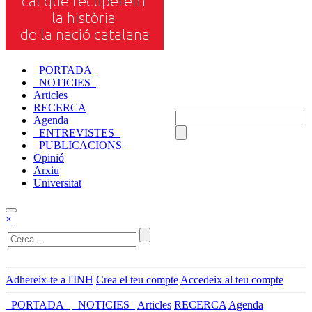
_PORTADA_
_NOTICIES_
Articles
RECERCA
Agenda
_ENTREVISTES_
_PUBLICACIONS_
Opinió
Arxiu
Universitat
×
Adhereix-te a l'INH
Crea el teu compte
Accedeix al teu compte
_PORTADA_
_NOTICIES_
Articles
RECERCA
Agenda