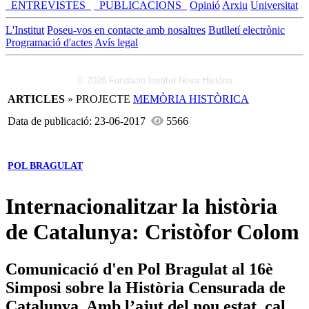
_ENTREVISTES_
_PUBLICACIONS_
Opinió
Arxiu
Universitat
L'Institut
Poseu-vos en contacte amb nosaltres
Butlletí electrònic
Programació d'actes
Avís legal
© 2026 Fundació Institut Nova Història
ARTICLES
» PROJECTE
MEMÒRIA HISTÒRICA
Data de publicació: 23-06-2017
5566
POL BRAGULAT
Internacionalitzar la història
de Catalunya: Cristòfor Colom
Comunicació d'en Pol Bragulat al 16è
Simposi sobre la Història Censurada de
Catalunya. Amb l’ajut del nou estat, cal