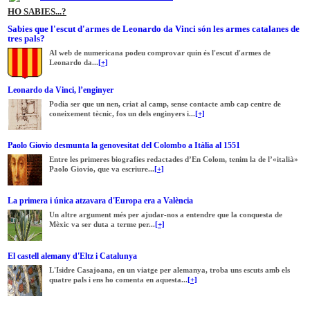
HO SABIES...?
Sabies que l'escut d'armes de Leonardo da Vinci són les armes catalanes de
tres pals?
Al web de numericana podeu comprovar quin és l'escut d'armes de
Leonardo da...
[+]
Leonardo da Vinci, l’enginyer
Podia ser que un nen, criat al camp, sense contacte amb cap centre de
coneixement tècnic, fos un dels enginyers i...
[+]
Paolo Giovio desmunta la genovesitat del Colombo a Itàlia al 1551
Entre les primeres biografies redactades d’En Colom, tenim la de l’«italià»
Paolo Giovio, que va escriure...
[+]
La primera i única atzavara d'Europa era a València
Un altre argument més per ajudar-nos a entendre que la conquesta de
Mèxic va ser duta a terme per...
[+]
El castell alemany d'Eltz i Catalunya
L'Isidre Casajoana, en un viatge per alemanya, troba uns escuts amb els
quatre pals i ens ho comenta en aquesta...
[+]