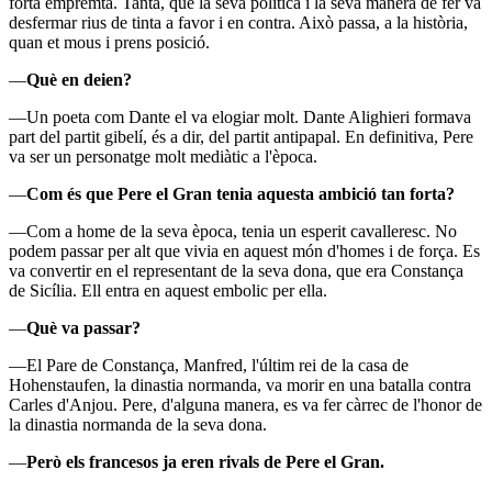
forta empremta. Tanta, que la seva política i la seva manera de fer va
desfermar rius de tinta a favor i en contra. Això passa, a la història,
quan et mous i prens posició.
—
Què en deien?
—Un poeta com Dante el va elogiar molt. Dante Alighieri formava
part del partit gibelí, és a dir, del partit antipapal. En definitiva, Pere
va ser un personatge molt mediàtic a l'època.
—
Com és que Pere el Gran tenia aquesta ambició tan forta?
—Com a home de la seva època, tenia un esperit cavalleresc. No
podem passar per alt que vivia en aquest món d'homes i de força. Es
va convertir en el representant de la seva dona, que era Constança
de Sicília. Ell entra en aquest embolic per ella.
—
Què va passar?
—El Pare de Constança, Manfred, l'últim rei de la casa de
Hohenstaufen, la dinastia normanda, va morir en una batalla contra
Carles d'Anjou. Pere, d'alguna manera, es va fer càrrec de l'honor de
la dinastia normanda de la seva dona.
—
Però els francesos ja eren rivals de Pere el Gran.