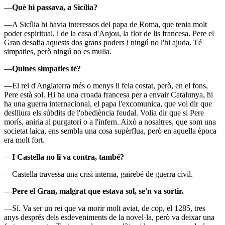
—
Què hi passava, a Sicília?
—A Sicília hi havia interessos del papa de Roma, que tenia molt
poder espiritual, i de la casa d'Anjou, la flor de lis francesa. Pere el
Gran desafia aquests dos grans poders i ningú no l'hi ajuda. Té
simpaties, però ningú no es mulla.
—
Quines simpaties té?
—El rei d'Anglaterra més o menys li feia costat, però, en el fons,
Pere està sol. Hi ha una croada francesa per a envair Catalunya, hi
ha una guerra internacional, el papa l'excomunica, que vol dir que
deslliura els súbdits de l'obediència feudal. Volia dir que si Pere
morís, aniria al purgatori o a l'infern. Això a nosaltres, que som una
societat laica, ens sembla una cosa supèrflua, però en aquella època
era molt fort.
—
I Castella no li va contra, també?
—Castella travessa una crisi interna, gairebé de guerra civil.
—
Pere el Gran, malgrat que estava sol, se'n va sortir.
—Sí. Va ser un rei que va morir molt aviat, de cop, el 1285, tres
anys després dels esdeveniments de la novel·la, però va deixar una