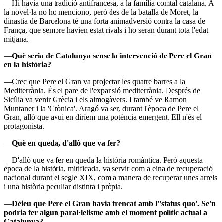
—Hi havia una tradició antifrancesa, a la família comtal catalana. A
la novel·la no ho menciono, però des de la batalla de Moret, la
dinastia de Barcelona té una forta animadversió contra la casa de
França, que sempre havien estat rivals i ho seran durant tota l'edat
mitjana.
—
Què seria de Catalunya sense la intervenció de Pere el Gran
en la història?
—Crec que Pere el Gran va projectar les quatre barres a la
Mediterrània. És el pare de l'expansió mediterrània. Després de
Sicília va venir Grècia i els almogàvers. I també ve Ramon
Muntaner i la 'Crònica'. Aragó va ser, durant l'època de Pere el
Gran, allò que avui en diríem una potència emergent. Ell n'és el
protagonista.
—
Què en queda, d'allò que va fer?
—D'allò que va fer en queda la història romàntica. Però aquesta
època de la història, mitificada, va servir com a eina de recuperació
nacional durant el segle XIX, com a manera de recuperar unes arrels
i una història peculiar distinta i pròpia.
—
Dèieu que Pere el Gran havia trencat amb l''status quo'. Se'n
podria fer algun paral·lelisme amb el moment polític actual a
Catalunya?