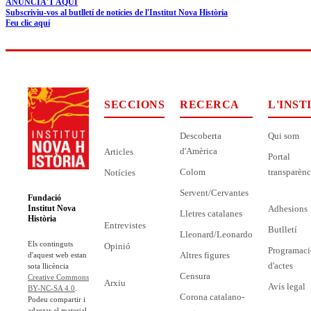
ANUNCIA'T AQUÍ
Subscriviu-vos al butlletí de notícies de l'Institut Nova Història
Feu clic aquí
SECCIONS
RECERCA
L'INST
Descoberta
Qui som
d'Amèrica
Articles
Portal
Colom
transparènc
Notícies
Servent/Cervantes
Fundació
Adhesions
Institut Nova
Lletres catalanes
Història
Entrevistes
Butlletí
Lleonard/Leonardo
Els continguts
Opinió
Programaci
Altres figures
d'aquest web estan
d'actes
sota llicència
Censura
Creative Commons
Arxiu
Avís legal
BY-NC-SA 4.0
.
Corona catalano-
Podeu compartir i
adaptar el material