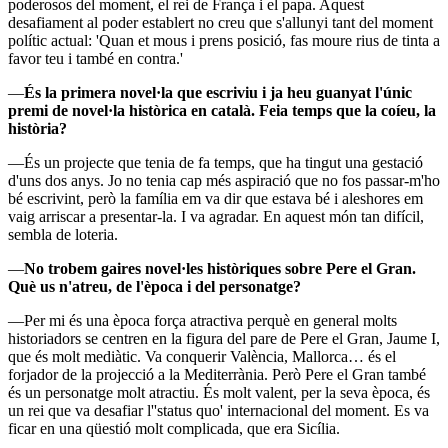
poderosos del moment, el rei de França i el papa. Aquest
desafiament al poder establert no creu que s'allunyi tant del moment
polític actual: 'Quan et mous i prens posició, fas moure rius de tinta a
favor teu i també en contra.'
—
És la primera novel·la que escriviu i ja heu guanyat l'únic
premi de novel·la històrica en català. Feia temps que la coíeu, la
història?
—És un projecte que tenia de fa temps, que ha tingut una gestació
d'uns dos anys. Jo no tenia cap més aspiració que no fos passar-m'ho
bé escrivint, però la família em va dir que estava bé i aleshores em
vaig arriscar a presentar-la. I va agradar. En aquest món tan difícil,
sembla de loteria.
—
No trobem gaires novel·les històriques sobre Pere el Gran.
Què us n'atreu, de l'època i del personatge?
—Per mi és una època força atractiva perquè en general molts
historiadors se centren en la figura del pare de Pere el Gran, Jaume I,
que és molt mediàtic. Va conquerir València, Mallorca… és el
forjador de la projecció a la Mediterrània. Però Pere el Gran també
és un personatge molt atractiu. És molt valent, per la seva època, és
un rei que va desafiar l''status quo' internacional del moment. Es va
ficar en una qüestió molt complicada, que era Sicília.