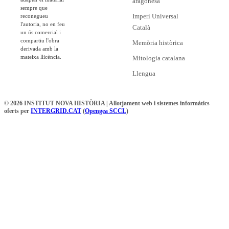
aragonesa
sempre que
Imperi Universal
reconegueu
l'autoria, no en feu
Català
un ús comercial i
compartiu l'obra
Memòria històrica
derivada amb la
mateixa llicència.
Mitologia catalana
Llengua
© 2026 INSTITUT NOVA HISTÒRIA | Allotjament web i sistemes informàtics
oferts per
INTERGRID.CAT
(
Opengea SCCL
)