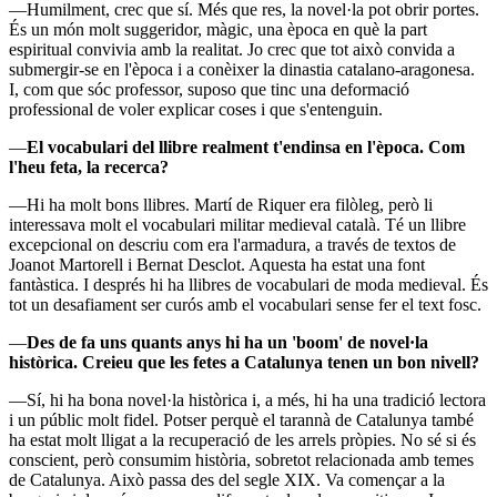
—Humilment, crec que sí. Més que res, la novel·la pot obrir portes.
És un món molt suggeridor, màgic, una època en què la part
espiritual convivia amb la realitat. Jo crec que tot això convida a
submergir-se en l'època i a conèixer la dinastia catalano-aragonesa.
I, com que sóc professor, suposo que tinc una deformació
professional de voler explicar coses i que s'entenguin.
—
El vocabulari del llibre realment t'endinsa en l'època. Com
l'heu feta, la recerca?
—Hi ha molt bons llibres. Martí de Riquer era filòleg, però li
interessava molt el vocabulari militar medieval català. Té un llibre
excepcional on descriu com era l'armadura, a través de textos de
Joanot Martorell i Bernat Desclot. Aquesta ha estat una font
fantàstica. I després hi ha llibres de vocabulari de moda medieval. És
tot un desafiament ser curós amb el vocabulari sense fer el text fosc.
—
Des de fa uns quants anys hi ha un 'boom' de novel·la
històrica. Creieu que les fetes a Catalunya tenen un bon nivell?
—Sí, hi ha bona novel·la històrica i, a més, hi ha una tradició lectora
i un públic molt fidel. Potser perquè el tarannà de Catalunya també
ha estat molt lligat a la recuperació de les arrels pròpies. No sé si és
conscient, però consumim història, sobretot relacionada amb temes
de Catalunya. Això passa des del segle XIX. Va començar a la