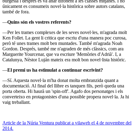
burgesia i després es va anar difonent a les classes mitjanes. I no
únicament es consumeix novel·la històrica sobre autors catalans,
també de fora.
—
Quins són els vostres referents?
—Per les trames complexes de les seves novel·les, m'agrada molt
Ken Follet. La gent li critica que escriu d'una manera poc curosa,
però té unes trames molt ben muntades. També m'agrada Noah
Gordon. Després, també me n'agraden de més clàssics, com ara
Marguerite Yourcenar, que va escriure 'Memòries d'Adrià'. I, a
Catalunya, Nèstor Luján mateix era molt bon novel·lista històric.
—
El premi us ha estimulat a continuar escrivint?
—Sí. Aquesta novel·la m'ha donat molta embranzida quant a
documentació. Al final del llibre es tanquen fils, però queda una
porta oberta. Hi haurà un 'spin-off'. Agafo dos personatges i els
converteixo en protagonistes d'una possible propera novel·la. Ja hi
vaig treballant.
Article de la Núria Ventura publicat a vilaweb el 4 de novembre del
2014.