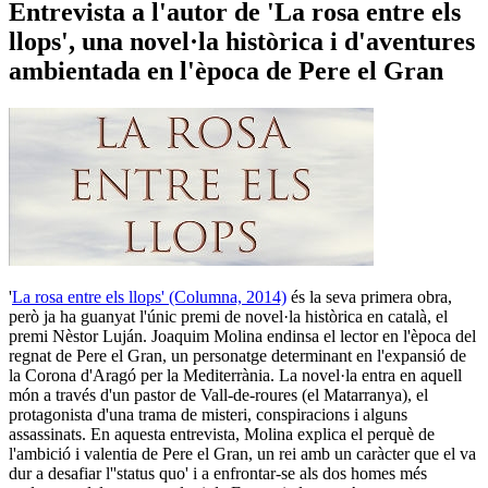
Entrevista a l'autor de 'La rosa entre els
llops', una novel·la històrica i d'aventures
ambientada en l'època de Pere el Gran
'
La rosa entre els llops' (Columna, 2014)
és la seva primera obra,
però ja ha guanyat l'únic premi de novel·la històrica en català, el
premi Nèstor Luján. Joaquim Molina endinsa el lector en l'època del
regnat de Pere el Gran, un personatge determinant en l'expansió de
la Corona d'Aragó per la Mediterrània. La novel·la entra en aquell
món a través d'un pastor de Vall-de-roures (el Matarranya), el
protagonista d'una trama de misteri, conspiracions i alguns
assassinats. En aquesta entrevista, Molina explica el perquè de
l'ambició i valentia de Pere el Gran, un rei amb un caràcter que el va
dur a desafiar l''status quo' i a enfrontar-se als dos homes més