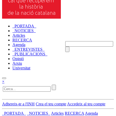
_PORTADA_
_NOTICIES_
Articles
RECERCA
Agenda
_ENTREVISTES_
_PUBLICACIONS_
Opinió
Arxiu
Universitat
×
Adhereix-te a l'INH
Crea el teu compte
Accedeix al teu compte
_PORTADA_
_NOTICIES_
Articles
RECERCA
Agenda