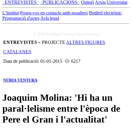
_ENTREVISTES_
_PUBLICACIONS_
Opinió
Arxiu
Universitat
L'Institut
Poseu-vos en contacte amb nosaltres
Butlletí electrònic
Programació d'actes
Avís legal
© 2026 Fundació Institut Nova Història
ENTREVISTES
» PROJECTE
ALTRES FIGURES
CATALANES
Data de publicació: 01-01-2015
6217
NÚRIA VENTURA
Joaquim Molina: 'Hi ha un
paral·lelisme entre l'època de
Pere el Gran i l'actualitat'