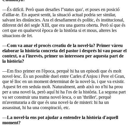
—És difícil. Però quan desafies l''status quo', et poses en posició
d'aïllar-te. En aquest sentit, la situació actual podria ser similar,
salvant les distàncies. Ara el desafiament és polític, és institucional,
diferent del del segle XIII, que era una guerra oberta. Però sí que és
cert que en qualsevol època de la història si et mous, alteres les
situacions de fet.
—
Com va anar el procés creatiu de la novel·la? Primer vàreu
elaborar la història concreta del pastor i després hi vau posar el
context, o a l'inrevés, primer us interesseu per aquesta part de
la història?
—Em fixo primer en l'època, perquè hi ha un episodi que és molt
novel·lesc. És un possible duel entre Carles d'Anjou i Pere el Gran,
que té lloc en un moment determinat de la novel·la, i que va existir.
Aquest fet em seduïa molt. Naturalment, amb això no n'hi ha prou
per a una novel·la, però aquí hi ha l'os de la història. La segona part
va ser construir una trama novel·lesca, o un 'thriller', perquè
m'aventuraria a dir que és una novel·la de misteri: hi ha un
assassinat, hi ha una conspiració, etc.
—
La novel·la ens pot ajudar a entendre la història d'aquell
moment?