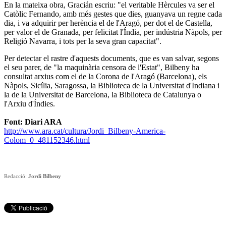
En la mateixa obra, Gracián escriu: "el veritable Hèrcules va ser el
Catòlic Fernando, amb més gestes que dies, guanyava un regne cada
dia, i va adquirir per herència el de l'Aragó, per dot el de Castella,
per valor el de Granada, per felicitat l'Índia, per indústria Nàpols, per
Religió Navarra, i tots per la seva gran capacitat".
Per detectar el rastre d'aquests documents, que es van salvar, segons
el seu parer, de "la maquinària censora de l'Estat", Bilbeny ha
consultat arxius com el de la Corona de l'Aragó (Barcelona), els
Nàpols, Sicília, Saragossa, la Biblioteca de la Universitat d'Indiana i
la de la Universitat de Barcelona, la Biblioteca de Catalunya o
l'Arxiu d'Índies.
Font: Diari ARA
http://www.ara.cat/cultura/Jordi_Bilbeny-America-
Colom_0_481152346.html
Redacció:
Jordi Bilbeny