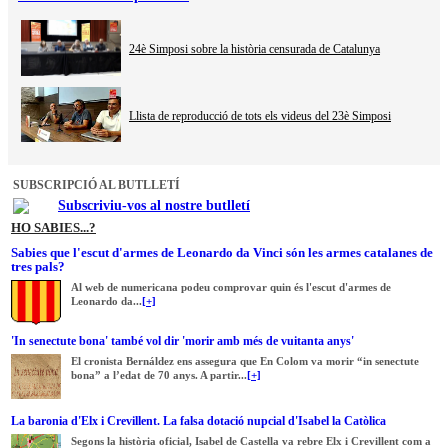
24è Simposi sobre la història censurada de Catalunya
Llista de reproducció de tots els videus del 23è Simposi
SUBSCRIPCIÓ AL BUTLLETÍ
Subscriviu-vos al nostre butlletí
HO SABIES...?
Sabies que l'escut d'armes de Leonardo da Vinci són les armes catalanes de
tres pals?
Al web de numericana podeu comprovar quin és l'escut d'armes de
Leonardo da...
[+]
'In senectute bona' també vol dir 'morir amb més de vuitanta anys'
El cronista Bernáldez ens assegura que En Colom va morir “in senectute
bona” a l’edat de 70 anys. A partir...
[+]
La baronia d'Elx i Crevillent. La falsa dotació nupcial d'Isabel la Catòlica
Segons la història oficial, Isabel de Castella va rebre Elx i Crevillent com a