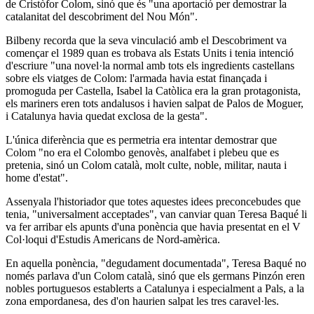
de Cristòfor Colom, sinó que és "una aportació per demostrar la
catalanitat del descobriment del Nou Món".
Bilbeny recorda que la seva vinculació amb el Descobriment va
començar el 1989 quan es trobava als Estats Units i tenia intenció
d'escriure "una novel·la normal amb tots els ingredients castellans
sobre els viatges de Colom: l'armada havia estat finançada i
promoguda per Castella, Isabel la Catòlica era la gran protagonista,
els mariners eren tots andalusos i havien salpat de Palos de Moguer,
i Catalunya havia quedat exclosa de la gesta".
L'única diferència que es permetria era intentar demostrar que
Colom "no era el Colombo genovès, analfabet i plebeu que es
pretenia, sinó un Colom català, molt culte, noble, militar, nauta i
home d'estat".
Assenyala l'historiador que totes aquestes idees preconcebudes que
tenia, "universalment acceptades", van canviar quan Teresa Baqué li
va fer arribar els apunts d'una ponència que havia presentat en el V
Col·loqui d'Estudis Americans de Nord-amèrica.
En aquella ponència, "degudament documentada", Teresa Baqué no
només parlava d'un Colom català, sinó que els germans Pinzón eren
nobles portuguesos establerts a Catalunya i especialment a Pals, a la
zona empordanesa, des d'on haurien salpat les tres caravel·les.