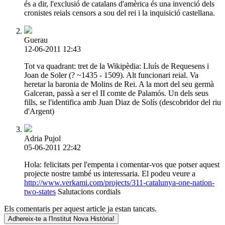
és a dir, l'exclusió de catalans d'amèrica és una invenció dels
cronistes reials censors a sou del rei i la inquisició castellana.
Guerau
12-06-2011 12:43
Tot va quadrant: tret de la Wikipèdia: Lluís de Requesens i
Joan de Soler (? ~1435 - 1509). Alt funcionari reial. Va
heretar la baronia de Molins de Rei. A la mort del seu germà
Galceran, passà a ser el II comte de Palamós. Un dels seus
fills, se l'identifica amb Juan Diaz de Solís (descobridor del riu
d'Argent)
Adria Pujol
05-06-2011 22:42
Hola: felicitats per l'empenta i comentar-vos que potser aquest
projecte nostre també us interessaria. El podeu veure a
http://www.verkami.com/projects/311-catalunya-one-nation-
two-states
Salutacions cordials
Els comentaris per aquest article ja estan tancats.
Adhereix-te a l'Institut Nova Història!