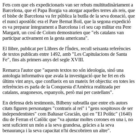
Fets com que els expedicionaris van ser rebuts multitudinàriament a
Barcelona, que el Papa Borgia va atorgar aquelles terres als reis, que
el bisbe de Barcelona va fer pública la butlla de la seva donació, que
el nunci apostòlic era el Pare Bernat Boil, que la segona expedició
es va preparar íntegrament a Barcelona i el seu cap militar era Pere
Margarit, un cosí de Colom demostrarien que "els catalans van
participar activament en la gesta americana".
El llibre, publicat per Llibres de l'Índex, recull seixanta referències
de textos publicats entre 1492, amb "Les Capitulacions de Santa
Fe", fins als primers anys del segle XVIII.
Remarca l'autor que "aquests textos no són ideologia, sinó una
antologia informativa que avala la investigació que he fet en els
últims vint anys, que conflueix en un mateix fet objectiu: en totes les
referències es parla de la Conquesta d'Amèrica realitzada per
catalans, aragonesos, espanyols, però mai per castellans".
En defensa dels testimonis, Bilbeny subratlla que entre els autors
citats figuren personatges "contraris al rei" i "gens sospitosos de ser
independentistes" com Baltasar Gracián, qui en "El Polític" (1640)
diu de Ferran el Catòlic que "va ajuntar moltes corones en una i, no
sent suficient un món a la seva grandesa, gràcies a la seva
benaurança i la seva capacitat n'hi descobriren un altre".