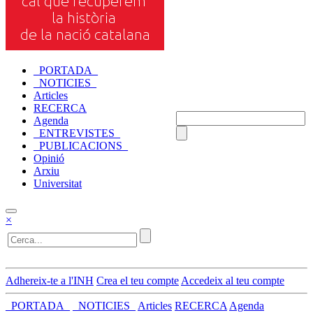
_PORTADA_
_NOTICIES_
Articles
RECERCA
Agenda
_ENTREVISTES_
_PUBLICACIONS_
Opinió
Arxiu
Universitat
×
Adhereix-te a l'INH
Crea el teu compte
Accedeix al teu compte
_PORTADA_
_NOTICIES_
Articles
RECERCA
Agenda