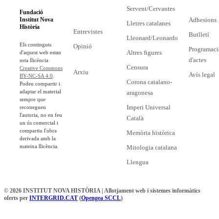
Servent/Cervantes
Fundació
Adhesions
Institut Nova
Lletres catalanes
Història
Entrevistes
Butlletí
Lleonard/Leonardo
Els continguts
Opinió
Programaci
Altres figures
d'aquest web estan
d'actes
sota llicència
Censura
Creative Commons
Arxiu
Avís legal
BY-NC-SA 4.0
.
Corona catalano-
Podeu compartir i
adaptar el material
aragonesa
sempre que
Imperi Universal
reconegueu
l'autoria, no en feu
Català
un ús comercial i
compartiu l'obra
Memòria històrica
derivada amb la
mateixa llicència.
Mitologia catalana
Llengua
© 2026 INSTITUT NOVA HISTÒRIA | Allotjament web i sistemes informàtics
oferts per
INTERGRID.CAT
(
Opengea SCCL
)