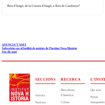
Reis d'Aragó, de la Corona d'Aragó, o Reis de Catalunya?
ANUNCIA'T AQUÍ
Subscriviu-vos al butlletí de notícies de l'Institut Nova Història
Feu clic aquí
SECCIONS
RECERCA
L'INST
Descoberta
Qui som
d'Amèrica
Articles
Portal
Colom
transparènc
Notícies