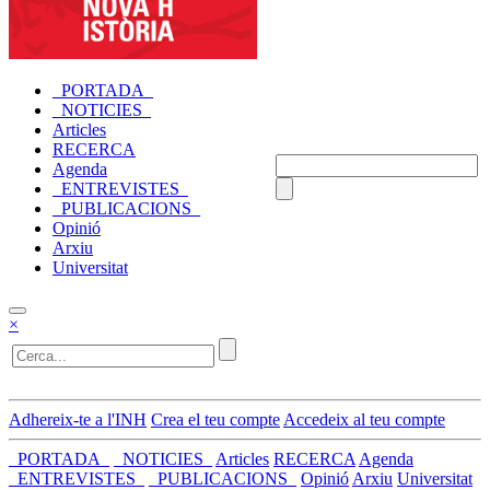
_PORTADA_
_NOTICIES_
Articles
RECERCA
Agenda
_ENTREVISTES_
_PUBLICACIONS_
Opinió
Arxiu
Universitat
×
Adhereix-te a l'INH
Crea el teu compte
Accedeix al teu compte
_PORTADA_
_NOTICIES_
Articles
RECERCA
Agenda
_ENTREVISTES_
_PUBLICACIONS_
Opinió
Arxiu
Universitat