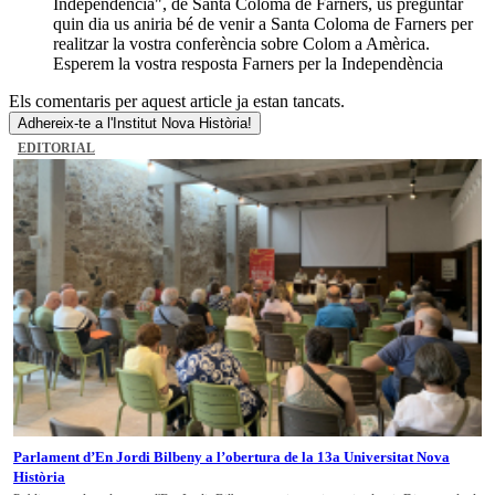
Independència", de Santa Coloma de Farners, us preguntar
quin dia us aniria bé de venir a Santa Coloma de Farners per
realitzar la vostra conferència sobre Colom a Amèrica.
Esperem la vostra resposta Farners per la Independència
Els comentaris per aquest article ja estan tancats.
Adhereix-te a l'Institut Nova Història!
EDITORIAL
Parlament d’En Jordi Bilbeny a l’obertura de la 13a Universitat Nova
Història