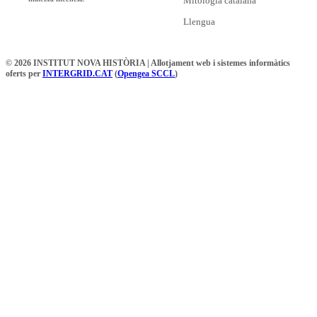
Mitologia catalana
Llengua
© 2026 INSTITUT NOVA HISTÒRIA | Allotjament web i sistemes informàtics
oferts per
INTERGRID.CAT
(
Opengea SCCL
)