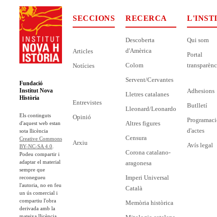
SECCIONS
RECERCA
L'INST
Descoberta
Qui som
d'Amèrica
Articles
Portal
Colom
transparènc
Notícies
Servent/Cervantes
Fundació
Adhesions
Institut Nova
Lletres catalanes
Història
Entrevistes
Butlletí
Lleonard/Leonardo
Els continguts
Opinió
Programaci
Altres figures
d'aquest web estan
d'actes
sota llicència
Censura
Creative Commons
Arxiu
Avís legal
BY-NC-SA 4.0
.
Corona catalano-
Podeu compartir i
adaptar el material
aragonesa
sempre que
Imperi Universal
reconegueu
l'autoria, no en feu
Català
un ús comercial i
compartiu l'obra
Memòria històrica
derivada amb la
mateixa llicència.