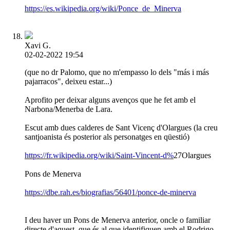
https://es.wikipedia.org/wiki/Ponce_de_Minerva
Xavi G.
02-02-2022 19:54
(que no dr Palomo, que no m'empasso lo dels "más i más
pajarracos", deixeu estar...)
Aprofito per deixar alguns avenços que he fet amb el
Narbona/Menerba de Lara.
Escut amb dues calderes de Sant Vicenç d'Olargues (la creu
santjoanista és posterior als personatges en qüestió)
https://fr.wikipedia.org/wiki/Saint-Vincent-d%
27Olargues
Pons de Menerva
https://dbe.rah.es/biografias/56401/ponce-de-minerva
I deu haver un Pons de Menerva anterior, oncle o familiar
directe d'aquest, que és al que identifiquen amb el Rodrigo