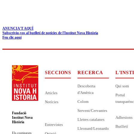
ANUNCIA'T AQUÍ
Subscriviu-vos al butlletí de notícies de l'Institut Nova Història
Feu clic aquí
SECCIONS
RECERCA
L'INST
Descoberta
Qui som
d'Amèrica
Articles
Portal
Colom
transparènc
Notícies
Servent/Cervantes
Fundació
Adhesions
Institut Nova
Lletres catalanes
Història
Entrevistes
Butlletí
Lleonard/Leonardo
Els continguts
Opinió