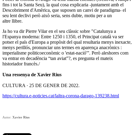
fins i tot la Santa Seu), la qual cosa explicaria -juntament amb el
Descobriment d'Amèrica, que suposen un canvi de paradigma- el
seu lent declivi però això seria, sens dubte, motiu per a un
altre llibre.
Ja ho va dir Pierre Vilar en el seu clàssic sobre "Catalunya a
l'Espanya moderna: Entre 1250 i 1350, el Principat català va ser
potser el país d'Europa a propòsit del qual resultaria menys inexacte,
menys perillós, pronunciar uns termes en aparença anacrònics :
imperialisme politicoeconòmic o 'estat-nació'”. Però aleshores com
va entrar en decadència “tan aviat”?, es pregunta el mateix
historiador francès./
Una ressenya de Xavier Rius
CULTURA · 25 DE GENER DE 2022.
https://cultura.e-noticies.cat/laltra-corona-darago-139238.html
Autor:
Xavier Rius