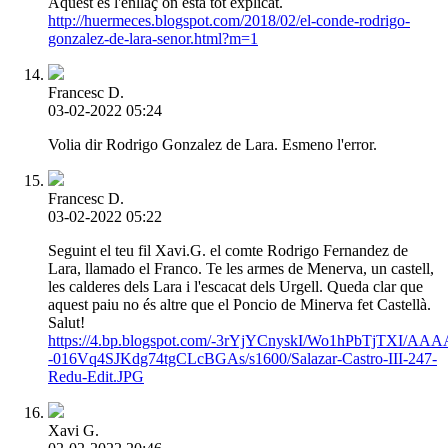
Aquest és l'enllaç on està tot explicat.
http://huermeces.blogspot.com/2018/02/el-conde-rodrigo-
gonzalez-de-lara-senor.html?m=1
Francesc D.
03-02-2022 05:24
Volia dir Rodrigo Gonzalez de Lara. Esmeno l'error.
Francesc D.
03-02-2022 05:22
Seguint el teu fil Xavi.G. el comte Rodrigo Fernandez de
Lara, llamado el Franco. Te les armes de Menerva, un castell,
les calderes dels Lara i l'escacat dels Urgell. Queda clar que
aquest paiu no és altre que el Poncio de Minerva fet Castellà.
Salut!
https://4.bp.blogspot.com/-3rYjYCnyskI/Wo1hPbTjTXI
-016Vq4SJKdg74tgCLcBGAs/s1600/Salazar-Castro-III-247-
Redu-Edit.JPG
Xavi G.