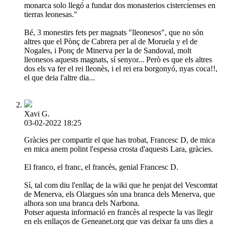
monarca solo llegó a fundar dos monasterios cistercienses en
tierras leonesas."
Bé, 3 monestirs fets per magnats "lleonesos", que no són
altres que el Pònç de Cabrera per al de Moruela y el de
Nogales, i Ponç de Minerva per la de Sandoval, molt
lleonesos aquests magnats, sí senyor... Però es que els altres
dos els va fer el rei lleonès, i el rei era borgonyó, nyas coca!!,
el que deia l'altre dia...
Xavi G.
03-02-2022 18:25
Gràcies per compartir el que has trobat, Francesc D, de mica
en mica anem polint l'espessa crosta d'aquests Lara, gràcies.
El franco, el franc, el francès, genial Francesc D.
Sí, tal com diu l'enllaç de la wiki que he penjat del Vescomtat
de Menerva, els Olargues són una branca dels Menerva, que
alhora son una branca dels Narbona.
Potser aquesta informació en francès al respecte la vas llegir
en els enllaços de Geneanet.org que vas deixar fa uns dies a