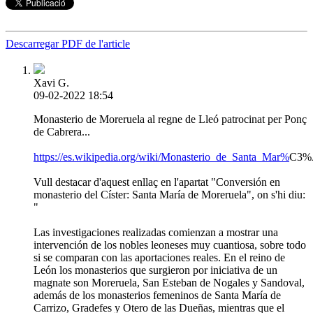
Descarregar PDF de l'article
Xavi G.
09-02-2022 18:54
Monasterio de Moreruela al regne de Lleó patrocinat per Ponç
de Cabrera...
https://es.wikipedia.org/wiki/Monasterio_de_Santa_Mar%
C3%A
Vull destacar d'aquest enllaç en l'apartat "Conversión en
monasterio del Císter: Santa María de Moreruela", on s'hi diu:
"
Las investigaciones realizadas comienzan a mostrar una
intervención de los nobles leoneses muy cuantiosa, sobre todo
si se comparan con las aportaciones reales. En el reino de
León los monasterios que surgieron por iniciativa de un
magnate son Moreruela, San Esteban de Nogales y Sandoval,
además de los monasterios femeninos de Santa María de
Carrizo, Gradefes y Otero de las Dueñas, mientras que el