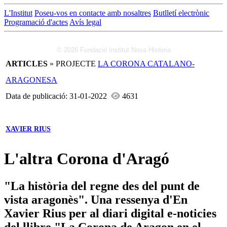
L'Institut
Poseu-vos en contacte amb nosaltres
Butlletí electrònic
Programació d'actes
Avís legal
© 2026 Fundació Institut Nova Història
ARTICLES
» PROJECTE
LA CORONA CATALANO-
ARAGONESA
Data de publicació: 31-01-2022
4631
XAVIER RIUS
L'altra Corona d'Aragó
"La història del regne des del punt de
vista aragonès". Una ressenya d'En
Xavier Rius per al diari digital e-noticies
del llibre "La Corona de Aragon en el