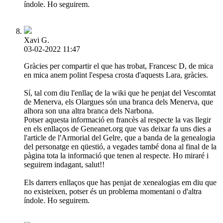
índole. Ho seguirem.
Xavi G.
03-02-2022 11:47
Gràcies per compartir el que has trobat, Francesc D, de mica
en mica anem polint l'espesa crosta d'aquests Lara, gràcies.
Sí, tal com diu l'enllaç de la wiki que he penjat del Vescomtat
de Menerva, els Olargues són una branca dels Menerva, que
alhora son una altra branca dels Narbona.
Potser aquesta informació en francès al respecte la vas llegir
en els enllaços de Geneanet.org que vas deixar fa uns dies a
l'article de l'Armorial del Gelre, que a banda de la genealogia
del personatge en qüestió, a vegades també dona al final de la
pàgina tota la informació que tenen al respecte. Ho miraré i
seguirem indagant, salut!!
Els darrers enllaços que has penjat de xenealogias em diu que
no existeixen, potser és un problema momentani o d'altra
índole. Ho seguirem.