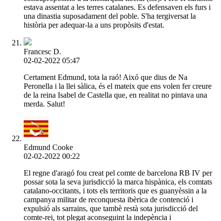
estava assentat a les terres catalanes. Es defensaven els furs i
una dinastia suposadament del poble. S'ha tergiversat la
història per adequar-la a uns propòsits d'estat.
Francesc D.
02-02-2022 05:47
Certament Edmund, tota la raó! Aixó que dius de Na
Peronella i la llei sàlica, és el mateix que ens volen fer creure
de la reina Isabel de Castella que, en realitat no pintava una
merda. Salut!
Edmund Cooke
02-02-2022 00:22
El regne d'aragó fou creat pel comte de barcelona RB IV per
possar sota la seva jurisdicció la marca hispànica, els comtats
catalano-occitants, i tots els territoris que es guanyèssin a la
campanya militar de reconquesta ibèrica de contenció i
expulsió als sarrains, que tambè restà sota jurisdicció del
comte-rei, tot plegat aconseguint la indepència i