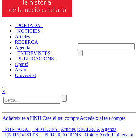
_PORTADA_
_NOTICIES_
Articles
RECERCA
Agenda
_ENTREVISTES_
_PUBLICACIONS_
Opinió
Arxiu
Universitat
×
Adhereix-te a l'INH
Crea el teu compte
Accedeix al teu compte
_PORTADA_
_NOTICIES_
Articles
RECERCA
Agenda
_ENTREVISTES_
_PUBLICACIONS_
Opinió
Arxiu
Universitat