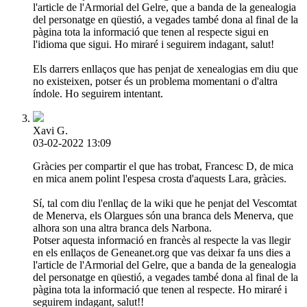
l'article de l'Armorial del Gelre, que a banda de la genealogia
del personatge en qüestió, a vegades també dona al final de la
pàgina tota la informació que tenen al respecte sigui en
l'idioma que sigui. Ho miraré i seguirem indagant, salut!
Els darrers enllaços que has penjat de xenealogias em diu que
no existeixen, potser és un problema momentani o d'altra
índole. Ho seguirem intentant.
Xavi G.
03-02-2022 13:09
Gràcies per compartir el que has trobat, Francesc D, de mica
en mica anem polint l'espesa crosta d'aquests Lara, gràcies.
Sí, tal com diu l'enllaç de la wiki que he penjat del Vescomtat
de Menerva, els Olargues són una branca dels Menerva, que
alhora son una altra branca dels Narbona.
Potser aquesta informació en francès al respecte la vas llegir
en els enllaços de Geneanet.org que vas deixar fa uns dies a
l'article de l'Armorial del Gelre, que a banda de la genealogia
del personatge en qüestió, a vegades també dona al final de la
pàgina tota la informació que tenen al respecte. Ho miraré i
seguirem indagant, salut!!