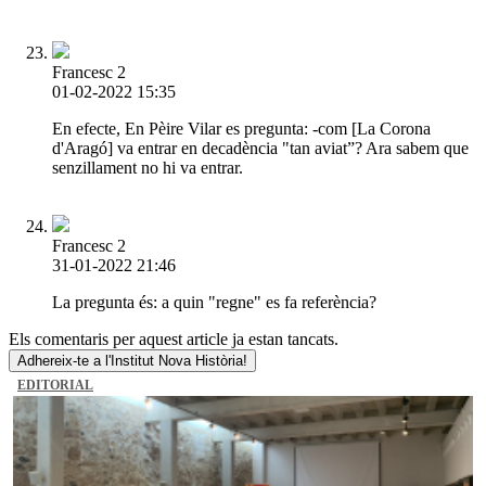
Francesc 2
01-02-2022 15:35
En efecte, En Pèire Vilar es pregunta: -com [La Corona
d'Aragó] va entrar en decadència "tan aviat”? Ara sabem que
senzillament no hi va entrar.
Francesc 2
31-01-2022 21:46
La pregunta és: a quin "regne" es fa referència?
Els comentaris per aquest article ja estan tancats.
Adhereix-te a l'Institut Nova Història!
EDITORIAL