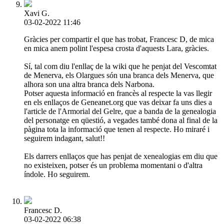
Xavi G.
03-02-2022 11:46
Gràcies per compartir el que has trobat, Francesc D, de mica
en mica anem polint l'espesa crosta d'aquests Lara, gràcies.
Sí, tal com diu l'enllaç de la wiki que he penjat del Vescomtat
de Menerva, els Olargues són una branca dels Menerva, que
alhora son una altra branca dels Narbona.
Potser aquesta informació en francès al respecte la vas llegir
en els enllaços de Geneanet.org que vas deixar fa uns dies a
l'article de l'Armorial del Gelre, que a banda de la genealogia
del personatge en qüestió, a vegades també dona al final de la
pàgina tota la informació que tenen al respecte. Ho miraré i
seguirem indagant, salut!!
Els darrers enllaços que has penjat de xenealogias em diu que
no existeixen, potser és un problema momentani o d'altra
índole. Ho seguirem.
Francesc D.
03-02-2022 06:38