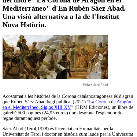
Mediterráneo" d'En Rubén Sáez Abad.
Una visió alternativa a la de l'Institut
Nova Hstòria.
Rubén Sáez Abad
Acostumat a les històries de la Corona catalanoaragonesa és d'agrair
que Rubén Sáez Abad hagi publicat (2021) “
La Corona de Aragón
en el Mediterráneo. Siglos XIII-XV
” (HRM Ediciones), un llibre de
gairebé 500 pàgines (24,95 euros) que desgrana l'esplendor del
regne durant aquest període.
Sáez Abad (Terol,1978) és llicenciat en Humanitats per la
Universitat de Terol i doctor en història cum laude per la Universitat