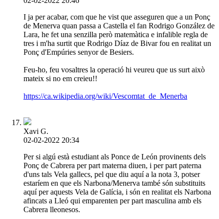
02-02-2022 20:46
I ja per acabar, com que he vist que asseguren que a un Ponç
de Menerva quan passa a Castella el fan Rodrigo González de
Lara, he fet una senzilla però matemàtica e infalible regla de
tres i m'ha surtit que Rodrigo Díaz de Bivar fou en realitat un
Ponç d'Empúries senyor de Besiers.
Feu-ho, feu vosaltres la operació hi veureu que us surt això
mateix si no em creieu!!
https://ca.wikipedia.org/wiki/Vescomtat_de_Menerba
Xavi G.
02-02-2022 20:34
Per si algú està estudiant als Ponce de León provinents dels
Ponç de Cabrera per part materna diuen, i per part paterna
d'uns tals Vela gallecs, pel que diu aquí a la nota 3, potser
estaríem en que els Narbona/Menerva també són substituits
aquí per aquests Vela de Galícia, i són en realitat els Narbona
afincats a Lleó qui emparenten per part masculina amb els
Cabrera lleonesos.