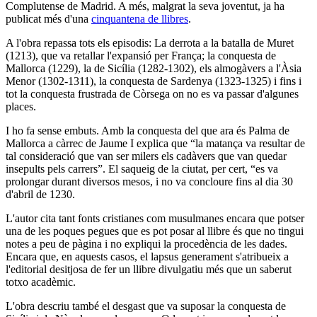
Complutense de Madrid. A més, malgrat la seva joventut, ja ha
publicat més d'una
cinquantena de llibres
.
A l'obra repassa tots els episodis: La derrota a la batalla de Muret
(1213), que va retallar l'expansió per França; la conquesta de
Mallorca (1229), la de Sicília (1282-1302), els almogàvers a l'Àsia
Menor (1302-1311), la conquesta de Sardenya (1323-1325) i fins i
tot la conquesta frustrada de Còrsega on no es va passar d'algunes
places.
I ho fa sense embuts. Amb la conquesta del que ara és Palma de
Mallorca a càrrec de Jaume I explica que “la matança va resultar de
tal consideració que van ser milers els cadàvers que van quedar
insepults pels carrers”. El saqueig de la ciutat, per cert, “es va
prolongar durant diversos mesos, i no va concloure fins al dia 30
d'abril de 1230.
L'autor cita tant fonts cristianes com musulmanes encara que potser
una de les poques pegues que es pot posar al llibre és que no tingui
notes a peu de pàgina i no expliqui la procedència de les dades.
Encara que, en aquests casos, el lapsus generament s'atribueix a
l'editorial desitjosa de fer un llibre divulgatiu més que un saberut
totxo acadèmic.
L'obra descriu també el desgast que va suposar la conquesta de