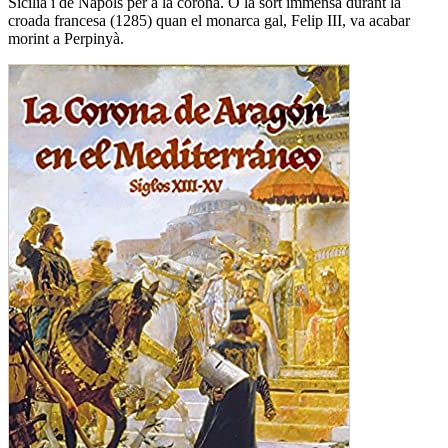
Sicília i de Nàpols per a la corona. O la sort immensa durant la
croada francesa (1285) quan el monarca gal, Felip III, va acabar
morint a Perpinyà.