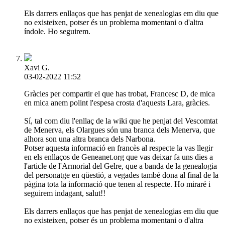
Els darrers enllaços que has penjat de xenealogias em diu que
no existeixen, potser és un problema momentani o d'altra
índole. Ho seguirem.
Xavi G.
03-02-2022 11:52
Gràcies per compartir el que has trobat, Francesc D, de mica
en mica anem polint l'espesa crosta d'aquests Lara, gràcies.
Sí, tal com diu l'enllaç de la wiki que he penjat del Vescomtat
de Menerva, els Olargues són una branca dels Menerva, que
alhora son una altra branca dels Narbona.
Potser aquesta informació en francès al respecte la vas llegir
en els enllaços de Geneanet.org que vas deixar fa uns dies a
l'article de l'Armorial del Gelre, que a banda de la genealogia
del personatge en qüestió, a vegades també dona al final de la
pàgina tota la informació que tenen al respecte. Ho miraré i
seguirem indagant, salut!!
Els darrers enllaços que has penjat de xenealogias em diu que
no existeixen, potser és un problema momentani o d'altra