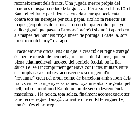
reconeixement dels francs. Una jugada mestre pròpia del
marqués d'hispània i duc de la gotia…. Per això en Lluis IX el
Sant, el rei franc per liderar la croada a europa occidental
contra tots els heretges per bula papal, així ho fa reflectir als
mapes geopolítics de l'època…on no hi apareix don pelayo
enlloc (igual que passa a l'armorial gelré) i sí que hi apareixen
als mapes del Sant els "royaumes” de portugal i castella, sota
jurisdicció del "roy” d'arago….
I l'academisme oficial ens diu que la creació del regne d'aragó
és mèrit exclusiu de peronella, una nena de 14 anys, que en
plena edat medieval, apogeo del període feudal, on la llei
sàlica i el seu incompliment generava conflictes militars entre
els propis casals nobles, aconsegueix ser regent d'un
"royaume” creat pel propi comte de barcelona amb suport dels
francs en les campanyes sarraines, royaume abans regentat pel
bell, pobre i moribund Ramir, un noble sense descendència
masculina…i la noieta, tota soleta, finalment aconssegueix ser
la reina del regne d'aragó….mentre que en RBerenguer IV,
només n'és el princep…