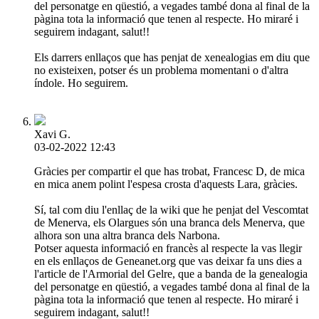
del personatge en qüestió, a vegades també dona al final de la
pàgina tota la informació que tenen al respecte. Ho miraré i
seguirem indagant, salut!!
Els darrers enllaços que has penjat de xenealogias em diu que
no existeixen, potser és un problema momentani o d'altra
índole. Ho seguirem.
Xavi G.
03-02-2022 12:43
Gràcies per compartir el que has trobat, Francesc D, de mica
en mica anem polint l'espesa crosta d'aquests Lara, gràcies.
Sí, tal com diu l'enllaç de la wiki que he penjat del Vescomtat
de Menerva, els Olargues són una branca dels Menerva, que
alhora son una altra branca dels Narbona.
Potser aquesta informació en francès al respecte la vas llegir
en els enllaços de Geneanet.org que vas deixar fa uns dies a
l'article de l'Armorial del Gelre, que a banda de la genealogia
del personatge en qüestió, a vegades també dona al final de la
pàgina tota la informació que tenen al respecte. Ho miraré i
seguirem indagant, salut!!