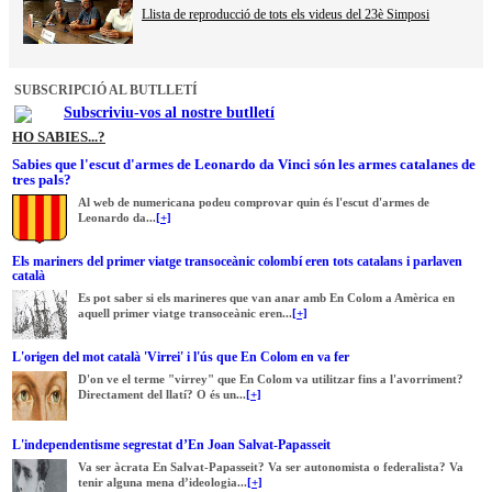
Llista de reproducció de tots els videus del 23è Simposi
SUBSCRIPCIÓ AL BUTLLETÍ
Subscriviu-vos al nostre butlletí
HO SABIES...?
Sabies que l'escut d'armes de Leonardo da Vinci són les armes catalanes de
tres pals?
Al web de numericana podeu comprovar quin és l'escut d'armes de
Leonardo da...
[+]
Els mariners del primer viatge transoceànic colombí eren tots catalans i parlaven
català
Es pot saber si els marineres que van anar amb En Colom a Amèrica en
aquell primer viatge transoceànic eren...
[+]
L'origen del mot català 'Virrei' i l'ús que En Colom en va fer
D'on ve el terme "virrey" que En Colom va utilitzar fins a l'avorriment?
Directament del llatí? O és un...
[+]
L'independentisme segrestat d’En Joan Salvat-Papasseit
Va ser àcrata En Salvat-Papasseit? Va ser autonomista o federalista? Va
tenir alguna mena d’ideologia...
[+]