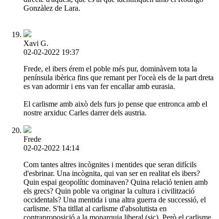
Gonzàlez de Lara.
Xavi G.
02-02-2022 19:37
Frede, el ibers érem el poble més pur, dominàvem tota la
península ibèrica fins que remant per l'oceà els de la part dreta
es van adormir i ens van fer encallar amb eurasia.
El carlisme amb això dels furs jo pense que entronca amb el
nostre arxiduc Carles darrer dels austria.
Frede
02-02-2022 14:14
Com tantes altres incògnites i mentides que seran difícils
d'esbrinar. Una incògnita, qui van ser en realitat els ibers?
Quin espai geopolític dominaven? Quina relació tenien amb
els grecs? Quin poble va originar la cultura i civilització
occidentals? Una mentida i una altra guerra de successió, el
carlisme. S'ha titllat al carlisme d'absolutista en
contraproposició a la monarquia liberal (sic). Però el carlisme