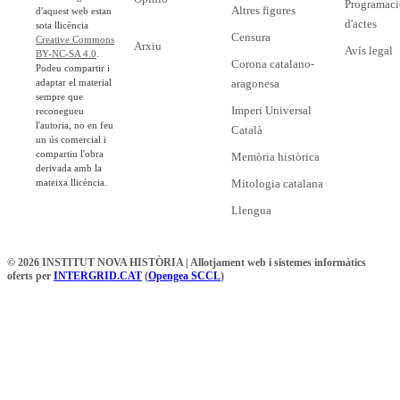
Programaci
Altres figures
d'aquest web estan
d'actes
sota llicència
Censura
Creative Commons
Arxiu
Avís legal
BY-NC-SA 4.0
.
Corona catalano-
Podeu compartir i
adaptar el material
aragonesa
sempre que
Imperi Universal
reconegueu
l'autoria, no en feu
Català
un ús comercial i
compartiu l'obra
Memòria històrica
derivada amb la
mateixa llicència.
Mitologia catalana
Llengua
© 2026 INSTITUT NOVA HISTÒRIA | Allotjament web i sistemes informàtics
oferts per
INTERGRID.CAT
(
Opengea SCCL
)