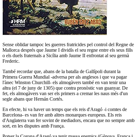
Sense oblidar tampoc les guerres fratricides pel control del Regne de
Mallorca després que Jaume I dividís el seu regne entre els seus fills
o els duels fraternals a Sicília amb Jaume II enfrontat al seu germà
Frederic.
També recordar que, abans de la batalla de Gallípoli durant la
Primera Guerra Mundial -adversa per als anglesos i que va pagar
l'ànec Winston Churchill- els almogàvers també en van tenir una
altra (el 7 de juny de 1305) que contra pronòstic van guanyar. De
fet, els almogàvers van ser els primers a cremar les naus més d'un
segle abans que Hernán Cortés.
En efecte, hi va haver un temps que els reis d'Aragó -i comtes de
Barcelona- es van fer amb altres monarques europeus. Els reis
d'Anglaterra van fer sovint de mediadors, encara que no sempre amb
sort, en les disputes amb França.
Potser la Corona d'Aragó va tenir massa enemics (Gènova, França i