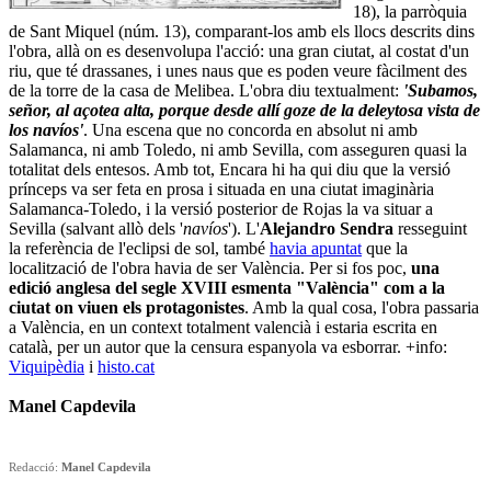
18), la parròquia
de Sant Miquel (núm. 13), comparant-los amb els llocs descrits dins
l'obra, allà on es desenvolupa l'acció: una gran ciutat, al costat d'un
riu, que té drassanes, i unes naus que es poden veure fàcilment des
de la torre de la casa de Melibea. L'obra diu textualment:
'Subamos,
señor, al açotea alta, porque desde allí goze de la deleytosa vista de
los navíos'
. Una escena que no concorda en absolut ni amb
Salamanca, ni amb Toledo, ni amb Sevilla, com asseguren quasi la
totalitat dels entesos. Amb tot, Encara hi ha qui diu que la versió
prínceps va ser feta en prosa i situada en una ciutat imaginària
Salamanca-Toledo, i la versió posterior de Rojas la va situar a
Sevilla (salvant allò dels '
navíos
'). L'
Alejandro Sendra
resseguint
la referència de l'eclipsi de sol, també
havia apuntat
que la
localització de l'obra havia de ser València. Per si fos poc,
una
edició anglesa del segle XVIII esmenta "València" com a la
ciutat on viuen els protagonistes
. Amb la qual cosa, l'obra passaria
a València, en un context totalment valencià i estaria escrita en
català, per un autor que la censura espanyola va esborrar. +info:
Viquipèdia
i
histo.cat
Manel Capdevila
Redacció:
Manel Capdevila