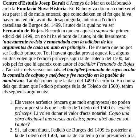
Centre d'Estudis Josep Baralt
d'Arenys de Mar en col.laboració
amb la
Fundació Nova Història
. En Bilbeny va donar a conèixer el
seu parer i el de molts entesos, que coincideixen en el fet que hi va
haver una edició, avui dia desapareguda, anterior a l'edició
castellana de Burgos del 1499, l'autor de la qual no va ser
Fernando de Rojas.
Recordem que en aquesta
suposada
primera
edició del 1499, on no hi ha el nom de l'autor, hi diu literalment:
'nuevamente revista y enmendada con la adición de los
argumentos de cada un auto en principio'
. De manera que no pot
ser l'edició prínceps. Tot i havent quedat provat aquest fet, alguns
erudits volen que l'edició prínceps sigui la de Toledo del 1500, tan
sols pel fet que hi apareix com autor el
bachiller Fernando de Rojas
a l'acròstic dels versos inicials:
el bachjller fernando de royas acabo
la comedia de calysto y melybea y fve nascjdo en la puebla de
montalvan
. També creuen que la data del 1499 és errònia. En contra
dels qui diuen que l'edició prínceps és la de Toledo de 1500), tenim
els següents arguments:
Els versos acròstics (encara que molt enginyosos) no poden
provar per si sols que l'edició de Toledo del 1500 és l'
edició
prínceps
. Li volen donar el valor d'acta notarial:
Copio una
obra afegint-hi uns versos acròstics; prova això que en sóc
l'autor?
Si , tal com diuen, l'edició de Burgos del 1499 és posterior a
la de Toledo del 1500, hauria de contenir (com presumeix a la