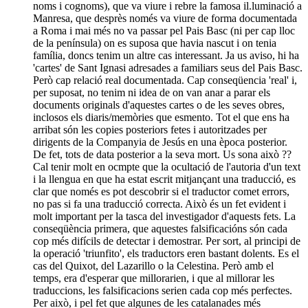
noms i cognoms), que va viure i rebre la famosa il.luminació a
Manresa, que desprès només va viure de forma documentada
a Roma i mai més no va passar pel Pais Basc (ni per cap lloc
de la península) on es suposa que havia nascut i on tenia
família, doncs tenim un altre cas interessant. Ja us aviso, hi ha
'cartes' de Sant Ignasi adresades a familiars seus del Pais Basc.
Però cap relació real documentada. Cap conseqüencia 'real' i,
per suposat, no tenim ni idea de on van anar a parar els
documents originals d'aquestes cartes o de les seves obres,
inclosos els diaris/memòries que esmento. Tot el que ens ha
arribat són les copies posteriors fetes i autoritzades per
dirigents de la Companyia de Jesús en una època posterior.
De fet, tots de data posterior a la seva mort. Us sona això ??
Cal tenir molt en ocmpte que la ocultació de l'autoria d'un text
i la llengua en que ha estat escrit mitjançant una traducció, es
clar que només es pot descobrir si el traductor comet errors,
no pas si fa una traducció correcta. Això és un fet evident i
molt important per la tasca del investigador d'aquests fets. La
conseqüència primera, que aquestes falsificacións són cada
cop més difícils de detectar i demostrar. Per sort, al principi de
la operació 'triunfito', els traductors eren bastant dolents. Es el
cas del Quixot, del Lazarillo o la Celestina. Però amb el
temps, era d'esperar que millorarien, i que al millorar les
traduccions, les falsificacions serien cada cop més perfectes.
Per això, i pel fet que algunes de les catalanades més