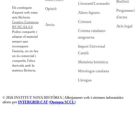
Butlletí
Lleonard/Leonardo
Els continguts
Opinió
Programaci
Altres figures
d'aquest web estan
d'actes
sota llicència
Censura
Creative Commons
Arxiu
Avís legal
BY-NC-SA 4.0
.
Corona catalano-
Podeu compartir i
adaptar el material
aragonesa
sempre que
Imperi Universal
reconegueu
l'autoria, no en feu
Català
un ús comercial i
compartiu l'obra
Memòria històrica
derivada amb la
mateixa llicència.
Mitologia catalana
Llengua
© 2026 INSTITUT NOVA HISTÒRIA | Allotjament web i sistemes informàtics
oferts per
INTERGRID.CAT
(
Opengea SCCL
)