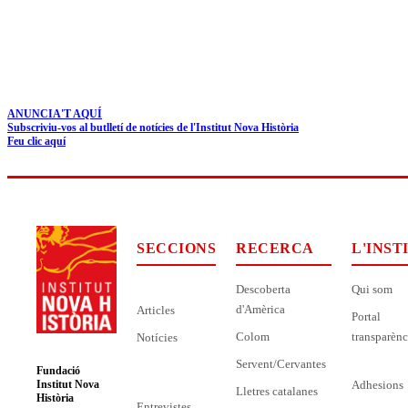
ANUNCIA'T AQUÍ
Subscriviu-vos al butlletí de notícies de l'Institut Nova Història
Feu clic aquí
SECCIONS
RECERCA
L'INST
Descoberta
Qui som
d'Amèrica
Articles
Portal
Colom
transparènc
Notícies
Servent/Cervantes
Fundació
Adhesions
Institut Nova
Lletres catalanes
Història
Entrevistes