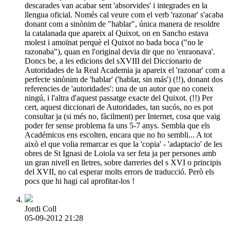
descarades van acabar sent 'absorvides' i integrades en la
llengua oficial. Només cal veure com el verb 'razonar' s'acaba
donant com a sinònim de "hablar", única manera de resoldre
la catalanada que apareix al Quixot, on en Sancho estava
molest i amoïnat perquè el Quixot no bada boca ("no le
razonaba"), quan en l'original devia dir que no 'enraonava'.
Doncs be, a les edicions del sXVIII del Diccionario de
Autoridades de la Real Academia ja apareix el 'razonar' com a
perfecte sinònim de 'hablar' ('hablar, sin más') (!!), donant dos
referencies de 'autoridades': una de un autor que no coneix
ningú, i l'altra d'aquest passatge exacte del Quixot. (!!) Per
cert, aquest diccionari de Autoridades, tan sucós, no es pot
consultar ja (si més no, fàcilment) per Internet, cosa que vaig
poder fer sense problema fa uns 5-7 anys. Sembla que els
Académicos ens escolten, encara que no ho sembli... A tot
això el que volia remarcar es que la 'copia' - 'adaptacio' de les
obres de St Ignasi de Loiola va ser feta ja per persones amb
un gran nivell en lletres, sobre darreries del s XVI o principis
del XVII, no cal esperar molts errors de traducció. Però els
pocs que hi hagi cal aprofitar-los !
Jordi Coll
05-09-2012 21:28