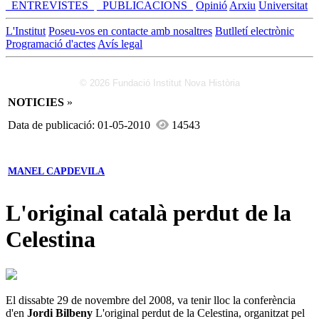
_ENTREVISTES_
_PUBLICACIONS_
Opinió
Arxiu
Universitat
L'Institut
Poseu-vos en contacte amb nosaltres
Butlletí electrònic
Programació d'actes
Avís legal
© 2026 Fundació Institut Nova Història
NOTICIES
»
Data de publicació: 01-05-2010
14543
MANEL CAPDEVILA
L'original català perdut de la
Celestina
El dissabte 29 de novembre del 2008, va tenir lloc la conferència
d'en
Jordi Bilbeny
L'original perdut de la Celestina, organitzat pel