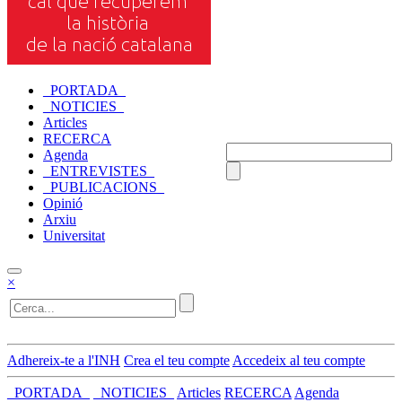
_PORTADA_
_NOTICIES_
Articles
RECERCA
Agenda
_ENTREVISTES_
_PUBLICACIONS_
Opinió
Arxiu
Universitat
×
Adhereix-te a l'INH
Crea el teu compte
Accedeix al teu compte
_PORTADA_
_NOTICIES_
Articles
RECERCA
Agenda