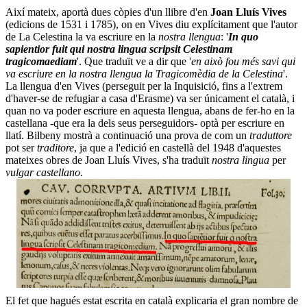
Així mateix, aportà dues còpies d'un llibre d'en
Joan Lluís Vives
(edicions de 1531 i 1785), on en Vives diu explícitament que l'autor
de La Celestina la va escriure en la
nostra llengua
: '
In quo
sapientior fuit qui nostra lingua scripsit Celestinam
tragicomaediam
'. Que traduït ve a dir que '
en això fou més savi qui
va escriure en la nostra llengua la Tragicomèdia de la Celestina
'.
La llengua d'en Vives (perseguit per la Inquisició, fins a l'extrem
d'haver-se de refugiar a casa d'Erasme) va ser únicament el català, i
quan no va poder escriure en aquesta llengua, abans de fer-ho en la
castellana -que era la dels seus perseguidors- optà per escriure en
llatí. Bilbeny mostrà a continuació una prova de com un
traduttore
pot ser
traditore
, ja que a l'edició en castellà del 1948 d'aquestes
mateixes obres de Joan Lluís Vives, s'ha traduït
nostra lingua
per
vulgar castellano
.
El fet que hagués estat escrita en català explicaria el gran nombre de