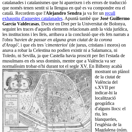
catalanades i catalanismes que hi apareixen i els errors de traducció
que només tenen sentit si la llengua en què es va compondre era el
català. Recordem que l'
Alejandro Sendra
ja va fer un
recull
exhaustiu d'aquestes catalanades
. Apuntà tambè que
José Guillermo
García Valdecasas
, Doctor en Dret per la Universitat de Bolonya,
seguint les traces d'aquells elements relacionats amb la vida jurídica,
les institucions i les lleis, arribava a la conclusió que els fets narrats a
l'obra '
havien de passar en alguna gran ciutat de la corona
d'Aragó'
, i que els tres '
cimenterios
' (de jueus, cristians i moros) on
anava a robar la Celestina no podien existir ni a Salamanca, ni
Toledo, ni Sevilla, ja que Castella havia proscrit per llei l'estada de
musulmans en els seus dominis, mentre que a València va ser
normalíssim trobar-n'hi durant tot el segle XV.
En Bilbeny acabà
mostrant un plànol
de la ciutat de
València del
s.XVII per
indicar-hi la
localització
geogràfica
d'alguns llocs: el
riu, les
blanqueries,
l'església de la
Magdalena (núm.