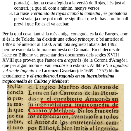
portada), alguna cosa afegida a la versió de Rojas, i és just al
contrari, ja que té, com a mínim, menys versos.
La frase
'Fernando de royas acabó la comedia'
, és probatòria
per si sola, ja que pot molt bé significar que hi havia un treball
previ i que Rojas el va acabar.
Per la qual cosa, tant si la més antiga coneguda és la de Burgos, com
si és la de Toledo, ha d'existir una
edició prínceps
, o bé anterior al
1499 o bé anterior al 1500. Amb tota seguretat abans del 1492
perquè esmenta la futura conquesta de Granada. En el decurs de
l'acte en Bilbeny va presentar dos documents dels segles XVII i
XVIII que proven que l'autor era
aragonès
(de la Corona d'Aragó) i
que per algun motiu el van
encobrir
o esborrar. Al llibre '
La agudeza
y Arte de Ingenio'
de
Lorenzo Gracián
(de 1669 i 1757) hi diu
textualment:
'
y el encubierto Aragonès en su ingeniosíssima
tragicomedia de Calixto y Melibea'
: