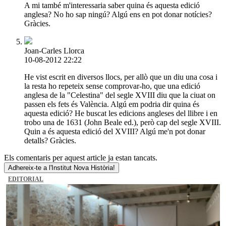
A mi també m'interessaria saber quina és aquesta edició
anglesa? No ho sap ningú? Algú ens en pot donar notícies?
Gràcies.
Joan-Carles Llorca
10-08-2012 22:22
He vist escrit en diversos llocs, per allò que un diu una cosa i
la resta ho repeteix sense comprovar-ho, que una edició
anglesa de la "Celestina" del segle XVIII diu que la ciuat on
passen els fets és València. Algú em podria dir quina és
aquesta edició? He buscat les edicions angleses del llibre i en
trobo una de 1631 (John Beale ed.), però cap del segle XVIII.
Quin a és aquesta edició del XVIII? Algú me'n pot donar
detalls? Gràcies.
Els comentaris per aquest article ja estan tancats.
Adhereix-te a l'Institut Nova Història!
EDITORIAL