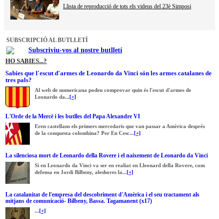
Llista de reproducció de tots els videus del 23è Simposi
SUBSCRIPCIÓ AL BUTLLETÍ
Subscriviu-vos al nostre butlletí
HO SABIES...?
Sabies que l'escut d'armes de Leonardo da Vinci són les armes catalanes de
tres pals?
Al web de numericana podeu comprovar quin és l'escut d'armes de
Leonardo da...
[+]
L'Orde de la Mercè i les butlles del Papa Alexandre VI
Eren castellans els primers mercedaris que van passar a Amèrica després
de la conquesta colombina? Per En Cesc...
[+]
La silenciosa mort de Leonardo della Rovere i el naixement de Leonardo da Vinci
Si en Leonardo da Vinci va ser en realiat en Lleonard della Rovere, com
defensa en Jordi Bilbeny, aleshores la...
[+]
La catalanitat de l'empresa del descobriment d'Amèrica i el seu tractament als
mitjans de comunicació- Bilbeny, Bassa. Tagamanent (x17)
...
[+]