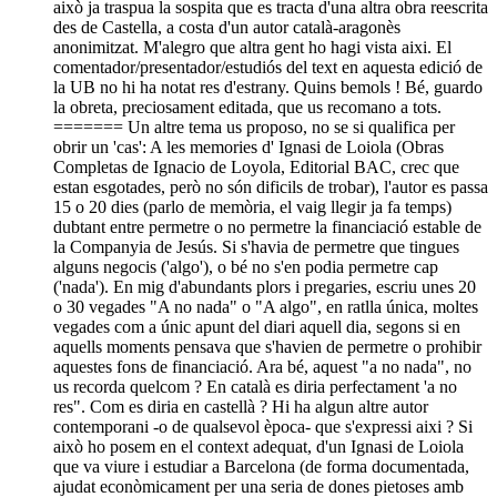
això ja traspua la sospita que es tracta d'una altra obra reescrita
des de Castella, a costa d'un autor català-aragonès
anonimitzat. M'alegro que altra gent ho hagi vista aixi. El
comentador/presentador/estudiós del text en aquesta edició de
la UB no hi ha notat res d'estrany. Quins bemols ! Bé, guardo
la obreta, preciosament editada, que us recomano a tots.
======= Un altre tema us proposo, no se si qualifica per
obrir un 'cas': A les memories d' Ignasi de Loiola (Obras
Completas de Ignacio de Loyola, Editorial BAC, crec que
estan esgotades, però no són dificils de trobar), l'autor es passa
15 o 20 dies (parlo de memòria, el vaig llegir ja fa temps)
dubtant entre permetre o no permetre la financiació estable de
la Companyia de Jesús. Si s'havia de permetre que tingues
alguns negocis ('algo'), o bé no s'en podia permetre cap
('nada'). En mig d'abundants plors i pregaries, escriu unes 20
o 30 vegades "A no nada" o "A algo", en ratlla única, moltes
vegades com a únic apunt del diari aquell dia, segons si en
aquells moments pensava que s'havien de permetre o prohibir
aquestes fons de financiació. Ara bé, aquest "a no nada", no
us recorda quelcom ? En català es diria perfectament 'a no
res". Com es diria en castellà ? Hi ha algun altre autor
contemporani -o de qualsevol època- que s'expressi aixi ? Si
això ho posem en el context adequat, d'un Ignasi de Loiola
que va viure i estudiar a Barcelona (de forma documentada,
ajudat econòmicament per una seria de dones pietoses amb