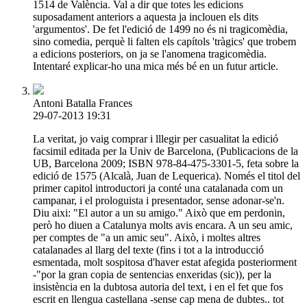
1514 de València. Val a dir que totes les edicions
suposadament anteriors a aquesta ja inclouen els dits
'argumentos'. De fet l'edició de 1499 no és ni tragicomèdia,
sino comedia, perquè li falten els capítols 'tràgics' que trobem
a edicions posteriors, on ja se l'anomena tragicomèdia.
Intentaré explicar-ho una mica més bé en un futur article.
Antoni Batalla Frances
29-07-2013 19:31
La veritat, jo vaig comprar i lllegir per casualitat la edició
facsimil editada per la Univ de Barcelona, (Publicacions de la
UB, Barcelona 2009; ISBN 978-84-475-3301-5, feta sobre la
edició de 1575 (Alcalà, Juan de Lequerica). Només el titol del
primer capitol introductori ja conté una catalanada com un
campanar, i el prologuista i presentador, sense adonar-se'n.
Diu aixi: "El autor a un su amigo." Això que em perdonin,
però ho diuen a Catalunya molts avis encara. A un seu amic,
per comptes de "a un amic seu". Això, i moltes altres
catalanades al llarg del texte (fins i tot a la introducció
esmentada, molt sospitosa d'haver estat afegida posteriorment
-"por la gran copia de sentencias enxeridas (sic)), per la
insistència en la dubtosa autoria del text, i en el fet que fos
escrit en llengua castellana -sense cap mena de dubtes.. tot