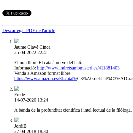
Descarregar PDF de l'article
Jaume Clavé Cinca
25-04-2022 22:41
El nou llibre El català no ve del llatí:
Informació:
http://www.indretsambmisteri.es/411881403
Venda a Amazon format llibre:
https://www.amazon.es/El-catal%
C3%A0-del-llat%C3%AD-r
Frede
14-07-2020 13:24
A banda de la profunditat científica i intel·lectual de la filòl
JordiB
27-04-2018 18:30