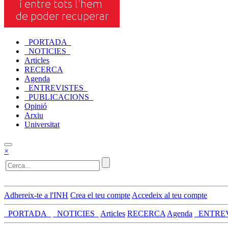
_PORTADA_
_NOTICIES_
Articles
RECERCA
Agenda
_ENTREVISTES_
_PUBLICACIONS_
Opinió
Arxiu
Universitat
×
Adhereix-te a l'INH
Crea el teu compte
Accedeix al teu compte
_PORTADA_
_NOTICIES_
Articles
RECERCA
Agenda
_ENTRE