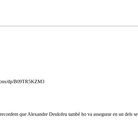
aons/dp/B09TR5KZM3
oga, recordem que Alexandre Deulofeu també ho va assegurar en un dels seu