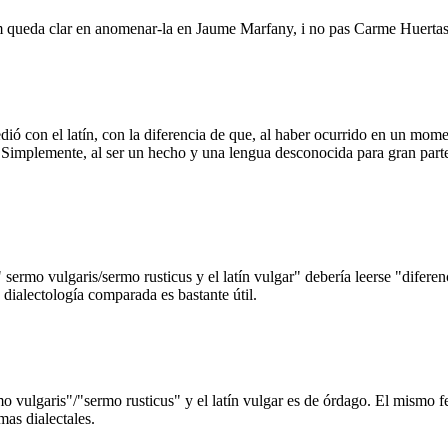
 queda clar en anomenar-la en Jaume Marfany, i no pas Carme Huertas
cedió con el latín, con la diferencia de que, al haber ocurrido en un mome
mplemente, al ser un hecho y una lengua desconocida para gran parte 
sermo vulgaris/sermo rusticus y el latín vulgar" debería leerse "diferenc
 dialectología comparada es bastante útil.
rmo vulgaris"/"sermo rusticus" y el latín vulgar es de órdago. El mismo 
mas dialectales.