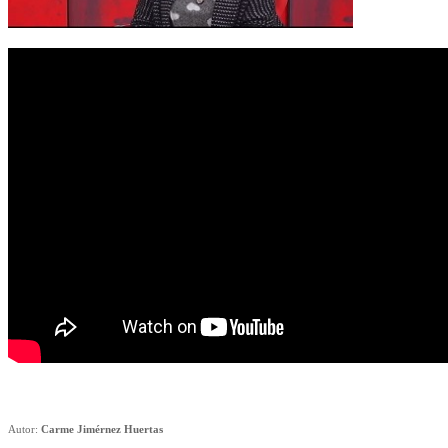
Autor:
Carme Jimérnez Huertas