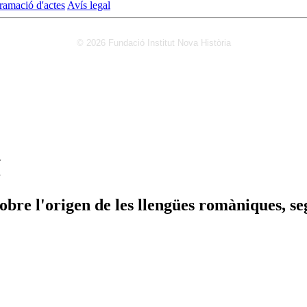
ramació d'actes
Avís legal
© 2026 Fundació Institut Nova Història
í
obre l'origen de les llengües romàniques, s