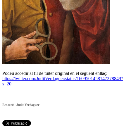
Podeu accedir al fil de tuiter original en el següent enllaç:
https://twitter.com/JuditVerdaguer/status/1609501458147278849?
s=20
Redacció:
Judit Verdaguer