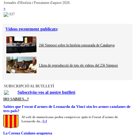
Jornades d'Història i Pensament d'aquest 2026.
»
637
Vídeos recentment publicats
:
24è Simposi sobre la història censurada de Catalunya
Llista de reproducció de tots els videus del 23è Simposi
SUBSCRIPCIÓ AL BUTLLETÍ
Subscriviu-vos al nostre butlletí
HO SABIES...?
Sabies que l'escut d'armes de Leonardo da Vinci són les armes catalanes de
tres pals?
Al web de numericana podeu comprovar quin és l'escut d'armes de
Leonardo da...
[+]
La Corona Catalano-aragonesa