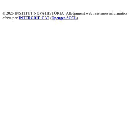
© 2026 INSTITUT NOVA HISTÒRIA | Allotjament web i sistemes informàtics
oferts per
INTERGRID.CAT
(
Opengea SCCL
)