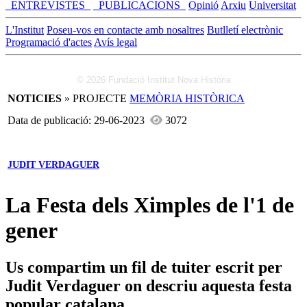
_ENTREVISTES_
_PUBLICACIONS_
Opinió
Arxiu
Universitat
L'Institut
Poseu-vos en contacte amb nosaltres
Butlletí electrònic
Programació d'actes
Avís legal
© 2026 Fundació Institut Nova Història
NOTICIES
» PROJECTE
MEMÒRIA HISTÒRICA
Data de publicació: 29-06-2023
3072
JUDIT VERDAGUER
La Festa dels Ximples de l'1 de
gener
Us compartim un fil de tuiter escrit per
Judit Verdaguer on descriu aquesta festa
popular catalana.