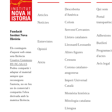
Descoberta
Qui som
d'Amèrica
Articles
Portal
Colom
transparènc
Notícies
Servent/Cervantes
Fundació
Adhesions
Institut Nova
Lletres catalanes
Història
Entrevistes
Butlletí
Lleonard/Leonardo
Els continguts
Opinió
Programaci
Altres figures
d'aquest web estan
d'actes
sota llicència
Censura
Creative Commons
Arxiu
Avís legal
BY-NC-SA 4.0
.
Corona catalano-
Podeu compartir i
adaptar el material
aragonesa
sempre que
Imperi Universal
reconegueu
l'autoria, no en feu
Català
un ús comercial i
compartiu l'obra
Memòria històrica
derivada amb la
mateixa llicència.
Mitologia catalana
Llengua