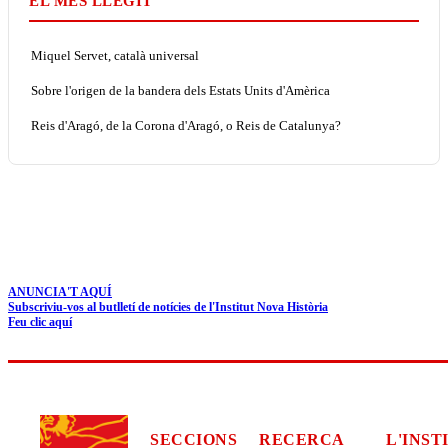
EL MÉS LLEGIT
Miquel Servet, català universal
Sobre l'origen de la bandera dels Estats Units d'Amèrica
Reis d'Aragó, de la Corona d'Aragó, o Reis de Catalunya?
ANUNCIA'T AQUÍ
Subscriviu-vos al butlletí de notícies de l'Institut Nova Història
Feu clic aquí
SECCIONS
RECERCA
L'INST