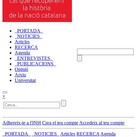
_PORTADA_
_NOTICIES_
Articles
RECERCA
Agenda
_ENTREVISTES_
_PUBLICACIONS_
Opinió
Arxiu
Universitat
×
Adhereix-te a l'INH
Crea el teu compte
Accedeix al teu compte
_PORTADA_
_NOTICIES_
Articles
RECERCA
Agenda