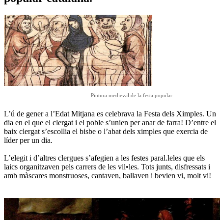
Pintura medieval de la festa popular.
L’ú de gener a l’Edat Mitjana es celebrava la Festa dels Ximples. Un
dia en el que el clergat i el poble s’unien per anar de farra! D’entre el
baix clergat s’escollia el bisbe o l’abat dels ximples que exercia de
líder per un dia.
L’elegit i d’altres clergues s’afegien a les festes paral.leles que els
laics organitzaven pels carrers de les vil•les. Tots junts, disfressats i
amb màscares monstruoses, cantaven, ballaven i bevien vi, molt vi!