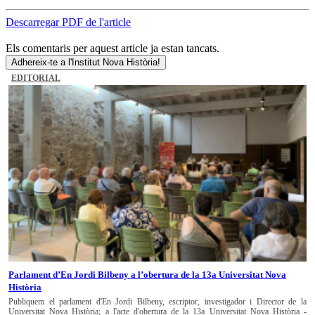
Descarregar PDF de l'article
Els comentaris per aquest article ja estan tancats.
Adhereix-te a l'Institut Nova Història!
EDITORIAL
Parlament d’En Jordi Bilbeny a l’obertura de la 13a Universitat Nova
Història
Publiquem el parlament d'En Jordi Bilbeny, escriptor, investigador i Director de la
Universitat Nova Història; a l'acte d'obertura de la 13a Universitat Nova Història -