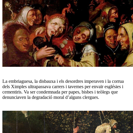
La embriaguesa, la disbauxa i els desordres imperaven i la corrua
dels Ximples ultrapassava carrers i tavernes per envaïr esglésies i
cementiris. Va ser condemnada per papes, bisbes i teòlegs que
denunciaven la degradació moral d’alguns clergues.