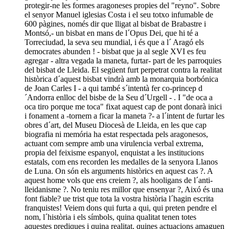
protegir-ne les formes aragoneses propies del "reyno". Sobre
el senyor Manuel iglesias Costa i el seu totxo infumable de
600 pàgines, només dir que lligat al bisbat de Brabastre i
Montsó,- un bisbat en mans de l´Opus Dei, que hi té a
Torreciudad, la seva seu mundial, i és que a l´ Aragó els
democrates abunden ! - bisbat que ja al segle XVI es feu
agregar - altra vegada la maneta, furtar- part de les parroquies
del bisbat de Lleida. El següent furt perpetrat contra la realitat
històrica d´aquest bisbat vindrà amb la monarquia borbónica
de Joan Carles I - a qui també s´intentà fer co-princep d
´Andorra enlloc del bisbe de la Seu d´Urgell - . I "de oca a
oca tiro porque me toca" fixat aquest cap de pont donarà inici
i fonament a -tornem a ficar la maneta ?- a l´intent de furtar les
obres d´art, del Museu Diocesà de Lleida, en les que cap
biografia ni memória ha estat respectada pels aragonesos,
actuant com sempre amb una virulencia verbal extrema,
propia del feixisme espanyol, enquistat a les institucions
estatals, com ens recorden les medalles de la senyora Llanos
de Luna. On són els arguments històrics en aquest cas ?. A
aquest home vols que ens creiem ?, als hooligans de l´anti-
lleidanisme ?. No teniu res millor que ensenyar ?, Aixó és una
font fiable? ue trist que tota la vostra història l´hagin escrita
franquistes! Veiem dons qui furta a qui, qui preten pendre el
nom, l´història i els símbols, quina qualitat tenen totes
aquestes prediques i quina realitat, quines actuacions amaguen