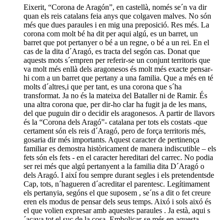
Eixerit, “Corona de Aragón”, en castellà, només se´n va dir
quan els reis catalans feia anys que colgaven malves. No són
més que dues paraules i en mig una preposició. Res més. La
corona com molt bé ha dit per aqui algú, es un barret, un
barret que pot pertanyer o bé a un regne, o bé a un rei. En el
cas de la dita d´Aragó, es tracta del segón cas. Donat que
aquests mots s´empren per referir-se un conjunt territoris que
va molt més enllà dels aragonesos és molt més exacte pensar-
hi com a un barret que pertany a una familia. Que a més en té
molts d´altres,i que per tant, es una corona que s´ha
transformat. Ja no és la mateixa del Bataller ni de Ramir. És
una altra corona que, per dir-ho clar ha fugit ja de les mans,
del que puguin dir o decidir els aragonesos. A partir de llavors
és la “Corona dels Aragó”- catalana per tots els costats -que
certament són els reis d´Aragó, pero de força territoris més,
gosaria dir més importants. Aquest caracter de pertinença
familiar es demostra històricament de manera indiscutible – els
fets són els fets - en el caracter hereditari del carrec. No podia
ser rei més que algú pertanyent a la familia dita D´Aragó o
dels Aragó. I així fou sempre durant segles i els pretendentsde
Cap, tots, n´hagueren d´acreditar el parentesc. Legítimament
els pertanyia, segóns el que suposem , se´ns a dit o fet creure
eren els modus de pensar dels seus temps. Aixó i sols aixó és
el que volien expresar amb aquestes paraules . Ja està, aqui s
´acava tot el suc de la cosa. Embolicar-se més en aquesta