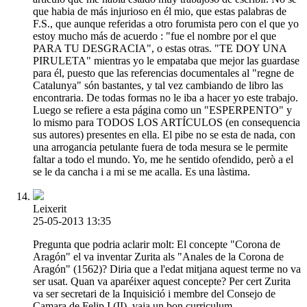
que habia de más injurioso en él mio, que estas palabras de
F.S., que aunque referidas a otro forumista pero con el que yo
estoy mucho más de acuerdo : "fue el nombre por el que
PARA TU DESGRACIA", o estas otras. "TE DOY UNA
PIRULETA" mientras yo le empataba que mejor las guardase
para él, puesto que las referencias documentales al "regne de
Catalunya" són bastantes, y tal vez cambiando de libro las
encontraria. De todas formas no le iba a hacer yo este trabajo.
Luego se refiere a esta página como un "ESPERPENTO" y
lo mismo para TODOS LOS ARTÍCULOS (en consequencia
sus autores) presentes en ella. El pibe no se esta de nada, con
una arrogancia petulante fuera de toda mesura se le permite
faltar a todo el mundo. Yo, me he sentido ofendido, però a el
se le da cancha i a mi se me acalla. Es una làstima.
Leixerit
25-05-2013 13:35
Pregunta que podria aclarir molt: El concepte "Corona de
Aragón" el va inventar Zurita als "Anales de la Corona de
Aragón" (1562)? Diria que a l'edat mitjana aquest terme no va
ser usat. Quan va aparéixer aquest concepte? Per cert Zurita
va ser secretari de la Inquisició i membre del Consejo de
Camara de Felip I (II), vaja un bon curriculum.