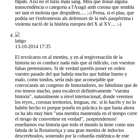
flipats. Així no et faràs mala sang. Mira que donar alguna
transcendència o categoria a l'Aragó amb corona que sembla
ser tant et molesta que despullem..... ;-) Pensa, si et plau, que
podria ser t'enfrontessis als defensors de la més paupèrrima i
violenta nació de la història europea del X al XV.... ;-)
latigo
13-10-2014 17:35
El revolcaros en al mentira, y en al tergiversación de la
historia no os conduce nada más que al ridículo, con vuestras
falsas pretensiones. Si de verdad queréis poner en orden
vuestro pasado del que habría mucho que hablar bueno y
malo, como tondos, sería más que aconsejable que
convocarais un congreso de historiadores, no fabulistas que de
eso teneos mucho, para escalecer definitivamente "vuestra
historia", naturalmente a nivel internacional, donde veremos
los reyes., coronas territorios, lenguas, etc. si lo hacéis y no lo
habéis hecho es porque ponéis en práctica lo que hasta ahora
os ha ido muy bien "una mentira mantenida en el tiempo corre
el riesgo de convertirse en verdad", ¡sorprendernos!
enseñarnos esa historia que todo el mundo la tiene como una
fabula de la Renaixença y una gran mentira de indoctos
descerebrados, sostenido por la cobardía endémica de este