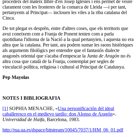
procedeix del mateix llibre d'en Josep Iglésies i ens permet de veure
clarament com les fronteres de la comarca de Lleida —i per tant,
pertanyents al Principat— inclouen les viles a la riba catalana del
Cinca.
De tot plegat es desprèn, entre d'altres coses, que els territoris que
avui coneixem com a Franja de Ponent tenien com a parla
quotidiana l'idioma de la Nació a la qual pertanyien, i aquesta no era
altra que la catalana. Per tant, ara podem sumar les raons històriques
als arguments filològics per entendre que el fantasiós dialecte
aragonès oriental que s'acaba d'empescar la
Junta
de Aragón
no és
altra cosa que català de la Franja, contemplat per segles de
vinculació política, religiosa i cultural al Principat de Catalunya.
Pep Mayolas
NOTES I BIBLIOGRAFIA
[1]
SOPHIA MENACHE, «
Una personificación del ideal
caballeresco en el medievo tardío: don Alonso de Aragón
».
Universidad de Haifa
, Barcelona, 1983.
http://rua.ua.es/dspace/bitstream/10045/7037/1/HM_06_01.pdf