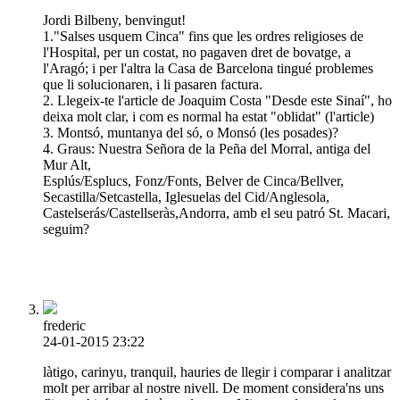
Jordi Bilbeny, benvingut!
1."Salses usquem Cinca" fins que les ordres religioses de
l'Hospital, per un costat, no pagaven dret de bovatge, a
l'Aragó; i per l'altra la Casa de Barcelona tingué problemes
que li solucionaren, i li pasaren factura.
2. Llegeix-te l'article de Joaquim Costa "Desde este Sinaí", ho
deixa molt clar, i com es normal ha estat "oblidat" (l'article)
3. Montsó, muntanya del só, o Monsó (les posades)?
4. Graus: Nuestra Señora de la Peña del Morral, antiga del
Mur Alt,
Esplús/Esplucs, Fonz/Fonts, Belver de Cinca/Bellver,
Secastilla/Setcastella, Iglesuelas del Cid/Anglesola,
Castelserás/Castellseràs,Andorra, amb el seu patró St. Macari,
seguim?
frederic
24-01-2015 23:22
làtigo, carinyu, tranquil, hauries de llegir i comparar i analitzar
molt per arribar al nostre nivell. De moment considera'ns uns