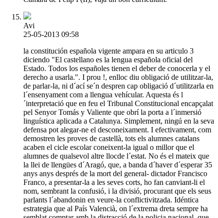
Avi
25-05-2013 09:58
la constitución española vigente ampara en su articulo 3
diciendo "El castellano es la lengua española oficial del
Estado. Todos los españoles tienen el deber de conocerla y el
derecho a usarla.". I prou !, enlloc diu obligació de utilitzar-la,
de parlar-la, ni d´ací se´n despren cap obligació d´utilitzarla en
l´ensenyament com a llengua vehícular. Aquesta és l
´interpretació que en feu el Tribunal Constitucional encapçalat
pel Senyor Tomás y Valiente que obrí la porta a l´inmersió
linguística aplicada a Catalunya. Simplement, ningú en la seva
defensa pot alegar-ne el desconeixament. I efectivament, com
demostren les proves de castellà, tots els alumnes catalans
acaben el cicle escolar coneixent-la igual o millor que el
alumnes de qualsevol altre llocde l´estat. No és el mateix que
la llei de llengües d´Aragó, que, a banda d´haver d´esperar 35
anys anys després de la mort del general- dictador Francisco
Franco, a presentar-la a les seves corts, ho fan canviant-li el
nom, sembrant la confusió, i la divisió, procurant que els seus
parlants l´abandonin en veure-la conflictivitzada. Idéntica
estrategia que al País Valencià, on l´extrema dreta sempre ha
semblat comptar amb la distracció de la policia nacional, que