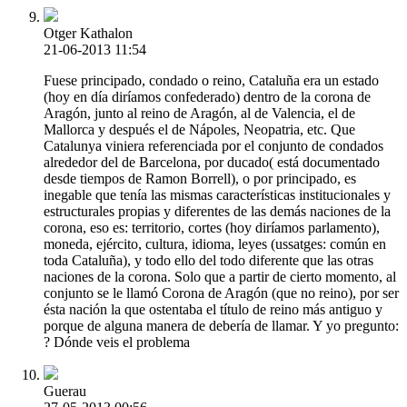
Otger Kathalon
21-06-2013 11:54
Fuese principado, condado o reino, Cataluña era un estado
(hoy en día diríamos confederado) dentro de la corona de
Aragón, junto al reino de Aragón, al de Valencia, el de
Mallorca y después el de Nápoles, Neopatria, etc. Que
Catalunya viniera referenciada por el conjunto de condados
alrededor del de Barcelona, por ducado( está documentado
desde tiempos de Ramon Borrell), o por principado, es
inegable que tenía las mismas características institucionales y
estructurales propias y diferentes de las demás naciones de la
corona, eso es: territorio, cortes (hoy diríamos parlamento),
moneda, ejército, cultura, idioma, leyes (ussatges: común en
toda Cataluña), y todo ello del todo diferente que las otras
naciones de la corona. Solo que a partir de cierto momento, al
conjunto se le llamó Corona de Aragón (que no reino), por ser
ésta nación la que ostentaba el título de reino más antiguo y
porque de alguna manera de debería de llamar. Y yo pregunto:
? Dónde veis el problema
Guerau