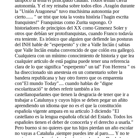
tampoco la tenia el principado catalán. Todos tenían cierta
autonomía. Y el rey reinaba sobre todos ellos .Aragón durante
la "Unión Aragonesa" tuvo muchisima autonomia por
cierto...... " ue trist que tota la vostra història l´hagin escrita
franquistes!" Franquistas como Zurita supongo. O
historiadores de principios del XX como Gimenez Soler y
otros que debían ser protofranquistas, cuando Franco todavía
era teniente. Es irónico que alguien que defiende las posturas
del INH hable de "esperpento" y cite a Valle Inclán ( sabias
que Valle Inclán estaba convencido de que colón era gallego).
Cualquiera con un mínimo conocimiento de historia y que lea
cualquier articulo de está pagina puede tener una referencia
clara de lo que significa "esperpento" un tal" Fon Herrera " os
ha diseccionado sin anestesia en un comentario sobre la
bandera republicana y hay otro forero que os emparenta
con"El mundo Today".... cuando hablas de "digne
escolarització" te debes referir también a los
castellanoparlantes que tienen la desgracia de tener que ir a
trabajar a Catalunya y cuyos hijos se deben pegar un añito
aprendiendo un idioma que no es el que la constitución
española vigente ampara en su articulo 3 diciendo "El
castellano es la lengua española oficial del Estado. Todos los
españoles tienen el deber de conocerla y el derecho a usarla."
Pero bueno si no quieres que tus hijos pierdan un año escolar
no vayas a Cataluña ,siempre puedes irte al paro..... Y no te