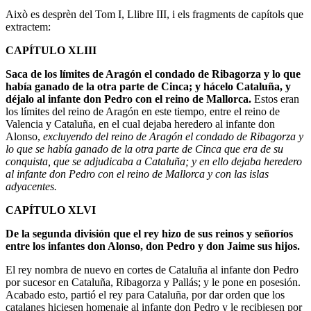
Això es desprèn del Tom I, Llibre III, i els fragments de capítols que
extractem:
CAPÍTULO XLIII
Saca de los límites de Aragón el condado de Ribagorza y lo que
había ganado de la otra parte de Cinca; y hácelo Cataluña, y
déjalo al infante don Pedro con el reino de Mallorca.
Estos eran
los límites del reino de Aragón en este tiempo, entre el reino de
Valencia y Cataluña, en el cual dejaba heredero al infante don
Alonso,
excluyendo del reino de Aragón el condado de Ribagorza y
lo que se había ganado de la otra parte de Cinca que era de su
conquista, que se adjudicaba a Cataluña; y en ello dejaba heredero
al infante don Pedro con el reino de Mallorca y con las islas
adyacentes.
CAPÍTULO XLVI
De la segunda división que el rey hizo de sus reinos y señoríos
entre los infantes don Alonso, don Pedro y don Jaime sus hijos.
El rey nombra de nuevo en cortes de Cataluña al infante don Pedro
por sucesor en Cataluña, Ribagorza y Pallás; y le pone en posesión.
Acabado esto, partió el rey para Cataluña, por dar orden que los
catalanes hiciesen homenaje al infante don Pedro y le recibiesen por