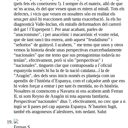
(pels fets els coneixereu !). I sempre és el mateix, alló de que
se´ns acusa, és del que veuen quan es miren al mirall. Tots els
defectes, i vicis que veuen en nosaltres són en realitat els
seus,per aixó hi reaccionen amb tanta exacerbació. Ja els ho
diagnosticà Valle-Inclan, els miralls deformadors del carreró
del gat ! l´Esperpent !. Per anar acabant, parles de
"anacronismo", i per anacrónic i macarrónic el vostre relat,
que de tant ranci tira enrera, amb aquest "feudalismo" i
"señorios" de guinyol. I acabem, " me temo que unos y otros
vemos la historia desde unas perspectivas exarcerbadamente
“nacionales” que me temo que sus protagonistas todavía no
tenían", efectivament, però si són "perspectivas" i
"nacionales", tinguem clar que contraposada a l´oficial
espanyola només hi ha la de la nació catalana...í la de
"Aragón", des dels seus inicis només es planteja com un
apendix de l´història d´Espanya, com el calçador amb que ens
hi volen forçar a entrar i per tant és mentida, no és història.
Nosaltres ni comencem a Navarra ni ens acabem amb Ferran
II, ni som Reyno de Aragón ni tota aquesta famfarria.
Perspectivas"nacionales" dius ?, efectivament, no crec que a n
ingú se li pases pel cap aquesta Espanya. N´haurien fugit,
també els aragonesos d´aleshores, tots nedant. Salut
Fernan S