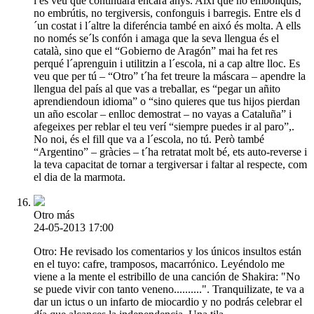
i es veu que continuarà encara anys. Així que no embolíquis,
no embrútis, no tergiversis, confonguis i barregis. Entre els d
´un costat i l´altre la diferéncia també en aixó és molta. A ells
no només se´ls confón i amaga que la seva llengua és el
català, sino que el “Gobierno de Aragón” mai ha fet res
perqué l´aprenguin i utilitzin a l´escola, ni a cap altre lloc. Es
veu que per tú – “Otro” t´ha fet treure la máscara – apendre la
llengua del país al que vas a treballar, es “pegar un añito
aprendiendoun idioma” o “sino quieres que tus hijos pierdan
un año escolar – enlloc demostrat – no vayas a Cataluña” i
afegeixes per reblar el teu verí “siempre puedes ir al paro”,.
No noi, és el fill que va a l´escola, no tú. Però també
“Argentino” – gràcies – t´ha retratat molt bé, ets auto-reverse i
la teva capacitat de tornar a tergiversar i faltar al respecte, com
el dia de la marmota.
Otro más
24-05-2013 17:00
Otro: He revisado los comentarios y los únicos insultos están
en el tuyo: cafre, tramposos, macarrónico. Leyéndolo me
viene a la mente el estribillo de una canción de Shakira: "No
se puede vivir con tanto veneno..........". Tranquilizate, te va a
dar un ictus o un infarto de miocardio y no podrás celebrar el