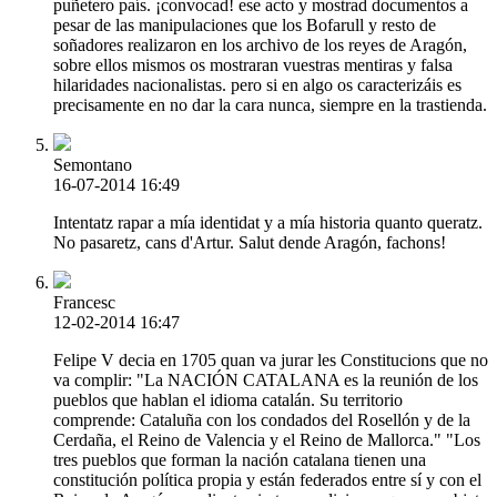
puñetero país. ¡convocad! ese acto y mostrad documentos a
pesar de las manipulaciones que los Bofarull y resto de
soñadores realizaron en los archivo de los reyes de Aragón,
sobre ellos mismos os mostraran vuestras mentiras y falsa
hilaridades nacionalistas. pero si en algo os caracterizáis es
precisamente en no dar la cara nunca, siempre en la trastienda.
Semontano
16-07-2014 16:49
Intentatz rapar a mía identidat y a mía historia quanto queratz.
No pasaretz, cans d'Artur. Salut dende Aragón, fachons!
Francesc
12-02-2014 16:47
Felipe V decia en 1705 quan va jurar les Constitucions que no
va complir: "La NACIÓN CATALANA es la reunión de los
pueblos que hablan el idioma catalán. Su territorio
comprende: Cataluña con los condados del Rosellón y de la
Cerdaña, el Reino de Valencia y el Reino de Mallorca." "Los
tres pueblos que forman la nación catalana tienen una
constitución política propia y están federados entre sí y con el