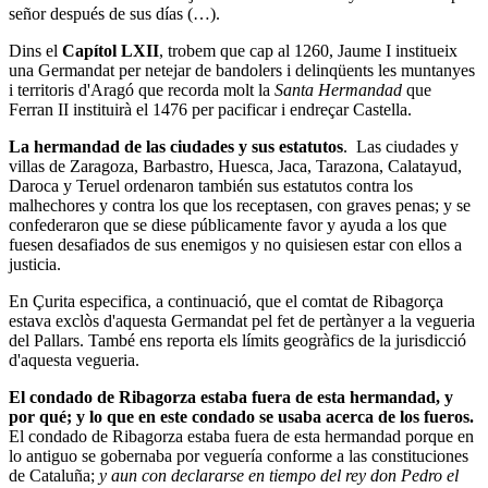
señor después de sus días (…).
Dins el
Capítol LXII
, trobem que cap al 1260, Jaume I institueix
una Germandat per netejar de bandolers i delinqüents les muntanyes
i territoris d'Aragó que recorda molt la
Santa Hermandad
que
Ferran II instituirà el 1476 per pacificar i endreçar Castella.
La hermandad de las ciudades y sus estatutos
. Las ciudades y
villas de Zaragoza, Barbastro, Huesca, Jaca, Tarazona, Calatayud,
Daroca y Teruel ordenaron también sus estatutos contra los
malhechores y contra los que los receptasen, con graves penas; y se
confederaron que se diese públicamente favor y ayuda a los que
fuesen desafiados de sus enemigos y no quisiesen estar con ellos a
justicia.
En Çurita especifica, a continuació, que el comtat de Ribagorça
estava exclòs d'aquesta Germandat pel fet de pertànyer a la vegueria
del Pallars. També ens reporta els límits geogràfics de la jurisdicció
d'aquesta vegueria.
El condado de Ribagorza estaba fuera de esta hermandad, y
por qué; y lo que en este condado se usaba acerca de los fueros.
El condado de Ribagorza estaba fuera de esta hermandad porque en
lo antiguo se gobernaba por veguería conforme a las constituciones
de Cataluña;
y aun con declararse en tiempo del rey don Pedro el