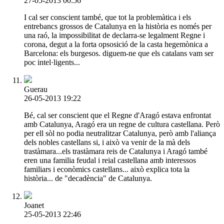
27-05-2013 00:56
I cal ser conscient també, que tot la problemàtica i els
entrebancs grossos de Catalunya en la història es només per
una raó, la impossibilitat de declarra-se legalment Regne i
corona, degut a la forta opsosició de la casta hegemònica a
Barcelona: els burgesos. diguem-ne que els catalans vam ser
poc intel·ligents...
Guerau
26-05-2013 19:22
Bé, cal ser conscient que el Regne d'Aragó estava enfrontat
amb Catalunya, Aragó era un regne de cultura castellana. Però
per ell sòl no podia neutralitzar Catalunya, però amb l'aliança
dels nobles castellans si, i això va venir de la mà dels
trastàmara...els trastàmara reis de Catalunya i Aragó també
eren una familia feudal i reial castellana amb interessos
familiars i econòmics castellans... això explica tota la
història... de "decadència" de Catalunya.
Joanet
25-05-2013 22:46