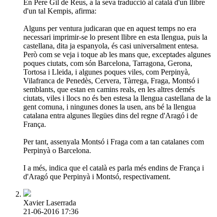
En Pere Gil de Reus, a la seva traducció al català d'un llibre
d'un tal Kempis, afirma:
Alguns per ventura judicaran que en aquest temps no era
necessari imprimir-se lo present llibre en esta llengua, puis la
castellana, dita ja espanyola, és casi universalment entesa.
Però com se veja i toque ab les mans que, exceptades algunes
poques ciutats, com són Barcelona, Tarragona, Gerona,
Tortosa i Lleida, i algunes poques viles, com Perpinyà,
Vilafranca de Penedès, Cervera, Tàrrega, Fraga, Montsó i
semblants, que estan en camins reals, en les altres demés
ciutats, viles i llocs no és ben estesa la llengua castellana de la
gent comuna, i ningunes dones la usen, ans bé la llengua
catalana entra algunes llegües dins del regne d'Aragó i de
França.
Per tant, assenyala Montsó i Fraga com a tan catalanes com
Perpinyà o Barcelona.
I a més, indica que el català es parla més endins de França i
d'Aragó que Perpinyà i Montsó, respectivament.
Xavier Laserrada
21-06-2016 17:36