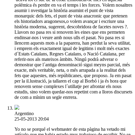
polémica és perdre en va el temps i les forces. Volem nosaltres
asumir i nvestigar la història asumint el punt de vista
monarquic dels fets, el punt de vista anacronic que pretenen
els historiadors aragonesos,o volem avançar i escriure una
història moderna, sugerent, descobridora de facetes noves ?.
Llavors no pasa res si renovem les eines que ens permeten
endinsar-nos i veure amb nous ulls el pasat. No pasa res si
llencem aquests mots a la paparera, han perdut la seva utilitat,
i emprem els exactament igual de legitims i molt més exactes
d´Estats Catalans, Regnes Catalans, o Nació Catalana, per
referir-nos als mateixos àmbits. Ningú podrà adverar o
demostrar que l´antiga denominació sigui meyns parcial, més
exacte, més veritable, neta, o més arrapada a la realitat dels
fets que aquestes, més repúblicanes, que proposo. Ja em pasat
per la il.lustració, ja tallaren el cap al Borbó i ja és hora que
renovem sense complexes l´utillatje per afrontar els nous
estudis, sino volem quedar-nos repetint com a lloros discursets
de com a mínim un segle enrrera.
Argentino
25-05-2013 20:04
Yo no se porqué el webmaster de esta pàgina ha vetado mi
artículo que me habia estado muy trabajoso de escribir. No se