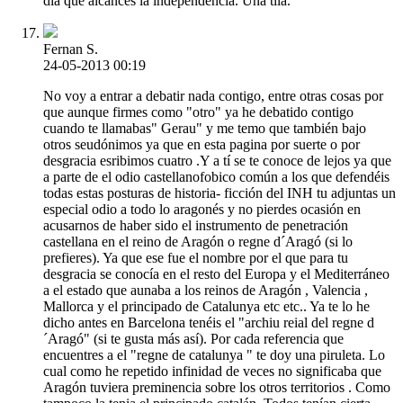
día que alcances la independencia. Una tila.
Fernan S.
24-05-2013 00:19
No voy a entrar a debatir nada contigo, entre otras cosas por
que aunque firmes como "otro" ya he debatido contigo
cuando te llamabas" Gerau" y me temo que también bajo
otros seudónimos ya que en esta pagina por suerte o por
desgracia esribimos cuatro .Y a tí se te conoce de lejos ya que
a parte de el odio castellanofobico común a los que defendéis
todas estas posturas de historia- ficción del INH tu adjuntas un
especial odio a todo lo aragonés y no pierdes ocasión en
acusarnos de haber sido el instrumento de penetración
castellana en el reino de Aragón o regne d´Aragó (si lo
prefieres). Ya que ese fue el nombre por el que para tu
desgracia se conocía en el resto del Europa y el Mediterráneo
a el estado que aunaba a los reinos de Aragón , Valencia ,
Mallorca y el principado de Catalunya etc etc.. Ya te lo he
dicho antes en Barcelona tenéis el "archiu reial del regne d
´Aragó" (si te gusta más así). Por cada referencia que
encuentres a el "regne de catalunya " te doy una piruleta. Lo
cual como he repetido infinidad de veces no significaba que
Aragón tuviera preminencia sobre los otros territorios . Como