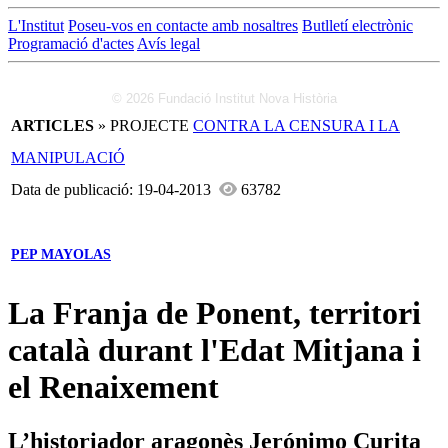
L'Institut
Poseu-vos en contacte amb nosaltres
Butlletí electrònic
Programació d'actes
Avís legal
© 2026 Fundació Institut Nova Història
ARTICLES
» PROJECTE
CONTRA LA CENSURA I LA
MANIPULACIÓ
Data de publicació: 19-04-2013
63782
PEP MAYOLAS
La Franja de Ponent, territori
català durant l'Edat Mitjana i
el Renaixement
L’historiador aragonès Jerónimo Çurita