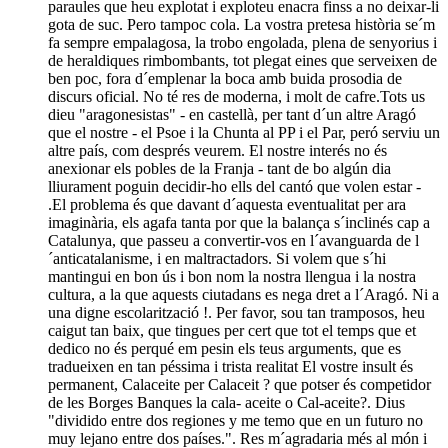
paraules que heu explotat i exploteu enacra finss a no deixar-li
gota de suc. Pero tampoc cola. La vostra pretesa història se´m
fa sempre empalagosa, la trobo engolada, plena de senyorius i
de heraldiques rimbombants, tot plegat eines que serveixen de
ben poc, fora d´emplenar la boca amb buida prosodia de
discurs oficial. No té res de moderna, i molt de cafre.Tots us
dieu "aragonesistas" - en castellà, per tant d´un altre Aragó
que el nostre - el Psoe i la Chunta al PP i el Par, peró serviu un
altre país, com després veurem. El nostre interés no és
anexionar els pobles de la Franja - tant de bo algún dia
lliurament poguin decidir-ho ells del cantó que volen estar -
.El problema és que davant d´aquesta eventualitat per ara
imaginària, els agafa tanta por que la balança s´inclinés cap a
Catalunya, que passeu a convertir-vos en l´avanguarda de l
´anticatalanisme, i en maltractadors. Si volem que s´hi
mantingui en bon ús i bon nom la nostra llengua i la nostra
cultura, a la que aquests ciutadans es nega dret a l´Aragó. Ni a
una digne escolarització !. Per favor, sou tan tramposos, heu
caigut tan baix, que tingues per cert que tot el temps que et
dedico no és perqué em pesin els teus arguments, que es
tradueixen en tan péssima i trista realitat El vostre insult és
permanent, Calaceite per Calaceit ? que potser és competidor
de les Borges Banques la cala- aceite o Cal-aceite?. Dius
"dividido entre dos regiones y me temo que en un futuro no
muy lejano entre dos países.". Res m´agradaria més al món i