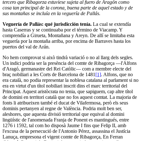
tercero que Ribagorza estuviese sujeta al fuero de Aragón como
cosa tan principal de la corona, buena parte de aquel estado y de
sus montañas se incluía en la veguería de Pallás.
Veguería de Pallás: qué jurisdicción tenía.
La cual se extendía
hasta Caserras y se continuaba por el término de Viacamp. Y
comprendía a Girueta, Montañana y Areyn. De allí se limitaba esta
veguería por la montaña arriba, por encima de Barraves hasta los
puertos del val de Arán.
No hem comprovat si això tindrà variació o no al llarg dels segles.
Un indici podria ser la presència del comte de Ribagorça —l'Alfons
d'Aragó, germanastre del Rei Catòlic— com a membre electe del
braç nobiliari a les Corts de Barcelona de 1481
[1]
. Alfons, que no
era català, no podia representar la noblesa catalana al parlament si no
era en virtut d'un títol nobiliari inscrit dins el marc territorial del
Principat. Aquest aristòcrata no tenia, que sapiguem, cap altre títol
de domini en territori català que no fos aquest comtat. La majoria de
fonts li atribueixen també el ducat de Vilafermosa, però els seus
dominis pertanyen al regne de València. Podria molt ben ser,
aleshores, que aquesta divisió territorial que equival al domini
lingüístic de l'anomenada Franja de Ponent es mantingués, entre
1276 i 1592, tal com ho disposà Jaume I fins que Felip II, amb
l'excusa de la persecució de l'Antonio Pérez, assassina el Justícia
Lanuça, empresona el vigent comte de Ribagorça, En Ferran