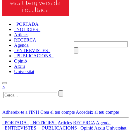
_PORTADA_
_NOTICIES_
Articles
RECERCA
Agenda
_ENTREVISTES_
_PUBLICACIONS_
Opinió
Arxiu
Universitat
×
Adhereix-te a l'INH
Crea el teu compte
Accedeix al teu compte
_PORTADA_
_NOTICIES_
Articles
RECERCA
Agenda
_ENTREVISTES_
_PUBLICACIONS_
Opinió
Arxiu
Universitat