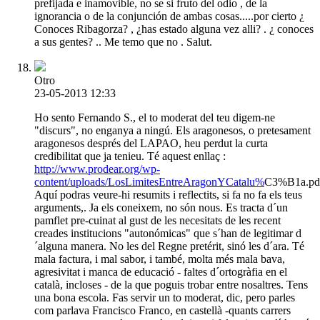
prefijada e inamovible, no se si fruto del odio , de la
ignorancia o de la conjunción de ambas cosas.....por cierto ¿
Conoces Ribagorza? , ¿has estado alguna vez alli? . ¿ conoces
a sus gentes? .. Me temo que no . Salut.
Otro
23-05-2013 12:33
Ho sento Fernando S., el to moderat del teu digem-ne
"discurs", no enganya a ningú. Els aragonesos, o pretesament
aragonesos després del LAPAO, heu perdut la curta
credibilitat que ja tenieu. Té aquest enllaç :
http://www.prodear.org/wp-
content/uploads/LosLimitesEntreAragonYCatalu%
C3%B1a.pd
Aquí podras veure-hi resumits i reflectits, si fa no fa els teus
arguments,. Ja els coneixem, no són nous. Es tracta d´un
pamflet pre-cuinat al gust de les necesitats de les recent
creades institucions "autonómicas" que s´han de legitimar d
´alguna manera. No les del Regne pretérit, sinó les d´ara. Té
mala factura, i mal sabor, i també, molta més mala bava,
agresivitat i manca de educació - faltes d´ortogràfia en el
català, incloses - de la que poguis trobar entre nosaltres. Tens
una bona escola. Fas servir un to moderat, dic, pero parles
com parlava Francisco Franco, en castellà -quants carrers