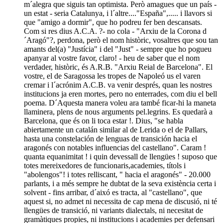
m´alegra que siguis tan optimista. Però amagues que un país -
un estat - seria Catalunya, i l´altre...."España",..... i llavors si
que "amigo a dormir", que ho podreu fer ben descansats.
Com si res dius A.C.A. ?- no cola - "Arxiu de la Corona d
´Aragó"?, perdona, però el nom històric, vosaltres que sou tan
amants del(a) "Justícia" i del "Just" - sempre que ho pogueu
apanyar al vostre favor, claro! - heu de saber que el nom
verdader, històric, és A.R.B. "Arxiu Reial de Barcelona". El
vostre, el de Saragossa les tropes de Napoleó us el varen
cremar i l´acrónim A.C.B. va venir després, quan les nostres
institucions ja eren mortes, pero no enterrades, com diu el bell
poema. D´Aquesta manera voleu ara també ficar-hi la maneta
llaminera, plens de nous arguments pel.legrins. Es quedarà a
Barcelona, que és on li toca estar !. Dius, "se habla
abiertamente un catalán similar al de Lerida o el de Pallars,
hasta una constelación de lenguas de transición hacia el
aragonés con notables influencias del castellano". Caram !
quanta equanimitat ! i quin devessall de llengües ! suposo que
totes mereixedores de funcionaris,academies, títols i
"abolengos"! i totes relliscant, " hacia el aragonés" - 20.000
parlants, i a més sempre he dubtat de la seva existència certa i
solvent - fins arribar, d´aixó es tracta, al "castellano", que
aquest si, no admet ni necessita de cap mena de discusió, ni té
llengües de transició, ni variants dialectals, ni necesitat de
gramàtiques propies, ni institucions i academies per defensari