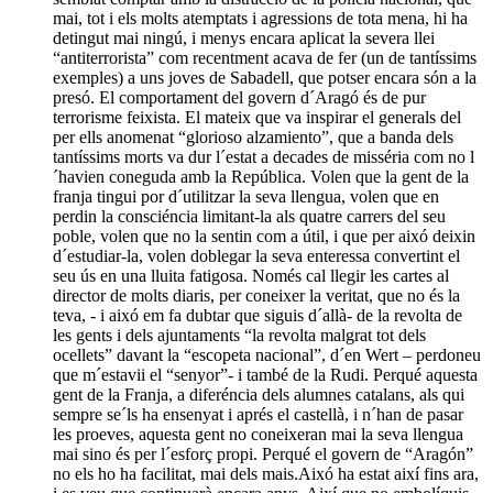
mai, tot i els molts atemptats i agressions de tota mena, hi ha
detingut mai ningú, i menys encara aplicat la severa llei
“antiterrorista” com recentment acava de fer (un de tantíssims
exemples) a uns joves de Sabadell, que potser encara són a la
presó. El comportament del govern d´Aragó és de pur
terrorisme feixista. El mateix que va inspirar el generals del
per ells anomenat “glorioso alzamiento”, que a banda dels
tantíssims morts va dur l´estat a decades de misséria com no l
´havien coneguda amb la República. Volen que la gent de la
franja tingui por d´utilitzar la seva llengua, volen que en
perdin la consciéncia limitant-la als quatre carrers del seu
poble, volen que no la sentin com a útil, i que per aixó deixin
d´estudiar-la, volen doblegar la seva enteressa convertint el
seu ús en una lluita fatigosa. Només cal llegir les cartes al
director de molts diaris, per coneixer la veritat, que no és la
teva, - i aixó em fa dubtar que siguis d´allà- de la revolta de
les gents i dels ajuntaments “la revolta malgrat tot dels
ocellets” davant la “escopeta nacional”, d´en Wert – perdoneu
que m´estavii el “senyor”- i també de la Rudi. Perqué aquesta
gent de la Franja, a diferéncia dels alumnes catalans, als qui
sempre se´ls ha ensenyat i aprés el castellà, i n´han de pasar
les proeves, aquesta gent no coneixeran mai la seva llengua
mai sino és per l´esforç propi. Perqué el govern de “Aragón”
no els ho ha facilitat, mai dels mais.Aixó ha estat així fins ara,