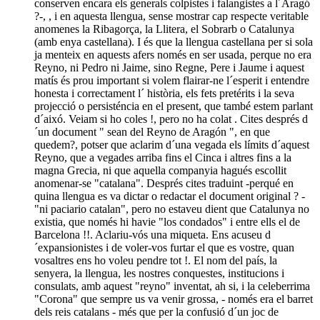
conserven encara els generals colpistes i falangistes a l´Aragó
?-, , i en aquesta llengua, sense mostrar cap respecte veritable
anomenes la Ribagorça, la Llitera, el Sobrarb o Catalunya
(amb enya castellana). I és que la llengua castellana per si sola
ja menteix en aquests afers només en ser usada, perque no era
Reyno, ni Pedro ni Jaime, sino Regne, Pere i Jaume i aquest
matís és prou important si volem flairar-ne l´esperit i entendre
honesta i correctament l´ història, els fets pretérits i la seva
projecció o persisténcia en el present, que també estem parlant
d´aixó. Veiam si ho coles !, pero no ha colat . Cites després d
´un document " sean del Reyno de Aragón ", en que
quedem?, potser que aclarim d´una vegada els límits d´aquest
Reyno, que a vegades arriba fins el Cinca i altres fins a la
magna Grecia, ni que aquella companyia hagués escollit
anomenar-se "catalana". Després cites traduint -perqué en
quina llengua es va dictar o redactar el document original ? -
"ni paciario catalan", pero no estaveu dient que Catalunya no
existia, que només hi havie "los condados" i entre ells el de
Barcelona !!. Aclariu-vós una miqueta. Ens acuseu d
´expansionistes i de voler-vos furtar el que es vostre, quan
vosaltres ens ho voleu pendre tot !. El nom del país, la
senyera, la llengua, les nostres conquestes, institucions i
consulats, amb aquest "reyno" inventat, ah si, i la celeberrima
"Corona" que sempre us va venir grossa, - només era el barret
dels reis catalans - més que per la confusió d´un joc de