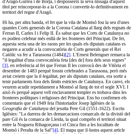
d'Aragó-Gurrea i de Borja, i desposseeix la seva nissaga d'aquest
títol per reincorporar-lo a la Corona i convertir-lo definitivament en
territori del regne d'Aragó.
Hi ha, per altra banda, el fet que la vila de Montsó fou la seu d'unes
quantes Corts generals de la Corona Catalana al llarg dels regnats de
Ferran II, Carles I i Felip II. És sabut que les Corts de Catalunya no
es podien celebrar més enllà de les fronteres del Principat. De fet,
aquesta seria una de les raons per les quals els diputats catalans es
negaren a acudir a la convocatòria de Corts generals que el Rei
Catòlic va fer a Tarassona (1484)
[2]
. L'Ernest Belenguer remarca la
"il·legalitat d'una convocatòria feta [des de] fora dels seus regnes"
[3]
, en referència al fet que Ferran II les convocà des de Vitòria el
desembre de 1483 perquè fossin celebrades a Tarassona, però més
aviat creiem que la il·legalitat, per als diputats catalans, era sortir a
tenir parlaments fora dels límits estrictes de Catalunya. En canvi, els
veurem acudir repetidament a Montsó al llarg de tot el segle XVI. I
això és perquè aquest vell enclavament templer es trobava dins les
fronteres polítiques i religioses del Principat. Ens ho confirmen els
comentaris que el 1949 feia l'historiador Josep Iglésies de la
Geografia
de Catalunya
del jesuïta Pere Gil (1551-1622). Escriu
Iglésies: "La darrera de les demarcacions comarcals de la divisió del
pare Gil és la comarca de Lleida, la qual comprèn el territori situat
entre la Noguera Ribagorçana i el Cinca fins a les localitats de
Montsó i Peralta de la Sal"
[4]
. El mapa que il·lustra aquest article