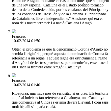
Reino de Aragón, mediante ciertas condiciones que son objeto
de una ley especial. Cataluña es el Estado político formado,
dentro de la Confederación, por los catalanes del Principado y
de los condados del Rosellón y de la Cerdaña. El principado
de Cataluña es libre e independiente." Aleshores qui era el
nom dels nostre territori: La nació Catalana i Aragó.
Francesc
10-02-2014 01:50
Otger, el problema és que la denominació Corona d'Aragó no
sembla l'originària, perquè aquesta denominació de Corona fa
referència a un regne. I aquest regne era estrictament el regne
d'Aragó: el de les tres províncies, per entendre'ns, essent-ne el
riu Cinca la frontera entre Aragó i Catalunya.
Francesc
10-02-2014 01:40
Ribagorza, una mica més de seriositat, si us plau. Els territoris
a què al.ludeixes fan referència a Catalunya, una Catalunya
que començava al Cinca i s'estenia devers Llevant. I com saps
molt bé, allí s'hi parla català.