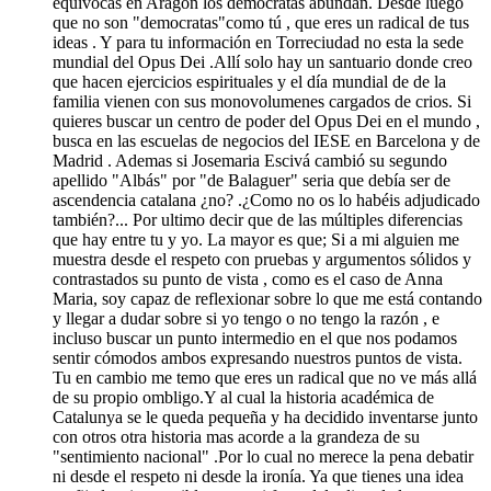
equivocas en Aragón los demócratas abundan. Desde luego
que no son "democratas"como tú , que eres un radical de tus
ideas . Y para tu información en Torreciudad no esta la sede
mundial del Opus Dei .Allí solo hay un santuario donde creo
que hacen ejercicios espirituales y el día mundial de de la
familia vienen con sus monovolumenes cargados de crios. Si
quieres buscar un centro de poder del Opus Dei en el mundo ,
busca en las escuelas de negocios del IESE en Barcelona y de
Madrid . Ademas si Josemaria Escivá cambió su segundo
apellido "Albás" por "de Balaguer" seria que debía ser de
ascendencia catalana ¿no? .¿Como no os lo habéis adjudicado
también?... Por ultimo decir que de las múltiples diferencias
que hay entre tu y yo. La mayor es que; Si a mi alguien me
muestra desde el respeto con pruebas y argumentos sólidos y
contrastados su punto de vista , como es el caso de Anna
Maria, soy capaz de reflexionar sobre lo que me está contando
y llegar a dudar sobre si yo tengo o no tengo la razón , e
incluso buscar un punto intermedio en el que nos podamos
sentir cómodos ambos expresando nuestros puntos de vista.
Tu en cambio me temo que eres un radical que no ve más allá
de su propio ombligo.Y al cual la historia académica de
Catalunya se le queda pequeña y ha decidido inventarse junto
con otros otra historia mas acorde a la grandeza de su
"sentimiento nacional" .Por lo cual no merece la pena debatir
ni desde el respeto ni desde la ironía. Ya que tienes una idea