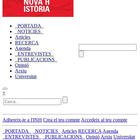
_PORTADA_
_NOTICIES_
Articles
RECERCA
Agenda
_ENTREVISTES_
_PUBLICACIONS_
Opinió
Arxiu
Universitat
×
Adhereix-te a l'INH
Crea el teu compte
Accedeix al teu compte
_PORTADA_
_NOTICIES_
Articles
RECERCA
Agenda
_ENTREVISTES_
_PUBLICACIONS_
Opinió
Arxiu
Universitat