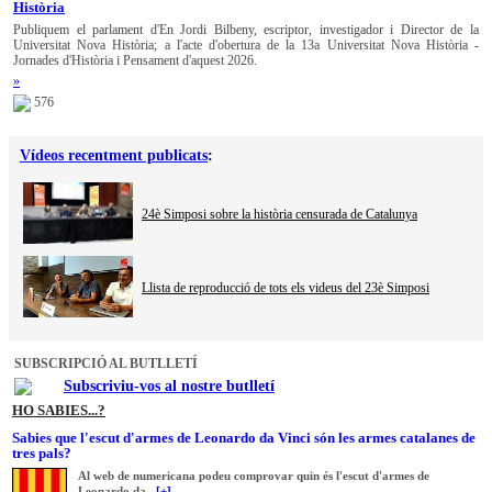
Història
Publiquem el parlament d'En Jordi Bilbeny, escriptor, investigador i Director de la
Universitat Nova Història; a l'acte d'obertura de la 13a Universitat Nova Història -
Jornades d'Història i Pensament d'aquest 2026.
»
576
Vídeos recentment publicats
:
24è Simposi sobre la història censurada de Catalunya
Llista de reproducció de tots els videus del 23è Simposi
SUBSCRIPCIÓ AL BUTLLETÍ
Subscriviu-vos al nostre butlletí
HO SABIES...?
Sabies que l'escut d'armes de Leonardo da Vinci són les armes catalanes de
tres pals?
Al web de numericana podeu comprovar quin és l'escut d'armes de
Leonardo da...
[+]