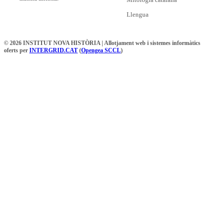
Llengua
© 2026 INSTITUT NOVA HISTÒRIA | Allotjament web i sistemes informàtics
oferts per
INTERGRID.CAT
(
Opengea SCCL
)