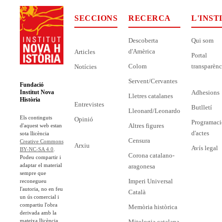
SECCIONS
RECERCA
L'INST
Descoberta
Qui som
d'Amèrica
Articles
Portal
Colom
transparènc
Notícies
Servent/Cervantes
Fundació
Adhesions
Institut Nova
Lletres catalanes
Història
Entrevistes
Butlletí
Lleonard/Leonardo
Els continguts
Opinió
Programaci
Altres figures
d'aquest web estan
d'actes
sota llicència
Censura
Creative Commons
Arxiu
Avís legal
BY-NC-SA 4.0
.
Corona catalano-
Podeu compartir i
adaptar el material
aragonesa
sempre que
Imperi Universal
reconegueu
l'autoria, no en feu
Català
un ús comercial i
compartiu l'obra
Memòria històrica
derivada amb la
mateixa llicència.
Mitologia catalana