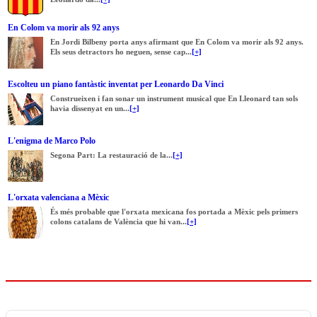
En Colom va morir als 92 anys
En Jordi Bilbeny porta anys afirmant que En Colom va morir als 92 anys.
Els seus detractors ho neguen, sense cap...
[+]
Escolteu un piano fantàstic inventat per Leonardo Da Vinci
Construeixen i fan sonar un instrument musical que En Lleonard tan sols
havia dissenyat en un...
[+]
L'enigma de Marco Polo
Segona Part: La restauració de la...
[+]
L'orxata valenciana a Mèxic
És més probable que l'orxata mexicana fos portada a Mèxic pels primers
colons catalans de València que hi van...
[+]