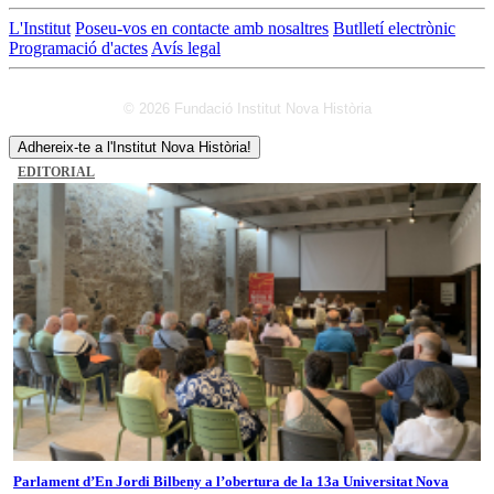
L'Institut
Poseu-vos en contacte amb nosaltres
Butlletí electrònic
Programació d'actes
Avís legal
© 2026 Fundació Institut Nova Història
Adhereix-te a l'Institut Nova Història!
EDITORIAL
Parlament d’En Jordi Bilbeny a l’obertura de la 13a Universitat Nova