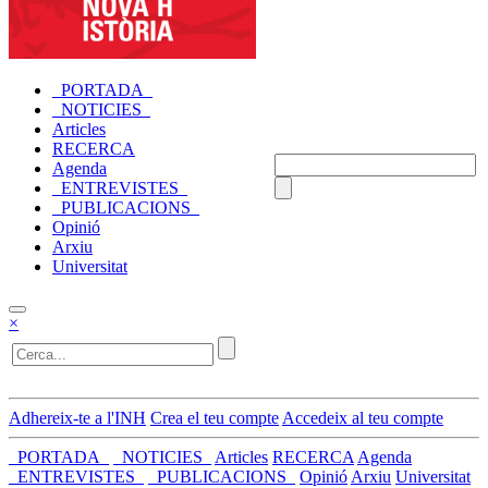
_PORTADA_
_NOTICIES_
Articles
RECERCA
Agenda
_ENTREVISTES_
_PUBLICACIONS_
Opinió
Arxiu
Universitat
×
Adhereix-te a l'INH
Crea el teu compte
Accedeix al teu compte
_PORTADA_
_NOTICIES_
Articles
RECERCA
Agenda
_ENTREVISTES_
_PUBLICACIONS_
Opinió
Arxiu
Universitat