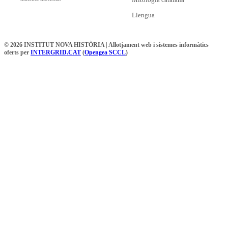
Llengua
© 2026 INSTITUT NOVA HISTÒRIA | Allotjament web i sistemes informàtics
oferts per
INTERGRID.CAT
(
Opengea SCCL
)