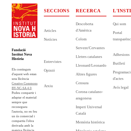
SECCIONS
RECERCA
L'INST
Descoberta
Qui som
d'Amèrica
Articles
Portal
Colom
transparènc
Notícies
Servent/Cervantes
Fundació
Adhesions
Institut Nova
Lletres catalanes
Història
Entrevistes
Butlletí
Lleonard/Leonardo
Els continguts
Opinió
Programaci
Altres figures
d'aquest web estan
d'actes
sota llicència
Censura
Creative Commons
Arxiu
Avís legal
BY-NC-SA 4.0
.
Corona catalano-
Podeu compartir i
adaptar el material
aragonesa
sempre que
Imperi Universal
reconegueu
l'autoria, no en feu
Català
un ús comercial i
compartiu l'obra
Memòria històrica
derivada amb la
mateixa llicència.
Mitologia catalana