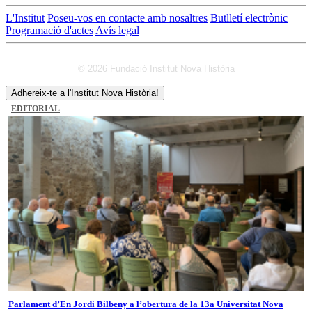
L'Institut
Poseu-vos en contacte amb nosaltres
Butlletí electrònic
Programació d'actes
Avís legal
© 2026 Fundació Institut Nova Història
Adhereix-te a l'Institut Nova Història!
EDITORIAL
Parlament d’En Jordi Bilbeny a l’obertura de la 13a Universitat Nova