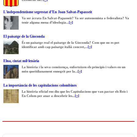
L'independentisme segrestat d’En Joan Salvat-Papasseit
Va ser àcrata En Salvat-Papasseit? Va ser autonomista o federalista? Va
tenir alguna mena d’ideologia...
[+]
El paisatge de la Gioconda
És un paisatge real el paisatge de la Gioconda? Com que no es pot
identificar amb cap paisatge italià concret,...
[+]
Elna, ciutat mil·lenària
La història i la seva coneixença, enforteixen els principis i valors en un
món quotidianament ennegrit per la...
[+]
La importància de les capitulacions colombines
La història oficial ens diu que les Capitulacions que van pactar els Reis i
En Colom per anar a descobrir les...
[+]