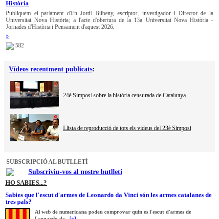
Història
Publiquem el parlament d'En Jordi Bilbeny, escriptor, investigador i Director de la
Universitat Nova Història; a l'acte d'obertura de la 13a Universitat Nova Història -
Jornades d'Història i Pensament d'aquest 2026.
»
582
Vídeos recentment publicats
:
24è Simposi sobre la història censurada de Catalunya
Llista de reproducció de tots els videus del 23è Simposi
SUBSCRIPCIÓ AL BUTLLETÍ
Subscriviu-vos al nostre butlletí
HO SABIES...?
Sabies que l'escut d'armes de Leonardo da Vinci són les armes catalanes de
tres pals?
Al web de numericana podeu comprovar quin és l'escut d'armes de
Leonardo da...
[+]