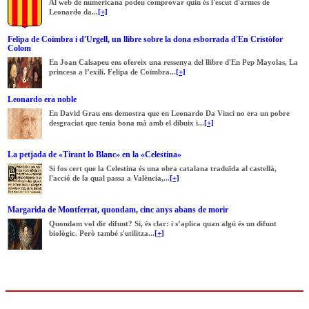
Al web de numericana podeu comprovar quin és l'escut d'armes de
Leonardo da...
[+]
Felipa de Coïmbra i d'Urgell, un llibre sobre la dona esborrada d'En Cristòfor
Colom
En Joan Calsapeu ens ofereix una ressenya del llibre d'En Pep Mayolas, La
princesa a l’exili. Felipa de Coïmbra...
[+]
Leonardo era noble
En David Grau ens demostra que en Leonardo Da Vinci no era un pobre
desgraciat que tenia bona mà amb el dibuix i...
[+]
La petjada de «Tirant lo Blanc» en la «Celestina»
Si fos cert que la Celestina és una obra catalana traduïda al castellà,
l'acció de la qual passa a València,...
[+]
Margarida de Montferrat, quondam, cinc anys abans de morir
Quondam vol dir difunt? Sí, és clar: i s’aplica quan algú és un difunt
biològic. Però també s'utilitza...
[+]