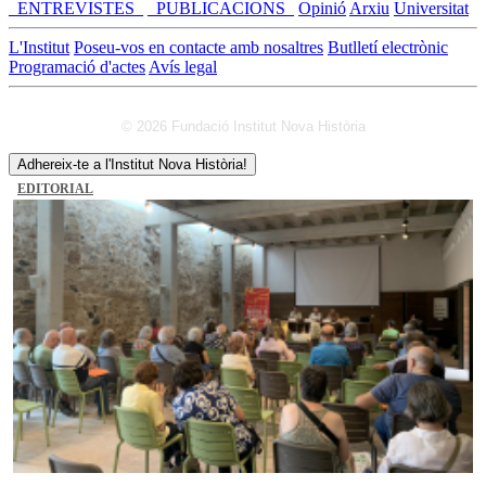
_ENTREVISTES_
_PUBLICACIONS_
Opinió
Arxiu
Universitat
L'Institut
Poseu-vos en contacte amb nosaltres
Butlletí electrònic
Programació d'actes
Avís legal
© 2026 Fundació Institut Nova Història
Adhereix-te a l'Institut Nova Història!
EDITORIAL