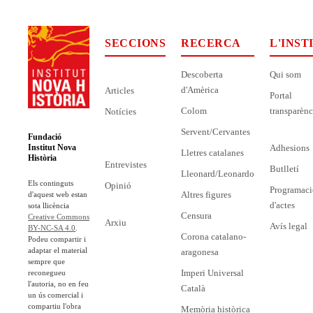
SECCIONS
RECERCA
L'INST
Descoberta
Qui som
d'Amèrica
Articles
Portal
Colom
transparènc
Notícies
Servent/Cervantes
Fundació
Adhesions
Institut Nova
Lletres catalanes
Història
Entrevistes
Butlletí
Lleonard/Leonardo
Els continguts
Opinió
Programaci
Altres figures
d'aquest web estan
d'actes
sota llicència
Censura
Creative Commons
Arxiu
Avís legal
BY-NC-SA 4.0
.
Corona catalano-
Podeu compartir i
adaptar el material
aragonesa
sempre que
Imperi Universal
reconegueu
l'autoria, no en feu
Català
un ús comercial i
compartiu l'obra
Memòria històrica