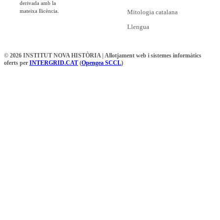
derivada amb la
mateixa llicència.
Mitologia catalana
Llengua
© 2026 INSTITUT NOVA HISTÒRIA | Allotjament web i sistemes informàtics
oferts per
INTERGRID.CAT
(
Opengea SCCL
)