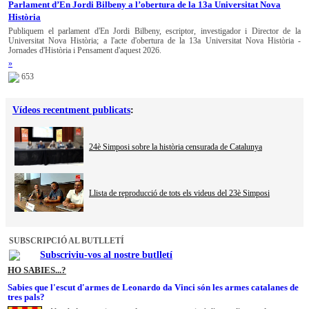
Parlament d’En Jordi Bilbeny a l’obertura de la 13a Universitat Nova
Història
Publiquem el parlament d'En Jordi Bilbeny, escriptor, investigador i Director de la
Universitat Nova Història; a l'acte d'obertura de la 13a Universitat Nova Història -
Jornades d'Història i Pensament d'aquest 2026.
»
653
Vídeos recentment publicats
:
24è Simposi sobre la història censurada de Catalunya
Llista de reproducció de tots els videus del 23è Simposi
SUBSCRIPCIÓ AL BUTLLETÍ
Subscriviu-vos al nostre butlletí
HO SABIES...?
Sabies que l'escut d'armes de Leonardo da Vinci són les armes catalanes de
tres pals?