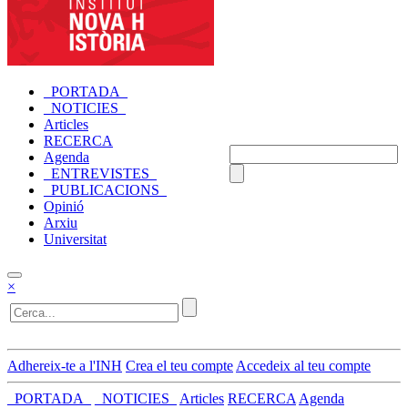
_PORTADA_
_NOTICIES_
Articles
RECERCA
Agenda
_ENTREVISTES_
_PUBLICACIONS_
Opinió
Arxiu
Universitat
×
Adhereix-te a l'INH
Crea el teu compte
Accedeix al teu compte
_PORTADA_
_NOTICIES_
Articles
RECERCA
Agenda