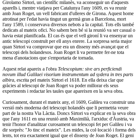
Girolamo Sirtori, un científic milanès, va aconseguir un d'aquests
aparells i, mentre viatjava per Catalunya l'any 1609, es va reunir
amb Joan Roget, un vell fabricant d'ulleres de Girona. Aquest home
atrotinat per l'edat havia tingut un germà gran a Barcelona, mort
l'any 1589, i conservava diversos nebots a la capital. Tots ells també
dedicats al mateix ofici. No sabem ben bé si la reunió va ser casual o
havia estat planificada. El cas és que el vell gironí li va ensenyar un
antic telescopi construït per ell anys enrere. La sorpresa seria major
quan Sirtori va comprovar que era un disseny més avançat que el
telescopi dels holandesos. Joan Roget li va permetre fer-ne tota
mena d'anotacions que s'emportaria de tornada.
Aquest relat apareix a l'obra
Telescopium: sive ars perficiendi
novum illud Galilaei visorium instrumentum ad sydera in tres parts
albira
, escrita pel mateix Sirtori el 1618. En ella deixa clar que
gràcies al telescopi de Joan Roget va poder millorar els seus
experiments i redactar les taules que apareixen en la seva obra.
Curiosament, durant el mateix any, el 1609, Galileu va construir una
versió més moderna del telescopi holandès que li permetria veure
part de la nostra Via Làctia. Doncs Sirtori va explicar en la seva obra
que l'any 1611 en una reunió amb Maximilià, l'arxiduc d'Àustria, va
tenir l'honor d'analitzar curosament un telescopi fet per Galileu i va
dir sorprès: "Jo tinc el mateix". Les mides, la col·locació i forma dels
lents, tot era exactament igual que el disseny de Joan Roget. El geni