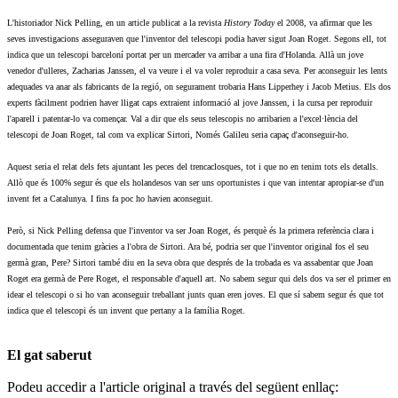
L'historiador Nick Pelling, en un article publicat a la revista
History Today
el 2008, va afirmar que les
seves investigacions asseguraven que l'inventor del telescopi podia haver sigut Joan Roget. Segons ell, tot
indica que un telescopi barceloní portat per un mercader va arribar a una fira d'Holanda. Allà un jove
venedor d'ulleres, Zacharias Janssen, el va veure i el va voler reproduir a casa seva. Per aconseguir les lents
adequades va anar als fabricants de la regió, on segurament trobaria Hans Lipperhey i Jacob Metius. Els dos
experts fàcilment podrien haver lligat caps extraient informació al jove Janssen, i la cursa per reproduir
l'aparell i patentar-lo va començar. Val a dir que els seus telescopis no arribarien a l'excel·lència del
telescopi de Joan Roget, tal com va explicar Sirtori, Només Galileu seria capaç d'aconseguir-ho.
Aquest seria el relat dels fets ajuntant les peces del trencaclosques, tot i que no en tenim tots els detalls.
Allò que és 100% segur és que els holandesos van ser uns oportunistes i que van intentar apropiar-se d'un
invent fet a Catalunya. I fins fa poc ho havien aconseguit.
Però, si Nick Pelling defensa que l'inventor va ser Joan Roget, és perquè és la primera referència clara i
documentada que tenim gràcies a l'obra de Sirtori. Ara bé, podria ser que l'inventor original fos el seu
germà gran, Pere? Sirtori també diu en la seva obra que després de la trobada es va assabentar que Joan
Roget era germà de Pere Roget, el responsable d'aquell art. No sabem segur qui dels dos va ser el primer en
idear el telescopi o si ho van aconseguir treballant junts quan eren joves. El que sí sabem segur és que tot
indica que el telescopi és un invent que pertany a la família Roget.
El gat saberut
Podeu accedir a l'article original a través del següent enllaç: