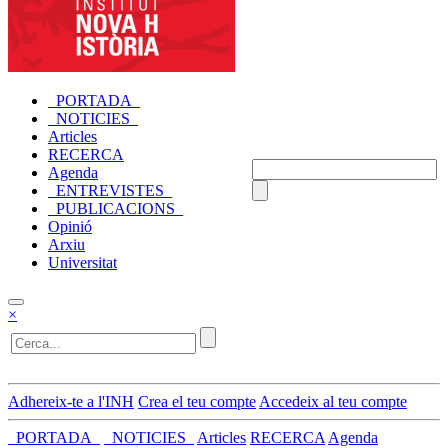
_PORTADA_
_NOTICIES_
Articles
RECERCA
Agenda
_ENTREVISTES_
_PUBLICACIONS_
Opinió
Arxiu
Universitat
×
Adhereix-te a l'INH
Crea el teu compte
Accedeix al teu compte
_PORTADA_
_NOTICIES_
Articles
RECERCA
Agenda