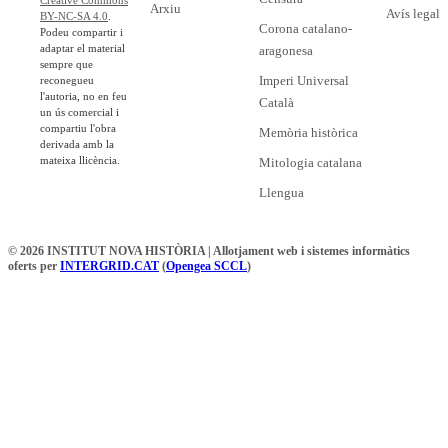
Arxiu
Avís legal
BY-NC-SA 4.0
.
Corona catalano-
Podeu compartir i
adaptar el material
aragonesa
sempre que
Imperi Universal
reconegueu
l'autoria, no en feu
Català
un ús comercial i
compartiu l'obra
Memòria històrica
derivada amb la
mateixa llicència.
Mitologia catalana
Llengua
© 2026 INSTITUT NOVA HISTÒRIA | Allotjament web i sistemes informàtics
oferts per
INTERGRID.CAT
(
Opengea SCCL
)