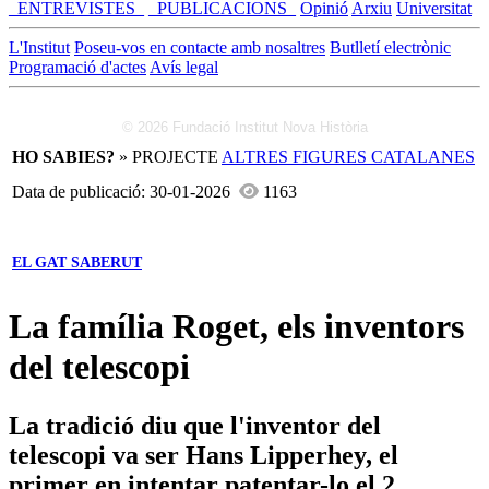
_ENTREVISTES_
_PUBLICACIONS_
Opinió
Arxiu
Universitat
L'Institut
Poseu-vos en contacte amb nosaltres
Butlletí electrònic
Programació d'actes
Avís legal
© 2026 Fundació Institut Nova Història
HO SABIES?
» PROJECTE
ALTRES FIGURES CATALANES
Data de publicació: 30-01-2026
1163
EL GAT SABERUT
La família Roget, els inventors
del telescopi
La tradició diu que l'inventor del
telescopi va ser Hans Lipperhey, el
primer en intentar patentar-lo el 2