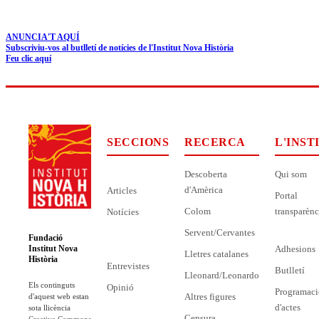
ANUNCIA'T AQUÍ
Subscriviu-vos al butlletí de notícies de l'Institut Nova Història
Feu clic aquí
SECCIONS
RECERCA
L'INST
Descoberta
Qui som
d'Amèrica
Articles
Portal
Colom
transparènc
Notícies
Servent/Cervantes
Fundació
Adhesions
Institut Nova
Lletres catalanes
Història
Entrevistes
Butlletí
Lleonard/Leonardo
Els continguts
Opinió
Programaci
Altres figures
d'aquest web estan
d'actes
sota llicència
Censura
Creative Commons