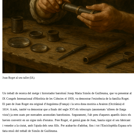
Joan Roget al seu taller (IA).
Un treball de recerca del metge i historiador barceloní Josep Maria Simón de Guilleuma, que va presentar al
IX Congrés Internacional d'Història de les Ciències el 1959, va demostrar l'existència de la família Roget.
El pare de Joan Roget era original d'Angulema (França) i la seva dona moriria a Avairon (Occitània) el
1614. A més, també va demostrar que a finals del segle XVI els telescopis (anomenats 'ulleres de llarga
vista') ja eren usats per mercaders acomodats barcelonins. Segurament, l'alt preu d'aquests aparells únics els
havien convertit en un signe més d'estatus. Pere Roget, el germà gran de Joan, hauria sigut el seu fabricant
i venedor a la ciutat, amb l'ajuda dels seus fills. Per acabar-ho d'adobar, fins i tot l'Enciclopèdia Espasa se'n
faria ressò del treball de Simón de Guilleuma.