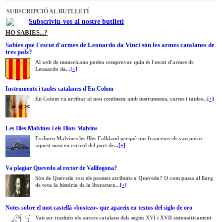
SUBSCRIPCIÓ AL BUTLLETÍ
Subscriviu-vos al nostre butlletí
HO SABIES...?
Sabies que l'escut d'armes de Leonardo da Vinci són les armes catalanes de
tres pals?
Al web de numericana podeu comprovar quin és l'escut d'armes de
Leonardo da...
[+]
Instruments i taules catalanes d'En Colom
En Colom va arribar al nou continent amb instruments, cartes i taules...
[+]
Les Illes Malvines i els Illots Malvins
Es diuen Malvines les Illes Falkland perquè uns francesos els van posar
aquest nom en record del port de...
[+]
Va plagiar Quevedo al rector de Vallfogona?
Són de Quevedo tots els poemes atribuïts a Quevedo? O com passa al llarg
de tota la història de la literatura...
[+]
Notes sobre el mot castellà «bostezo» que apareix en textos del siglo de oro
Van ser traduïts els autors catalans dels segles XVI i XVII sistemàticament