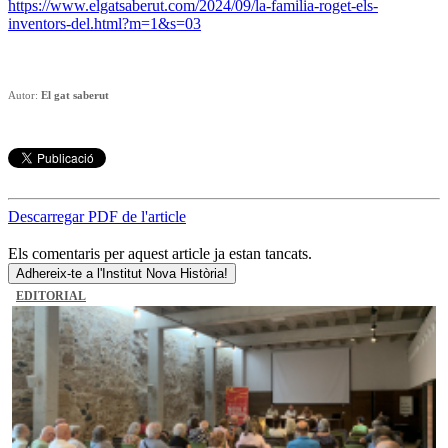
https://www.elgatsaberut.com/2024/09/la-familia-roget-els-
inventors-del.html?m=1&s=03
Autor:
El gat saberut
Descarregar PDF de l'article
Els comentaris per aquest article ja estan tancats.
Adhereix-te a l'Institut Nova Història!
EDITORIAL