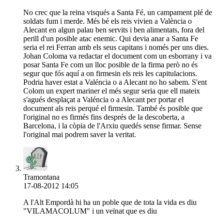
No crec que la reina visqués a Santa Fé, un campament plé de
soldats fum i merde. Més bé els reis vivien a València o
Alecant en algun palau ben servits i ben alimentats, fora del
perill d'un posible atac enemic. Qui devia anar a Santa Fe
seria el rei Ferran amb els seus capitans i només per uns dies.
Johan Coloma va redactar el document com un esborrany i va
posar Santa Fe com un lloc posible de la firma però no és
segur que fós aquí a on firmesin els reis les capitulacions.
Podria haver estat a Valéncia o a Alecant no ho sabem. S'ent
Colom un expert mariner el més segur seria que ell mateix
s'agués desplaçat a Valéncia o a Alecant per portar el
document als reis perqué el firmesin. També és posible que
l'original no es firmés fins després de la descoberta, a
Barcelona, i la còpia de l'Arxiu quedés sense firmar. Sense
l'original mai podrem saver la veritat.
Tramontana
17-08-2012 14:05
A l'Alt Empordà hi ha un poble que de tota la vida es diu
"VILAMACOLUM" i un veïnat que es diu