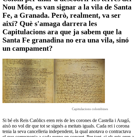
Nou Món, es van signar a la vila de Santa
Fe, a Granada. Però, realment, va ser
així? Què s'amaga darrera les
Capitulacions ara que ja sabem que la
Santa Fe granadina no era una vila, sinó
un campament?
Capitulacions colombines
Si bé els Reis Catòlics eren reis de les corones de Castella i Aragó,
això no vol dir que tot se signés a meitats iguals. Cada rei i corona
tenia la seva cancelleria independent, la qual anotava o contractava
el que corresponia a cada regne en concret. Per tant, si els reis eren a