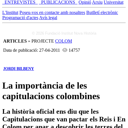
_ENTREVISTES_
_PUBLICACIONS_
Opinió
Arxiu
Universitat
L'Institut
Poseu-vos en contacte amb nosaltres
Butlletí electrònic
Programació d'actes
Avís legal
© 2026 Fundació Institut Nova Història
ARTICLES
» PROJECTE
COLOM
Data de publicació: 27-04-2011
14757
JORDI BILBENY
La importància de les
capitulacions colombines
La història oficial ens diu que les
Capitulacions que van pactar els Reis i En
Colom per anar a descobrir les terres del