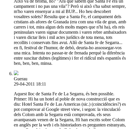
Això va de broma, no? "Ara que sabem que Santa Fe era un
campament i no pas una vila"? Però si això s'ha sabut sempre,
m'ho varen ensenyar a mi al BUP... Ho heu descobert
vosaltres solets? Resulta que a Santa Fe, el campament dels
cristians als afores de Granada (era com una vila de gran, amb
carrers i tot, mira algun dels molts mapes que n'hi ha), els reis
peninsulars varen signar documents i varen rebre ambaixadors
i varen dictar lleis i mil actes jurídics de tota mena, tots
recollits i conservats fins avui. Allò de Santa fe de Segarra...
en fi, festival de l'humor, de debò, deuria-ho assossegar-vos
una mica. Intenta no passar-te de frenada perquè la diferència
entre suscitar dubtes (legítimes) i fer el ridícul més espantós és
ben, ben, ben, minsa.
Guerau
29-04-2011 18:11
Aquest lloc de Santa Fe de La Segarra, és ben possible.
Primer: Hi ha un hotel al poble de nova construcció que es
diu: Hotel Santa Fe de Las Americas (sic.) (coincidències?) es
pot comprovar al Google street view, i segon: la vinculació
dels Colom amb la Segarra està comprovada, els seus
avantpassats venen de la Segarra, Hi han escrits sobre Colom
en anglès per la web i els historiadors es pregunten estranyats,