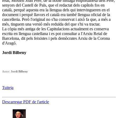
reial, Mossèn Joan Pere, de la noble nissaga empordanesa dels Pere,
senyors del Castell de Pals, que el redactat dels capítols fos en
català, perquè aquesta era la llengua dels qui intervingueren en el
document i perquè llavors el català era també llengua oficial de la
cancelleria. Però l'original no s'ha conservat i això fa que, a més a
més, tinguem una versió més reduïda del que s'hi va tractar.
La còpia més antiga de les Capitulacions actualment es conserva
escrita en llengua castellana i es pot consultar a l'Arxiu Reial de
Barcelona, dit pels feixistes i pels demòcrates Arxiu de la Corona
d'Aragó.
Jordi Bilbeny
Autor:
Jordi Bilbeny
Tuiteja
Descarregar PDF de l'article