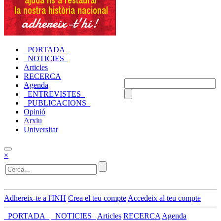
_PORTADA_
_NOTICIES_
Articles
RECERCA
Agenda
_ENTREVISTES_
_PUBLICACIONS_
Opinió
Arxiu
Universitat
×
Adhereix-te a l'INH
Crea el teu compte
Accedeix al teu compte
_PORTADA_
_NOTICIES_
Articles
RECERCA
Agenda