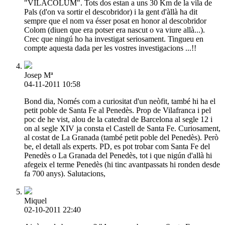
"VILACOLUM". Tots dos estan a uns 30 Km de la vila de
Pals (d'on va sortir el descobridor) i la gent d'àllà ha dit
sempre que el nom va ésser posat en honor al descobridor
Colom (diuen que era potser era nascut o va viure allà...).
Crec que ningú ho ha investigat seriosament. Tingueu en
compte aquesta dada per les vostres investigacions ...!!
Josep Mª
04-11-2011 10:58
Bond dia, Només com a curiositat d'un neòfit, també hi ha el
petit poble de Santa Fe al Penedès. Prop de Vilafranca i pel
poc de he vist, alou de la catedral de Barcelona al segle 12 i
on al segle XIV ja consta el Castell de Santa Fe. Curiosament,
al costat de La Granada (també petit poble del Penedès). Però
be, el detall als experts. PD, es pot trobar com Santa Fe del
Penedès o La Granada del Penedès, tot i que nigún d'allà hi
afegeix el terme Penedès (hi tinc avantpassats hi ronden desde
fa 700 anys). Salutacions,
Miquel
02-10-2011 22:40