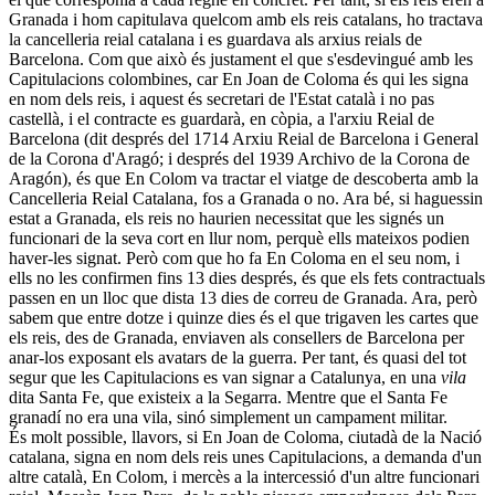
Granada i hom capitulava quelcom amb els reis catalans, ho tractava
la cancelleria reial catalana i es guardava als arxius reials de
Barcelona. Com que això és justament el que s'esdevingué amb les
Capitulacions colombines, car En Joan de Coloma és qui les signa
en nom dels reis, i aquest és secretari de l'Estat català i no pas
castellà, i el contracte es guardarà, en còpia, a l'arxiu Reial de
Barcelona (dit després del 1714 Arxiu Reial de Barcelona i General
de la Corona d'Aragó; i després del 1939 Archivo de la Corona de
Aragón), és que En Colom va tractar el viatge de descoberta amb la
Cancelleria Reial Catalana, fos a Granada o no. Ara bé, si haguessin
estat a Granada, els reis no haurien necessitat que les signés un
funcionari de la seva cort en llur nom, perquè ells mateixos podien
haver-les signat. Però com que ho fa En Coloma en el seu nom, i
ells no les confirmen fins 13 dies després, és que els fets contractuals
passen en un lloc que dista 13 dies de correu de Granada. Ara, però
sabem que entre dotze i quinze dies és el que trigaven les cartes que
els reis, des de Granada, enviaven als consellers de Barcelona per
anar-los exposant els avatars de la guerra. Per tant, és quasi del tot
segur que les Capitulacions es van signar a Catalunya, en una
vila
dita Santa Fe, que existeix a la Segarra. Mentre que el Santa Fe
granadí no era una vila, sinó simplement un campament militar.
És molt possible, llavors, si En Joan de Coloma, ciutadà de la Nació
catalana, signa en nom dels reis unes Capitulacions, a demanda d'un
altre català, En Colom, i mercès a la intercessió d'un altre funcionari