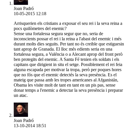
Joan Padró
10-05-2015 12:18
Arrisquerien els cristians a exposar el seu rei i la seva reina a
pocs quilòmetres del enemic?
Sense una fortalessa segura segur que no, seria de
inconscients possar el rei i la reina a l'abast del enemic i més
durant molts dies seguits. Per tant no és creible que estiguesin
tant aprop de Granada. El lloc més edients seria en una
fortalessa segura, a Valéncia o a Alecant aprop del front però
ben protegits del enemic. A Santa Fé tenien els soldats i els
capitans que dirigient in situ el setge. Possiblement el rei feia
alguna escapada per motivar la tropa, però per poques hores
que no fós que el enemic detectés la seva presència. Es el
mateig que passa amb les tropes americanes al Afganistán,
Obama les visite molt de tant en tant en un pis pas, sense
donar temps a l'enemic a detectar la seva presència i preparar
un atac.
Joan Padró
13-10-2014 18:51