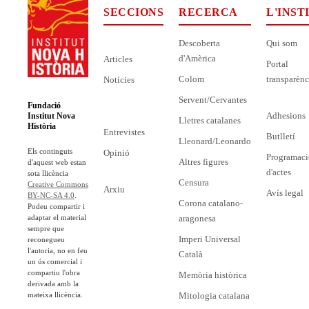
SECCIONS
RECERCA
L'INST
Descoberta
Qui som
d'Amèrica
Articles
Portal
Colom
transparènc
Notícies
Servent/Cervantes
Fundació
Adhesions
Institut Nova
Lletres catalanes
Història
Entrevistes
Butlletí
Lleonard/Leonardo
Els continguts
Opinió
Programaci
Altres figures
d'aquest web estan
d'actes
sota llicència
Censura
Creative Commons
Arxiu
Avís legal
BY-NC-SA 4.0
.
Corona catalano-
Podeu compartir i
adaptar el material
aragonesa
sempre que
Imperi Universal
reconegueu
l'autoria, no en feu
Català
un ús comercial i
compartiu l'obra
Memòria històrica
derivada amb la
mateixa llicència.
Mitologia catalana