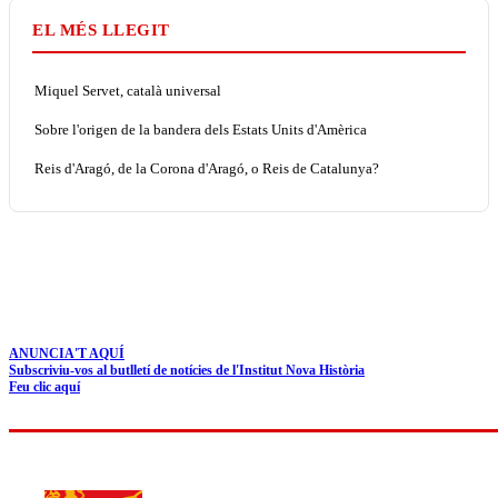
EL MÉS LLEGIT
Miquel Servet, català universal
Sobre l'origen de la bandera dels Estats Units d'Amèrica
Reis d'Aragó, de la Corona d'Aragó, o Reis de Catalunya?
ANUNCIA'T AQUÍ
Subscriviu-vos al butlletí de notícies de l'Institut Nova Història
Feu clic aquí