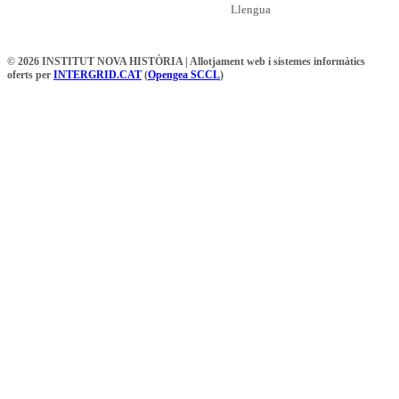
Llengua
© 2026 INSTITUT NOVA HISTÒRIA | Allotjament web i sistemes informàtics
oferts per
INTERGRID.CAT
(
Opengea SCCL
)