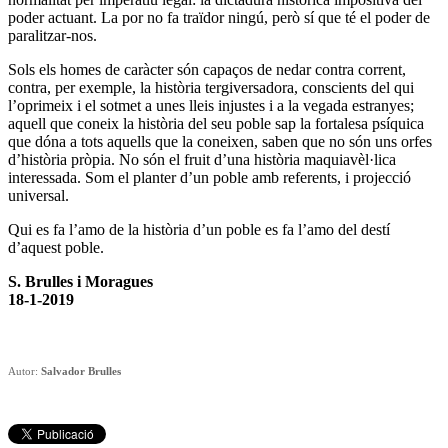
poder actuant. La por no fa traïdor ningú, però sí que té el poder de
paralitzar-nos.
Sols els homes de caràcter són capaços de nedar contra corrent,
contra, per exemple, la història tergiversadora, conscients del qui
l’oprimeix i el sotmet a unes lleis injustes i a la vegada estranyes;
aquell que coneix la història del seu poble sap la fortalesa psíquica
que dóna a tots aquells que la coneixen, saben que no són uns orfes
d’història pròpia. No són el fruit d’una història maquiavèl·lica
interessada. Som el planter d’un poble amb referents, i projecció
universal.
Qui es fa l’amo de la història d’un poble es fa l’amo del destí
d’aquest poble.
S. Brulles i Moragues
18-1-2019
Autor:
Salvador Brulles