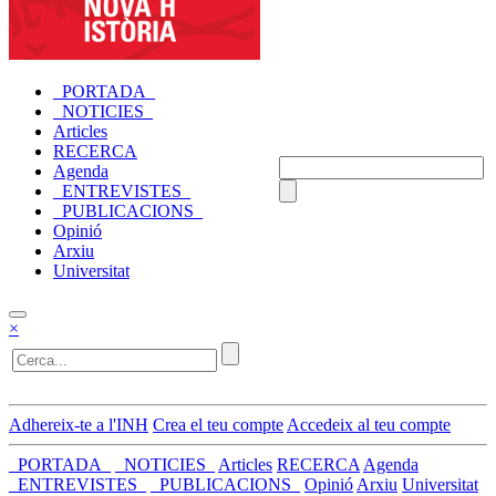
_PORTADA_
_NOTICIES_
Articles
RECERCA
Agenda
_ENTREVISTES_
_PUBLICACIONS_
Opinió
Arxiu
Universitat
×
Adhereix-te a l'INH
Crea el teu compte
Accedeix al teu compte
_PORTADA_
_NOTICIES_
Articles
RECERCA
Agenda
_ENTREVISTES_
_PUBLICACIONS_
Opinió
Arxiu
Universitat