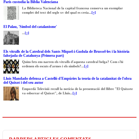
París custodia la Bíblia Valenciana
La Biblioteca Nacional de la capital francesa conserva un exemplar
complet del text del segle xv del qual es creia...
[+]
El Palau, 'Símbol del catalanisme'
...
[+]
Els vitralls de la Catedral dels Sants Miquel-i-Gudula de Brussel·les i la història
falsejada de Catalunya (Primera part)
Quins fets ens narren els vitralls d'aquesta catedral belga? Com s'hi
ordenen els escuts d'armes i els símbols?...
[+]
Lluís Mandado defensa a Castelló d'Empúries la teoria de la catalanitat de l'obra
del Quixot i del seu autor
Empordà Televisió recull la notícia de la presentació del llibre "El Quixote
va esborrar el Quixot", de Lluís...
[+]