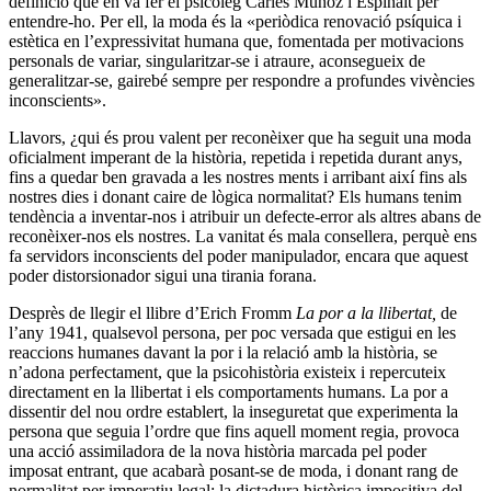
definició que en va fer el psicòleg Carles Muñoz i Espinalt per
entendre-ho. Per ell, la moda és la «periòdica renovació psíquica i
estètica en l’expressivitat humana que, fomentada per motivacions
personals de variar, singularitzar-se i atraure, aconsegueix de
generalitzar-se, gairebé sempre per respondre a profundes vivències
inconscients».
Llavors, ¿qui és prou valent per reconèixer que ha seguit una moda
oficialment imperant de la història, repetida i repetida durant anys,
fins a quedar ben gravada a les nostres ments i arribant així fins als
nostres dies i donant caire de lògica normalitat? Els humans tenim
tendència a inventar-nos i atribuir un defecte-error als altres abans de
reconèixer-nos els nostres. La vanitat és mala consellera, perquè ens
fa servidors inconscients del poder manipulador, encara que aquest
poder distorsionador sigui una tirania forana.
Desprès de llegir el llibre d’Erich Fromm
La por a la llibertat,
de
l’any 1941, qualsevol persona, per poc versada que estigui en les
reaccions humanes davant la por i la relació amb la història, se
n’adona perfectament, que la psicohistòria existeix i repercuteix
directament en la llibertat i els comportaments humans. La por a
dissentir del nou ordre establert, la inseguretat que experimenta la
persona que seguia l’ordre que fins aquell moment regia, provoca
una acció assimiladora de la nova història marcada pel poder
imposat entrant, que acabarà posant-se de moda, i donant rang de
normalitat per imperatiu legal: la dictadura històrica impositiva del