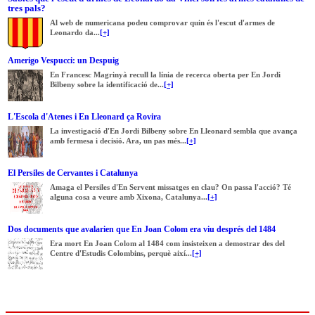
tres pals?
Al web de numericana podeu comprovar quin és l'escut d'armes de
Leonardo da...
[+]
Amerigo Vespucci: un Despuig
En Francesc Magrinyà recull la línia de recerca oberta per En Jordi
Bilbeny sobre la identificació de...
[+]
L'Escola d'Atenes i En Lleonard ça Rovira
La investigació d'En Jordi Bilbeny sobre En Lleonard sembla que avança
amb fermesa i decisió. Ara, un pas més...
[+]
El Persiles de Cervantes i Catalunya
Amaga el Persiles d'En Servent missatges en clau? On passa l'acció? Té
alguna cosa a veure amb Xixona, Catalunya...
[+]
Dos documents que avalarien que En Joan Colom era viu després del 1484
Era mort En Joan Colom al 1484 com insisteixen a demostrar des del
Centre d'Estudis Colombins, perquè així...
[+]