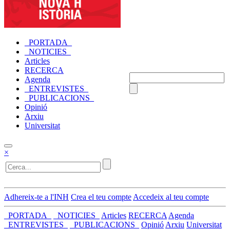
_PORTADA_
_NOTICIES_
Articles
RECERCA
Agenda
_ENTREVISTES_
_PUBLICACIONS_
Opinió
Arxiu
Universitat
×
Adhereix-te a l'INH
Crea el teu compte
Accedeix al teu compte
_PORTADA_
_NOTICIES_
Articles
RECERCA
Agenda
_ENTREVISTES_
_PUBLICACIONS_
Opinió
Arxiu
Universitat