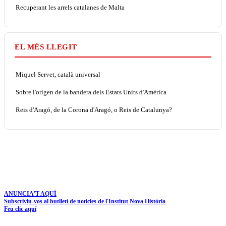
Recuperant les arrels catalanes de Malta
EL MÉS LLEGIT
Miquel Servet, català universal
Sobre l'origen de la bandera dels Estats Units d'Amèrica
Reis d'Aragó, de la Corona d'Aragó, o Reis de Catalunya?
ANUNCIA'T AQUÍ
Subscriviu-vos al butlletí de notícies de l'Institut Nova Història
Feu clic aquí