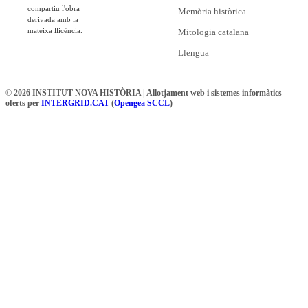
compartiu l'obra
Memòria històrica
derivada amb la
mateixa llicència.
Mitologia catalana
Llengua
© 2026 INSTITUT NOVA HISTÒRIA | Allotjament web i sistemes informàtics
oferts per
INTERGRID.CAT
(
Opengea SCCL
)