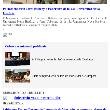
Parlament d’En Jordi Bilbeny a l’obertura de la 13a Universitat Nova
Història
Publiquem el parlament d'En Jordi Bilbeny, escriptor, investigador i Director de la
Universitat Nova Història; a l'acte d'obertura de la 13a Universitat Nova Història -
Jornades d'Història i Pensament d'aquest 2026.
»
602
Vídeos recentment publicats
:
24è Simposi sobre la història censurada de Catalunya
Llista de reproducció de tots els videus del 23è Simposi
SUBSCRIPCIÓ AL BUTLLETÍ
Subscriviu-vos al nostre butlletí
HO SABIES...?
Sabies que l'escut d'armes de Leonardo da Vinci són les armes catalanes de