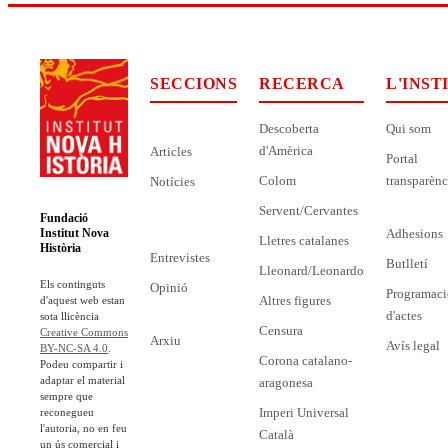
SECCIONS
RECERCA
L'INST
Descoberta
Qui som
d'Amèrica
Articles
Portal
Colom
transparènc
Notícies
Servent/Cervantes
Fundació
Adhesions
Institut Nova
Lletres catalanes
Història
Entrevistes
Butlletí
Lleonard/Leonardo
Els continguts
Opinió
Programaci
Altres figures
d'aquest web estan
d'actes
sota llicència
Censura
Creative Commons
Arxiu
Avís legal
BY-NC-SA 4.0
.
Corona catalano-
Podeu compartir i
adaptar el material
aragonesa
sempre que
Imperi Universal
reconegueu
l'autoria, no en feu
Català
un ús comercial i