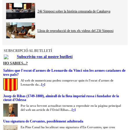
24è Simposi sobre la història censurada de Catalunya
Llista de reproducció de tots els videus del 23è Simposi
SUBSCRIPCIÓ AL BUTLLETÍ
Subscriviu-vos al nostre butlletí
HO SABIES...?
Sabies que l'escut d'armes de Leonardo da Vinci són les armes catalanes de
tres pals?
Al web de numericana podeu comprovar quin és l'escut d'armes de
Leonardo da...
[+]
Josep de Ribas (1749-1800), almirall de la flota imperial russa i fundador de la
ciutat d'Odessa
Per la seva fervent actualitat tornem a reproduir en la pàgina principal
del web un article de l'Oriol Ribas....
[+]
Una signatura de Cervantes, possiblement adulterada
En Pius Canal ha localitzat una signatura d'En Cervantes, que creu