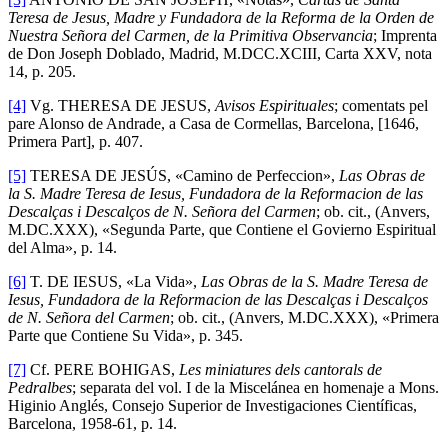
Teresa de Jesus, Madre y Fundadora de la Reforma de la Orden de
Nuestra Señora del Carmen, de la Primitiva Observancia
; Imprenta
de Don Joseph Doblado, Madrid, M.DCC.XCIII, Carta XXV, nota
14, p. 205.
[4]
Vg. THERESA DE JESUS,
Avisos Espirituales
; comentats pel
pare Alonso de Andrade, a Casa de Cormellas, Barcelona, [1646,
Primera Part], p. 407.
[5]
TERESA DE JESÚS, «Camino de Perfeccion»,
Las Obras de
la S. Madre Teresa de Iesus, Fundadora de la Reformacion de las
Descalças i Descalços de N. Señora del Carmen
; ob. cit., (Anvers,
M.DC.XXX), «Segunda Parte, que Contiene el Govierno Espiritual
del Alma», p. 14.
[6]
T. DE IESUS, «La Vida»,
Las Obras de la S. Madre Teresa de
Iesus, Fundadora de la Reformacion de las Descalças i Descalços
de N. Señora del Carmen
; ob. cit., (Anvers, M.DC.XXX), «Primera
Parte que Contiene Su Vida», p. 345.
[7]
Cf. PERE BOHIGAS,
Les miniatures dels cantorals de
Pedralbes
; separata del vol. I de la Miscelánea en homenaje a Mons.
Higinio Anglés, Consejo Superior de Investigaciones Científicas,
Barcelona, 1958-61, p. 14.