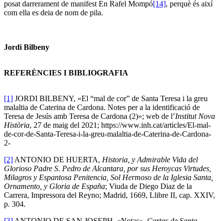
posat darrerament de manifest En Rafel Mompó
[14]
, perquè és així
com ella es deia de nom de pila.
Jordi Bilbeny
REFERÈNCIES I BIBLIOGRAFIA
[1]
JORDI BILBENY, «El “mal de cor” de Santa Teresa i la greu
malaltia de Caterina de Cardona. Notes per a la identificació de
Teresa de Jesús amb Teresa de Cardona (2)»; web de l’
Institut Nova
Història
, 27 de maig del 2021; https://www.inh.cat/articles/El-mal-
de-cor-de-Santa-Teresa-i-la-greu-malaltia-de-Caterina-de-Cardona-
2-
[2]
ANTONIO DE HUERTA,
Historia, y Admirable Vida del
Glorioso Padre S. Pedro de Alcantara, por sus Heroycas Virtudes,
Milagros y Espantosa Penitencia, Sol Hermoso de la Iglesia Santa,
Ornamento, y Gloria de España
; Viuda de Diego Diaz de la
Carrera, Impressora del Reyno; Madrid, 1669, Llibre II, cap. XXIV,
p. 304.
[3]
ANTONIO DE SAN JOSEPH, «Notas»,
Cartas de Santa