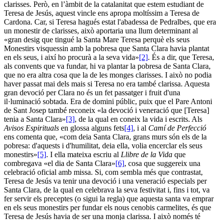
clarisses. Però, en l’àmbit de la catalanitat que estem estudiant de
Teresa de Jesús, aquest vincle ens apropa moltíssim a Teresa de
Cardona. Car, si Teresa hagués estat l'abadessa de Pedralbes, que era
un monestir de clarisses, això aportaria una llum determinant al
«gran desig que tingué la Santa Mare Teresa perquè els seus
Monestirs visquessin amb la pobresa que Santa Clara havia plantat
en els seus, i així ho procurà a la seva vida»
[2]
. És a dir, que Teresa,
als convents que va fundar, hi va plantar la pobresa de Santa Clara,
que no era altra cosa que la de les monges clarisses. I això no podia
haver passat mai dels mais si Teresa no era també clarissa. Aquesta
gran devoció per Clara no és un fet passatger i fruit d'una
il·luminació sobtada. Era de domini públic, puix que el Pare Antoni
de Sant Josep també reconeix «la devoció i veneració que [Teresa]
tenia a Santa Clara»
[3]
, de la qual en coneix la vida i escrits. Als
Avisos Espirituals
en glossa alguns fets
[4]
, i al
Camí de Perfecció
ens comenta que, «com deia Santa Clara, grans murs són els de la
pobresa: d'aquests i d'humilitat, deia ella, volia encerclar els seus
monestirs»
[5]
. I ella mateixa escriu al
Llibre de la Vida
que
combregava «el dia de Santa Clara»
[6]
, cosa que suggereix una
celebració oficial amb missa. Si, com sembla més que contrastat,
Teresa de Jesús va tenir una devoció i una veneració especials per
Santa Clara, de la qual en celebrava la seva festivitat i, fins i tot, va
fer servir els preceptes (o sigui la regla) que aquesta santa va emprar
en els seus monestirs per fundar els nous cenobis carmelites, és que
Teresa de Jesús havia de ser una monja clarissa. I això només té