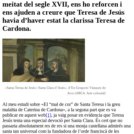
meitat del segle XVII, ens ho reforcen i
ens ajuden a creure que Teresa de Jesús
havia d’haver estat la clarissa Teresa de
Cardona.
«Santa Teresa de Jesús i Santa Clara d’Assís», d’En Gregorio Vázquez de
Arce (ARCA. Arte colonial)
Al meu estudi sobre «El “mal de cor” de Santa Teresa i la greu
malaltia de Caterina de Cardona», a la segona part que es va
publicar en aquest web
[1]
, ja vaig posar en evidencia que Teresa
Jesús tenia una especial devoció per Santa Clara. És cert que no
passaria absolutament res de res si una monja castellana admirés una
santa tan universal com la fundadora de l’orde franciscà de les