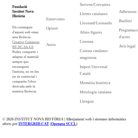
Servent/Cervantes
Fundació
Adhesions
Institut Nova
Lletres catalanes
Història
Entrevistes
Butlletí
Lleonard/Leonardo
Els continguts
Opinió
Programaci
Altres figures
d'aquest web estan
d'actes
sota llicència
Censura
Creative Commons
Arxiu
Avís legal
BY-NC-SA 4.0
.
Corona catalano-
Podeu compartir i
adaptar el material
aragonesa
sempre que
Imperi Universal
reconegueu
l'autoria, no en feu
Català
un ús comercial i
compartiu l'obra
Memòria històrica
derivada amb la
mateixa llicència.
Mitologia catalana
Llengua
© 2026 INSTITUT NOVA HISTÒRIA | Allotjament web i sistemes informàtics
oferts per
INTERGRID.CAT
(
Opengea SCCL
)