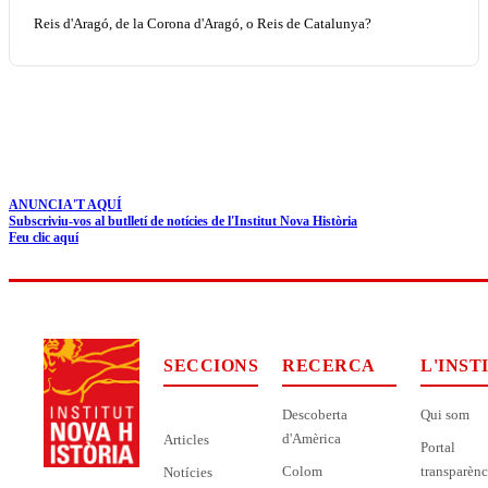
Reis d'Aragó, de la Corona d'Aragó, o Reis de Catalunya?
ANUNCIA'T AQUÍ
Subscriviu-vos al butlletí de notícies de l'Institut Nova Història
Feu clic aquí
SECCIONS
RECERCA
L'INST
Descoberta
Qui som
d'Amèrica
Articles
Portal
Colom
transparènc
Notícies