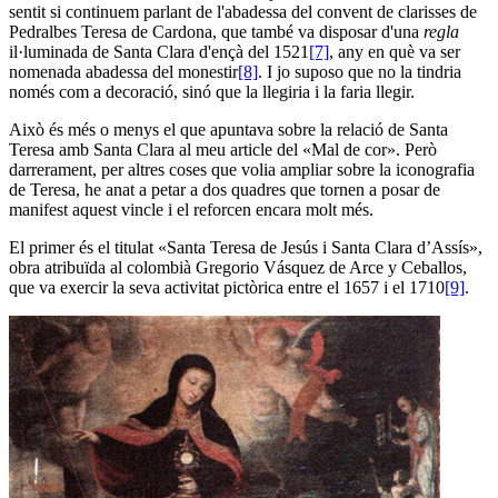
sentit si continuem parlant de l'abadessa del convent de clarisses de
Pedralbes Teresa de Cardona, que també va disposar d'una
regla
il·luminada de Santa Clara d'ençà del 1521
[7]
, any en què va ser
nomenada abadessa del monestir
[8]
. I jo suposo que no la tindria
només com a decoració, sinó que la llegiria i la faria llegir.
Això és més o menys el que apuntava sobre la relació de Santa
Teresa amb Santa Clara al meu article del «Mal de cor». Però
darrerament, per altres coses que volia ampliar sobre la iconografia
de Teresa, he anat a petar a dos quadres que tornen a posar de
manifest aquest vincle i el reforcen encara molt més.
El primer és el titulat «Santa Teresa de Jesús i Santa Clara d’Assís»,
obra atribuïda al colombià Gregorio Vásquez de Arce y Ceballos,
que va exercir la seva activitat pictòrica entre el 1657 i el 1710
[9]
.