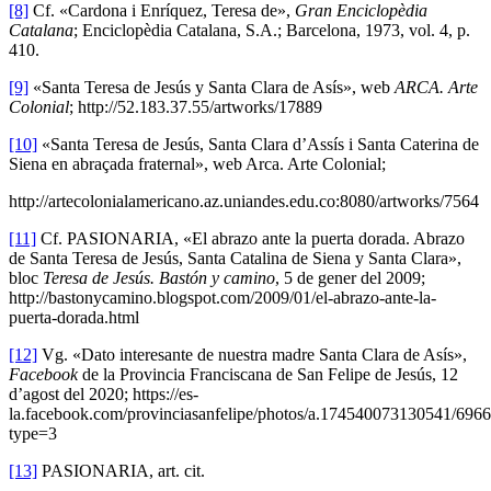
[8]
Cf. «Cardona i Enríquez, Teresa de»,
Gran Enciclopèdia
Catalana
; Enciclopèdia Catalana, S.A.; Barcelona, 1973, vol. 4, p.
410.
[9]
«Santa Teresa de Jesús y Santa Clara de Asís», web
ARCA. Arte
Colonial
; http://52.183.37.55/artworks/17889
[10]
«Santa Teresa de Jesús, Santa Clara d’Assís i Santa Caterina de
Siena en abraçada fraternal», web Arca. Arte Colonial;
http://artecolonialamericano.az.uniandes.edu.co:8080/artworks/7564
[11]
Cf. PASIONARIA, «El abrazo ante la puerta dorada. Abrazo
de Santa Teresa de Jesús, Santa Catalina de Siena y Santa Clara»,
bloc
Teresa de Jesús. Bastón y camino
, 5 de gener del 2009;
http://bastonycamino.blogspot.com/2009/01/el-abrazo-ante-la-
puerta-dorada.html
[12]
Vg. «Dato interesante de nuestra madre Santa Clara de Asís»,
Facebook
de la Provincia Franciscana de San Felipe de Jesús, 12
d’agost del 2020; https://es-
la.facebook.com/provinciasanfelipe/photos/a.174540073130541/69
type=3
[13]
PASIONARIA, art. cit.