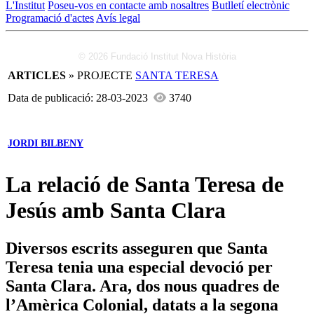
L'Institut
Poseu-vos en contacte amb nosaltres
Butlletí electrònic
Programació d'actes
Avís legal
© 2026 Fundació Institut Nova Història
ARTICLES
» PROJECTE
SANTA TERESA
Data de publicació: 28-03-2023
3740
JORDI BILBENY
La relació de Santa Teresa de
Jesús amb Santa Clara
Diversos escrits asseguren que Santa
Teresa tenia una especial devoció per
Santa Clara. Ara, dos nous quadres de
l’Amèrica Colonial, datats a la segona