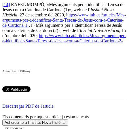
[14]
RAFEL MOMPÓ, «Més arguments per a identificar Teresa de
Jesús com a Caterina de Cardona (1)», web de l’
Institut Nova
Història
, 27 de setembre del 2020,
https://www.inh.cat/articles/Mes-
arguments-per-a-identificar-Santa-Teresa-de-Jesus-com-a-Caterina-
de-Cardona-1-
, i «Més arguments per a identificar Teresa de Jesús
com a Caterina de Cardona (2)», web de l’
Institut Nova Història
, 15
d’octubre del 2020,
https://www.inh.cat/articles/Mes-arguments-per-
a-identificar-Santa-Teresa-de-Jesus-com-a-Caterina-de-Cardona-2-
Autor:
Jordi Bilbeny
Descarregar PDF de l'article
Els comentaris per aquest article ja estan tancats.
Adhereix-te a l'Institut Nova Història!
EDITORIAL