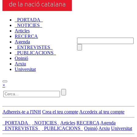
_PORTADA_
_NOTICIES_
Articles
RECERCA
Agenda
_ENTREVISTES_
_PUBLICACIONS_
Opinió
Arxiu
Universitat
×
Adhereix-te a l'INH
Crea el teu compte
Accedeix al teu compte
_PORTADA_
_NOTICIES_
Articles
RECERCA
Agenda
_ENTREVISTES_
_PUBLICACIONS_
Opinió
Arxiu
Universitat