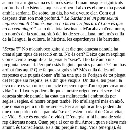
acumular arrugues: una es fa més sàvia. I quan busques significats
profunds a l’existència, aquests arriben. I això és el que m'ha passat
amb la sardana. De sobte, un dia, ho vaig veure clar. Com qui
desperta d'un son molt profund. "
La Sardana té un punt sexual
impressionant! Com és que no ho havia vist fins ara? Com és que
no ho veu ningú?
" --em deia tota fascinada. M'acabava d'enamorar,
no només de la sardana, sinó del fet de ser catalana, molt més enllà
de la llengua, la cultura, la història, les espardenyes i la barretina.
"
Sexual?
" No m'equivoco gaire si et dic que aquesta paraula ha
creat algun tipus de reacció en tu. No és cert? Deixa que m'expliqui.
Comencem a resignificar la paraula "sexe". I ho faré amb una
pregunta personal. Per què estàs llegint aquestes paraules? Com has
arribat fins aquí? Què fa que estiguis viu? Més enllà de les mil
respostes que puguis donar, n'hi ha una que és l’origen de tot plegat:
del fet que ara respiris, es a dir, que visquis. Un dia el teu pare i la
teva mare es van unir en un acte (esperem que d'amor) per crear una
vida: Tu. Llavors podem dir que el nostre origen ve del sexe. I si
aquesta simple paraula ha estat tan maltractada i embrutida per
segles i segles, el nostre origen també. No m'allargaré més en això,
que donaria per a un llibre sencer. Per a simplificar-ho, podem dir
que quan parlem de la paraula “sexe”, estem parlant de Creativitat,
de Vida. Sexe és energia ( o vida). D’energia, n’hi ha una de sola i
rep diferents noms. Quan puja al cor es diu Amor i quan s'eleva més
amunt, és Consciència. És a dir, perquè hi hagi Vida (energia), és