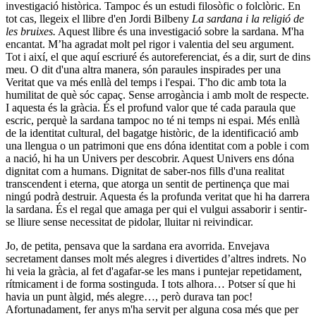
investigació històrica. Tampoc és un estudi filosòfic o folclòric. En
tot cas, llegeix el llibre d'en Jordi Bilbeny
La sardana i la religió de
les bruixes.
Aquest llibre és una investigació sobre la sardana. M'ha
encantat. M’ha agradat molt pel rigor i valentia del seu argument.
Tot i així, el que aquí escriuré és autoreferenciat, és a dir, surt de dins
meu. O dit d'una altra manera, són paraules inspirades per una
Veritat que va més enllà del temps i l'espai. T'ho dic amb tota la
humilitat de què sóc capaç. Sense arrogància i amb molt de respecte.
I aquesta és la gràcia. És el profund valor que té cada paraula que
escric, perquè la sardana tampoc no té ni temps ni espai. Més enllà
de la identitat cultural, del bagatge històric, de la identificació amb
una llengua o un patrimoni que ens dóna identitat com a poble i com
a nació, hi ha un Univers per descobrir. Aquest Univers ens dóna
dignitat com a humans. Dignitat de saber-nos fills d'una realitat
transcendent i eterna, que atorga un sentit de pertinença que mai
ningú podrà destruir. Aquesta és la profunda veritat que hi ha darrera
la sardana. És el regal que amaga per qui el vulgui assaborir i sentir-
se lliure sense necessitat de pidolar, lluitar ni reivindicar.
Jo, de petita, pensava que la sardana era avorrida. Envejava
secretament danses molt més alegres i divertides d’altres indrets. No
hi veia la gràcia, al fet d'agafar-se les mans i puntejar repetidament,
rítmicament i de forma sostinguda. I tots alhora… Potser sí que hi
havia un punt àlgid, més alegre…, però durava tan poc!
Afortunadament, fer anys m'ha servit per alguna cosa més que per