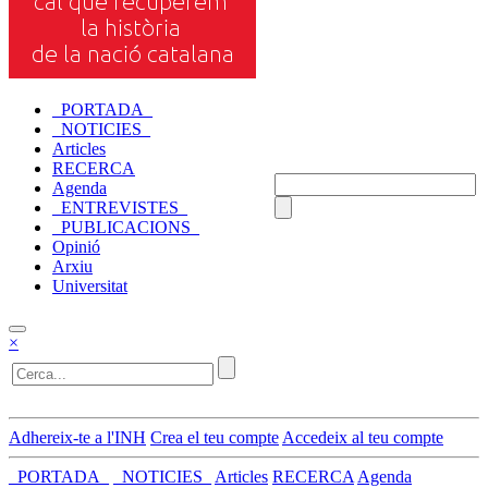
_PORTADA_
_NOTICIES_
Articles
RECERCA
Agenda
_ENTREVISTES_
_PUBLICACIONS_
Opinió
Arxiu
Universitat
×
Adhereix-te a l'INH
Crea el teu compte
Accedeix al teu compte
_PORTADA_
_NOTICIES_
Articles
RECERCA
Agenda