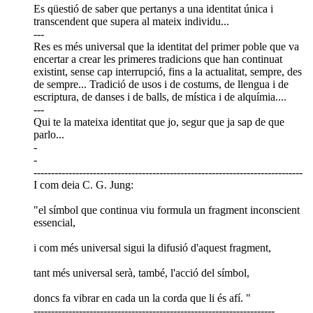
Es qüestió de saber que pertanys a una identitat única i
transcendent que supera al mateix individu...
---
Res es més universal que la identitat del primer poble que va
encertar a crear les primeres tradicions que han continuat
existint, sense cap interrupció, fins a la actualitat, sempre, des
de sempre... Tradició de usos i de costums, de llengua i de
escriptura, de danses i de balls, de mística i de alquímia....
---
Qui te la mateixa identitat que jo, segur que ja sap de que
parlo...
-
-
-----------------------------------------------------------------------------
I com deia C. G. Jung:
"el símbol que continua viu formula un fragment inconscient
essencial,
i com més universal sigui la difusió d'aquest fragment,
tant més universal serà, també, l'acció del símbol,
doncs fa vibrar en cada un la corda que li és afí. "
---------------------------------------------------------------------