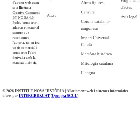
Programaci
Altres figures
d'aquest web estan
d'actes
sota llicència
Censura
Creative Commons
Arxiu
Avís legal
BY-NC-SA 4.0
.
Corona catalano-
Podeu compartir i
adaptar el material
aragonesa
sempre que
Imperi Universal
reconegueu
l'autoria, no en feu
Català
un ús comercial i
compartiu l'obra
Memòria històrica
derivada amb la
mateixa llicència.
Mitologia catalana
Llengua
© 2026 INSTITUT NOVA HISTÒRIA | Allotjament web i sistemes informàtics
oferts per
INTERGRID.CAT
(
Opengea SCCL
)