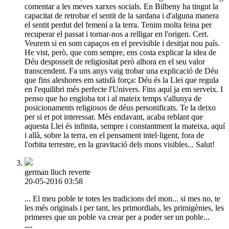
comentar a les meves xarxes socials. En Bilbeny ha tingut la
capacitat de retrobar el sentit de la sardana i d'alguna manera
el sentit perdut del femení a la terra. Tenim molta feina per
recuperar el passat i tornar-nos a relligar en l'origen. Cert.
Veurem si en som capaços en el previsible i desitjat nou país.
He vist, però, que com sempre, ens costa explicar la idea de
Déu desposseït de religiositat però alhora en el seu valor
transcendent. Fa uns anys vaig trobar una explicació de Déu
que fins aleshores em satisfà força: Déu és la Llei que regula
en l'equilibri més perfecte l'Univers. Fins aquí ja em serveix. I
penso que ho engloba tot i al mateix temps s'allunya de
posicionaments religiosos de déus personificats. Te la deixo
per si et pot interessar. Més endavant, acaba reblant que
aquesta Llei és infinita, sempre i constantment la mateixa, aquí
i allà, sobre la terra, en el pensament intel·ligent, fora de
l'orbita terrestre, en la gravitació dels mons visibles... Salut!
german lluch reverte
20-05-2016 03:58
... El meu poble te totes les tradicions del mon... si mes no, te
les més originals i per tant, les primordials, les primigènies, les
primeres que un poble va crear per a poder ser un poble...
---