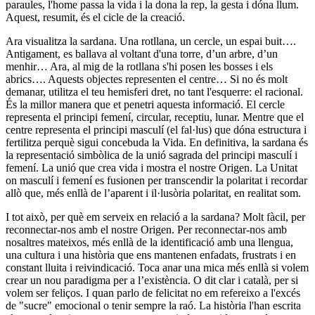
paraules, l'home passa la vida i la dona la rep, la gesta i dóna llum.
Aquest, resumit, és el cicle de la creació.
Ara visualitza la sardana. Una rotllana, un cercle, un espai buit….
Antigament, es ballava al voltant d'una torre, d’un arbre, d’un
menhir… Ara, al mig de la rotllana s'hi posen les bosses i els
abrics…. Aquests objectes representen el centre… Si no és molt
demanar, utilitza el teu hemisferi dret, no tant l'esquerre: el racional.
És la millor manera que et penetri aquesta informació. El cercle
representa el principi femení, circular, receptiu, lunar. Mentre que el
centre representa el principi masculí (el fal·lus) que dóna estructura i
fertilitza perquè sigui concebuda la Vida. En definitiva, la sardana és
la representació simbòlica de la unió sagrada del principi masculí i
femení. La unió que crea vida i mostra el nostre Origen. La Unitat
on masculí i femení es fusionen per transcendir la polaritat i recordar
allò que, més enllà de l’aparent i il·lusòria polaritat, en realitat som.
I tot això, per què em serveix en relació a la sardana? Molt fàcil, per
reconnectar-nos amb el nostre Origen. Per reconnectar-nos amb
nosaltres mateixos, més enllà de la identificació amb una llengua,
una cultura i una història que ens mantenen enfadats, frustrats i en
constant lluita i reivindicació. Toca anar una mica més enllà si volem
crear un nou paradigma per a l’existència. O dit clar i català, per si
volem ser feliços. I quan parlo de felicitat no em refereixo a l'excés
de "sucre" emocional o tenir sempre la raó. La història l'han escrita