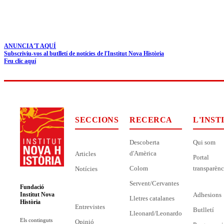
ANUNCIA'T AQUÍ
Subscriviu-vos al butlletí de notícies de l'Institut Nova Història
Feu clic aquí
SECCIONS
RECERCA
L'INST
Descoberta
Qui som
d'Amèrica
Articles
Portal
Colom
transparènc
Notícies
Servent/Cervantes
Fundació
Adhesions
Institut Nova
Lletres catalanes
Història
Entrevistes
Butlletí
Lleonard/Leonardo
Els continguts
Opinió