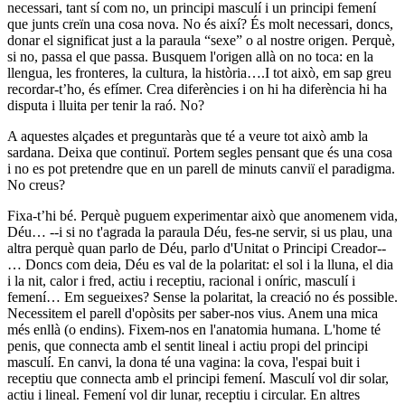
necessari, tant sí com no, un principi masculí i un principi femení
que junts creïn una cosa nova. No és així? És molt necessari, doncs,
donar el significat just a la paraula “sexe” o al nostre origen. Perquè,
si no, passa el que passa. Busquem l'origen allà on no toca: en la
llengua, les fronteres, la cultura, la història….I tot això, em sap greu
recordar-t’ho, és efímer. Crea diferències i on hi ha diferència hi ha
disputa i lluita per tenir la raó. No?
A aquestes alçades et preguntaràs que té a veure tot això amb la
sardana. Deixa que continuï. Portem segles pensant que és una cosa
i no es pot pretendre que en un parell de minuts canviï el paradigma.
No creus?
Fixa-t’hi bé. Perquè puguem experimentar això que anomenem vida,
Déu… --i si no t'agrada la paraula Déu, fes-ne servir, si us plau, una
altra perquè quan parlo de Déu, parlo d'Unitat o Principi Creador--
… Doncs com deia, Déu es val de la polaritat: el sol i la lluna, el dia
i la nit, calor i fred, actiu i receptiu, racional i oníric, masculí i
femení… Em segueixes? Sense la polaritat, la creació no és possible.
Necessitem el parell d'opòsits per saber-nos vius. Anem una mica
més enllà (o endins). Fixem-nos en l'anatomia humana. L'home té
penis, que connecta amb el sentit lineal i actiu propi del principi
masculí. En canvi, la dona té una vagina: la cova, l'espai buit i
receptiu que connecta amb el principi femení. Masculí vol dir solar,
actiu i lineal. Femení vol dir lunar, receptiu i circular. En altres