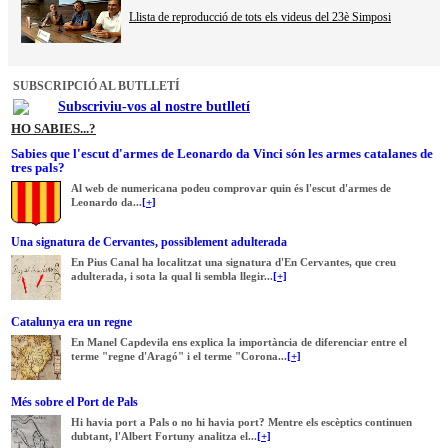
Llista de reproducció de tots els videus del 23è Simposi
SUBSCRIPCIÓ AL BUTLLETÍ
Subscriviu-vos al nostre butlletí
HO SABIES...?
Sabies que l'escut d'armes de Leonardo da Vinci són les armes catalanes de
tres pals?
Al web de numericana podeu comprovar quin és l'escut d'armes de
Leonardo da...
[+]
Una signatura de Cervantes, possiblement adulterada
En Pius Canal ha localitzat una signatura d'En Cervantes, que creu
adulterada, i sota la qual li sembla llegir...
[+]
Catalunya era un regne
En Manel Capdevila ens explica la importància de diferenciar entre el
terme "regne d'Aragó" i el terme "Corona...
[+]
Més sobre el Port de Pals
Hi havia port a Pals o no hi havia port? Mentre els escèptics continuen
dubtant, l'Albert Fortuny analitza el...
[+]