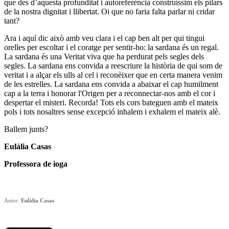
que des d’aquesta profunditat i autoreferència construíssim els pilars
de la nostra dignitat i llibertat. Oi que no faria falta parlar ni cridar
tant?
Ara i aquí dic això amb veu clara i el cap ben alt per qui tingui
orelles per escoltar i el coratge per sentir-ho: la sardana és un regal.
La sardana és una Veritat viva que ha perdurat pels segles dels
segles. La sardana ens convida a reescriure la història de qui som de
veritat i a alçar els ulls al cel i reconèixer que en certa manera venim
de les estrelles. La sardana ens convida a abaixar el cap humilment
cap a la terra i honorar l'Origen per a reconnectar-nos amb el cor i
despertar el misteri. Recorda! Tots els cors bateguen amb el mateix
pols i tots nosaltres sense excepció inhalem i exhalem el mateix alè.
Ballem junts?
Eulàlia Casas
Professora de ioga
Autor:
Eulàlia Casas