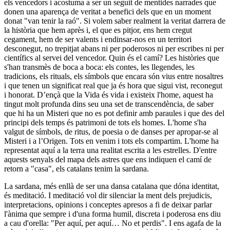
els vencedors i acostuma a ser un seguit de mentides narrades que
donen una aparença de veritat a benefici dels que en un moment
donat "van tenir la raó". Si volem saber realment la veritat darrera de
la història que hem après i, el que es pitjor, ens hem cregut
cegament, hem de ser valents i endinsar-nos en un territori
desconegut, no trepitjat abans ni per poderosos ni per escribes ni per
científics al servei del vencedor. Quin és el camí? Les històries que
s'han transmès de boca a boca: els contes, les llegendes, les
tradicions, els rituals, els símbols que encara són vius entre nosaltres
i que tenen un significat real que ja és hora que sigui vist, reconegut
i honorat. D’ençà que la Vida és vida i existeix l'home, aquest ha
tingut molt profunda dins seu una set de transcendència, de saber
que hi ha un Misteri que no es pot definir amb paraules i que des del
principi dels temps és patrimoni de tots els homes. L'home s'ha
valgut de símbols, de ritus, de poesia o de danses per apropar-se al
Misteri i a l’Origen. Tots en venim i tots els compartim. L'home ha
representat aquí a la terra una realitat escrita a les estrelles. D'entre
aquests senyals del mapa dels astres que ens indiquen el camí de
retorn a "casa", els catalans tenim la sardana.
La sardana, més enllà de ser una dansa catalana que dóna identitat,
és meditació. I meditació vol dir silenciar la ment dels prejudicis,
interpretacions, opinions i conceptes apresos a fi de deixar parlar
l'ànima que sempre i d'una forma humil, discreta i poderosa ens diu
a cau d'orella: "Per aquí, per aquí… No et perdis". I ens agafa de la