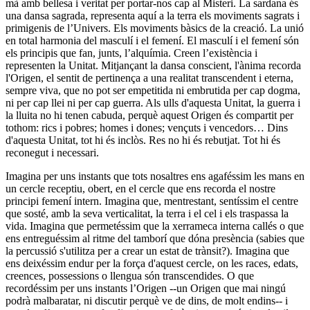
mà amb bellesa i veritat per portar-nos cap al Misteri. La sardana és
una dansa sagrada, representa aquí a la terra els moviments sagrats i
primigenis de l’Univers. Els moviments bàsics de la creació. La unió
en total harmonia del masculí i el femení. El masculí i el femení són
els principis que fan, junts, l’alquímia. Creen l’existència i
representen la Unitat. Mitjançant la dansa conscient, l'ànima recorda
l'Origen, el sentit de pertinença a una realitat transcendent i eterna,
sempre viva, que no pot ser empetitida ni embrutida per cap dogma,
ni per cap llei ni per cap guerra. Als ulls d'aquesta Unitat, la guerra i
la lluita no hi tenen cabuda, perquè aquest Origen és compartit per
tothom: rics i pobres; homes i dones; vençuts i vencedors… Dins
d'aquesta Unitat, tot hi és inclòs. Res no hi és rebutjat. Tot hi és
reconegut i necessari.
Imagina per uns instants que tots nosaltres ens agaféssim les mans en
un cercle receptiu, obert, en el cercle que ens recorda el nostre
principi femení intern. Imagina que, mentrestant, sentíssim el centre
que sosté, amb la seva verticalitat, la terra i el cel i els traspassa la
vida. Imagina que permetéssim que la xerrameca interna callés o que
ens entreguéssim al ritme del tamborí que dóna presència (sabies que
la percussió s'utilitza per a crear un estat de trànsit?). Imagina que
ens deixéssim endur per la força d'aquest cercle, on les races, edats,
creences, possessions o llengua són transcendides. O que
recordéssim per uns instants l’Origen --un Origen que mai ningú
podrà malbaratar, ni discutir perquè ve de dins, de molt endins-- i