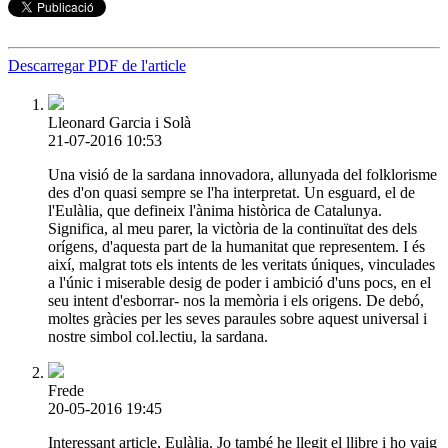
Descarregar PDF de l'article
Lleonard Garcia i Solà
21-07-2016 10:53
Una visió de la sardana innovadora, allunyada del folklorisme
des d'on quasi sempre se l'ha interpretat. Un esguard, el de
l'Eulàlia, que defineix l'ànima històrica de Catalunya.
Significa, al meu parer, la victòria de la continuïtat des dels
orígens, d'aquesta part de la humanitat que representem. I és
així, malgrat tots els intents de les veritats úniques, vinculades
a l'únic i miserable desig de poder i ambició d'uns pocs, en el
seu intent d'esborrar- nos la memòria i els origens. De debó,
moltes gràcies per les seves paraules sobre aquest universal i
nostre simbol col.lectiu, la sardana.
Frede
20-05-2016 19:45
Interessant article, Eulàlia. Jo també he llegit el llibre i ho vaig