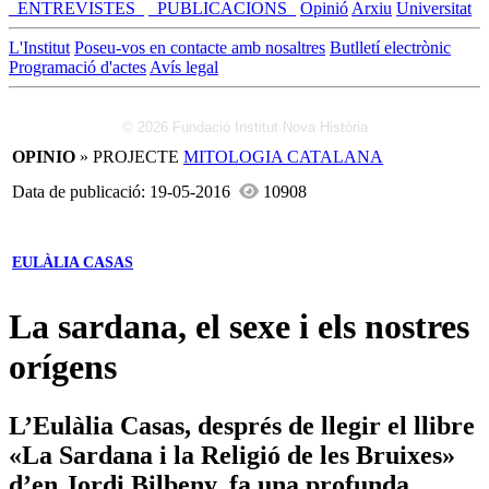
_ENTREVISTES_
_PUBLICACIONS_
Opinió
Arxiu
Universitat
L'Institut
Poseu-vos en contacte amb nosaltres
Butlletí electrònic
Programació d'actes
Avís legal
© 2026 Fundació Institut Nova Història
OPINIO
» PROJECTE
MITOLOGIA CATALANA
Data de publicació: 19-05-2016
10908
EULÀLIA CASAS
La sardana, el sexe i els nostres
orígens
L’Eulàlia Casas, després de llegir el llibre
«La Sardana i la Religió de les Bruixes»
d’en Jordi Bilbeny, fa una profunda