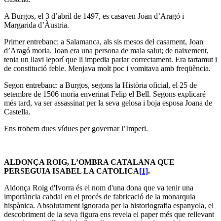
A Burgos, el 3 d’abril de 1497, es casaven Joan d’Aragó i
Margarida d’Àustria.
Primer entrebanc: a Salamanca, als sis mesos del casament, Joan
d’Aragó moria. Joan era una persona de mala salut; de naixement,
tenia un llavi leporí que li impedia parlar correctament. Era tartamut i
de constitució feble. Menjava molt poc i vomitava amb freqüència.
Segon entrebanc: a Burgos, segons la Història oficial, el 25 de
setembre de 1506 moria enverinat Felip el Bell. Segons explicaré
més tard, va ser assassinat per la seva gelosa i boja esposa Joana de
Castella.
Ens trobem dues vídues per governar l’Imperi.
ALDONÇA ROIG, L’OMBRA CATALANA QUE
PERSEGUIA ISABEL LA CATOLICA
[1]
.
Aldonça Roig d'Ivorra és el nom d'una dona que va tenir una
importància cabdal en el procés de fabricació de la monarquia
hispànica. Absolutament ignorada per la historiografia espanyola, el
descobriment de la seva figura ens revela el paper més que rellevant