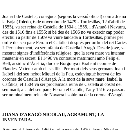
Joana I de Castella, coneguda (segons la versió oficial) com a Joana
la Boja (Toledo, 6 de novembre de 1479 - Tordesillas, 12 d'abril de
1555), va ser reina de Castella de 1504 a 1555, i d'Aragó i Navarra,
des de 1516 fins a 1555; si bé des de 1506 no va exercir cap poder
efectiu i a partir de 1509 va viure tancada a Tordesillas, primer per
ordre del seu pare Ferran el Catòlic i després per ordre del rei Caries
I. Per naixement, va ser infanta de Castella i Aragó. Des de jove, va
mostrar signes d’indiferència religiosa, que la seva mare va intentar
mantenir en secret. El 1496 va contraure matrimoni amb Felip el
Bell, arxiduc d’Àustria, duc de Borgonya i Brabant i comte de
Flandes. Va tenir amb ell sis fills. Per mort dels seus germans Joan i
Isabel i del seu nebot Miquel de la Pau, esdevingué hereva de les
corones de Castella i d'Aragó. A la mort de la seva mare, Isabel la
Catòlica, el 1504 va ser proclamada reina de Castella al costat del
seu marit; a la del seu pare, Ferran el Catòlic, l’any 1516 va passar a
ser nominalment reina de Navarra i sobirana de la corona d'Aragó.
JOANA D'ARAGÓ NICOLAU, AGRAMUNT, LA
INVENTADA.
Agramunt, hivern de 1469 o primavera de 1470. Joana Nicolau,