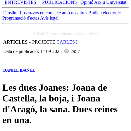
_ENTREVISTES_
_PUBLICACIONS_
Opinió
Arxiu
Universitat
L'Institut
Poseu-vos en contacte amb nosaltres
Butlletí electrònic
Programació d'actes
Avís legal
© 2026 Fundació Institut Nova Història
ARTICLES
» PROJECTE
CARLES I
Data de publicació: 14-09-2025
2957
DANIEL IBÁÑEZ
Les dues Joanes: Joana de
Castella, la boja, i Joana
d'Aragó, la sana. Dues reines
en una.