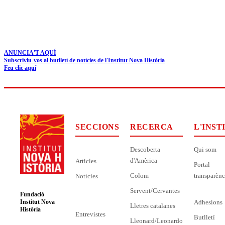
ANUNCIA'T AQUÍ
Subscriviu-vos al butlletí de notícies de l'Institut Nova Història
Feu clic aquí
SECCIONS
RECERCA
L'INST
Descoberta
Qui som
d'Amèrica
Articles
Portal
Colom
transparènc
Notícies
Servent/Cervantes
Fundació
Adhesions
Institut Nova
Lletres catalanes
Història
Entrevistes
Butlletí
Lleonard/Leonardo