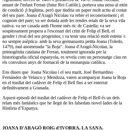
amant de l'infant Ferran (futur Rei Catòlic), portava una nena al món
de condició ¡l·legítima, però que tindria un paper molt actiu al costat
del seu pare. Joana d'Aragó Nicolau va rebre el reconeixement ¡ el
cognom del pare; va ser dotada amb les rendes reials de la seva vila
nativa; va ser casada amb l'home més ric de Castella; va ser
sospitosament propera a l'escenari del crim de Felip el Bell, el
gendre i rival del seu progenitor, i va tenir una relació molt estreta -i
no sempre asèptica- amb la seva germanastra petita Joana (Toledo,
1479), mal anomenada "la Boja". Joana d'Aragó-Nicolau, la
primogènita catalana de Ferran, totalment ignorada per la
historiografia oficial espanyola, es revela com un personatge clau en
els convulsos anys de formació de la monarquia catòlica.
Ens diuen que Joana Nicolau i el seu marit, José Bernardino
Fernández de Velasco y Mendoza, varen acompanyar Joana la Boja
en el trasllat del cadàver de Felip el Bell fins a ser enterrat
definitivament a Granada.
Aquest episodi del trasllat del cadàver de Felip el Bell és un dels
relats més fantàstics que he llegit de les falsedats novel·lades de la
Història d’Espanya.
JOANA D'ARAGÓ ROIG d’IVORRA, LA SANA.