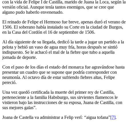
con la vida de Felipe I de Castilla, marido de Juana la Loca, según la
versión oficial. Aunque tenía tantos enemigos, que se cree que
alguno pudo haberlo envenenado.
El reinado de Felipe el Hermoso fue breve, apenas duró el verano de
1506. El soberano había instalado su Corte en la ciudad de Burgos,
en la Casa del Cordón el 16 de septiembre de 1506.
Al día siguiente de su llegada, dedicó la tarde a jugar un partido a la
pelota y bebió un vaso de agua muy fría, horas después se sintió
indispuesto. Se le achacó el mal de la fiebre que tubo a aquella
jornada de deporte.
Con el paso de los días el estado del monarca fue agravándose hasta
presentar un cuadro que se supone que podría corresponder con
neumonía. Al octavo día de estar sufriendo fiebres altas, Felipe
pereció.
Una vez quedó certificada la muerte del primer rey de Castilla,
perteneciente a la familia Habsburgo, sus sirvientes flamencos le
vistieron bajo las instrucciones de su esposa, Juana de Castilla, con
sus mejores galas”.
Joana de Castella va administrar a Felip verí:
“
aigua tofana”
[7]
.