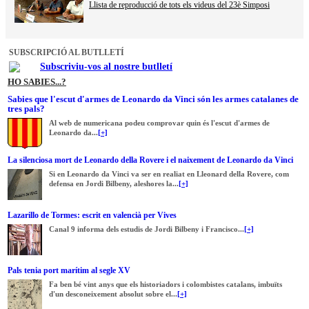
Llista de reproducció de tots els videus del 23è Simposi
SUBSCRIPCIÓ AL BUTLLETÍ
Subscriviu-vos al nostre butlletí
HO SABIES...?
Sabies que l'escut d'armes de Leonardo da Vinci són les armes catalanes de
tres pals?
Al web de numericana podeu comprovar quin és l'escut d'armes de
Leonardo da...
[+]
La silenciosa mort de Leonardo della Rovere i el naixement de Leonardo da Vinci
Si en Leonardo da Vinci va ser en realiat en Lleonard della Rovere, com
defensa en Jordi Bilbeny, aleshores la...
[+]
Lazarillo de Tormes: escrit en valencià per Vives
Canal 9 informa dels estudis de Jordi Bilbeny i Francisco...
[+]
Pals tenia port marítim al segle XV
Fa ben bé vint anys que els historiadors i colombistes catalans, imbuïts
d'un desconeixement absolut sobre el...
[+]