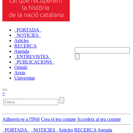
_PORTADA_
_NOTICIES_
Articles
RECERCA
Agenda
_ENTREVISTES_
_PUBLICACIONS_
Opinió
Arxiu
Universitat
×
Adhereix-te a l'INH
Crea el teu compte
Accedeix al teu compte
_PORTADA_
_NOTICIES_
Articles
RECERCA
Agenda