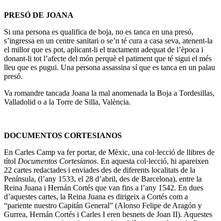
PRESÓ DE JOANA
Si una persona es qualifica de boja, no es tanca en una presó,
s’ingressa en un centre sanitari o se’n té cura a casa seva, atenent-la
el millor que es pot, aplicant-li el tractament adequat de l’època i
donant-li tot l’afecte del món perquè el patiment que té sigui el més
lleu que es pugui. Una persona assassina sí que es tanca en un palau
presó.
Va romandre tancada Joana la mal anomenada la Boja a Tordesillas,
Valladolid o a la Torre de Silla, València.
DOCUMENTOS CORTESIANOS
En Carles Camp va fer portar, de Mèxic, una col·lecció de llibres de
títol
Documentos Cortesianos
. En aquesta col·lecció, hi apareixen
22 cartes redactades i enviades des de diferents localitats de la
Península, (l’any 1533, el 28 d’abril, des de Barcelona), entre la
Reina Juana i Hernán Cortés que van fins a l’any 1542. En dues
d’aquestes cartes, la Reina Juana es dirigeix a Cortés com a
“pariente nuestro Capitán General” (Alonso Felipe de Aragón y
Gurrea, Hernán Cortés i Carles I eren besnets de Joan II). Aquestes