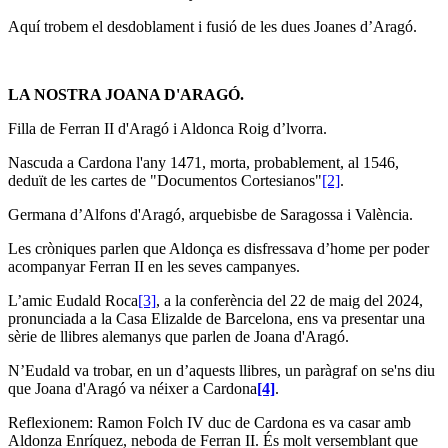
Aquí trobem el desdoblament i fusió de les dues Joanes d’Aragó.
LA NOSTRA JOANA D'ARAGÓ.
Filla de Ferran II d'Aragó i Aldonca Roig d’lvorra.
Nascuda a Cardona l'any 1471, morta, probablement, al 1546,
deduït de les cartes de "Documentos Cortesianos"
[2]
.
Germana d’Alfons d'Aragó, arquebisbe de Saragossa i València.
Les cròniques parlen que Aldonça es disfressava d’home per poder
acompanyar Ferran II en les seves campanyes.
L’amic Eudald Roca
[3]
, a la conferència del 22 de maig del 2024,
pronunciada a la Casa Elizalde de Barcelona, ens va presentar una
sèrie de llibres alemanys que parlen de Joana d'Aragó.
N’Eudald va trobar, en un d’aquests llibres, un paràgraf on se'ns diu
que Joana d'Aragó va néixer a Cardona
[4]
.
Reflexionem: Ramon Folch IV duc de Cardona es va casar amb
Aldonza Enríquez, neboda de Ferran II. És molt versemblant que