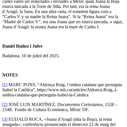
cartes varen ser redactades i enviades a Mèxic quan Joana la Boja
estava tancada a la Torre de Silla. Per tant, era la reina Joana
d’Aragó, la Sana. En una altra carta, el remetent figura com a
”Carlos V y su madre la Reina Juana”.
Si la “Reina Juana” era la
“Madre de Carlos V”, era una Joana que no estava tancada, o sigui,
Joana d’Aragó: la nostra Joana era la mare de Carles I.
Daniel Ibáñez i Julve
Badalona, 10 de juliol del 2025.
NOTES
[1]
MARC PONS, “Aldonça Roig, l’ombra catalana que perseguia
Isabel la Catòlica”, https://www.inh.cat/articles/Aldonca-Roig,-l-
ombra-catalana-que-perseguia-Isabel-la-Catolica
[2]
JOSÉ LUIS MARTÍNEZ,
Documentos Cortesianos, 1528 –
1548
; Fondo de Cultura Económica, Mèxic DF.
[3]
EUDALD ROCA,
«Joana d'Aragó (dita la Boja), la reina
amagada»; conferència pronunciada el dimecres 22 de maig del