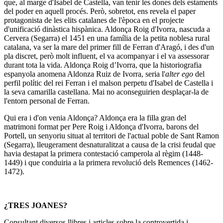
que, al marge d'Isabel de Castella, van tenir les dones dels estaments
del poder en aquell procés. Però, sobretot, ens revela el paper
protagonista de les elits catalanes de l'època en el projecte
d'unificació dinàstica hispànica. Aldonça Roig d'Ivorra, nascuda a
Cervera (Segarra) el 1451 en una família de la petita noblesa rural
catalana, va ser la mare del primer fill de Ferran d'Aragó, i des d'un
pla discret, però molt influent, el va acompanyar i el va assessorar
durant tota la vida. Aldonça Roig d’Ivorra, que la historiografia
espanyola anomena Aldonza Ruiz de Ivorra, seria l'
alter ego
del
perfil polític del rei Ferran i el malson perpetu d'Isabel de Castella i
la seva camarilla castellana. Mai no aconseguirien desplaçar-la de
l'entorn personal de Ferran.
Qui era i d'on venia Aldonça? Aldonça era la filla gran del
matrimoni format per Pere Roig i Aldonça d'Ivorra, barons del
Portell, un senyoriu situat al territori de l'actual poble de Sant Ramon
(Segarra), lleugerament desnaturalitzat a causa de la crisi feudal que
havia destapat la primera contestació camperola al règim (1448-
1449) i que conduiria a la primera revolució dels Remences (1462-
1472).
¿TRES JOANES?
Consultant diversos llibres i articles sobre la controvertida i