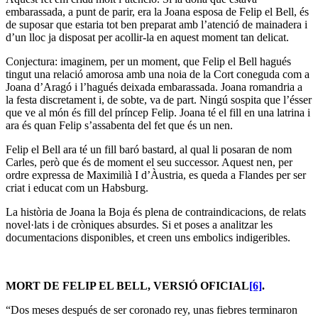
embarassada, a punt de parir, era la Joana esposa de Felip el Bell, és
de suposar que estaria tot ben preparat amb l’atenció de mainadera i
d’un lloc ja disposat per acollir-la en aquest moment tan delicat.
Conjectura: imaginem, per un moment, que Felip el Bell hagués
tingut una relació amorosa amb una noia de la Cort coneguda com a
Joana d’Aragó i l’hagués deixada embarassada. Joana romandria a
la festa discretament i, de sobte, va de part. Ningú sospita que l’ésser
que ve al món és fill del príncep Felip. Joana té el fill en una latrina i
ara és quan Felip s’assabenta del fet que és un nen.
Felip el Bell ara té un fill baró bastard, al qual li posaran de nom
Carles, però que és de moment el seu successor. Aquest nen, per
ordre expressa de Maximilià I d’Àustria, es queda a Flandes per ser
criat i educat com un Habsburg.
La història de Joana la Boja és plena de contraindicacions, de relats
novel·lats i de cròniques absurdes. Si et poses a analitzar les
documentacions disponibles, et creen uns embolics indigeribles.
MORT DE FELIP EL BELL, VERSIÓ OFICIAL
[6]
.
“Dos meses después de ser coronado rey, unas fiebres terminaron