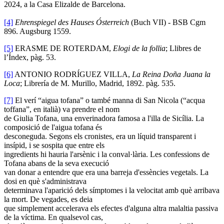
2024, a la Casa Elizalde de Barcelona.
[4]
Ehrenspiegel des Hauses Ósterreich
(Buch VII) - BSB Cgm
896. Augsburg 1559.
[5]
ERASME DE ROTERDAM,
Elogi de la follia
; Llibres de
l’Índex, pàg. 53.
[6]
ANTONIO RODRÍGUEZ VILLA,
La Reina Doña Juana la
Loca
; Librería de M. Murillo, Madrid, 1892. pàg. 535.
[7]
El verí “aigua tofana” o també manna di San Nicola (“acqua
toffana”, en italià) va prendre el nom
de Giulia Tofana, una enverinadora famosa a l'illa de Sicília. La
composició de l'aigua tofana és
desconeguda. Segons els cronistes, era un líquid transparent i
insípid, i se sospita que entre els
ingredients hi hauria l'arsènic i la conval·lària. Les confessions de
Tofana abans de la seva execució
van donar a entendre que era una barreja d'essències vegetals. La
dosi en què s'administrava
determinava l'aparició dels símptomes i la velocitat amb què arribava
la mort. De vegades, es deia
que simplement accelerava els efectes d'alguna altra malaltia passiva
de la víctima. En qualsevol cas,