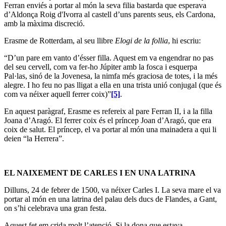
Ferran enviés a portar al món la seva filia bastarda que esperava
d’Aldonça Roig d'Ivorra al castell d’uns parents seus, els Cardona,
amb la màxima discreció.
Erasme de Rotterdam, al seu llibre
Elogi de la follia
, hi escriu:
“D’un pare em vanto d’ésser filla. Aquest em va engendrar no pas
del seu cervell, com va fer-ho Júpiter amb la fosca i esquerpa
Pal·las, sinó de la Jovenesa, la nimfa més graciosa de totes, i la més
alegre. I ho feu no pas lligat a ella en una trista unió conjugal (que és
com va néixer aquell ferrer coix)”
[5]
.
En aquest paràgraf, Erasme es refereix al pare Ferran II, i a la filla
Joana d’Aragó. El ferrer coix és el príncep Joan d’Aragó, que era
coix de salut. El príncep, el va portar al món una mainadera a qui li
deien “la Herrera”.
EL NAIXEMENT DE CARLES I EN UNA LATRINA
Dilluns, 24 de febrer de 1500, va néixer Carles I. La seva mare el va
portar al món en una latrina del palau dels ducs de Flandes, a Gant,
on s’hi celebrava una gran festa.
Aquest fet em crida molt l’atenció. Si la dona que estava