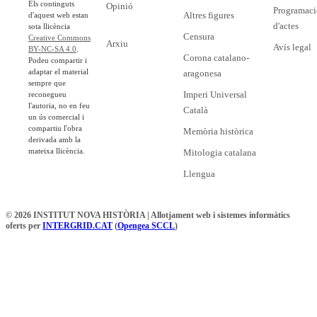
Els continguts
Opinió
Programaci
Altres figures
d'aquest web estan
d'actes
sota llicència
Censura
Creative Commons
Arxiu
Avís legal
BY-NC-SA 4.0
.
Corona catalano-
Podeu compartir i
adaptar el material
aragonesa
sempre que
Imperi Universal
reconegueu
l'autoria, no en feu
Català
un ús comercial i
compartiu l'obra
Memòria històrica
derivada amb la
mateixa llicència.
Mitologia catalana
Llengua
© 2026 INSTITUT NOVA HISTÒRIA | Allotjament web i sistemes informàtics
oferts per
INTERGRID.CAT
(
Opengea SCCL
)