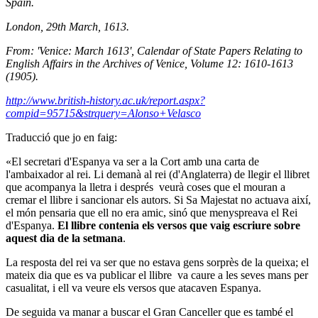
Spain.
London, 29th March, 1613.
From: 'Venice: March 1613', Calendar of State Papers Relating to
English Affairs in the Archives of Venice, Volume 12: 1610-1613
(1905).
http://www.british-history.ac.uk/report.aspx?
compid=95715&strquery=Alonso+Velasco
Traducció que jo en faig:
«El secretari d'Espanya va ser a la Cort amb una carta de
l'ambaixador al rei. Li demanà al rei (d'Anglaterra) de llegir el llibret
que acompanya la lletra i després veurà coses que el mouran a
cremar el llibre i sancionar els autors. Si Sa Majestat no actuava així,
el món pensaria que ell no era amic, sinó que menyspreava el Rei
d'Espanya.
El
llibre contenia els versos que vaig escriure sobre
aquest dia de la setmana
.
La resposta del rei va ser que no estava gens sorprès de la queixa; el
mateix dia que es va publicar el llibre va caure a les seves mans per
casualitat, i ell va veure els versos que atacaven Espanya.
De seguida va manar a buscar el Gran Canceller que es també el