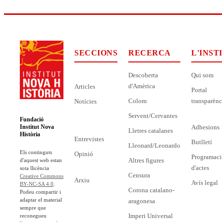
SECCIONS
RECERCA
L'INST
Descoberta
Qui som
d'Amèrica
Articles
Portal
Colom
transparènc
Notícies
Servent/Cervantes
Fundació
Adhesions
Institut Nova
Lletres catalanes
Història
Entrevistes
Butlletí
Lleonard/Leonardo
Els continguts
Opinió
Programaci
Altres figures
d'aquest web estan
d'actes
sota llicència
Censura
Creative Commons
Arxiu
Avís legal
BY-NC-SA 4.0
.
Corona catalano-
Podeu compartir i
adaptar el material
aragonesa
sempre que
Imperi Universal
reconegueu