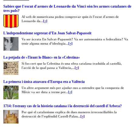
Sabies que l'escut d'armes de Leonardo da Vinci són les armes catalanes de
tres pals?
Al web de numericana podeu comprovar quin és l'escut d'armes de
Leonardo da...
[+]
L'independentisme segrestat d’En Joan Salvat-Papasseit
Va ser àcrata En Salvat-Papasseit? Va ser autonomista o federalista? Va
tenir alguna mena d’ideologia...
[+]
La petjada de «Tirant lo Blanc» en la «Celestina»
Si fos cert que la Celestina és una obra catalana traduïda al castellà,
l'acció de la qual passa a València,...
[+]
La primera i única atzavara d'Europa era a València
Un altre argument més per ajudar-nos a entendre que la conquesta de
Mèxic va ser duta a terme per...
[+]
1714: l'estrany cas de la història catalana i la destrucció del castell d'Arbeca?
Per què el catalanisme explica de dues maneres irreconciliables la
destrucció de l’esplèndid Castell-Palau...
[+]