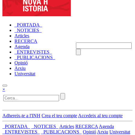
_PORTADA_
_NOTICIES_
Articles
RECERCA
Agenda
_ENTREVISTES_
_PUBLICACIONS_
Opinió
Arxiu
Universitat
×
Adhereix-te a l'INH
Crea el teu compte
Accedeix al teu compte
_PORTADA_
_NOTICIES_
Articles
RECERCA
Agenda
_ENTREVISTES_
_PUBLICACIONS_
Opinió
Arxiu
Universitat