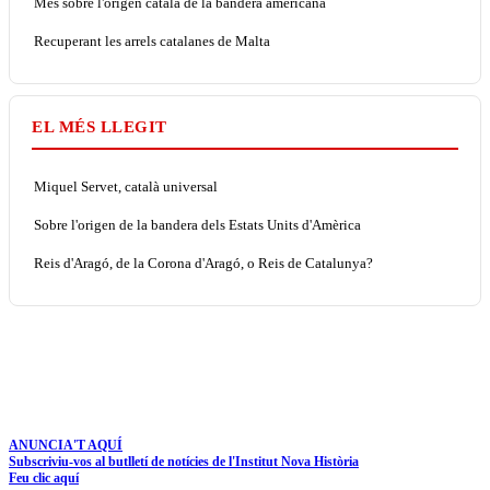
Més sobre l'origen català de la bandera americana
Recuperant les arrels catalanes de Malta
EL MÉS LLEGIT
Miquel Servet, català universal
Sobre l'origen de la bandera dels Estats Units d'Amèrica
Reis d'Aragó, de la Corona d'Aragó, o Reis de Catalunya?
ANUNCIA'T AQUÍ
Subscriviu-vos al butlletí de notícies de l'Institut Nova Història
Feu clic aquí