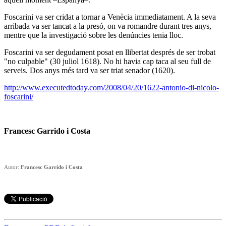
Foscarini va ser cridat a tornar a Venècia immediatament. A la seva
arribada va ser tancat a la presó, on va romandre durant tres anys,
mentre que la investigació sobre les denúncies tenia lloc.
Foscarini va ser degudament posat en llibertat després de ser trobat
"no culpable" (30 juliol 1618). No hi havia cap taca al seu full de
serveis. Dos anys més tard va ser triat senador (1620).
http://www.executedtoday.com/2008/04/20/1622-antonio-di-nicolo-
foscarini/
Francesc Garrido i Costa
Autor:
Francesc Garrido i Costa