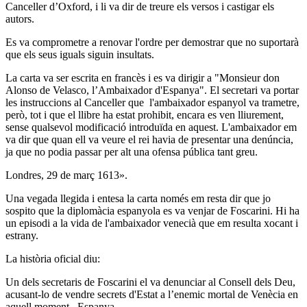
Canceller d’Oxford, i li va dir de treure els versos i castigar els
autors.
Es va comprometre a renovar l'ordre per demostrar que no suportarà
que els seus iguals siguin insultats.
La carta va ser escrita en francès i es va dirigir a "Monsieur don
Alonso de Velasco, l’Ambaixador d'Espanya". El secretari va portar
les instruccions al Canceller que l'ambaixador espanyol va trametre,
però, tot i que el llibre ha estat prohibit, encara es ven lliurement,
sense qualsevol modificació introduïda en aquest. L'ambaixador em
va dir que quan ell va veure el rei havia de presentar una denúncia,
ja que no podia passar per alt una ofensa pública tant greu.
Londres, 29 de març 1613».
Una vegada llegida i entesa la carta només em resta dir que jo
sospito que la diplomàcia espanyola es va venjar de Foscarini. Hi ha
un episodi a la vida de l'ambaixador venecià que em resulta xocant i
estrany.
La història oficial diu:
Un dels secretaris de Foscarini el va denunciar al Consell dels Deu,
acusant-lo de vendre secrets d'Estat a l’enemic mortal de Venècia en
aquell moment –Espanya–.