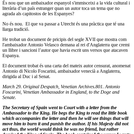
És nou que un ambaixador espanyol s'immisceixi a la vida cultural i
literària d’un país estranger quan un autor toca un tema que no
agrada als capitostos de les Espanyes?
No és nou. El que va passar a Utrecht és una pràctica que té una
llarga tradició.
He trobat un document de pricipis del segle XVII que mostra com
l'ambaixador Antonio Velasco demana al rei d'Anglaterra que cremi
un llibre i sancioni l’autor que havia escrit uns versos que atacaven
Espanya.
El document trobat és una carta del mateix autor censurat, anomenat
Antonio di Nicolo Foscarini, ambaixador venecià a Anglaterra,
dirigida al Duc i al Senat.
March 29. Original Despatch, Venetian Archives.801. Antonio
Foscarini, Venetian Ambassador in England, to the Doge and
Senate.
The Secretary of Spain went to Court with a letter from the
Ambassador to the King. He begs the King to read the little book
which accompanies the letter and then he will see things that will
move him to burn it and punish the author. If his Majesty did not
act thus, the world would think he was no friend, but rather