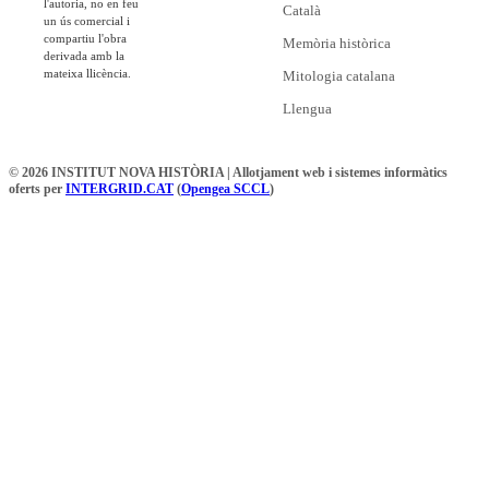
l'autoria, no en feu
Català
un ús comercial i
compartiu l'obra
Memòria històrica
derivada amb la
mateixa llicència.
Mitologia catalana
Llengua
© 2026 INSTITUT NOVA HISTÒRIA | Allotjament web i sistemes informàtics
oferts per
INTERGRID.CAT
(
Opengea SCCL
)