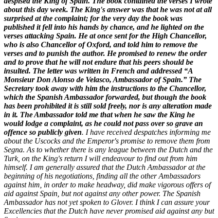
despised the King of Spain. The book contained the verses I wrote
about this day week. The King's answer was that he was not at all
surprised at the complaint; for the very day the book was
published it fell into his hands by chance, and he lighted on the
verses attacking Spain. He at once sent for the High Chancellor,
who is also Chancellor of Oxford, and told him to remove the
verses and to punish the author. He promised to renew the order
and to prove that he will not endure that his peers should be
insulted. The letter was written in French and addressed “A
Monsieur Don Alonso de Velasco, Ambassador of Spain.” The
Secretary took away with him the instructions to the Chancellor,
which the Spanish Ambassador forwarded, but though the book
has been prohibited it is still sold freely, nor is any alteration made
in it. The Ambassador told me that when he saw the King he
would lodge a complaint, as he could not pass over so grave an
offence so publicly given
. I have received despatches informing me
about the Uscocks and the Emperor's promise to remove them from
Segna. As to whether there is any league between the Dutch and the
Turk, on the King's return I will endeavour to find out from him
himself. I am generally assured that the Dutch Ambassador at the
beginning of his negotiations, finding all the other Ambassadors
against him, in order to make headway, did make vigorous offers of
aid against Spain, but not against any other power. The Spanish
Ambassador has not yet spoken to Glover. I think I can assure your
Excellencies that the Dutch have never promised aid against any but