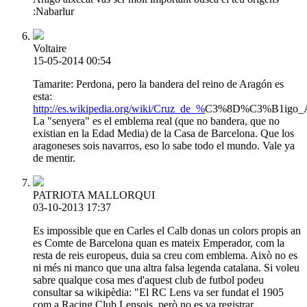
:Nabarlur
Voltaire
15-05-2014 00:54
Tamarite: Perdona, pero la bandera del reino de Aragón es
esta:
http://es.wikipedia.org/wiki/Cruz_de_%
C3%8D%C3%B1igo_Ar
La "senyera" es el emblema real (que no bandera, que no
existian en la Edad Media) de la Casa de Barcelona. Que los
aragoneses sois navarros, eso lo sabe todo el mundo. Vale ya
de mentir.
PATRIOTA MALLORQUI
03-10-2013 17:37
Es impossible que en Carles el Calb donas un colors propis an
es Comte de Barcelona quan es mateix Emperador, com la
resta de reis europeus, duia sa creu com emblema. Això no es
ni més ni manco que una altra falsa legenda catalana. Si voleu
sabre qualque cosa mes d'aquest club de futbol podeu
consultar sa wikipèdia: "El RC Lens va ser fundat el 1905
com a Racing Club Lensois, però no es va registrar