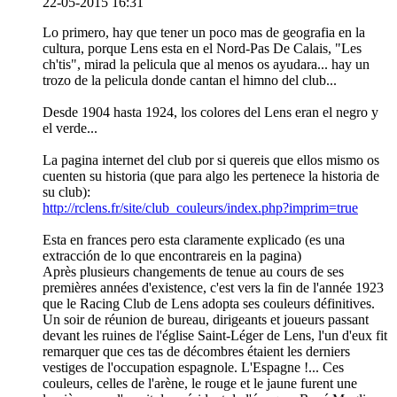
22-05-2015 16:31
Lo primero, hay que tener un poco mas de geografia en la
cultura, porque Lens esta en el Nord-Pas De Calais, "Les
ch'tis", mirad la pelicula que al menos os ayudara... hay un
trozo de la pelicula donde cantan el himno del club...
Desde 1904 hasta 1924, los colores del Lens eran el negro y
el verde...
La pagina internet del club por si quereis que ellos mismo os
cuenten su historia (que para algo les pertenece la historia de
su club):
http://rclens.fr/site/club_couleurs/index.php?imprim=true
Esta en frances pero esta claramente explicado (es una
extracción de lo que encontrareis en la pagina)
Après plusieurs changements de tenue au cours de ses
premières années d'existence, c'est vers la fin de l'année 1923
que le Racing Club de Lens adopta ses couleurs définitives.
Un soir de réunion de bureau, dirigeants et joueurs passant
devant les ruines de l'église Saint-Léger de Lens, l'un d'eux fit
remarquer que ces tas de décombres étaient les derniers
vestiges de l'occupation espagnole. L'Espagne !... Ces
couleurs, celles de l'arène, le rouge et le jaune furent une