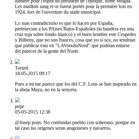
lumière pour l'esprit du président de l'époque, René Moglia.
Les maillots sang et or furent portés pour la première fois en
1924, lors de l'ouverture du stade municipal.
Lo mas contradictorio es que lo hacen por España,
pertenecian a los PAises Bajos Españoles (la bandera era una
cruz roja sobre fondo blanco) y el buen hombre este Cespedes
y Bilbeny, que no son frances, cosa que yo si soy, no tendrian
que publicar esto en "LAVoixduNord" que podrian entarse
del parecer de la gente del Norte.
Tururú
18-05-2015 09:17
Pues a mi me parece que los del C.F. Lens se han inspirado en
la abeja Maya, no en la senyera.
pepe
05-05-2015 12:38
@Josep pons. No confundas pueblo con soberano, porque en
tal caso tus origenes seran aragoneses y navarros.