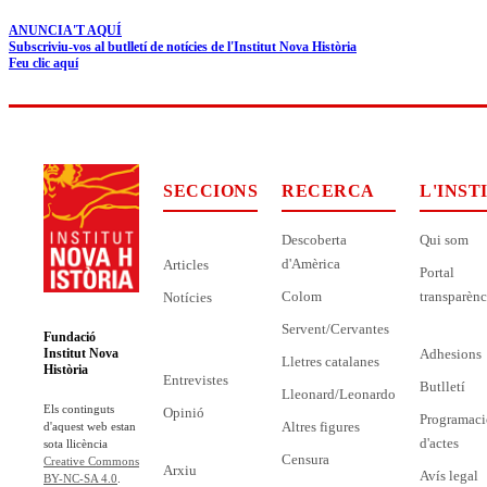
ANUNCIA'T AQUÍ
Subscriviu-vos al butlletí de notícies de l'Institut Nova Història
Feu clic aquí
SECCIONS
RECERCA
L'INST
Descoberta
Qui som
d'Amèrica
Articles
Portal
Colom
transparènc
Notícies
Servent/Cervantes
Fundació
Adhesions
Institut Nova
Lletres catalanes
Història
Entrevistes
Butlletí
Lleonard/Leonardo
Els continguts
Opinió
Programaci
Altres figures
d'aquest web estan
d'actes
sota llicència
Censura
Creative Commons
Arxiu
Avís legal
BY-NC-SA 4.0
.