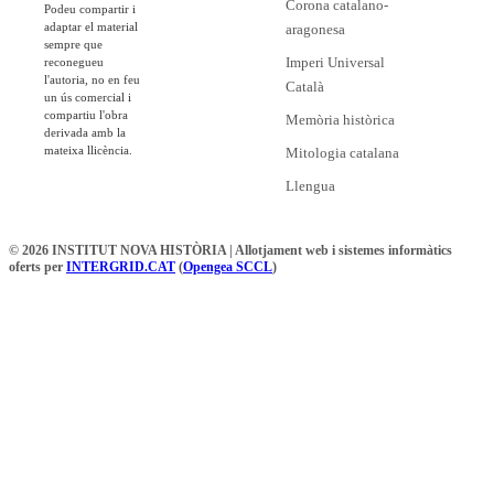
Corona catalano-
Podeu compartir i
adaptar el material
aragonesa
sempre que
Imperi Universal
reconegueu
l'autoria, no en feu
Català
un ús comercial i
compartiu l'obra
Memòria històrica
derivada amb la
mateixa llicència.
Mitologia catalana
Llengua
© 2026 INSTITUT NOVA HISTÒRIA | Allotjament web i sistemes informàtics
oferts per
INTERGRID.CAT
(
Opengea SCCL
)