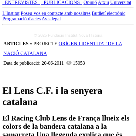
_ENTREVISTES_
_PUBLICACIONS_
Opinió
Arxiu
Universitat
L'Institut
Poseu-vos en contacte amb nosaltres
Butlletí electrònic
Programació d'actes
Avís legal
© 2026 Fundació Institut Nova Història
ARTICLES
» PROJECTE
ORÍGEN I IDENTITAT DE LA
NACIÓ CATALANA
Data de publicació: 20-06-2011
15053
El Lens C.F. i la senyera
catalana
El Racing Club Lens de França llueix els
colors de la bandera catalana a la
samarreta.Una llegenda explica que és