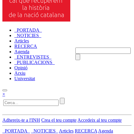
_PORTADA_
_NOTICIES_
Articles
RECERCA
Agenda
_ENTREVISTES_
_PUBLICACIONS_
Opinió
Arxiu
Universitat
×
Adhereix-te a l'INH
Crea el teu compte
Accedeix al teu compte
_PORTADA_
_NOTICIES_
Articles
RECERCA
Agenda