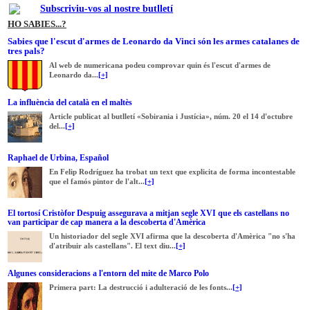
Subscriviu-vos al nostre butlletí
HO SABIES...?
Sabies que l'escut d'armes de Leonardo da Vinci són les armes catalanes de
tres pals?
Al web de numericana podeu comprovar quin és l'escut d'armes de
Leonardo da...
[+]
La influència del català en el maltès
Article publicat al butlletí «Sobirania i Justícia», núm. 20 el 14 d'octubre
del...
[+]
Raphael de Urbina, Español
En Felip Rodríguez ha trobat un text que explicita de forma incontestable
que el famós pintor de l'alt...
[+]
El tortosí Cristòfor Despuig assegurava a mitjan segle XVI que els castellans no
van participar de cap manera a la descoberta d'Amèrica
Un historiador del segle XVI afirma que la descoberta d'Amèrica "no s'ha
d'atribuir als castellans". El text diu...
[+]
Algunes consideracions a l'entorn del mite de Marco Polo
Primera part: La destrucció i adulteració de les fonts...
[+]