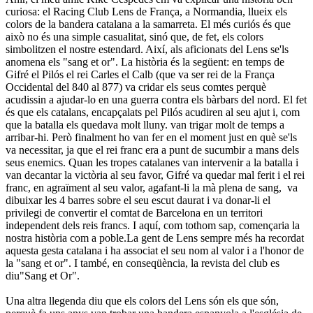
curiosa: el Racing Club Lens de França, a Normandia, llueix els
colors de la bandera catalana a la samarreta. El més curiós és que
això no és una simple casualitat, sinó que, de fet, els colors
simbolitzen el nostre estendard. Així, als aficionats del Lens se'ls
anomena els "sang et or". La història és la següent: en temps de
Gifré el Pilós el rei Carles el Calb (que va ser rei de la França
Occidental del 840 al 877) va cridar els seus comtes perquè
acudissin a ajudar-lo en una guerra contra els bàrbars del nord. El fet
és que els catalans, encapçalats pel Pilós acudiren al seu ajut i, com
que la batalla els quedava molt lluny. van trigar molt de temps a
arribar-hi. Però finalment ho van fer en el moment just en què se'ls
va necessitar, ja que el rei franc era a punt de sucumbir a mans dels
seus enemics. Quan les tropes catalanes van intervenir a la batalla i
van decantar la victòria al seu favor, Gifré va quedar mal ferit i el rei
franc, en agraïment al seu valor, agafant-li la mà plena de sang, va
dibuixar les 4 barres sobre el seu escut daurat i va donar-li el
privilegi de convertir el comtat de Barcelona en un territori
independent dels reis francs. I aquí, com tothom sap, començaria la
nostra història com a poble.La gent de Lens sempre més ha recordat
aquesta gesta catalana i ha associat el seu nom al valor i a l'honor de
la "sang et or". I també, en conseqüència, la revista del club es
diu"Sang et Or".
Una altra llegenda diu que els colors del Lens són els que són,