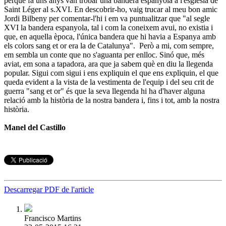
perquè fa uns anys van trobar una bandera espanyola a l'església de
Saint Léger al s.XVI. En descobrir-ho, vaig trucar al meu bon amic
Jordi Bilbeny per comentar-l'hi i em va puntualitzar que "al segle
XVI la bandera espanyola, tal i com la coneixem avui, no existia i
que, en aquella època, l'única bandera que hi havia a Espanya amb
els colors sang et or era la de Catalunya". Però a mi, com sempre,
em sembla un conte que no s'aguanta per enlloc. Sinó que, més
aviat, em sona a tapadora, ara que ja sabem què en diu la llegenda
popular. Sigui com sigui i ens expliquin el que ens expliquin, el que
queda evident a la vista de la vestimenta de l'equip i del seu crit de
guerra "sang et or" és que la seva llegenda hi ha d'haver alguna
relació amb la història de la nostra bandera i, fins i tot, amb la nostra
història.
Manel del Castillo
Descarregar PDF de l'article
Francisco Martins