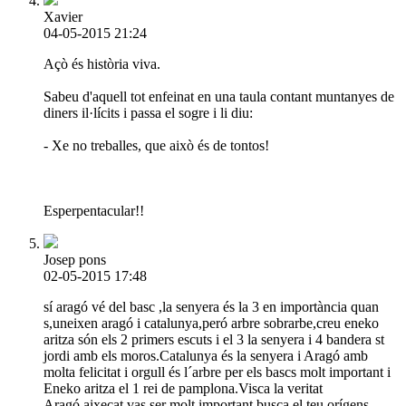
Xavier
04-05-2015 21:24
Açò és història viva.
Sabeu d'aquell tot enfeinat en una taula contant muntanyes de
diners il·lícits i passa el sogre i li diu:
- Xe no treballes, que això és de tontos!
Esperpentacular!!
Josep pons
02-05-2015 17:48
sí aragó vé del basc ,la senyera és la 3 en importància quan
s,uneixen aragó i catalunya,peró arbre sobrarbe,creu eneko
aritza són els 2 primers escuts i el 3 la senyera i 4 bandera st
jordi amb els moros.Catalunya és la senyera i Aragó amb
molta felicitat i orgull és l´arbre per els bascs molt important i
Eneko aritza el 1 rei de pamplona.Visca la veritat
Aragó aixecat vas ser molt important busca el teu orígens