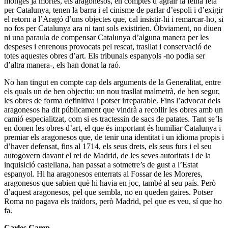
monges ja mortes, els aragonesos, en comptes d’agrair la feina feta
per Catalunya, tenen la barra i el cinisme de parlar d’espoli i d’exigir
el retorn a l’Aragó d’uns objectes que, cal insistir-hi i remarcar-ho, si
no fos per Catalunya ara ni tant sols existirien. Òbviament, no diuen
ni una paraula de compensar Catalunya d’alguna manera per les
despeses i enrenous provocats pel rescat, trasllat i conservació de
totes aquestes obres d’art. Els tribunals espanyols -no podia ser
d’altra manera-, els han donat la raó.
No han tingut en compte cap dels arguments de la Generalitat, entre
els quals un de ben objectiu: un nou trasllat malmetrà, de ben segur,
les obres de forma definitiva i potser irreparable. Fins l’advocat dels
aragonesos ha dit públicament que vindrà a recollir les obres amb un
camió especialitzat, com si es tractessin de sacs de patates. Tant se’ls
en donen les obres d’art, el que és important és humiliar Catalunya i
premiar els aragonesos que, de tenir una identitat i un idioma propis i
d’haver defensat, fins al 1714, els seus drets, els seus furs i el seu
autogovern davant el rei de Madrid, de les seves autoritats i de la
inquisició castellana, han passat a sotmetre’s de gust a l’Estat
espanyol. Hi ha aragonesos enterrats al Fossar de les Moreres,
aragonesos que sabien què hi havia en joc, també al seu país. Però
d’aquest aragonesos, pel que sembla, no en queden gaires. Potser
Roma no pagava els traïdors, però Madrid, pel que es veu, sí que ho
fa.
Carles Camp