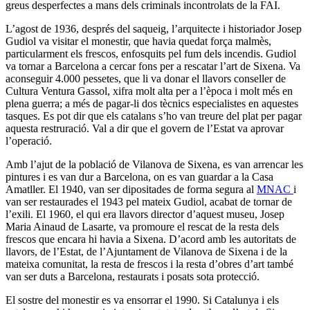
greus desperfectes a mans dels criminals incontrolats de la FAI.
L’agost de 1936, després del saqueig, l’arquitecte i historiador Josep
Gudiol va visitar el monestir, que havia quedat força malmès,
particularment els frescos, enfosquits pel fum dels incendis. Gudiol
va tornar a Barcelona a cercar fons per a rescatar l’art de Sixena. Va
aconseguir 4.000 pessetes, que li va donar el llavors conseller de
Cultura Ventura Gassol, xifra molt alta per a l’època i molt més en
plena guerra; a més de pagar-li dos tècnics especialistes en aquestes
tasques. Es pot dir que els catalans s’ho van treure del plat per pagar
aquesta restruració. Val a dir que el govern de l’Estat va aprovar
l’operació.
Amb l’ajut de la població de Vilanova de Sixena, es van arrencar les
pintures i es van dur a Barcelona, on es van guardar a la Casa
Amatller. El 1940, van ser dipositades de forma segura al
MNAC
i
van ser restaurades el 1943 pel mateix Gudiol, acabat de tornar de
l’exili. El 1960, el qui era llavors director d’aquest museu, Josep
Maria Ainaud de Lasarte, va promoure el rescat de la resta dels
frescos que encara hi havia a Sixena. D’acord amb les autoritats de
llavors, de l’Estat, de l’Ajuntament de Vilanova de Sixena i de la
mateixa comunitat, la resta de frescos i la resta d’obres d’art també
van ser duts a Barcelona, restaurats i posats sota protecció.
El sostre del monestir es va ensorrar el 1990. Si Catalunya i els