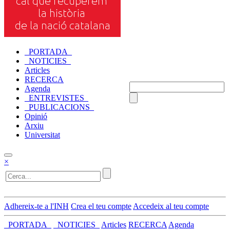
_PORTADA_
_NOTICIES_
Articles
RECERCA
Agenda
_ENTREVISTES_
_PUBLICACIONS_
Opinió
Arxiu
Universitat
×
Adhereix-te a l'INH
Crea el teu compte
Accedeix al teu compte
_PORTADA_
_NOTICIES_
Articles
RECERCA
Agenda