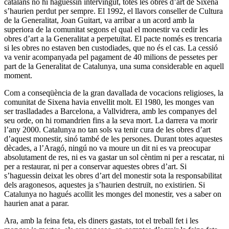
catalans no hi haguessin intervingut, totes les obres d’art de Sixena
s’haurien perdut per sempre. El 1992, el llavors conseller de Cultura
de la Generalitat, Joan Guitart, va arribar a un acord amb la
superiora de la comunitat segons el qual el monestir va cedir les
obres d’art a la Generalitat a perpetuïtat. El pacte només es trencaria
si les obres no estaven ben custodiades, que no és el cas. La cessió
va venir acompanyada pel pagament de 40 milions de pessetes per
part de la Generalitat de Catalunya, una suma considerable en aquell
moment.
Com a conseqüència de la gran davallada de vocacions religioses, la
comunitat de Sixena havia envellit molt. El 1980, les monges van
ser traslladades a Barcelona, a Vallvidrera, amb les companyes del
seu orde, on hi romandrien fins a la seva mort. La darrera va morir
l’any 2000. Catalunya no tan sols va tenir cura de les obres d’art
d’aquest monestir, sinó també de les persones. Durant totes aquestes
dècades, a l’Aragó, ningú no va moure un dit ni es va preocupar
absolutament de res, ni es va gastar un sol cèntim ni per a rescatar, ni
per a restaurar, ni per a conservar aquestes obres d’art. Si
s’haguessin deixat les obres d’art del monestir sota la responsabilitat
dels aragonesos, aquestes ja s’haurien destruït, no existirien. Si
Catalunya no hagués acollit les monges del monestir, ves a saber on
haurien anat a parar.
Ara, amb la feina feta, els diners gastats, tot el treball fet i les