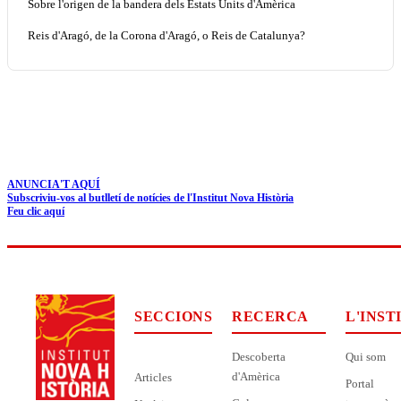
Sobre l'origen de la bandera dels Estats Units d'Amèrica
Reis d'Aragó, de la Corona d'Aragó, o Reis de Catalunya?
ANUNCIA'T AQUÍ
Subscriviu-vos al butlletí de notícies de l'Institut Nova Història
Feu clic aquí
SECCIONS
RECERCA
L'INST
Descoberta
Qui som
d'Amèrica
Articles
Portal