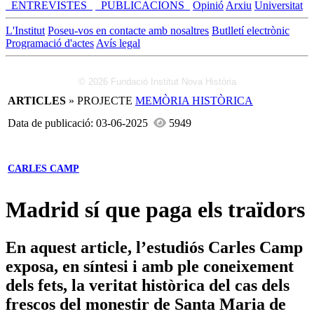
_ENTREVISTES_
_PUBLICACIONS_
Opinió
Arxiu
Universitat
L'Institut
Poseu-vos en contacte amb nosaltres
Butlletí electrònic
Programació d'actes
Avís legal
© 2026 Fundació Institut Nova Història
ARTICLES
» PROJECTE
MEMÒRIA HISTÒRICA
Data de publicació: 03-06-2025
5949
CARLES CAMP
Madrid sí que paga els traïdors
En aquest article, l’estudiós Carles Camp
exposa, en síntesi i amb ple coneixement
dels fets, la veritat històrica del cas dels
frescos del monestir de Santa Maria de