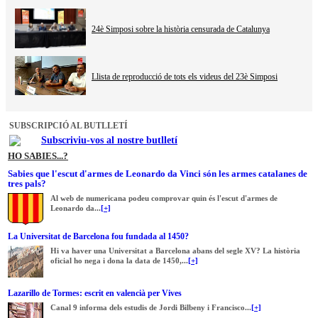
24è Simposi sobre la història censurada de Catalunya
Llista de reproducció de tots els videus del 23è Simposi
SUBSCRIPCIÓ AL BUTLLETÍ
Subscriviu-vos al nostre butlletí
HO SABIES...?
Sabies que l'escut d'armes de Leonardo da Vinci són les armes catalanes de
tres pals?
Al web de numericana podeu comprovar quin és l'escut d'armes de
Leonardo da...
[+]
La Universitat de Barcelona fou fundada al 1450?
Hi va haver una Universitat a Barcelona abans del segle XV? La història
oficial ho nega i dona la data de 1450,...
[+]
Lazarillo de Tormes: escrit en valencià per Vives
Canal 9 informa dels estudis de Jordi Bilbeny i Francisco...
[+]