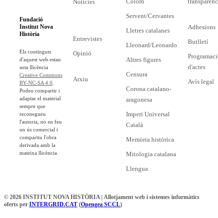
Colom
transparènc
Notícies
Servent/Cervantes
Fundació
Adhesions
Institut Nova
Lletres catalanes
Història
Entrevistes
Butlletí
Lleonard/Leonardo
Els continguts
Opinió
Programaci
Altres figures
d'aquest web estan
d'actes
sota llicència
Censura
Creative Commons
Arxiu
Avís legal
BY-NC-SA 4.0
.
Corona catalano-
Podeu compartir i
adaptar el material
aragonesa
sempre que
Imperi Universal
reconegueu
l'autoria, no en feu
Català
un ús comercial i
compartiu l'obra
Memòria històrica
derivada amb la
mateixa llicència.
Mitologia catalana
Llengua
© 2026 INSTITUT NOVA HISTÒRIA | Allotjament web i sistemes informàtics
oferts per
INTERGRID.CAT
(
Opengea SCCL
)