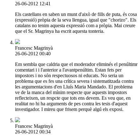
26-06-2012 12:41
Els castellans en saben un munt d'això de fills de puta, és cosa
(expressió) pròpia de la seva llengua, igual que "chorizo". Els
catalans no tenim aquesta expressió com a pròpia. Mai creure
que el Sr. Magrinya ha escrit aquesta tonteria.
Francesc Magrinyà
26-06-2012 00:40
Em sembla que caldria que el moderador eliminés el penúltimr
comentari i i l'anterior a l'avantpenúltim. Estan fets per
impostors i no són respectuosos ni educats. No seria un
problema que es fes una crítica severa i sistematitzada contra
les argumentacions d'en Lluís Maria Mandado. El problema
ve de la manca del mínim respecte que aquests impostors
reflecteixen, un respcte que tots ens devem. Es veu que, en
realitat no hi ha arguments de pes contra les tesis d'aquest
investigador. I mireu que frisem perquè algú els exposi.
Francesc Magrinyà
26-06-2012 00:34