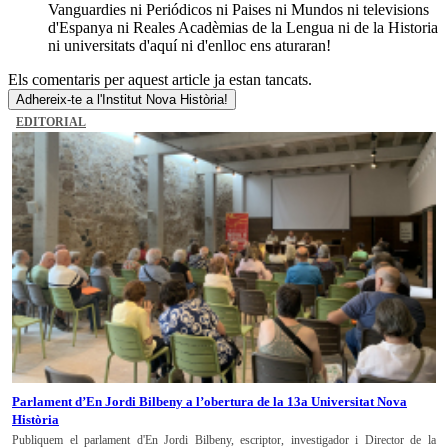
Vanguardies ni Periódicos ni Paises ni Mundos ni televisions
d'Espanya ni Reales Acadèmias de la Lengua ni de la Historia
ni universitats d'aquí ni d'enlloc ens aturaran!
Els comentaris per aquest article ja estan tancats.
Adhereix-te a l'Institut Nova Història!
EDITORIAL
Parlament d’En Jordi Bilbeny a l’obertura de la 13a Universitat Nova
Història
Publiquem el parlament d'En Jordi Bilbeny, escriptor, investigador i Director de la