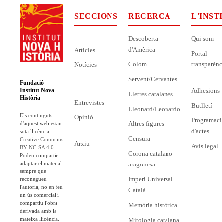
SECCIONS
RECERCA
L'INST
Descoberta
Qui som
d'Amèrica
Articles
Portal
Colom
transparènc
Notícies
Servent/Cervantes
Fundació
Adhesions
Institut Nova
Lletres catalanes
Història
Entrevistes
Butlletí
Lleonard/Leonardo
Els continguts
Opinió
Programaci
Altres figures
d'aquest web estan
d'actes
sota llicència
Censura
Creative Commons
Arxiu
Avís legal
BY-NC-SA 4.0
.
Corona catalano-
Podeu compartir i
adaptar el material
aragonesa
sempre que
Imperi Universal
reconegueu
l'autoria, no en feu
Català
un ús comercial i
compartiu l'obra
Memòria històrica
derivada amb la
mateixa llicència.
Mitologia catalana