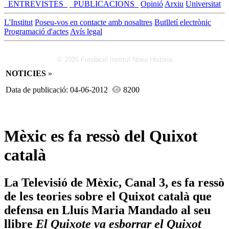
_ENTREVISTES_
_PUBLICACIONS_
Opinió
Arxiu
Universitat
L'Institut
Poseu-vos en contacte amb nosaltres
Butlletí electrònic
Programació d'actes
Avís legal
© 2026 Fundació Institut Nova Història
NOTICIES
»
Data de publicació: 04-06-2012
8200
Mèxic es fa ressò del Quixot
català
La Televisió de Mèxic, Canal 3, es fa ressò
de les teories sobre el Quixot català que
defensa en Lluís Maria Mandado al seu
llibre
El Quixote va esborrar el Quixot