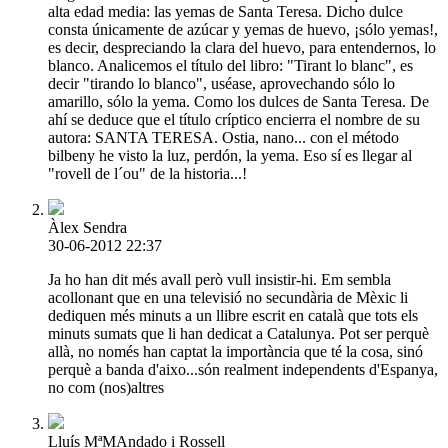
alta edad media: las yemas de Santa Teresa. Dicho dulce
consta únicamente de azúcar y yemas de huevo, ¡sólo yemas!,
es decir, despreciando la clara del huevo, para entendernos, lo
blanco. Analicemos el título del libro: "Tirant lo blanc", es
decir "tirando lo blanco", uséase, aprovechando sólo lo
amarillo, sólo la yema. Como los dulces de Santa Teresa. De
ahí se deduce que el título críptico encierra el nombre de su
autora: SANTA TERESA. Ostia, nano... con el método
bilbeny he visto la luz, perdón, la yema. Eso sí es llegar al
"rovell de l´ou" de la historia...!
Àlex Sendra
30-06-2012 22:37
Ja ho han dit més avall però vull insistir-hi. Em sembla
acollonant que en una televisió no secundària de Mèxic li
dediquen més minuts a un llibre escrit en català que tots els
minuts sumats que li han dedicat a Catalunya. Pot ser perquè
allà, no només han captat la importància que té la cosa, sinó
perquè a banda d'aixo...són realment independents d'Espanya,
no com (nos)altres
Lluís MªMAndado i Rossell