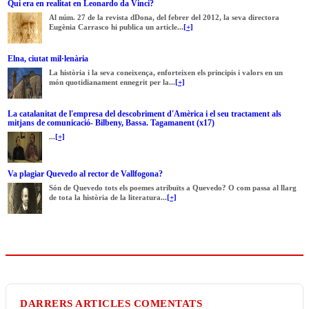
Qui era en realitat en Leonardo da Vinci?
Al núm. 27 de la revista dDona, del febrer del 2012, la seva directora
Eugènia Carrasco hi publica un article...
[+]
Elna, ciutat mil·lenària
La història i la seva coneixença, enforteixen els principis i valors en un
món quotidianament ennegrit per la...
[+]
La catalanitat de l'empresa del descobriment d'Amèrica i el seu tractament als
mitjans de comunicació- Bilbeny, Bassa. Tagamanent (x17)
...
[+]
Va plagiar Quevedo al rector de Vallfogona?
Són de Quevedo tots els poemes atribuïts a Quevedo? O com passa al llarg
de tota la història de la literatura...
[+]
DARRERS ARTICLES COMENTATS