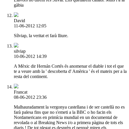
gàbia
David
11-06-2012 12:05
Sílviap, la veritat et farà lliure.
silviap
10-06-2012 14:39
A Mèxic dir Hernán Cortés és anomenar el diable i tot el que
te a veure amb la ' descoberta d' Amèrica ' és el mateix per a la
resta del continent.
Francat
08-06-2012 23:36
Malhauradament la vergonya castellana i de ser castellà no es
farà palesa fins que no s'emeti a la BBC o ho facin els
Nordamericans en primícia mundial en un documental de
revolada o al Breaking News i/o a primera pàgina de tots els
diaris ! De tot plegat es desprèn el perquè miren els