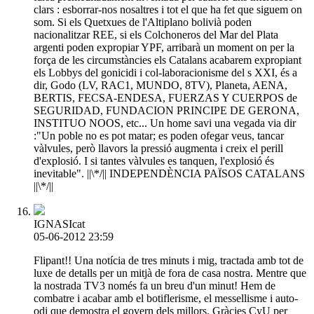
clars : esborrar-nos nosaltres i tot el que ha fet que siguem on
som. Si els Quetxues de l'Altiplano bolivià poden
nacionalitzar REE, si els Colchoneros del Mar del Plata
argenti poden expropiar YPF, arribarà un moment on per la
força de les circumstàncies els Catalans acabarem expropiant
els Lobbys del gonicidi i col-laboracionisme del s XXI, és a
dir, Godo (LV, RAC1, MUNDO, 8TV), Planeta, AENA,
BERTIS, FECSA-ENDESA, FUERZAS Y CUERPOS de
SEGURIDAD, FUNDACION PRINCIPE DE GERONA,
INSTITUO NOOS, etc... Un home savi una vegada via dir
:"Un poble no es pot matar; es poden ofegar veus, tancar
vàlvules, però llavors la pressió augmenta i creix el perill
d'explosió. I si tantes vàlvules es tanquen, l'explosió és
inevitable". ||\*/|| INDEPENDÈNCIA PAÏSOS CATALANS
||\*/||
IGNASIcat
05-06-2012 23:59
Flipant!! Una notícia de tres minuts i mig, tractada amb tot de
luxe de detalls per un mitjà de fora de casa nostra. Mentre que
la nostrada TV3 només fa un breu d'un minut! Hem de
combatre i acabar amb el botiflerisme, el messellisme i auto-
odi que demostra el govern dels millors. Gràcies CyU per