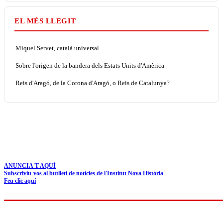
EL MÉS LLEGIT
Miquel Servet, català universal
Sobre l'origen de la bandera dels Estats Units d'Amèrica
Reis d'Aragó, de la Corona d'Aragó, o Reis de Catalunya?
ANUNCIA'T AQUÍ
Subscriviu-vos al butlletí de notícies de l'Institut Nova Història
Feu clic aquí