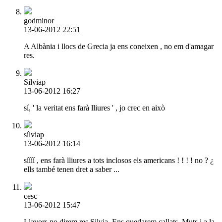
godminor
13-06-2012 22:51
A Albània i llocs de Grecia ja ens coneixen , no em d'amagar
res.
Silviap
13-06-2012 16:27
sí, ' la veritat ens farà lliures ' , jo crec en això
sílviap
13-06-2012 16:14
síííí , ens farà lliures a tots inclosos els americans ! ! ! ! no ? ¿
ells també tenen dret a saber ...
cesc
13-06-2012 15:47
Llavors no direm res Silvia. Ens quedarem callats. Muts i a la