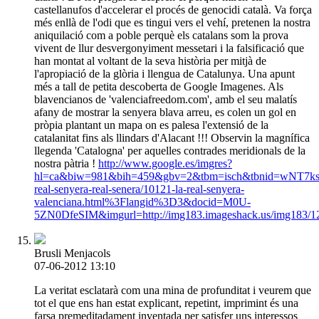
castellanufos d'accelerar el procés de genocidi català. Va força
més enllà de l'odi que es tingui vers el vehí, pretenen la nostra
aniquilació com a poble perquè els catalans som la prova
vivent de llur desvergonyiment messetari i la falsificació que
han montat al voltant de la seva història per mitjà de
l'apropiació de la glòria i llengua de Catalunya. Una apunt
més a tall de petita descoberta de Google Imagenes. Als
blavencianos de 'valenciafreedom.com', amb el seu malatís
afany de mostrar la senyera blava arreu, es colen un gol en
pròpia plantant un mapa on es palesa l'extensió de la
catalanitat fins als llindars d'Alacant !!! Observin la magnífica
llegenda 'Catalogna' per aquelles contrades meridionals de la
nostra pàtria !
http://www.google.es/imgres?
hl=ca&biw=981&bih=459&gbv=2&tbm=isch&tbnid=wNT7ksXt0j
real-senyera-real-senera/10121-la-real-senyera-
valenciana.html%3Flangid%3D3&docid=M0U-
5ZN0DfeSIM&imgurl=http://img183.imageshack.us/img1
Brusli Menjacols
07-06-2012 13:10
La veritat esclatarà com una mina de profunditat i veurem que
tot el que ens han estat explicant, repetint, imprimint és una
farsa premeditadament inventada per satisfer uns interessos