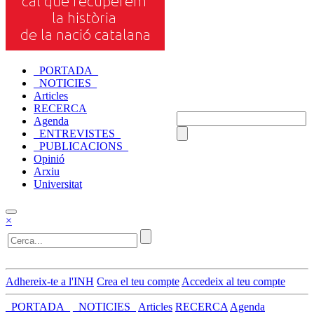
_PORTADA_
_NOTICIES_
Articles
RECERCA
Agenda
_ENTREVISTES_
_PUBLICACIONS_
Opinió
Arxiu
Universitat
×
Adhereix-te a l'INH
Crea el teu compte
Accedeix al teu compte
_PORTADA_
_NOTICIES_
Articles
RECERCA
Agenda