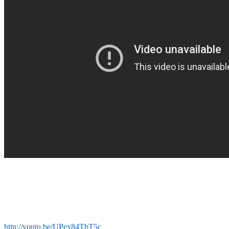
http://youtu.be/UPex84TbT5c