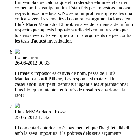
Em sembla que caldria que el moderador eliminés el darrer
comentari i l'avantpenúltim. Estan fets per impostors i no són
respectuosos ni educats. No seria un problema que es fes una
crítica severa i sistematitzada contra les argumentacions d'en
Lluís Maria Mandado. El problema ve de la manca del mínim
respecte que aquests impostors reflecteixen, un respcte que
tots ens devem. Es veu que no hi ha arguments de pes contra
les tesis d'aquest investigador.
Lo meu nom
26-06-2012 00:33
El mateix impostor es canvia de nom, passa de Lluís
Mandado a Jordi Bilbeny i es respon a si mateix. Un
castellanòfil usurpant identitats i jugant a les suplantacions!
Fins i tot quan intenten enfotre's de nosaltres ens donen la
raó!!
Lluís MªMAndado i Rossell
25-06-2012 13:42
El comentari anterior no és pas meu, el que l'hagi fet allà ell
amb la seva impostura. i la pobresa dels seus arguments