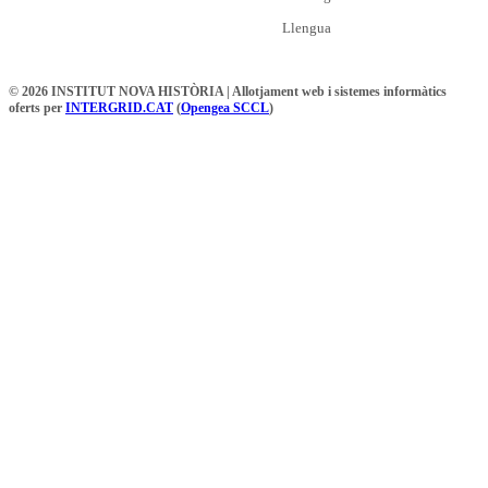
Llengua
© 2026 INSTITUT NOVA HISTÒRIA | Allotjament web i sistemes informàtics
oferts per
INTERGRID.CAT
(
Opengea SCCL
)