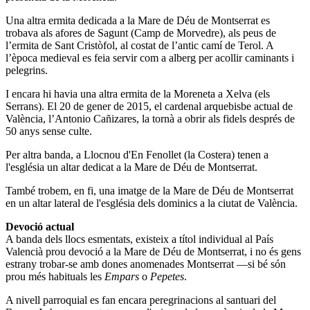
Una altra ermita dedicada a la Mare de Déu de Montserrat es
trobava als afores de Sagunt (Camp de Morvedre), als peus de
l’ermita de Sant Cristòfol, al costat de l’antic camí de Terol. A
l’època medieval es feia servir com a alberg per acollir caminants i
pelegrins.
I encara hi havia una altra ermita de la Moreneta a Xelva (els
Serrans). El 20 de gener de 2015, el cardenal arquebisbe actual de
València, l’Antonio Cañizares, la tornà a obrir als fidels després de
50 anys sense culte.
Per altra banda, a Llocnou d'En Fenollet (la Costera) tenen a
l'església un altar dedicat a la Mare de Déu de Montserrat.
També trobem, en fi, una imatge de la Mare de Déu de Montserrat
en un altar lateral de l'església dels dominics a la ciutat de València.
Devoció actual
A banda dels llocs esmentats, existeix a títol individual al País
Valencià prou devoció a la Mare de Déu de Montserrat, i no és gens
estrany trobar-se amb dones anomenades Montserrat —si bé són
prou més habituals les
Empars
o
Pepetes
.
A nivell parroquial es fan encara peregrinacions al santuari del