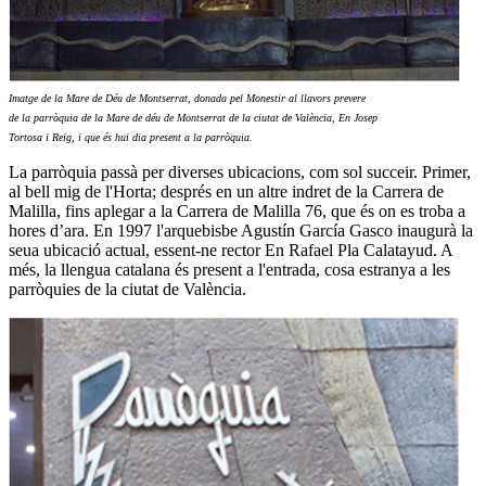
Imatge de la Mare de Déu de Montserrat, donada pel Monestir al llavors prevere
de la parròquia de la Mare de déu de Montserrat de la ciutat de València, En Josep
Tortosa i Reig, i que és hui dia present a la parròquia.
La parròquia passà per diverses ubicacions, com sol succeir. Primer,
al bell mig de l'Horta; després en un altre indret de la Carrera de
Malilla, fins aplegar a la Carrera de Malilla 76, que és on es troba a
hores d’ara. En 1997 l'arquebisbe Agustín García Gasco inaugurà la
seua ubicació actual, essent-ne rector En Rafael Pla Calatayud. A
més, la llengua catalana és present a l'entrada, cosa estranya a les
parròquies de la ciutat de València.