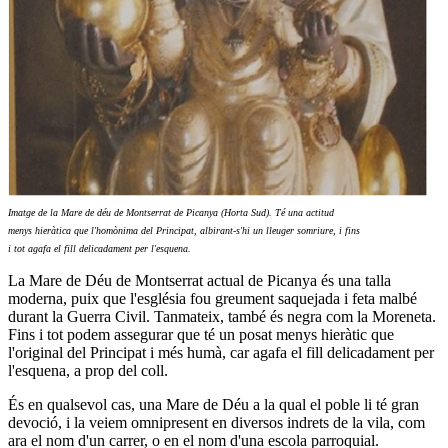
Imatge de la Mare de déu de Montserrat de Picanya (Horta Sud). Té una actitud
menys hieràtica que l'homònima del Principat, albirant-s'hi un lleuger somriure, i fins
i tot agafa
el fill
delicadament per l'esquena.
La Mare de Déu de Montserrat actual de Picanya és una talla
moderna, puix que l'església fou greument saquejada i feta malbé
durant la Guerra Civil. Tanmateix, també és negra com la Moreneta.
Fins i tot podem assegurar que té un posat menys hieràtic que
l'original del Principat i més humà, car agafa el fill delicadament per
l'esquena, a prop del coll.
És en qualsevol cas, una Mare de Déu a la qual el poble li té gran
devoció, i la veiem omnipresent en diversos indrets de la vila, com
ara el nom d'un carrer, o en el nom d'una escola parroquial.