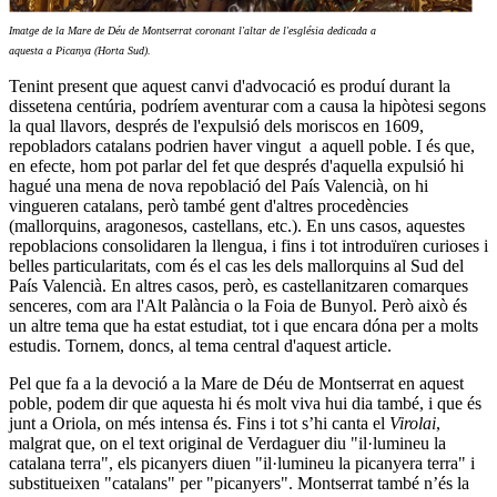
Imatge de la Mare de Déu de Montserrat coronant l'altar de l'església dedicada a
aquesta a Picanya (Horta Sud).
Tenint present que aquest canvi d'advocació es produí durant la
dissetena centúria, podríem aventurar com a causa la hipòtesi segons
la qual llavors, després de l'expulsió dels moriscos en 1609,
repobladors catalans podrien haver vingut a aquell poble. I és que,
en efecte, hom pot parlar del fet que després d'aquella expulsió hi
hagué una mena de nova repoblació del País Valencià, on hi
vingueren catalans, però també gent d'altres procedències
(mallorquins, aragonesos, castellans, etc.). En uns casos, aquestes
repoblacions consolidaren la llengua, i fins i tot introduïren curioses i
belles particularitats, com és el cas les dels mallorquins al Sud del
País Valencià. En altres casos, però, es castellanitzaren comarques
senceres, com ara l'Alt Palància o la Foia de Bunyol. Però això és
un altre tema que ha estat estudiat, tot i que encara dóna per a molts
estudis. Tornem, doncs, al tema central d'aquest article.
Pel que fa a la devoció a la Mare de Déu de Montserrat en aquest
poble, podem dir que aquesta hi és molt viva hui dia també, i que és
junt a Oriola, on més intensa és. Fins i tot s’hi canta el
Virolai
,
malgrat que, on el text original de Verdaguer diu "il·lumineu la
catalana terra", els picanyers diuen "il·lumineu la picanyera terra" i
substitueixen "catalans" per "picanyers". Montserrat també n’és la