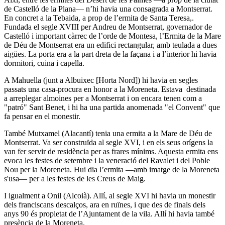
de Castelló de la Plana— n’hi havia una consagrada a Montserrat.
En concret a la Tebaida, a prop de l’ermita de Santa Teresa,.
Fundada el segle XVIII per Andreu de Montserrat, governador de
Castelló i important càrrec de l’orde de Montesa, l’Ermita de la Mare
de Déu de Montserrat era un edifici rectangular, amb teulada a dues
aigües. La porta era a la part dreta de la façana i a l’interior hi havia
dormitori, cuina i capella.
A Mahuella (junt a Albuixec [Horta Nord]) hi havia en segles
passats una casa-procura en honor a la Moreneta. Estava destinada
a arreplegar almoines per a Montserrat i on encara tenen com a
"patró" Sant Benet, i hi ha una partida anomenada "el Convent" que
fa pensar en el monestir.
També Mutxamel (Alacantí) tenia una ermita a la Mare de Déu de
Montserrat. Va ser construïda al segle XVI, i en els seus orígens la
van fer servir de residència per as frares mínims. Aquesta ermita ens
evoca les festes de setembre i la veneració del Ravalet i del Poble
Nou per la Moreneta. Hui dia l’ermita —amb imatge de la Moreneta
s'usa— per a les festes de les Creus de Maig.
I igualment a Onil (Alcoià). Allí, al segle XVI hi havia un monestir
dels franciscans descalços, ara en ruïnes, i que des de finals dels
anys 90 és propietat de l’Ajuntament de la vila. Allí hi havia també
presència de la Moreneta.