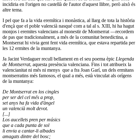
incidiria en l'origen no castellà de l'autor d'aquest llibre, però això és
altre tema.
I pel que fa a la vida eremítica i monàstica, al llarg de tota la història
d'ençà que el poble valencià nasqué com a tal al s. XIII, hi ha hagut
monjos i eremites valencians al monestir de Montserrat —recordem
de pas que tradicionalment, a més de la comunitat benedictina, a
Montserrat hi vivia gent fent vida eremítica, que estava repartida per
les 12 ermites de la muntanya.
Ja Jacint Verdaguer recull bellament en el seu poema èpic
Llegenda
de Montserrat
, aquesta presència valenciana. Fins i tot atribueix la
valencianitat ni més ni menys que a fra Joan Garí, un dels ermitans
montserratins més famosos, el qual a més, està vinculat als orígens
de la muntanya:
De Montserrat en los cingles
per ser del cel més a prop,
set anys ha fa vida d'àngel
un valencià molt devot.
[...]
Los aucellets pren per músics
que a cada punta de sol
li envia a cantar-li albades
amagats dintre del bosc;