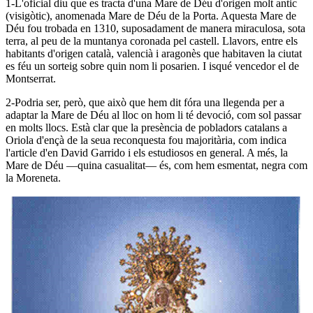
1-L'oficial diu que es tracta d'una Mare de Déu d'origen molt antic
(visigòtic), anomenada Mare de Déu de la Porta. Aquesta Mare de
Déu fou trobada en 1310, suposadament de manera miraculosa, sota
terra, al peu de la muntanya coronada pel castell. Llavors, entre els
habitants d'origen català, valencià i aragonès que habitaven la ciutat
es féu un sorteig sobre quin nom li posarien. I isqué vencedor el de
Montserrat.
2-Podria ser, però, que això que hem dit fóra una llegenda per a
adaptar la Mare de Déu al lloc on hom li té devoció, com sol passar
en molts llocs. Està clar que la presència de pobladors catalans a
Oriola d'ençà de la seua reconquesta fou majoritària, com indica
l'article d'en David Garrido i els estudiosos en general. A més, la
Mare de Déu —quina casualitat— és, com hem esmentat, negra com
la Moreneta.