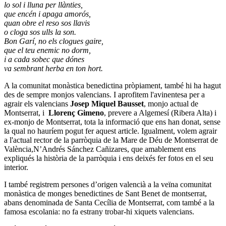
lo sol i lluna per llànties,
que encén i apaga amorós,
quan obre el reso sos llavis
o cloga sos ulls la son.
Bon Garí, no els clogues gaire,
que el teu enemic no dorm,
i a cada sobec que dónes
va sembrant herba en ton hort
.
A la comunitat monàstica benedictina pròpiament, també hi ha hagut
des de sempre monjos valencians. I aprofitem l'avinentesa per a
agrair els valencians
Josep Miquel Bausset
, monjo actual de
Montserrat, i
Llorenç Gimeno
, prevere a Algemesí (Ribera Alta) i
ex-monjo de Montserrat, tota la informació que ens han donat, sense
la qual no hauríem pogut fer aquest article. Igualment, volem agrair
a l'actual rector de la parròquia de la Mare de Déu de Montserrat de
València,N’Andrés Sánchez Cañizares, que amablement ens
expliqués la història de la parròquia i ens deixés fer fotos en el seu
interior.
I també registrem persones d’origen valencià a la veïna comunitat
monàstica de monges benedictines de Sant Benet de montserrat,
abans denominada de Santa Cecília de Montserrat, com també a la
famosa escolania: no fa estrany trobar-hi xiquets valencians.