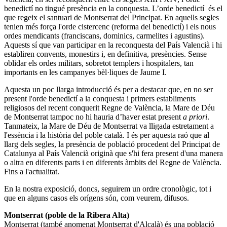
benedictí no tingué presència en la conquesta. L’orde benedictí és el
que regeix el santuari de Montserrat del Principat. En aquells segles
tenien més força l'orde cistercenc (reforma del benedictí) i els nous
ordes mendicants (franciscans, dominics, carmelites i agustins).
Aquests sí que van participar en la reconquesta del País Valencià i hi
establiren convents, monestirs i, en definitiva, presències. Sense
oblidar els ordes militars, sobretot templers i hospitalers, tan
importants en les campanyes bèl·liques de Jaume I.
Aquesta un poc llarga introducció és per a destacar que, en no ser
present l'orde benedictí a la conquesta i primers establiments
religiosos del recent conquerit Regne de València, la Mare de Déu
de Montserrat tampoc no hi hauria d’haver estat present
a priori
.
Tanmateix, la Mare de Déu de Montserrat va lligada estretament a
l'essència i la història del poble català. I és per aquesta raó que al
llarg dels segles, la presència de població procedent del Principat de
Catalunya al País Valencià originà que s'hi fera present d'una manera
o altra en diferents parts i en diferents àmbits del Regne de València.
Fins a l'actualitat.
En la nostra exposició, doncs, seguirem un ordre cronològic, tot i
que en alguns casos els orígens són, com veurem, difusos.
Montserrat (poble de la Ribera Alta)
Montserrat (també anomenat Montserrat d'Alcalà) és una població