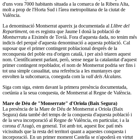
d'uns vora 7000 habitants situada a la comarca de la Ribera Alta,
molt a prop de l'Horta Sud i l'àrea metropolitana de la ciutat de
València.
La denominació Montserrat apareix ja documentada al
Llibre del
Repartiment
, on es registra que Jaume I donà la població de
Montserratu
a Eiximén de Tovià. Fora d'aquesta dada, no tenim més
indicis del perquè d'aquesta denominació a aquesta població. Cal
suposar que el primer contingent poblacional després de la
reconquesta del poble era d'origen català, i per això triaren aquest
nom. Científicament parlant, però, sense negar la catalanitat d'aquest
primer contingent repoblador, el nom de Montserrat podria ser fins i
tot una simple casualitat, una referència a les muntanyes que
envolten la subcomarca, coneguda com la
vall dels Alcalans.
Siga com siga, estem davant la primera presència documentada,
coetània a la seua conquesta, de Montserrat al Regne de València.
Mare de Déu de "Monserrate" d'Oriola (Baix Segura)
La presència de la Mare de Déu de Montserrat a Oriola (Baix
Segura) data també del temps de la conquesta d'aquesta població i
de la seva incorporació al Regne de València, en particular, i a la
corona d’Aragó, en general. Tot amb tot, aquest lloc patí més
vicissituds que la resta del territori quant a aquestes conquesta i
incorporació. En un primer moment Castella se n'apoderà en virtut