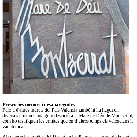
Presències menors i desaparegudes
Però a d'altres indrets del País Valencià també hi ha hagut en
diverses èpoques una gran devoció a la Mare de Déu de Montserrat,
com ho testifiquen les ermites que en d’altres temps els valencians li
van dedicar.
Així, entre les ermites del Desert de les Palmes —a prop de la ciutat