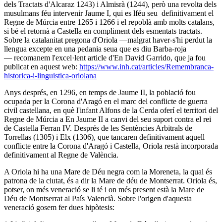
dels Tractats d'Alcaraz 1243) i Almisrà (1244), però una revolta dels
musulmans féu intervenir Jaume I, qui es lféu seu definitivament el
Regne de Múrcia entre 1265 i 1266 i el repoblà amb molts catalans,
si bé el retornà a Castella en compliment dels esmentats tractats.
Sobre la catalanitat pregona d'Oriola —malgrat haver-s'hi perdut la
llengua excepte en una pedania seua que es diu Barba-roja
— recomanem l'excel·lent article d'En David Garrido, que ja fou
publicat en aquest web:
https://www.inh.cat/articles/Remembranca-
historica-i-linguistica-oriolana
Anys després, en 1296, en temps de Jaume II, la població fou
ocupada per la Corona d'Aragó en el marc del conflicte de guerra
civil castellana, en què l'infant Alfons de la Cerda oferí el territori del
Regne de Múrcia a En Jaume II a canvi del seu suport contra el rei
de Castella Ferran IV. Després de les Sentències Arbitrals de
Torrellas (1305) i Elx (1306), que tancaren definitivament aquell
conflicte entre la Corona d'Aragó i Castella, Oriola restà incorporada
definitivament al Regne de València.
A Oriola hi ha una Mare de Déu negra com la Moreneta, la qual és
patrona de la ciutat, és a dir la Mare de déu de Montserrat. Oriola és,
potser, on més veneració se li té i on més present està la Mare de
Déu de Montserrat al País Valencià. Sobre l'origen d'aquesta
veneració gosem fer dues hipòtesis: