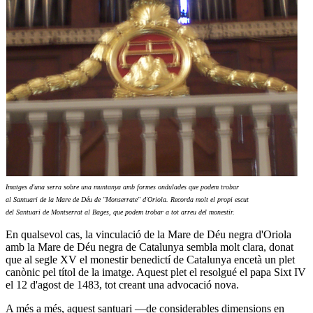
Imatges d'una serra sobre una muntanya amb formes ondulades que podem trobar
al Santuari de la Mare de Déu de "Monserrate" d'Oriola. Recorda molt el propi escut
del Santuari de Montserrat al Bages, que podem trobar a tot arreu del monestir.
En qualsevol cas, la vinculació de la Mare de Déu negra d'Oriola
amb la Mare de Déu negra de Catalunya sembla molt clara, donat
que al segle XV el monestir benedictí de Catalunya encetà un plet
canònic pel títol de la imatge. Aquest plet el resolgué el papa Sixt IV
el 12 d'agost de 1483, tot creant una advocació nova.
A més a més, aquest santuari —de considerables dimensions en