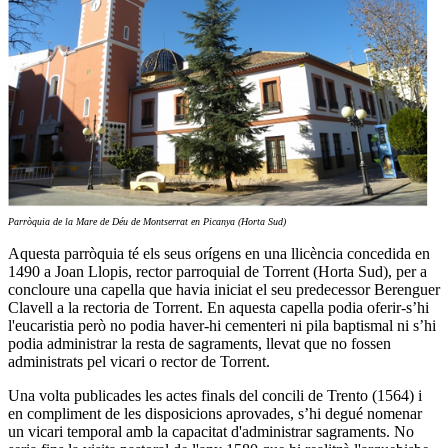
Parròquia de la Mare de Déu de Montserrat en Picanya (Horta Sud)
Aquesta parròquia té els seus orígens en una llicència concedida en
1490 a Joan Llopis, rector parroquial de Torrent (Horta Sud), per a
concloure una capella que havia iniciat el seu predecessor Berenguer
Clavell a la rectoria de Torrent. En aquesta capella podia oferir-s’hi
l'eucaristia però no podia haver-hi cementeri ni pila baptismal ni s’hi
podia administrar la resta de sagraments, llevat que no fossen
administrats pel vicari o rector de Torrent.
Una volta publicades les actes finals del concili de Trento (1564) i
en compliment de les disposicions aprovades, s’hi degué nomenar
un vicari temporal amb la capacitat d'administrar sagraments. No