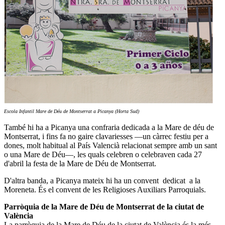
Escola Infantil Mare de Déu de Montserrat a Picanya (Horta Sud)
També hi ha a Picanya una confraria dedicada a la Mare de déu de
Montserrat, i fins fa no gaire clavariesses —un càrrec festiu per a
dones, molt habitual al País Valencià relacionat sempre amb un sant
o una Mare de Déu—, les quals celebren o celebraven cada 27
d'abril la festa de la Mare de Déu de Montserrat.
D'altra banda, a Picanya mateix hi ha un convent dedicat a la
Moreneta. És el convent de les Religioses Auxiliars Parroquials.
Parròquia de la Mare de
D
éu de Montserrat de la ciutat de
València
La parròquia de la Mare de Déu de la ciutat de València és la més