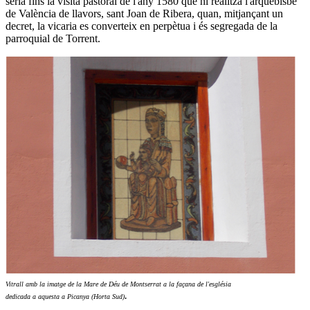
seria fins la visita pastoral de l'any 1580 que hi realitzà l'arquebisbe
de València de llavors, sant Joan de Ribera, quan, mitjançant un
decret, la vicaria es converteix en perpètua i és segregada de la
parroquial de Torrent.
Vitrall amb la imatge de la Mare de Déu de Montserrat a la façana de l'església
.
dedicada a
aquest
a a Picanya (Horta Sud)