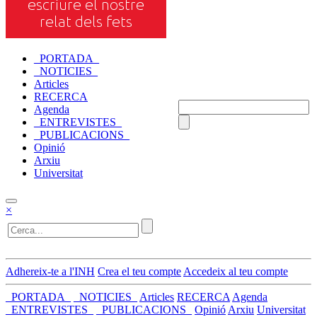
_PORTADA_
_NOTICIES_
Articles
RECERCA
Agenda
_ENTREVISTES_
_PUBLICACIONS_
Opinió
Arxiu
Universitat
×
Adhereix-te a l'INH
Crea el teu compte
Accedeix al teu compte
_PORTADA_
_NOTICIES_
Articles
RECERCA
Agenda
_ENTREVISTES_
_PUBLICACIONS_
Opinió
Arxiu
Universitat