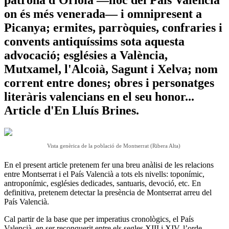
on és més venerada— i omnipresent a
Picanya; ermites, parròquies, confraries i
convents antiquíssims sota aquesta
advocació; esglésies a València,
Mutxamel, l'Alcoià, Sagunt i Xelva; nom
corrent entre dones; obres i personatges
literàris valencians en el seu honor...
Article d'En Lluís Brines.
Vista genèrica de la població de Montserrat (Ribera Alta)
En el present article pretenem fer una breu anàlisi de les relacions
entre Montserrat i el País Valencià a tots els nivells: toponímic,
antroponímic, esglésies dedicades, santuaris, devoció, etc. En
definitiva, pretenem detectar la presència de Montserrat arreu del
País Valencià.
Cal partir de la base que per imperatius cronològics, el País
Valencià, en ser reconquerit entre els segles XIII i XIV, l’orde