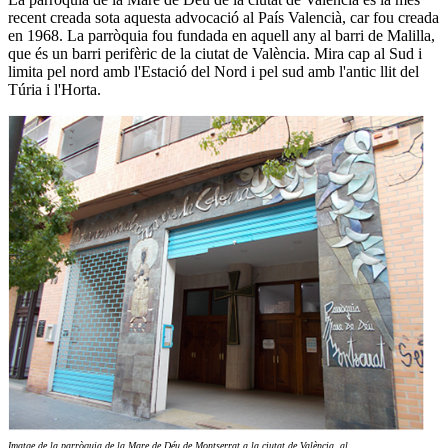
recent creada sota aquesta advocació al País Valencià, car fou creada
en 1968. La parròquia fou fundada en aquell any al barri de Malilla,
que és un barri perifèric de la ciutat de València. Mira cap al Sud i
limita pel nord amb l'Estació del Nord i pel sud amb l'antic llit del
Túria i l'Horta.
Imatge de la parròquia de la Mare de Déu de Montserrat a la ciutat de València,
al