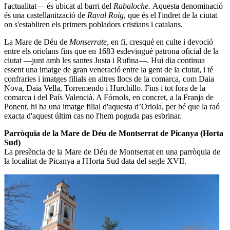
l'actualitat— és ubicat al barri del
Rabaloche.
Aquesta denominació
és una castellanització de
Raval Roig
, que és el l'indret de la ciutat
on s'establiren els primers pobladors cristians i catalans.
La Mare de Déu de
Monserrate
, en fi, cresqué en culte i devoció
entre els oriolans fins que en 1683 esdevingué patrona oficial de la
ciutat —junt amb les santes Justa i Rufina—. Hui dia continua
essent una imatge de gran veneració entre la gent de la ciutat, i té
confraries i imatges filials en altres llocs de la comarca, com Daia
Nova, Daia Vella, Torremendo i Hurchillo. Fins i tot fora de la
comarca i del País Valencià. A Fórnols, en concret, a la Franja de
Ponent, hi ha una imatge filial d'aquesta d’Oriola, per bé que la raó
exacta d'aquest últim cas no l'hem poguda pas esbrinar.
Parròquia de la Mare de Déu de Montserrat de Picanya (Horta
Sud)
La presència de la Mare de Déu de Montserrat en una parròquia de
la localitat de Picanya a l'Horta Sud data del segle XVII.