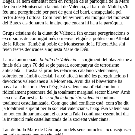
Bages. Ja hem esmentat com en l'origen de la parròquia de la Mare
de déu de Montserrat a la ciutat de València, al barri de Malilla, s'hi
féu una peregrinació per part de gent del barri, encapçalada pel
rector Josep Tortosa. Com hem fet avinent, els monjos del monestir
del Bages els donaren la imatge que encara hi ha a la parròquia.
Grups cristians de la ciutat de València fan encara peregrinacions o
excursions de contingut més o menys religiós a pobles com Albalat
de la Ribera. També al poble de Montserrat de la Ribera Alta s'hi
feien festes dedicades a aquesta Mare de Déu.
La mal anomenada
batalla de València —
sorgiment del blaverisme a
finals dels anys 70 del segle passat, acompanyat de terrorisme
anticatalà— trasbalsà prou les relacions catalano-valencianes,
sobretot en l'àmbit eclesial. I això afectà també les peregrinacions i
devocions valencianes a la Moreneta. Avui dia el blaverisme ha
passat a la història. Però l'Església valenciana oficial continua
ridiculament presonera del ja totalment marginal sector blaver. Amb
l'excusa d'aquest ja fals
conflicte lingüístic valencià
continua
totalment castellanitzada, Com que aital conflicte està, com s'ha dit,
ja totalment superat per la societat valenciana, l'Església valenciana
no pot continuar amagant el cap sota l'ala i continuar essent hui dia
la institució més castellanitzada de la societat valenciana.
Tan de bo la Mare de Déu faça un dels seus miracles i aconseguisca
revertir aquesta penosa situació!