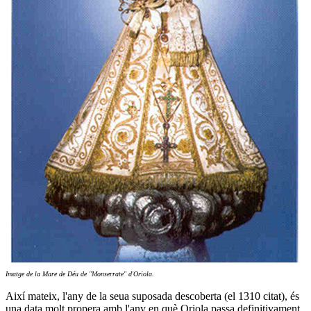
Imatge de la Mare de Déu de "Monserrate" d'Oriola.
Així mateix, l'any de la seua suposada descoberta (el 1310 citat), és
una data molt propera amb l'any en què Oriola passa definitivament