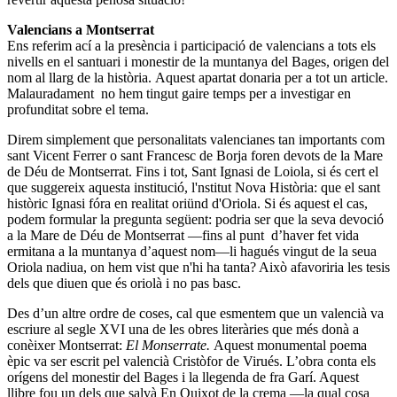
Valencians
a
Montserrat
Ens referim ací a la presència i participació de valencians a tots els
nivells en el santuari i monestir de la muntanya del Bages, origen del
nom al llarg de la història.
Aquest apartat donaria per a tot un article.
Malauradament no hem tingut gaire temps per a investigar en
profunditat sobre el tema.
Direm simplement que personalitats valencianes tan importants com
sant Vicent Ferrer o sant Francesc de Borja foren devots de la Mare
de Déu de Montserrat. Fins i tot, Sant Ignasi de Loiola, si és cert el
que suggereix aquesta institució, l'nstitut Nova Història: que el sant
històric Ignasi fóra en realitat oriünd d'Oriola. Si és aquest el cas,
podem formular la pregunta següent: podria ser que la seva devoció
a la Mare de Déu de Montserrat —fins al punt d’haver fet vida
ermitana a la muntanya d’aquest nom—li hagués vingut de la seua
Oriola nadiua, on hem vist que n'hi ha tanta? Això afavoriria les tesis
dels que diuen que és oriolà i no pas basc.
Des d’un altre ordre de coses, cal que esmentem que un valencià va
escriure al segle XVI una de les obres literàries que més donà a
conèixer Montserrat:
El Monserrate
.
Aquest monumental poema
èpic va ser escrit pel valencià Cristòfor de Virués. L’obra conta els
orígens del monestir del Bages i la llegenda de fra Garí. Aquest
llibre fou un dels que salvà En Quixot de la crema —la qual cosa