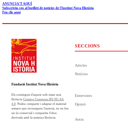
ANUNCIA'T AQUÍ
Subscriviu-vos al butlletí de notícies de l'Institut Nova Història
Feu clic aquí
SECCIONS
Articles
Notícies
Fundació Institut Nova Història
Els continguts d'aquest web estan sota
Entrevistes
llicència
Creative Commons BY-NC-SA
Opinió
4.0
. Podeu compartir i adaptar el material
sempre que reconegueu l'autoria, no en feu
un ús comercial i compartiu l'obra
derivada amb la mateixa llicència.
Arxiu