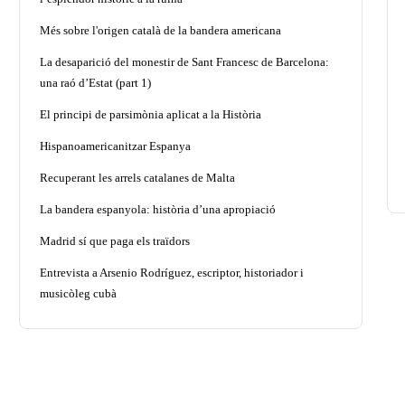
Més sobre l'origen català de la bandera americana
La desaparició del monestir de Sant Francesc de Barcelona:
una raó d’Estat (part 1)
El principi de parsimònia aplicat a la Història
Hispanoamericanitzar Espanya
Recuperant les arrels catalanes de Malta
La bandera espanyola: història d’una apropiació
Madrid sí que paga els traïdors
Entrevista a Arsenio Rodríguez, escriptor, historiador i
musicòleg cubà