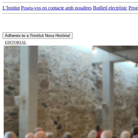
L'Institut
Poseu-vos en contacte amb nosaltres
Butlletí electrònic
Prog
Adhereix-te a l'Institut Nova Història!
EDITORIAL