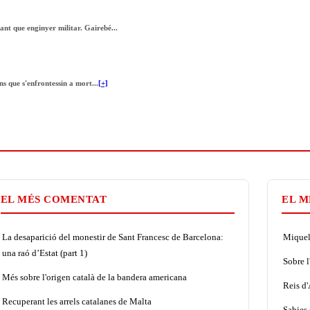
ant que enginyer militar. Gairebé...
s que s'enfrontessin a mort...
[+]
EL MÉS COMENTAT
EL M
La desaparició del monestir de Sant Francesc de Barcelona:
Miquel 
una raó d’Estat (part 1)
Sobre l
Més sobre l'origen català de la bandera americana
Reis d
Recuperant les arrels catalanes de Malta
Sabies 