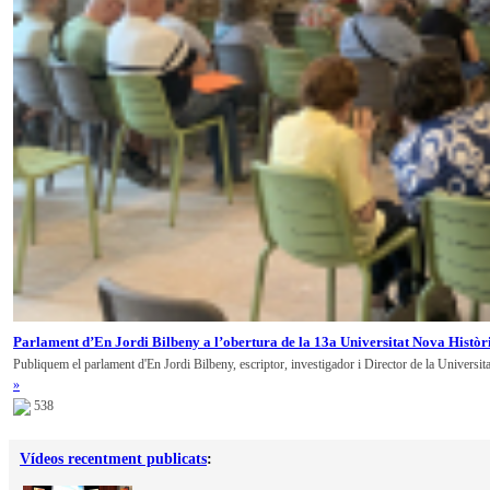
Parlament d’En Jordi Bilbeny a l’obertura de la 13a Universitat Nova Històr
Publiquem el parlament d'En Jordi Bilbeny, escriptor, investigador i Director de la Universit
»
538
Vídeos recentment publicats
: