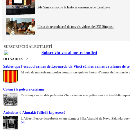
24è Simposi sobre la història censurada de Catalunya
Llista de reproducció de tots els videus del 23è Simposi
SUBSCRIPCIÓ AL BUTLLETÍ
Subscriviu-vos al nostre butlletí
HO SABIES...?
Sabies que l'escut d'armes de Leonardo da Vinci són les armes catalanes de tr
Al web de numericana podeu comprovar quin és l'escut d'armes de Leonardo d
Colom i la pólvora catalana
Catalunya és un dels països ón s’han cremat o expoliat més arxius-biblioteques
Anècdotes d'Aitutaki: l'allioli i la processó
L'Albert Ferrer descobreix en un viatge a l'illa Aitutaki de Nova Zelanda que e
[+]