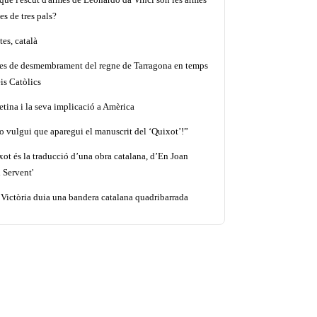
es de tres pals?
es, català
tes de desmembrament del regne de Tarragona en temps
is Catòlics
etina i la seva implicació a Amèrica
o vulgui que aparegui el manuscrit del ‘Quixot’!”
xot és la traducció d’una obra catalana, d’En Joan
 Servent'
 Victòria duia una bandera catalana quadribarrada