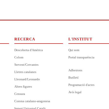
RECERCA
L'INSTITUT
Descoberta d'Amèrica
Qui som
Colom
Portal transparència
Servent/Cervantes
Adhesions
Lletres catalanes
Butlletí
Lleonard/Leonardo
Programació d'actes
Altres figures
Avís legal
Censura
Corona catalano-aragonesa
Imperi Universal Català