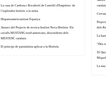
La casa de Cardona i Rocabertí de Castelló d'Empúries: de
catalan
l’esplendor històric a la ruïna
Cervant
Hispanoamericanitzar Espanya
Projec
Anunci del Projecte de recerca Institut Nova Història: Els
dels Re
cavalls MUSTANG nord-americans, descendents dels
La barr
MESTENC catalans
“Déu n
El principi de parsimònia aplicat a la Història
'El Qui
Miquel
La nau