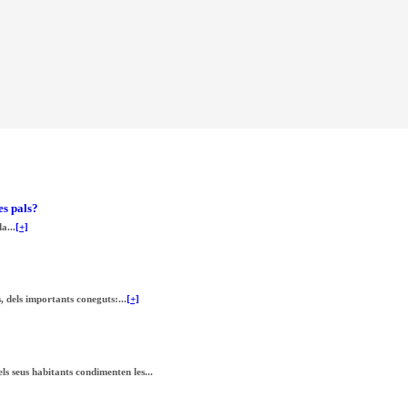
es pals?
a...
[+]
, dels importants coneguts:...
[+]
ls seus habitants condimenten les...