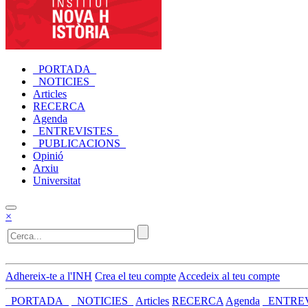
_PORTADA_
_NOTICIES_
Articles
RECERCA
Agenda
_ENTREVISTES_
_PUBLICACIONS_
Opinió
Arxiu
Universitat
×
Adhereix-te a l'INH
Crea el teu compte
Accedeix al teu compte
_PORTADA_
_NOTICIES_
Articles
RECERCA
Agenda
_ENTRE