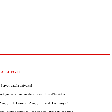
ÉS LLEGIT
Servet, català universal
'origen de la bandera dels Estats Units d'Amèrica
'Aragó, de la Corona d'Aragó, o Reis de Catalunya?
que l'escut d'armes de Leonardo da Vinci són les armes