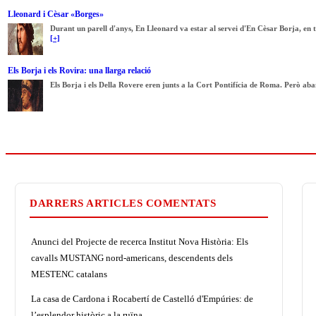
Lleonard i Cèsar «Borges»
Durant un parell d'anys, En Lleonard va estar al servei d'En Cèsar Borja, en t
[+]
Els Borja i els Rovira: una llarga relació
Els Borja i els Della Rovere eren junts a la Cort Pontifícia de Roma. Però aban
DARRERS ARTICLES COMENTATS
Anunci del Projecte de recerca Institut Nova Història: Els
cavalls MUSTANG nord-americans, descendents dels
MESTENC catalans
La casa de Cardona i Rocabertí de Castelló d'Empúries: de
l’esplendor històric a la ruïna