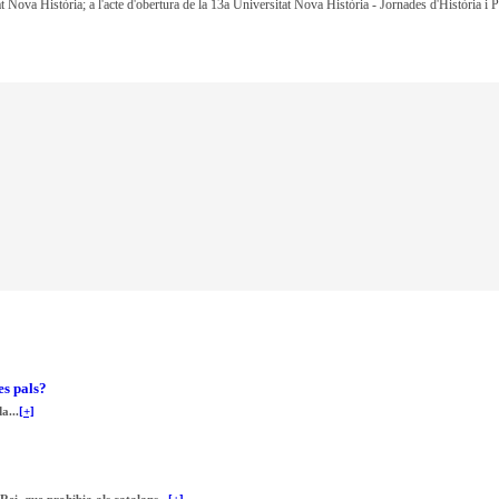
at Nova Història; a l'acte d'obertura de la 13a Universitat Nova Història - Jornades d'Història i
es pals?
a...
[+]
ei, que prohibia als catalans...
[+]