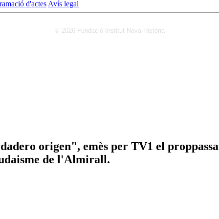
ramació d'actes
Avís legal
© 2026 Fundació Institut Nova Història
dero origen", emès per TV1 el proppassat 
judaisme de l'Almirall.