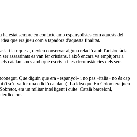
iu ha estat sempre en contacte amb espanyolistes com aquests del
idea que era jueu com a tapadora d'aquesta finalitat.
tasia i la riquesa, devien conservar alguna relació amb l'aristocràcia
er assassinats es van fer cristians, i això encara va empitjorar a
ls catalanismes amb què escrivia i les circumstàncies dels seus
 inconegut. Que diguin que era «espanyol» i no pas «italià» no és cap
ai (i se'n va fer una edició catalana). La idea que En Colom era jueu
bretot, era un militar inteŀligent i culte. Català barceloní,
terdiccions.