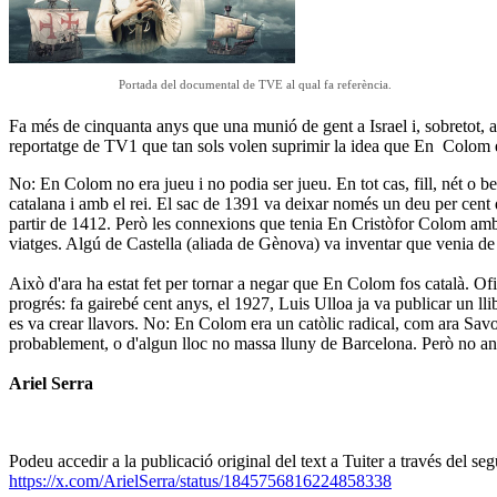
Portada del documental de TVE al qual fa referència.
Fa més de cinquanta anys que una munió de gent a Israel i, sobretot, 
reportatge de TV1 que tan sols volen suprimir la idea que En Colom era
No: En Colom no era jueu i no podia ser jueu. En tot cas, fill, nét o be
catalana i amb el rei. El sac de 1391 va deixar només un deu per cent d
partir de 1412. Però les connexions que tenia En Cristòfor Colom amb 
viatges. Algú de Castella (aliada de Gènova) va inventar que venia de l
Això d'ara ha estat fet per tornar a negar que En Colom fos català. Of
progrés: fa gairebé cent anys, el 1927, Luis Ulloa ja va publicar un ll
es va crear llavors. No: En Colom era un catòlic radical, com ara Savona
probablement, o d'algun lloc no massa lluny de Barcelona. Però no an
Ariel Serra
Podeu accedir a la publicació original del text a Tuiter a través del se
https://x.com/ArielSerra/status/1845756816224858338