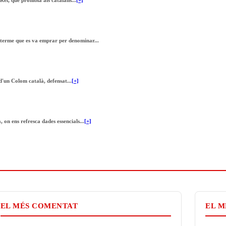
 terme que es va emprar per denominar...
d'un Colom català, defensat...
[+]
on ens refresca dades essencials...
[+]
EL MÉS COMENTAT
EL M