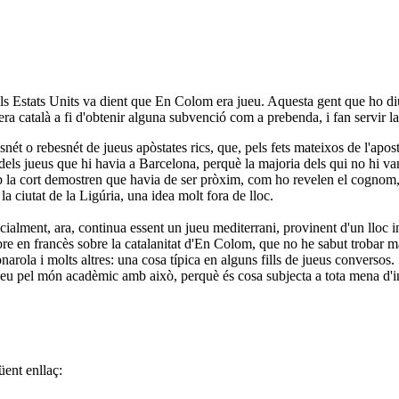
als Estats Units va dient que En Colom era jueu. Aquesta gent que ho d
 català a fi d'obtenir alguna subvenció com a prebenda, i fan servir la 
snét o rebesnét de jueus apòstates rics, que, pels fets mateixos de l'apos
els jueus que hi havia a Barcelona, perquè la majoria dels qui no hi van s
la cort demostren que havia de ser pròxim, com ho revelen el cognom, e
a ciutat de la Ligúria, una idea molt fora de lloc.
icialment, ara, continua essent un jueu mediterrani, provinent d'un lloc
ibre en francès sobre la catalanitat d'En Colom, que no he sabut trobar m
rola i molts altres: una cosa típica en alguns fills de jueus conversos. So
eu pel món acadèmic amb això, perquè és cosa subjecta a tota mena d'in
güent enllaç: