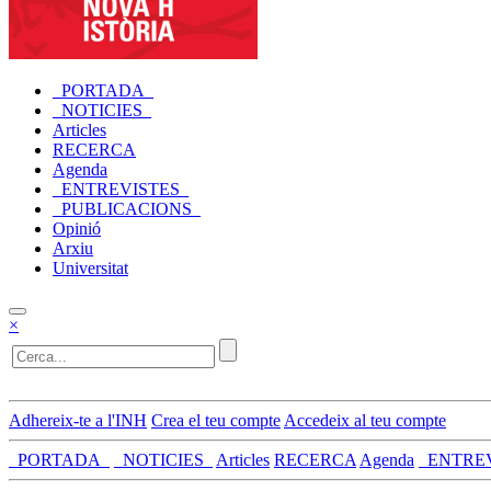
_PORTADA_
_NOTICIES_
Articles
RECERCA
Agenda
_ENTREVISTES_
_PUBLICACIONS_
Opinió
Arxiu
Universitat
×
Adhereix-te a l'INH
Crea el teu compte
Accedeix al teu compte
_PORTADA_
_NOTICIES_
Articles
RECERCA
Agenda
_ENTRE