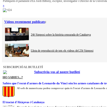
Publiquem el parlament d'En Jordi Bilbeny, escriptor, investigador i Director de la Universit
»
624
Vídeos recentment publicats
:
24è Simposi sobre la història censurada de Catalunya
Llista de reproducció de tots els videus del 23è Simposi
SUBSCRIPCIÓ AL BUTLLETÍ
Subscriviu-vos al nostre butlletí
HO SABIES...?
Sabies que l'escut d'armes de Leonardo da Vinci són les armes catalanes de tr
Al web de numericana podeu comprovar quin és l'escut d'armes de Leonardo d
El tractat d'Alcàçovas i Catalunya
El català Joan Colom, va haver d'acatar el tractat d'Alcàçovas signat pel seu R