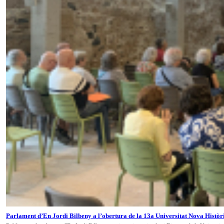
Parlament d’En Jordi Bilbeny a l’obertura de la 13a Universitat Nova Històr