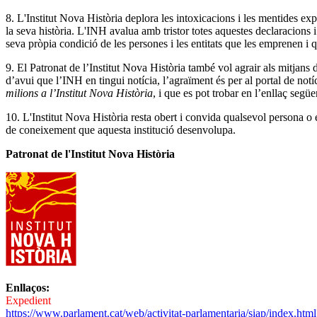
8. L'Institut Nova Història deplora les intoxicacions i les mentides expr
la seva història. L'INH avalua amb tristor totes aquestes declaracions 
seva pròpia condició de les persones i les entitats que les emprenen i q
9. El Patronat de l’Institut Nova Història també vol agrair als mitjans 
d’avui que l’INH en tingui notícia, l’agraïment és per al portal de not
milions a l’Institut Nova Història
, i que es pot trobar en l’enllaç segü
10. L'Institut Nova Història resta obert i convida qualsevol persona o 
de coneixement que aquesta institució desenvolupa.
Patronat de l'Institut Nova Història
Enllaços:
Expedient
https://www.parlament.cat/web/activitat-parlamentaria/siap/ind