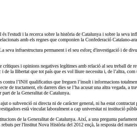
al és l'estudi i la recerca sobre la història de Catalunya i sobre la seva i
tòrics relacionats amb els regnes que componien la Confederació Catalano-a
 La seva infraestructura permanent i el seu esforç d'investigació i de div
e crítiques i opinions negatives legítimes amb relació al seu treball de r
 de la llibertat que tot país que es vol lliure necessita i, de l’altra, co
contra l’INH qualificatius que freguen l’insult i informacions totalment
te de tractament, els darrers dies se l’ha acusat una altra vegada, a trav
r part de la Generalitat de Catalunya.
jut o subvenció ni directa ni de caràcter general,
ni
ha estat contractat 
stigadors està vinculat laboralment a cap universitat ni institució públi
institucions de la Generalitat de Catalunya. Així, a una pregunta parla
 rebuts per l'Institut Nova Història del 2012 ençà, la resposta del matei