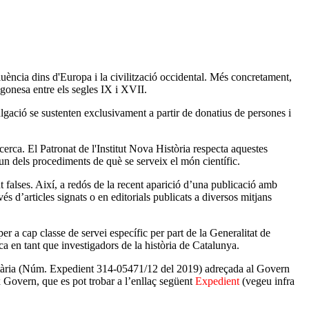
nfluència dins d'Europa i la civilització occidental. Més concretament,
ragonesa entre els segles IX i XVII.
ulgació se sustenten exclusivament a partir de donatius de persones i
ecerca. El Patronat de l'Institut Nova Història respecta aquestes
m un dels procediments de què se serveix el món científic.
 falses. Així, a redós de la recent aparició d’una publicació amb
és d’articles signats o en editorials publicats a diversos mitjans
per a cap classe de servei específic per part de la Generalitat de
ca en tant que investigadors de la història de Catalunya.
mentària (Núm. Expedient 314-05471/12 del 2019) adreçada al Govern
x Govern, que es pot trobar a l’enllaç següe
nt
Expedient
(vegeu infra