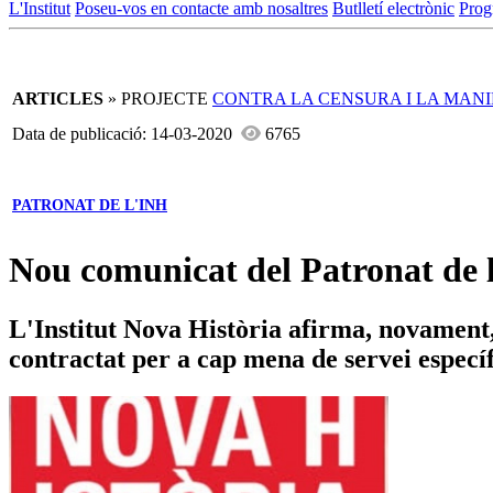
L'Institut
Poseu-vos en contacte amb nosaltres
Butlletí electrònic
Prog
ARTICLES
» PROJECTE
CONTRA LA CENSURA I LA MAN
Data de publicació: 14-03-2020
6765
PATRONAT DE L'INH
Nou comunicat del Patronat de l
L'Institut Nova Història afirma, novament, 
contractat per a cap mena de servei específ