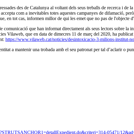
essades des de Catalunya al voltant dels seus treballs de recerca i de la 
i accepta com a inevitables totes aquestes campanyes de difamació, però l
ue, en tot cas, informen millor de qui les emet que no pas de l'objecte d
de comunicació que han informat directament als seus lectors sobre la int
ícies Vilaweb, que en data de dimecres 11 de març del 2020, ha publicat 
ent:
https://www.vilaweb.cat/noticies/desintoxicacio-3-milions-institut-no
entitat a mantenir una trobada amb el seu patronat per tal d’aclarir o pu
ex.html?STRUTSANCHOR1=detallExpedient.do&criteri=314-05471/12&ad