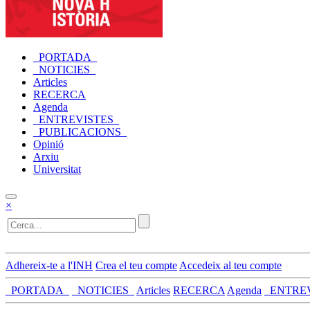
_PORTADA_
_NOTICIES_
Articles
RECERCA
Agenda
_ENTREVISTES_
_PUBLICACIONS_
Opinió
Arxiu
Universitat
×
Adhereix-te a l'INH
Crea el teu compte
Accedeix al teu compte
_PORTADA_
_NOTICIES_
Articles
RECERCA
Agenda
_ENTRE