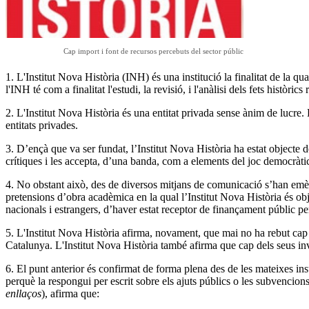
Cap import i font de recursos percebuts del sector públic
1. L'Institut Nova Història (INH) és una institució la finalitat de la qu
l'INH té com a finalitat l'estudi, la revisió, i l'anàlisi dels fets his
2. L'Institut Nova Història és una entitat privada sense ànim de lucre.
entitats privades.
3. D’ençà que va ser fundat, l’Institut Nova Història ha estat objecte d
crítiques i les accepta, d’una banda, com a elements del joc democràtic i
4. No obstant això, des de diversos mitjans de comunicació s’han emès 
pretensions d’obra acadèmica en la qual l’Institut Nova Història és objec
nacionals i estrangers, d’haver estat receptor de finançament públic pe
5. L'Institut Nova Història afirma, novament, que mai no ha rebut cap a
Catalunya. L'Institut Nova Història també afirma que cap dels seus inve
6. El punt anterior és confirmat de forma plena des de les mateixes 
perquè la respongui per escrit sobre els ajuts públics o les subvencions
enllaços
)
, afirma que: