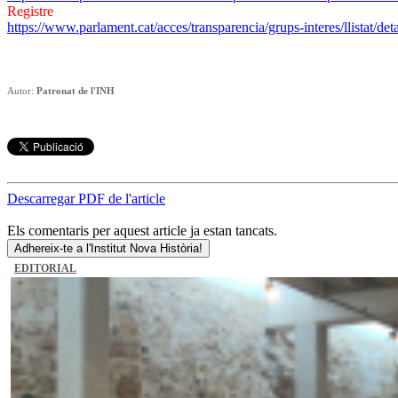
Registre
https://www.parlament.cat/acces/transparencia/grups-interes/llistat
Autor:
Patronat de l'INH
Descarregar PDF de l'article
Els comentaris per aquest article ja estan tancats.
Adhereix-te a l'Institut Nova Història!
EDITORIAL