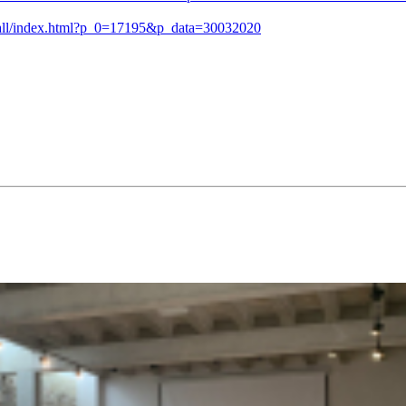
/detall/index.html?p_0=17195&p_data=30032020